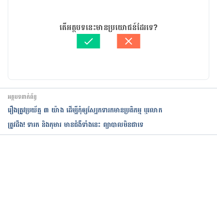
24/03/2021
អត្ថបទ​ដោយ 
នូ សោភ័ណ្ឌ
តើអត្ថបទនេះមានប្រយោជន៍ដែរទេ?
ត្រួតពិនិត្យដោយ 
វេជ្ជ. ចាន់ ស៊ីណេត
បច្ចុប្បន្នភាពដោយ៖ 
ទូច សុខា
អត្ថបទពាក់ព័ន្ធ
រឿងត្រូវប្រយ័ត្ន ៣ យ៉ាង ដើម្បីកុំឲ្យស្បែកទារកមានប្រតិកម្ម ឬរលាក
ត្រូវដឹង! ទារក និងកុមារ មានជំងឺទាំងនេះ ព្យាបាលមិនជាទេ
កំពុងដំណើរការ...