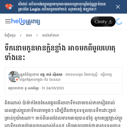
បើរវល់ ហើយចង់​រក្សាអត្ថបទទុកអានពេលក្រោយ​ច្រើនប៉ុណ្ណាក៏បាន
គ្រាន់តែ​ Login ហើយចូលទៅកាន់ សុខភាពខ្ញុំ ឥឡូវនេះ!
ចិញ្ចឹមកូន
ទារក
ការថែទាំទារក
ទឹក​នោម​កូន​មាន​ក្លិន​ខ្លាំង​ អាច​មក​ពី​​មូលហេតុ​
ទាំង​នេះ​​​​​​​​​​​​​​​​​​​​​​​​​​​​​​​
ត្រួតពិនិត្យដោយ
វេជ្ជ. ចាន់ ស៊ីណេត
·
ឯកទេសសម្ភព និងរោគស្ត្រី
·
ម​ន្ទីរពេទ្យ
បង្អែកមិត្តភាពកម្ពុជា-ចិន សែនសុខ
អត្ថបទ​ដោយ
នូ សោភ័ណ្ឌ
·
កែ 24/03/2021
ពិត​ណាស់​ ប៉ា​ម៉ាក់​តែងតែ​សង្កេត​មើល​ខោ​ទឹក​នោម​របស់​ទារក​​រៀងរាល់​
ពេល​ផ្លាស់ប្ដូរ​ខោ​ទឹក​នោម​ម្តង​ៗ​ ដើម្បី​ដឹង​ថា​​កូន​ទទួល​បាន​ទឹក​ដោះ​គ្រប់
គ្រាន់​ឬ​យ៉ាង​ណា​។ ចាប់​ពី​​ពេល​ដែល​ទារក​អាយុ​បាន​៥​ថ្ងៃ​ ពួក​គេ​ត្រូវ​ផ្លាស់ប្ដូរ​
ខោ​ទឹក​នោម​យ៉ាង​ហោច​ណាស់​ចំនួន​​៥ ទើប​អាច​បញ្ជាក់​ថា​ទារក​ទទួល​បាន​​