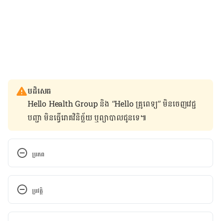
បដិសេធ
Hello Health Group និង “Hello គ្រូពេទ្យ” មិន​ចេញ​វេជ្ជ
បញ្ជា មិន​ធ្វើ​រោគវិនិច្ឆ័យ ឬ​ព្យាបាល​ជូន​ទេ៕
ប្រភព
Strong Smelling Urine In Babies – 4 Reasons For 
Smelly Urine
ប្រវត្តិ
កំណែ​ប្រែបច្ចុប្បន្ន