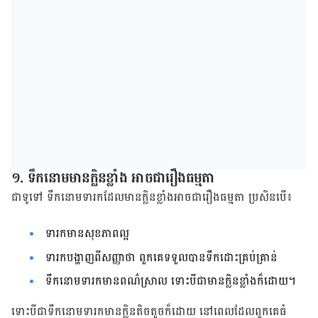
១. ទឹក​នោម​មាន​ក្លិន​ខ្លាំង​ អាច​ជា​រឿង​ធម្មតា​
​​​​​ជា​ទូទៅ​ ទឹក​នោម​ទារក​ដែល​មាន​ក្លិន​ខ្លាំង​អាច​ជា​រឿង​ធម្មតា ប្រសិនបើ​៖
ទារក​មាន​សុខភាព​ល្អ​
ទារក​បង្ហាញ​ពី​សញ្ញា​​ថា​ ពួក​គេ​ទទួល​បាន​ទឹក​ដោះ​គ្រប់គ្រាន់​​
ទឹក​នោម​ទារក​មាន​ពណ៌​ស្រាល​ ទោះ​បី​ជា​មាន​ក្លិន​ខ្លាំង​ក៏​ដោយ​។
ទោះ​បី​ជា​ទឹក​នោម​ទារក​មាន​ក្លិន​តិចតួច​ក៏​ដោយ​ នៅ​ពេល​ដែល​ពួក​គេ​ធំ​