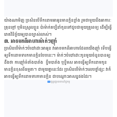
យ៉ាង​ណា​មិញ ប្រសិនបើ​ទឹក​នោម​អា​អូន​មាន​ក្លិន​ខ្លាំង​ រួម​ជាមួយ​នឹង​អាការៈ​
គ្រុន​ក្ដៅ ឬ​មិន​ស្រួល​ខ្លួន​ ប៉ា​ម៉ាក់​គប្បី​នាំ​កូន​ទៅ​ជួប​ជាមួយ​គ្រូពេទ្យ​ ដើម្បី​ធ្វើ
រោគវិនិច្ឆ័យ​ឲ្យ​បាន​ច្បាស់លាស់​។
៣. អាច​មក​ពី​អាហារ​​ម៉ាក់​ៗ​ញ៉ាំ​
ប្រសិនបើ​ម៉ាក់​ៗ​បំបៅ​ដោះ​អា​អូន វា​អាច​មក​ពី​អាហារ​ដែល​យើង​ញ៉ាំ ទើប​ធ្វើ​
ឲ្យ​ទឹក​នោម​ទារក​មាន​ក្លិន​បែប​នេះ​។​ ម៉ាក់​ៗ​បំបៅ​ដោះ​កូន​មួយ​ចំនួន​បាន​ឲ្យ​
ដឹង​ថា​ ការ​​ញ៉ាំ​ទំពាំង​បារាំង​ ខ្ទឹម​បារាំង​ ឬ​ខ្ទឹម​ស​​ អាច​ធ្វើ​ឲ្យ​ទឹក​នោម​កូន​​
មាន​ក្លិន​ខុស​ពី​ធម្មតា​។​ ​ជាមួយ​គ្នា​នេះ​ដែរ ប្រសិនបើ​ម៉ាក់​ៗ​លេប​ថ្នាំ​ផ្សះ វា​ក៏​
អាច​ធ្វើ​ឲ្យ​ទឹក​នោម​ទារក​មាន​ក្លិន​​ ជា​បណ្ដោះ​អាសន្ន​ផង​ដែរ​។
ផ្សព្វផ្សាយពាណិជ្ជកម្ម