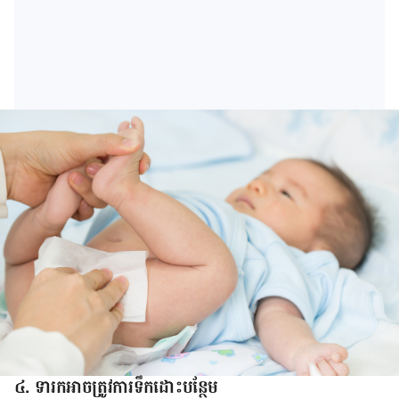
៤. ទារក​អាច​ត្រូវការ​ទឹក​ដោះ​បន្ថែម​