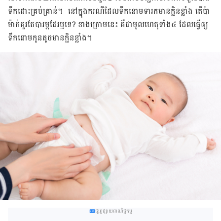
ទឹក​ដោះ​គ្រប់គ្រាន់​។​ ​ នៅ​ក្នុង​ករណី​ដែល​​ទឹក​នោម​ទារក​មាន​ក្លិន​ខ្លាំង​ តើ​ប៉ា​
ម៉ាក់​គួរ​តែ​បារម្ភ​ដែរ​ឬ​ទេ​? ខាងក្រោម​នេះ​ គឺ​ជា​មូលហេតុ​ទាំង​៤ ដែល​ធ្វើ​ឲ្យ​
ទឹក​នោម​កូនតូច​​មាន​ក្លិន​ខ្លាំង​។
ផ្សព្វផ្សាយពាណិជ្ជកម្ម