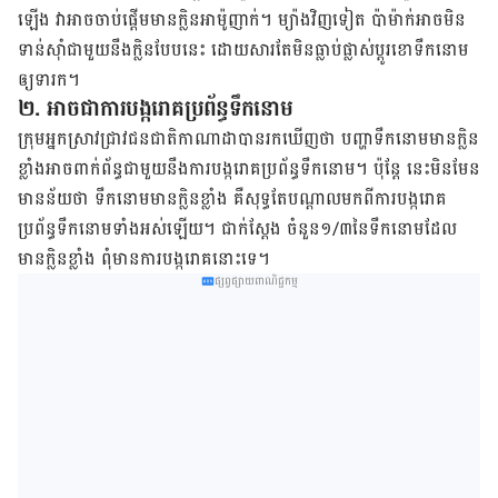
ឡើង​ វា​អាច​ចាប់ផ្ដើម​មាន​ក្លិន​អាម៉ូញាក់​។​ ម្យ៉ាង​វិញ​ទៀត​ ប៉ា​ម៉ាក់​អាច​មិន​
ទាន់​ស៊ាំ​ជាមួយ​នឹង​ក្លិន​បែប​នេះ​ ​ដោយ​សារ​តែ​មិន​ធ្លាប់​ផ្លាស់ប្ដូរ​ខោ​ទឹក​នោម​
ឲ្យ​ទារក​។​
២. អាច​ជា​ការ​បង្ក​រោគ​ប្រព័ន្ធ​ទឹក​នោម​
ក្រុម​អ្នក​ស្រាវជ្រាវ​ជនជាតិ​កាណាដា​បាន​រក​ឃើញ​ថា​ បញ្ហា​ទឹក​នោម​មាន​ក្លិន​
ខ្លាំង​អាច​ពាក់ព័ន្ធ​ជាមួយ​នឹង​ការ​បង្ក​រោគ​ប្រព័ន្ធ​ទឹក​នោម​។​ ប៉ុន្តែ​ នេះ​មិន​មែន​
មាន​ន័យ​ថា​ ទឹក​នោម​មាន​ក្លិន​ខ្លាំង​ គឺ​សុទ្ធតែ​​បណ្ដាល​មក​ពី​ការ​បង្ក​រោគ​
ប្រព័ន្ធ​ទឹក​នោម​ទាំង​អស់​ឡើយ​។​ ជាក់​ស្ដែង​ ​ចំនួន​១/៣​នៃ​​​ទឹក​នោម​​ដែល​
មាន​ក្លិន​ខ្លាំង​ ពុំ​មាន​ការ​បង្ក​រោគ​​នោះ​ទេ។
ផ្សព្វផ្សាយពាណិជ្ជកម្ម