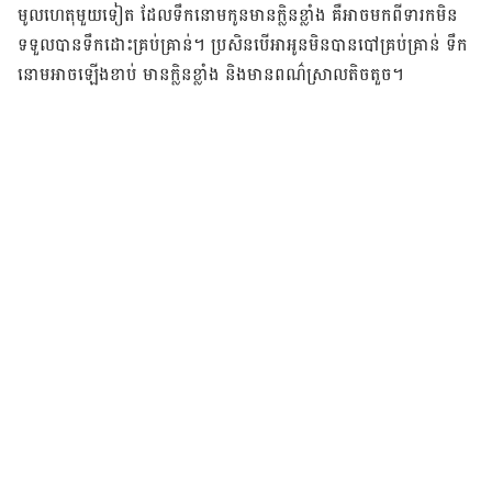
​មូលហេតុ​មួយ​ទៀត​ ​ដែល​ទឹក​នោម​កូន​​មាន​ក្លិន​ខ្លាំង​ គឺ​អាច​មក​ពី​ទារក​មិន​
ទទួល​បាន​ទឹក​ដោះ​គ្រប់គ្រាន់​។​ ប្រសិនបើ​អា​អូន​មិន​បាន​បៅ​គ្រប់គ្រាន់​ ទឹក​
នោម​អាច​ឡើង​ខាប់​ មាន​ក្លិន​ខ្លាំង​ និង​​​មាន​ពណ៌​ស្រាល​តិច​តួច​។