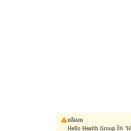
បដិសេធ
Hello Health Group និង “Hello គ្រ