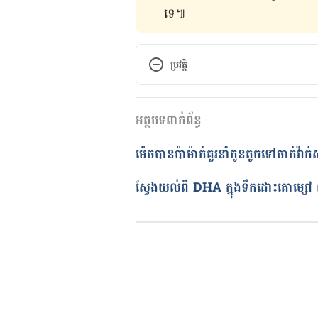
ទេ៕
ប្រវត្តិ
កំណែ​ប្រែបច្ចុប្បន្ន
អត្ថបទពាក់ព័ន្ធ
14/02/2020
អត្ថបទ​ដោយ 
Try Ravi
ម៉េចបានប៉ាម៉ាក់គួរនាំកូនតូចទៅចាក់វ៉ាក់
ត្រួតពិនិត្យដោយ 
វេជ្ជ. ចាន់ ស៊ីណេ
បច្ចុប្បន្នភាពដោយ៖ 
ដេត ធន្នី
ស្វែងយល់ពី DHA ក្នុងទឹកដោះគោម្សៅ