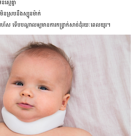
​ស្មើគ្នា
មិន​ស្រប​នឹង​ស្បូន​ម៉ាក់
រហ័ស ទើប​បណ្ដាល​ឲ្យ​មាន​ការ​កន្ទ្រាក់​សាច់ដុំ​រយៈ​ពេល​យូរ។