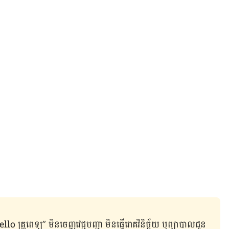
ូពេទ្យ” មិន​ចេញ​វេជ្ជបញ្ជា មិន​ធ្វើ​រោគវិនិច្ឆ័យ ឬ​ព្យាបាល​ជូន​