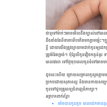
ជា​ទូទៅ​ម៉ាក់​ៗ​អាច​មើល​ដឹង​ច្បាស់​នៅ​ពេល​
ដឹង​តាំងតែ​ពី​ទារក​ទើប​កើត​មក​ភ្លាម​ម្ល៉េះ
ខ្លី ដោយ​យើង​ត្រូវ​ព្យាយាម​ដាក់​កូន​ឲ្យ​ដ
ត្រូវ​តំរែតម្រង់។ ប៉ុន្តែ​បើ​កូន​វៀច​ក​ធ្ងន
ពេលវេលា ទៅ​ថ្ងៃ​មុខ​ពេល​កូន​ធំ​ទៅ​អាច​មា
ដូចនេះ​ហើយ ក្រោយ​សម្រាល​កូន​រួច​ភ្លាម​យើ
ប្រកប​ដោយ​សុភាព​ល្អ និង​មាន​កាយសម្បទា​រ
កូន​ទៅ​ជួប​គ្រូពេទ្យ​ជំនាញ​ពិភាក្សា។
អត្ថបទពាក់ព័ន្ធ
៖
ម៉េចបានកូនតូច ពេលដេកមានឮសំ