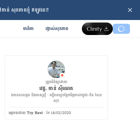
ាន់ សុខភាពខ្ញុំ ឥឡូវនេះ!
មាតិកា
រង្វាស់​សុខភាព
ត្រួតពិនិត្យដោយ
វេជ្ជ. ចាន់ ស៊ីណេត
ឯកទេសសម្ភព និងរោគស្ត្រី · ម​ន្ទីរពេទ្យបង្អែកមិត្តភាពកម្ពុជា-ចិន សែន
សុខ
អត្ថបទ​ដោយ
Try Ravi
·
កែ 14/02/2020