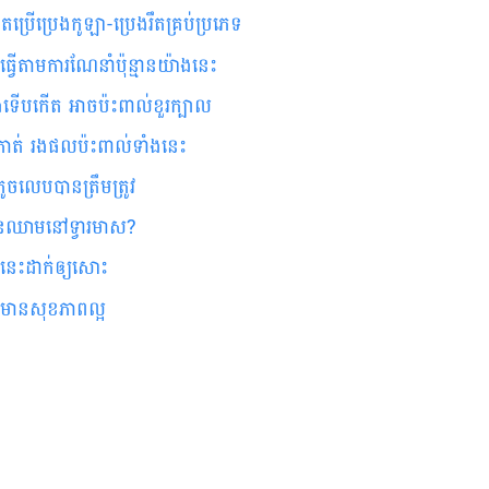
តប្រើប្រេងកូឡា-ប្រេងរឹតគ្រប់ប្រភេទ
រធ្វើតាមការណែនាំប៉ុន្មានយ៉ាងនេះ
ង​ទើប​កើត ​អាច​ប៉ះពាល់​ខួរក្បាល​
កាត់ រងផលប៉ះពាល់ទាំងនេះ
នតូចលេបបានត្រឹមត្រូវ
មានឈាមនៅទ្វារមាស?
ាន​នេះ​ដាក់​ឲ្យ​សោះ
្យមានសុខភាពល្អ