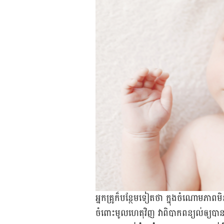
អ្នក​គ្រូ​ក៏​បន្ថែម​ទៀត​ថា ក្នុង​ចំណោម​ភាព
ចំពោះ​មូលហេតុ​វិញ វា​ពិបាក​ពន្យល់​ឲ្យ​ប