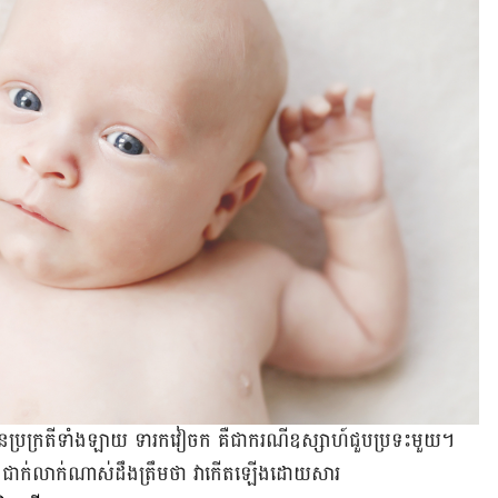
​មិន​ប្រក្រតី​ទាំង​ឡាយ ​ទារក​វៀច​ក គឺ​ជា​ករណី​ឧស្សាហ៍​ជួប​ប្រទះ​មួយ។
ាន​ជាក់លាក់​ណាស់​ដឹង​ត្រឹម​ថា វា​កើត​ឡើង​ដោយសារ