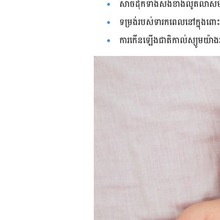
សាច់​ដុំ​ក​ទាំង​សងខាង​​លូតលាស់​មិន
ទម្រង់​របស់​ទារក​ពេល​នៅ​ក្នុង​ពោះ​
ការ​កើន​ឡើង​ជាតិ​កាល់ស្យូម​យ៉ាង​