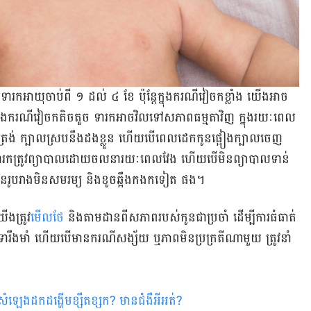
ទារក​អាយុ​ចាប់ពី ១ ដល់ ៤ ខែ ប៉ុន្តែ​ក្នុង​ករណី​វៀច​ក​ខ្លាំង យើង​អាច​
។ក្នុង​ករណី​វៀច​ក​តិច​តួច ទារក​អាច​វិល​ទៅ​សភាព​ធម្មតា​វិញ ក្នុង​រយៈ​ពេល​
េក​ត្រង់ ក្បាល​ស្រប​នឹង​ដង​ខ្លួន ហើយ​បើ​ពេល​ដេក​កូន​ផ្អៀង​ក្បាល​ចេញ
់ធ្ងរ ទារក​ត្រូវ​ព្យាបាល​ដោយ​ចលនា​រយៈ​ពេល​វែង ហើយ​បើ​មិន​ព្យាបាល​ទាន់​
ន​រូបរាង​មិន​សមរម្យ និង​ខូច​ឆ្អឹង​កង​ក​ទៀត ផង។
ង​ត្រូវ​
មើលថែ
និង​តាមដាន​ពី​សភាព​របស់​កូន​ជា​ប្រចាំ ដើម្បី​ការ​ធំធាត់​
ឹងមាំ ហើយ​បើ​មាន​ករណី​សង្ស័យ ឬ​ភាព​មិន​ប្រក្រតី​ណា​មួយ ត្រូវ​នាំ​
ឡេងដកដង្ហើមខ្សឺតខ្សក? មានជំងឺអីអត់?