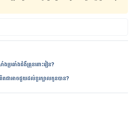
សាំងប្រឆាំងជំងឺគ្រុនពោះវៀន?
ត
 ពិតជាអាចជួយដល់ខួរក្បាលកូនបាន?
កំពុងដំណើរការ...