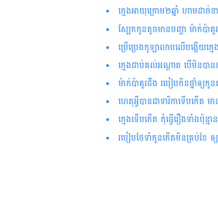
ក្មេងអាយុក្រោម២ឆ្នាំ ហាមដាច់ខា
ស្បែកកូនតូចមានបញ្ហា ម៉ាក់ប៉ាគួ
ប្រើ​​ប្រេង​​កូឡាលាប​លើបង្ហើយក្មេ
ក្មេងជាប់គល់អណ្ដាត បើមិនបាន
ម៉ាក់ប៉ាគួរដឹង របៀបកិនថ្នាំឲ្យកូ
ហេតុអ្វីបានជាទារិកាទើបកើត 
ក្មេង​ទើប​កើត កុំ​ធ្វើ​រឿង​​ទាំង​ប៉ុន្ម
របៀបថែទាំកូនកើតមិនគ្រប់ខែ ឲ