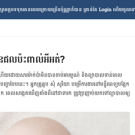
្សាអត្ថបទទុកអានពេលក្រោយ​ច្រើនប៉ុណ្ណាក៏បាន គ្រាន់តែ​ Login ហើយចូលទៅក
ផលប៉ះពាល់អីអត់?
ច ហើយ​ដោយសារ​ម៉ាក់ប៉ា​មិន​បាន​ចាប់អារម្មណ៍ និង​ព្យាបាល​ទាន់​ពេល​
​បែបនេះ។ អ្នក​គ្រូ​ឆ្មប សុំ សូរិយា បម្រើ​ការងារ​​នៅ​​មន្ទីរពេទ្យ​បង្អែក
ច​ក ពេល​សង្កេត​ឃើញ​តាំងពី​នៅ​ជា​ទារក ត្រូវ​ប្រញាប់​យក​ទៅ​ព្យាបាល​ឲ្យ​