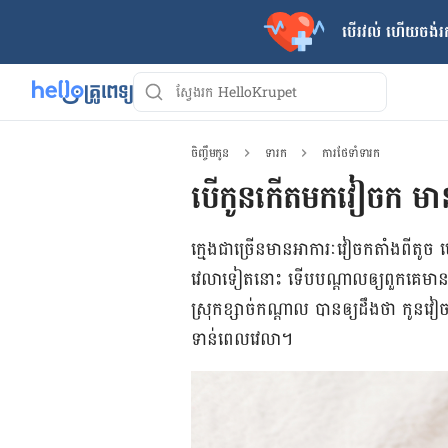
បើរវល់ ហើយចង់​រក
ចិញ្ចឹមកូន
ទារក
ការថែទាំទារក
បើកូនកើតមកវៀចក មាន
ក្មេង​ជាច្រើន​មាន​អាការៈ​វៀច​ក​តាំងពី​តូ
វេលាទៀតនោះ ទើប​បណ្ដាល​ឲ្យ​ពួកគេ​មាន​បញ្ហា
ស្រុក​ខ្សាច់​កណ្ដាល បាន​ឲ្យ​ដឹង​ថា កូន​វៀ
ទាន់​ពេលវេលា។