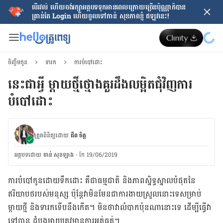
បើរវល់ ហើយចង់​រក្សាអត្ថបទទុកអានពេលក្រោយ​ច្រើនប៉ុណ្ណាក៏បាន
គ្រាន់តែ​ Login ហើយចូលទៅកាន់ សុខភាពខ្ញុំ ឥឡូវនេះ!
ចិញ្ចឹមកូន
ទារក
ការបំបៅដោះ
នេះជាអ្វី ម្ដាយថ្មីថ្មោង​គួរ​ដឹងលម្អិតជុំវិញ​ការ​
បំបៅដោះ
ត្រួតពិនិត្យដោយ
ជីព ចិត្ត
អត្ថបទ​ដោយ
ចាន់ សុខឡាង
·
កែ 19/06/2019
ការ​បំបៅ​កូន​ដោយ​ទឹក​ដោះ ​គឺ​ជា​ធម្មជាតិ និង​ភាព​ស្និទ្ធ​ស្នាល​បំផុត​នៃ​
ឥរិយាបថ​របស់​មនុស្ស ប៉ុន្តែ​វា​មិន​មែន​ជា​ការ​ងាយ​ស្រួល​នោះ​ទេ​សម្រាប់​
ម្តាយ​ថ្មី និង​ទារក​ទើប​នឹង​កើត។ មិន​ថា​វា​លំបាកប៉ុនណា​នោះ​ទេ​ ដើម្បី​ធ្វើ​វា​
ទៅ​បាន​ ដំបូង​ម្ដាយត្រូវ​មាន​ការ​អត់​ធ្មត់។