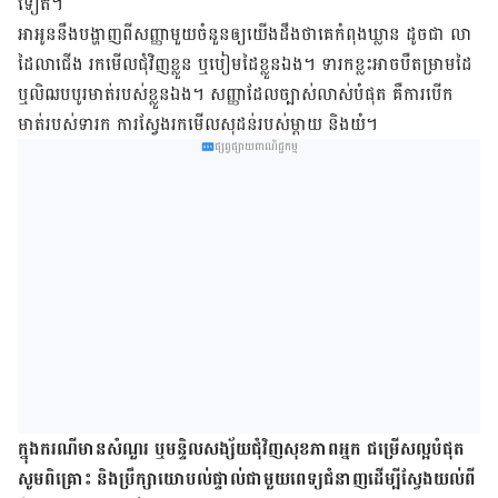
ទៀត។
អាអូន​​នឹង​បង្ហាញ​ពី​សញ្ញា​មួយ​ចំនួន​ឲ្យ​យើង​​​ដឹង​ថា​គេ​កំពុង​ឃ្លាន​ ​​ដូច​ជា ​លា​
ដៃ​លា​ជើង រក​មើល​ជុំវិញ​ខ្លួន ឬ​បៀម​ដៃ​ខ្លួន​ឯង។ ទារក​ខ្លះ​អាច​បឺត​ម្រាម​ដៃ
ឬ​លិឍ​បបូរ​មាត់​របស់​ខ្លួន​ឯង។ សញ្ញា​ដែល​ច្បាស់​លាស់​បំផុត​ គឺ​ការ​បើក​
មាត់​របស់​ទារក ការ​ស្វែង​រក​មើល​សុដន់របស់​ម្តាយ និង​យំ។
ផ្សព្វផ្សាយពាណិជ្ជកម្ម
ក្នុង​ករណី​មាន​សំណួរ ឬ​មន្ទិល​សង្ស័យ​ជុំវិញ​សុខ​ភាព​អ្នក ជម្រើស​ល្អ​បំផុត
សូម​ពិគ្រោះ និង​ប្រឹក្សា​យោបល់​ផ្ទាល់​ជា​មួយ​ពេទ្យ​ជំនាញ​ដើម្បី​ស្វែង​យល់​ពី​