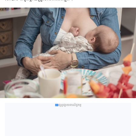
ផ្សព្វផ្សាយពាណិជ្ជកម្ម