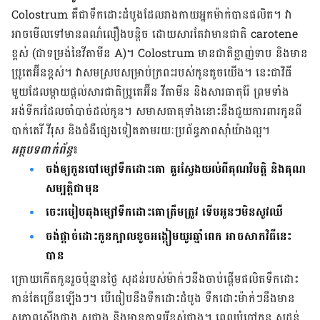
Colostrum គឺ​ជា​ទឹក​ដោះ​ដំបូង​ដែល​រាងកាយ​អ្នកម៉ាក់​​បាន​ផលិត។ វា​
អាច​មើល​ទៅ​មាន​ពណ៌​លឿង​បន្តិច​ ដោយ​សារ​តែ​វា​មាន​ជាតិ carotene
ខ្ពស់ (ជា​ទម្រង់​នៃ​វីតាមីន A)។ Colostrum មាន​ជាតិ​ខ្លាញ់​ទាប និង​មាន​
ប្រូតេអ៊ីន​ខ្ពស់។ វា​សម​ស្រប​សម្រាប់​ក្រពះ​របស់​កូនតូច​យើង។ នេះ​ជា​វិធី​
មួយ​ដែល​ម្ដាយ​ផ្តល់​សារ​ជាតិ​ប្រូតេអ៊ីន វីតាមីន និង​សារ​ធាតុ​រ៉ែ ព្រម​ទាំង​
អង់ទីករ​ដែល​ចាំបាច់ដល់​កូន​។ សមាស​ធាតុ​ទាំង​នោះ​នឹង​ជួយ​ការ​ពារ​កូន​​​ពី​
បាក់​តេរី វីរុស និង​ជំងឺ​ផ្សេង​ទៀត​តាម​រយៈ​ប្រព័ន្ធ​ភាព​ស៊ាំ​យ៉ាងល្អ។
អត្ថបទ​ពាក់ព័ន្ធ
៖
ចង់ឲ្យ​កូន​បៅ​ម្សៅ​ទឹក​ដោះ​គោ គួរ​ស្វែងយល់​ពី​គុណ​វិបត្តិ និង​គុណ​
សម្បត្តិ​ជាមុន
ចេះ​របៀប​​ឆុង​ម្សៅ​ទឹក​ដោះ​គោ​​ត្រឹម​ត្រូវ ទើប​អូនៗមិន​សូវឈឺ
ចង់​ផ្តាច់​ដោះកូន​ក្បាល​ខូចអង្កៀមយូរ​ឆ្នាំពេក អាច​សាក​វិធី​​នេះ​
បាន
ក្រោយ​​កើត​កូន​រួច​ប៉ុន្មាន​ថ្ងៃ ​សុដន់​របស់​ម៉ាក់ៗ​​នឹង​ចាប់​ផ្តើម​ផលិត​ទឹក​ដោះ​
កាន់​តែ​ច្រើន​ឡើង​ៗ។ បើ​​ធៀប​នឹង​ទឹកដោះ​ដំបូង ទឹក​ដោះ​ម៉ាក់ៗ​នឹង​មាន​
សភាព​ស្តើង​ជាង ស​ជាង និង​មាន​កាឡូរី​ខ្ពស់​ជាង។ ​​ពេល​​​បំបៅ​កូន​​ សុដន់​​