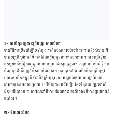
១- ការ​បី​កូន​​ឲ្យ​បាន​ត្រឹម​ត្រូវ​​​ ពេល​បំបៅ​​
​​មាន​វិធី​ជាច្រើន​ដើម្បី​ថែទាំ​កូន​ ជា​ពិសេស​ពេល​បំបៅដោះ។ គន្លឹះ​សំខាន់​ គឺ
ម៉ាក់ៗ​ត្រូវ​ស្វែង​រក​ពី​ទីតាំង​ដែល​ធ្វើ​ឲ្យ​​​កូន​​​មាន​ផា​សុកភាព។ ​អាច​ប្រើ​ខ្នើយ
និង​ភួយ​ដើម្បី​ជួយ​ឲ្យ​កូន​​មាន​អារម្មណ៍​ថា​សុខ​ស្រួល។ សម្រាប់​ប៉ាម៉ាក់​ថ្មី ការ​
បំបៅ​កូន​ដ៏​ត្រឹម​ត្រូវ ​គឺ​សំខាន់​ណាស់។ ​​ត្រូវ​ប្រាកដ​ថា​ យើង​បី​កូន​​​ត្រឹម​ត្រូវ​
ព្រោះ​ការ​បី​កូន​​​ក្នុង​ទីតាំង​មិន​ត្រឹម​ត្រូវ​ អាច​បណ្តាល​ឲ្យ​​​មាន​បញ្ហា​រំលាយ​
អាហារ​ធ្ងន់​ធ្ងរ​​​ពេល​ក្រោយ។ ​​បើ​​​មិន​ប្រាកដ​ពី​របៀប​ថែទាំ​កូន​​​ទេ ​ត្រូវ​ទៅ​សុំ​
ជំនួយ​ពី​គ្រូពេទ្យ។ កា​រណែនាំ​ពី​ម្តាយ​ដែល​មាន​បទ​ពិសោធក៏​មាន​ប្រយោជន៍​
ផង​ដែរ។
២- ទឹកដោះដំបូង​