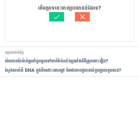
អត្ថបទ​ដោយ 
ចាន់ សុខឡាង
តើអត្ថបទនេះមានប្រយោជន៍ដែរទេ?
ត្រួតពិនិត្យដោយ
ជីព ចិត្ត
បច្ចុប្បន្នភាពដោយ៖ 
Ly Sophat
អត្ថបទពាក់ព័ន្ធ
ម៉េចបានប៉ាម៉ាក់គួរនាំកូនតូចទៅចាក់វ៉ាក់សាំងប្រឆាំងជំងឺគ្រុនពោះវៀន?
ស្វែងយល់ពី DHA ក្នុងទឹកដោះគោម្សៅ ពិតជាអាចជួយដល់ខួរក្បាលកូនបាន?
កំពុងដំណើរការ...