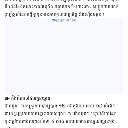
នឹង​ផលិត​ទឹក​ដោះ​កាន់​តែ​ច្រើន បន្ទាប់​មក​ទឹក​ដោះ​​នោះ សម្បូរ​ដោយ​ជាតិ​
ខ្លាញ់​ខ្ពស់​ដែល​ធ្វើ​ឲ្យ​កូន​​​មាន​អារម្មណ៍​ពេញ​ចិត្ត និង​ឡើង​​ទម្ងន់។
ផ្សព្វផ្សាយពាណិជ្ជកម្ម
៣- ដឹង​ពី​ពេល​ដែល​កូន​ឃ្លាន​
ជា​ធម្មតា ​ទារក​ត្រូវ​ការបៅ​ឲ្យ​បាន
១២ ដង
​ក្នុង​រយៈពេល
២៤ ម៉ោង
។
ទារក​ខ្លះ​ត្រូវ​ការ​បៅ​ចន្លោះ​ពេល​សម្រាក ៣ ម៉ោង​ម្តង។ បន្ទាប់​ពី​បៅ​ឆ្អែត ​
កូន​​​ត្រូវ​ការ​គេង​រហូត​ដល់​ទៅ ៤ ម៉ោង​ មុន​ពេល​មាន​អារម្មណ៍​ឃ្លាន​ម្តង​