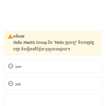
បដិសេធ
Hello Health Group និង “Hello គ្រូពេទ្យ” មិន​ចេញ​វេជ្ជ
បញ្ជា មិន​ធ្វើ​រោគវិនិច្ឆ័យ ឬ​ព្យាបាល​ជូន​ទេ៕
ប្រភព
Breastfeeding 
101. http://www.mynursingcoach.com/wp-
ប្រវត្តិ
content/uploads/2016/07/Breastfeeding-101-1.pdf 
Accessed November 25, 2016.
កំណែ​ប្រែបច្ចុប្បន្ន
19/06/2019