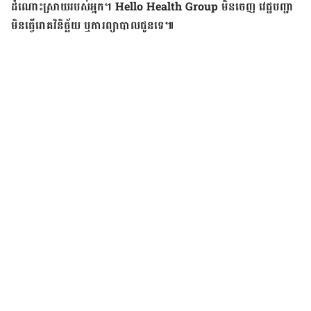
ដំណោះ​ស្រាយ​របស់​អ្នក។
Hello Health Group មិនចេញ វេជ្ជបញ្ជា
មិនធ្វើរោគវិនិច្ឆ័យ ឬការព្យាបាលជូនទេ៕