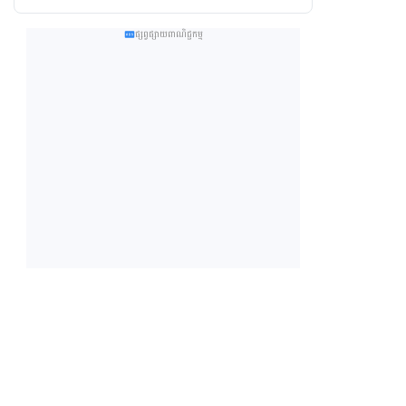
ផ្សព្វផ្សាយពាណិជ្ជកម្ម