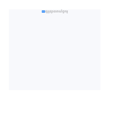
ផ្សព្វផ្សាយពាណិជ្ជកម្ម