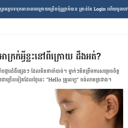
្សាអត្ថបទទុកអានពេលក្រោយ​ច្រើនប៉ុណ្ណាក៏បាន គ្រាន់តែ​ Login ហើយចូលទៅក
្រក់​​អ្វី​ខ្លះ​នៅ​ពី​ក្រោយ ដឹង​អត់?
នាំ​បង្ការ​ជំងឺ​ផ្សេងៗ ដែល​គិត​ថា​ចាំបាច់។ ម្នាក់ៗគិត​ត្រឹម​ការ​សម្រេច​ចិត្ត​
់ៗជា​ច្រើន​ទៀត​ដែល​ថ្ងៃ​នេះ “Hello គ្រូពេទ្យ” ចង់​លាត​ត្រដាង។