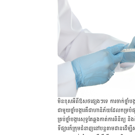
មិន​ខុស​អី​ពី​ឱសថ​ផ្សេងៗ​ទេ ការ​ចាក់​ថ្នាំ
ជាមួយ​ថ្នាំ​បង្ការ​គឺ​ជា​ហានិភ័យ​ដែលកម្រ​ប
គ្រប់​ថ្នាំ​បង្ការ​សុទ្ធ​តែ​ឆ្លង​កាត់​ការ​ពិន
ទីផ្សារ​ក៏​ក្រុម​ជំនាញនៅ​បន្ត​តាម​ដាន​ដើម្បី