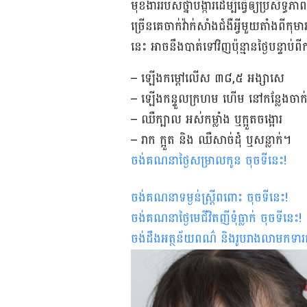
មុខងារ​របស់​ថ្នាំ​បង្ការ​ដើម្បី​ធ្វើ​ឲ្យ​ប្រសិទ
ច្រើន​គេ​ចាក់​វ៉ាក់សាំង​ជំងឺ​អ្វី​មួយ​តាំង​ពី​
នេះ អាច​នឹង​បាត់​ទៅ​វិញ​​ប៉ុន្មាន​ថ្ងៃ​បន្ទាប់​ពី​ក
– ឡើង​កម្ដៅ​លើស ៣៨,៥ អង្សាសេ
– ឡើង​កន្ទួល​ក្រហម ​ហើម នៅ​កន្លែង​ចាក់​
– ឈឺក្បាល ​អស់​កម្លាំង ឬ​ក្អួត​ចង្អោរ
– រាក ក្អួត ​និង​ ឈឺ​សាច់ដុំ ឬ​សន្លាក់។
ចង់គណនាថ្ងៃសម្រាលកូន ចុចទីនេះ
!
ចង់គណនាទម្ងន់ស្រ្តីពពោះ ចុចទីនេះ
!
ចង់គណនាថ្ងៃមេជីវិតញីទុំធ្លាក់ ចុចទីនេះ
!
ចង់ដឹងអត្ថន័យពណ៌ និងរូបរាងលាមកទារ