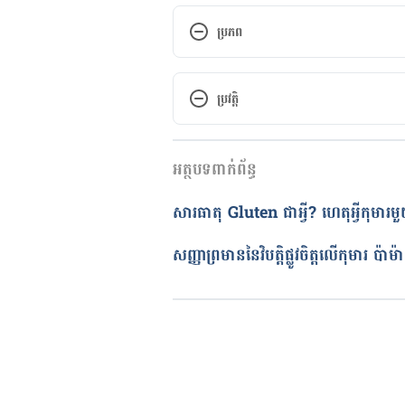
ប្រភព
Possible Side-effects from Vacc
ប្រវត្តិ
https://www.cdc.gov/vaccines/v
កំណែ​ប្រែបច្ចុប្បន្ន
Vaccine side effects. 
អត្ថបទពាក់ព័ន្ធ
08/02/2023
http://www.nhs.uk/Conditions/v
អត្ថបទ​ដោយ 
យ៉ានណែត ដាញែល
សារធាតុ Gluten ជាអ្វី? ហេតុអ្វីកុមារ
ត្រួតពិនិត្យដោយ 
វេជ្ជ. ចាន់ ស៊ីណេ
Vaccine Side Effects and Adve
បច្ចុប្បន្នភាពដោយ៖ 
នូ សោភ័ណ្ឌ
សញ្ញាព្រមាននៃវិបត្តិផ្លូវចិត្តលើកុមារ ប៉ាម៉ាក់គួរយកចិត្តទុកដាក់ឲ្យមែន
https://historyofvaccines.org/g
and-adverse-events