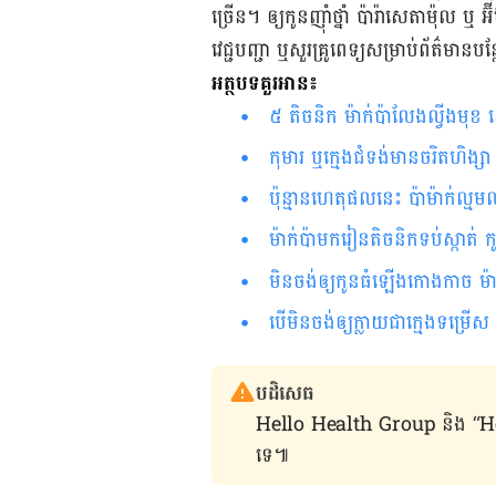
ច្រើន។ ឲ្យ​កូន​ញ៉ាំ​ថ្នាំ ​ប៉ារ៉ាសេតាម៉ុល ​ឬ
វេជ្ជបញ្ជា ឬ​សួរ​គ្រូពេទ្យ​សម្រាប់​ព័ត៌មាន​បន
អត្ថបទគួរអាន៖
៥ តិចនិក ម៉ាក់ប៉ាលែងល្វីងមុខ
កុមារ ឬក្មេងជំទង់មានចរិតហិង្ស
ប៉ុន្មានហេតុផលនេះ ប៉ាម៉ាក់ល្
ម៉ាក់ប៉ាមករៀនតិចនិកទប់ស្កាត់ ក
មិនចង់ឲ្យកូនធំឡើងកោងកាច ម៉ាក់
បើ​មិន​ចង់​ឲ្យ​​ក្លាយ​ជា​ក្មេង​ទម្រើ
បដិសេធ
Hello Health Group និង “Hello គ្រ
ទេ៕