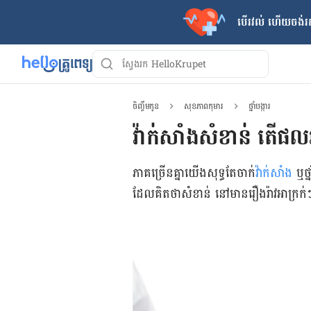
បើរវល់ ហើយចង់​រក
ចិញ្ចឹមកូន
សុខភាពកុមារ
ថ្នាំបង្ការ
វ៉ាក់សាំង​សំខាន់ តើ​ផល​អាក
ភាគ​ច្រើន​គ្នា​យើង​សុទ្ធ​តែ​ចាក់
​វ៉ាក់សាំង
ឬ​ថ្
ដែល​គិត​ថា​សំខាន់ នៅ​មាន​រឿង​រ៉ាវ​អាក្រក