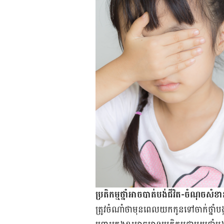
ប្រតិកម្ម​ថ្នាំ​អាច​បាត់​បង់​ជីវិត-ចំណុច​សំខាន់
ត្រូវ​ចំណាំ​ថា​មុន​ពេល​យក​កូន​ទៅ​ចាក់​​ថ្នាំ​​បង្