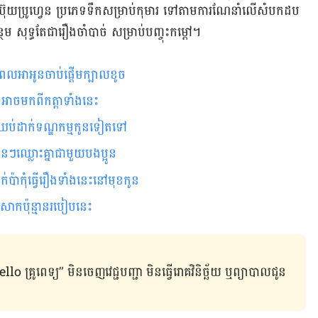
 ​អ៊ីប៊ុយប្រូហ្វេន ​ប្រភេទ​ទឹក​សម្រាប់​កុមារ​ ទៅ​តាម​ការ​ណែនាំ​លើ​សំបក​ដប
្ថែម សុទ្ធ​តែ​ជា​រឿង​ចាំបាច់ សម្រាប់​បញ្ចុះ​កម្ដៅ។
 ពេលអាអូនចាប់ផ្ដើមក្បាលខូច
ា អាចមកពីកត្តាទាំងនេះ
មមឈប់ដាក់ទណ្ឌកម្មកូនទៀតទៅ
ូនៗឈ្លោះគ្នាជាមួយបងប្អូន
ប៉ាកុំធ្វើរឿងទាំងនេះនៅមុខកូន
ស សាក​ប៉ុន្មាន​របៀប​នេះ
ូពេទ្យ” មិន​ចេញ​វេជ្ជបញ្ជា មិន​ធ្វើ​រោគវិនិច្ឆ័យ ឬ​ព្យាបាល​ជូន​