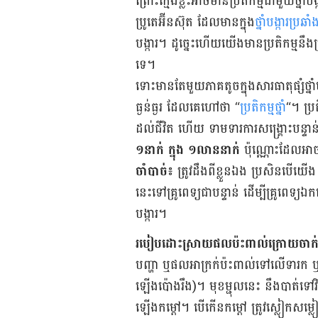
ព្រោះ​ក្មេង​ខ្លះ​អាច​មាន​ប្រតិកម្ម​ជាមួយ​ថ្ន
ប្រូតេអ៊ីន​ស៊ុត​ ដែល​មាន​​ក្នុង​
ថ្នាំ​បង្ការ​ប្រឆ
បង្ការ។ ដូច្នេះ​ហើយ​យើង​មាន​ប្រតិកម្ម​​នឹង​ប
ទេ។
ទោះ​មាន​តែ​មួយ​ភាគ​តូច​​ក្នុង​សារធាតុ​ផ្សំ​ថ
ធ្ងន់ធ្ងរ ដែល​គេ​ហៅថា “
ប្រតិកម្ម​ថ្នាំ
“។ ប្រត
ដល់​ជីវិត​ ហើយ​ ទាមទារ​ការ​សង្គ្រោះ​បន្ទាន់​
១នាក់​ ក្នុង​ ១លាននាក់​
ប៉ុណ្ណោះ​ដែល​អាច​
ចាំបាច់៖
ត្រូវ​ដឹង​ពី​ខ្លួន​ឯង ប្រសិន​បើយើង ឬ​កូ
នេះ​ទៅ​គ្រូពេទ្យ​ជា​បន្ទាន់ ដើម្បី​​​គ្រូពេទ្យ
បង្ការ។
របៀប​ដោះស្រាយ​ផល​ប៉ះពាល់​ក្រោយ​ចាក់​ថ្នា
បញ្ហា ឬ​ផល​អាក្រក់​ប៉ះពាល់​ទៅ​លើ​ទារក ឬ​
ឡើង​ប៉ោង​រឹង)។ មុខ​ម្ជុល​នេះ​ នឹង​បាត់​ទៅ​
ឡើង​កម្ដៅ។ បើ​កើន​កម្ដៅ ត្រូវ​ស្លៀក​សម្លៀក