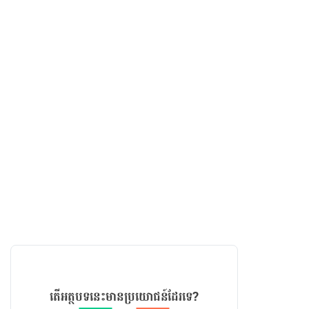
តើអត្ថបទនេះមានប្រយោជន៍ដែរទេ?