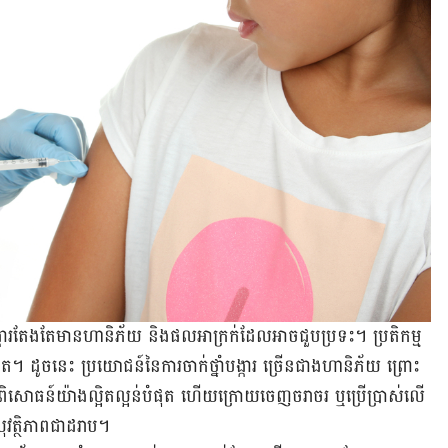
​បង្ការ​តែងតែ​មាន​ហានិភ័យ និង​ផល​អាក្រក់​ដែល​អាច​ជួបប្រទះ។ ប្រតិកម្ម​
ំផុត។ ដូចនេះ ប្រយោជន៍​នៃ​ការ​ចាក់​ថ្នាំ​បង្ការ ច្រើន​ជាង​ហានិភ័យ ព្រោះ​
ិត្យ និង​ពិសោធន៍​យ៉ាង​ល្អិតល្អន់​បំផុត ហើយ​ក្រោយ​ចេញ​ចរាចរ ឬ​ប្រើប្រាស់​លើ​
​សុវត្ថិភាព​ជា​ដរាប។