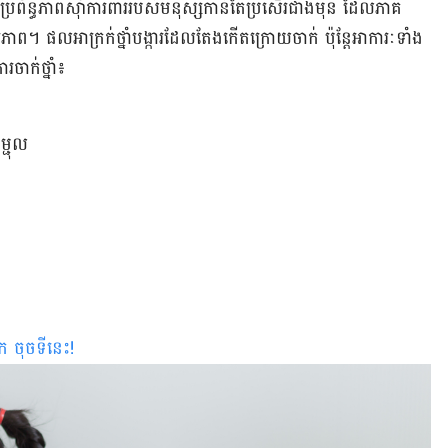
្ធភាព​ប្រព័ន្ធភាពស៊ាំ​​ការពារ​របស់​មនុស្ស​កាន់​តែ​​ប្រសើរ​ជាង​មុន ដែល​ភាគ​
កុមារភាព។ ផល​អាក្រក់​ថ្នាំ​បង្ការ​ដែល​​តែង​កើត​ក្រោយ​ចាក់ ប៉ុន្តែ​អាការៈ​ទាំង​
ារ​ចាក់​ថ្នាំ៖
ម្ជុល
ក ចុចទីនេះ
!