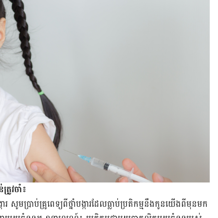
​ត្រូវ​ចាំ៖
ការ សូម​ប្រាប់​គ្រូពេទ្យ​ពី​ថ្នាំ​បង្ការ​ដែល​ធ្លាប់​ប្រតិកម្ម​នឹង​កូនយើង​ពី​មុន​មក