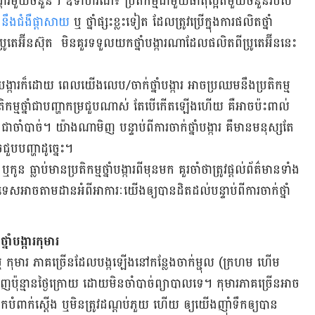
ាំ​បង្ការ​មួយ​ចំនួន។ ឧទាហរណ៍៖ ប្រតិកម្ម​ជាមួយ​ធាតុ​ល្អិត​មួយ​ចំនួន​របស់​
ាំង​នឹង​ជំងឺ​ផ្ដាសាយ
ឬ​ ថ្នាំ​ផ្សះ​ខ្លះ​ទៀត​ ដែល​ត្រូវ​ប្រើ​ក្នុង​ការ​ផលិត​ថ្នាំ​
្រូតេអ៊ីន​ស៊ុត មិន​គួរ​ទទួល​យក​ថ្នាំ​បង្ការ​ណា​ដែល​ផលិត​ពី​ប្រូតេអ៊ីន​នេះ​
្នាំ​បង្ការ​ក៏​ដោយ ពេល​យើង​លេប/ចាក់​ថ្នាំ​បង្ការ អាច​ប្រឈម​នឹង​ប្រតិកម្ម​
ិកម្ម​ថ្នាំជា​បញ្ហា​កម្រ​ជួប​ណាស់ តែ​បើ​​កើត​ឡើង​ហើយ ​គឺ​អាច​ប៉ះពាល់​
ជា​ចាំបាច់។ យ៉ាងណាមិញ​ បន្ទាប់​ពី​ការ​ចាក់​ថ្នាំ​បង្ការ គឺ​មាន​មនុស្ស​តែ
ជួប​បញ្ហា​ដូច្នេះ។
ន ធ្លាប់​មាន​ប្រតិកម្ម​​ថ្នាំ​បង្ការ​ពី​មុន​មក​ គួរ​ចាំ​ថា​ត្រូវ​ផ្ដល់​ព័ត៌មាន​ទាំង​
​ឯកទេស​អាច​តាមដាន​អំពី​អាការៈ​យើង​ឲ្យ​បាន​ដិត​ដល់​បន្ទាប់​ពី​ការ​ចាក់​ថ្នាំ​
ំ​បង្ការ​កុមារ
 កុមារ ​​ភាគ​ច្រើន​ដែល​បង្ក​ឡើង​នៅ​កន្លែង​ចាក់​ម្ជុល (ក្រហម ហើម
វិញ​ប៉ុន្មាន​ថ្ងៃ​ក្រោយ ដោយ​មិន​ចាំបាច់​ព្យាបាល​ទេ។ កុមារ​ភាគ​ច្រើន​អាច​
​បំពាក់​ស្ដើង ឬ​មិន​ត្រូវ​ដណ្ដប់​ភួយ ហើយ​ ឲ្យយើង​ញ៉ាំ​ទឹក​ឲ្យ​បាន​