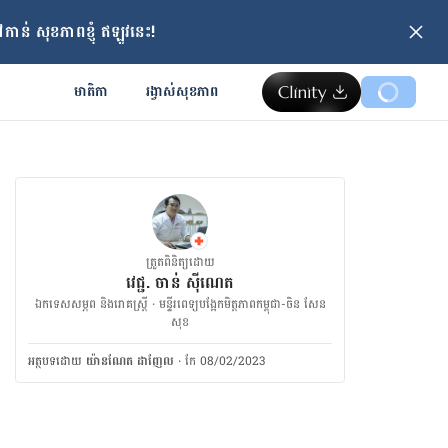
ាន់ សុខភាពខ្ញុំ ឥឡូវនេះ!
មាតិកា
រង្វាស់​សុខភាព
ត្រួតពិនិត្យដោយ
វេជ្ជ. ចាន់ ស៊ីណេត
ឯកទេសសម្ភព និងរោគស្ត្រី · ម​ន្ទីរពេទ្យបង្អែកមិត្តភាពកម្ពុជា-ចិន សែន
សុខ
អត្ថបទ​ដោយ
យ៉ានណែត ដាញែល
·
កែ 08/02/2023