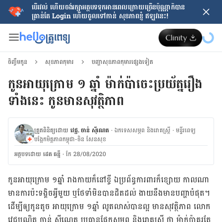
បើរវល់ ហើយចង់​រក្សាអត្ថបទទុកអានពេលក្រោយ​ច្រើនប៉ុណ្ណាក៏បាន
គ្រាន់តែ​ Login ហើយចូលទៅកាន់ សុខភាពខ្ញុំ ឥឡូវនេះ!
ចិញ្ចឹមកូន
សុខភាពកុមារ
បញ្ហាសុខភាពកុមារផ្សេងទៀត
កូនអាយុក្រោម ១ ឆ្នាំ ម៉ាក់ប៉ាចេះប្រយ័ត្នរឿង
ទាំងនេះ កូនមានសុវត្ថិភាព
ត្រួតពិនិត្យដោយ
វេជ្ជ. ចាន់ ស៊ីណេត
·
ឯកទេសសម្ភព និងរោគស្ត្រី
·
ម​ន្ទីរពេទ្យ
បង្អែកមិត្តភាពកម្ពុជា-ចិន សែនសុខ
អត្ថបទ​ដោយ
ដេត ធន្នី
·
កែ 28/08/2020
កូន​អាយុ​ក្រោម ១ឆ្នាំ រាង​កាយ​ក៏​នៅ​ខ្ចី ឯ​ប្រព័ន្ធ​ការពារ​ក៏​ខ្សោយ កាល​ណា​
មាន​ការ​ប៉ះ​ទង្គិច​អ្វី​មួយ ឬ​ថែទាំ​មិន​បាន​ដិត​ដល់ ងាយ​នឹង​មាន​បញ្ហា​បំផុត។
ដើម្បី​ឲ្យ​កូន​តូច អាយុ​ក្រោម ១ឆ្នាំ លូត​លាស់​បាន​ល្អ មាន​សុវត្ថិភាព លោក​
វេជ្ជបណ្ឌិត ចាន់ ស៊ីណេត ប្រធាន​ផ្នែក​សម្ភព និង​រោគ​ស្រ្តី ថា ម៉ាក់ប៉ា​គួរ​តែ​