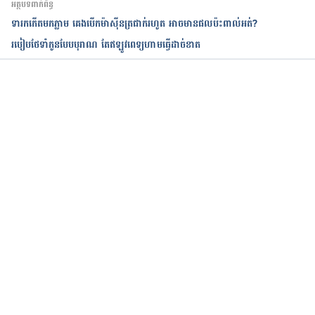
អត្ថបទពាក់ព័ន្ធ
ទារកកើតមកភ្លាម គេងបើកម៉ាស៊ីនត្រជាក់រហូត អាចមានផលប៉ះពាល់អត់?
របៀបថែទាំកូនបែបបុរាណ តែឥឡូវពេទ្យហាមធ្វើដាច់ខាត
កំពុងដំណើរការ...