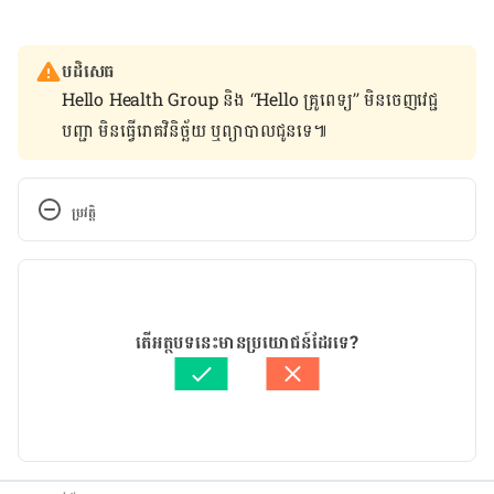
បដិសេធ
Hello Health Group និង “Hello គ្រូពេទ្យ” មិន​ចេញ​វេជ្ជ
បញ្ជា មិន​ធ្វើ​រោគវិនិច្ឆ័យ ឬ​ព្យាបាល​ជូន​ទេ៕
ប្រវត្តិ
កំណែ​ប្រែបច្ចុប្បន្ន
28/08/2020
អត្ថបទ​ដោយ 
ដេត ធន្នី
តើអត្ថបទនេះមានប្រយោជន៍ដែរទេ?
ត្រួតពិនិត្យដោយ 
វេជ្ជ. ចាន់ ស៊ីណេត
បច្ចុប្បន្នភាពដោយ៖ 
ដេត ធន្នី