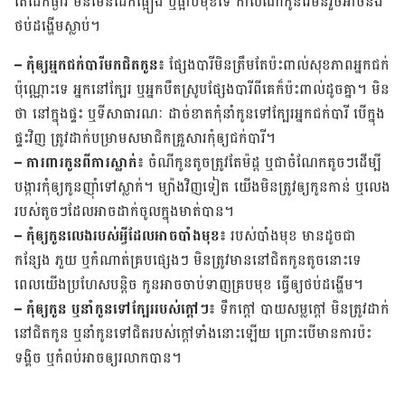
តែ​ដេកផ្ងារ មិន​មែន​ដេក​ផ្អៀង ឬ​ផ្អាប់​មុខ​ទេ កាល​ណា​កូន​រើ​មិន​រួច​អាច​នឹង​
ថប់​ដង្ហើម​ស្លាប់។
– កុំ​ឲ្យ​​អ្នក​ជក់​បារី​មក​ជិតកូន៖
ផ្សែង​បារី​មិន​ត្រឹម​តែ​ប៉ះពាល់​សុខភាព​អ្នក​ជក់​
ប៉ុណ្ណោះ​ទេ អ្នក​នៅ​ក្បែរ ឬ​អ្នក​បឺត​ស្រូប​ផ្សែង​បារី​ពី​គេ​ក៏​ប៉ះពាល់​ដូច​គ្នា។ មិន​
ថា នៅ​ក្នុង​ផ្ទះ ឬ​ទី​សាធារណៈ ដាច់​ខាត​កុំ​នាំ​កូន​ទៅ​ក្បែរ​អ្នក​ជក់​បារី បើ​ក្នុង​
ផ្ទះ​វិញ ត្រូវ​ដាក់​បម្រាម​​សមាជិក​គ្រួសារ​កុំ​ឲ្យ​ជក់​បារី។
– ការពារ​កូ​ន​ពី​ការ​ស្លាក់៖
ចំណី​កូន​តូច​ត្រូវ​តែ​ម៉ដ្ត ឬ​ជា​ចំណែក​តូចៗ​ដើម្បី​
បង្ការ​កុំ​ឲ្យ​កូន​ញ៉ាំ​ទៅ​ស្លាក់។ ម្យ៉ាង​វិញ​ទៀត យើង​មិន​ត្រូវ​ឲ្យ​កូន​កាន់ ឬ​លេង​
របស់​តូចៗ​ដែល​អាច​ដាក់​ចូល​ក្នុង​មាត់​បាន។
– កុំ​ឲ្យ​កូន​លេង​របស់​អ្វី​ដែល​អាច​បាំង​មុខ៖
របស់​បាំង​មុខ មាន​ដូច​ជា​
កន្សែង ភួយ ឬ​កំណាត់​គ្រប​ផ្សេងៗ មិន​ត្រូវ​មាន​នៅ​ជិត​កូន​តូច​នោះ​ទេ
ពេល​យើង​ប្រហែស​បន្តិច កូន​អាច​ចាប់​ទាញ​គ្រប​មុខ ធ្វើ​ឲ្យ​ថប់​ដង្ហើម។
– កុំ​ឲ្យ​កូន ឬ​នាំ​កូន​ទៅ​ក្បែរ​របស់​ក្តៅៗ៖
ទឹកក្តៅ បាយ​សម្ល​ក្តៅ មិន​ត្រូវ​ដាក់​
នៅ​ជិត​កូន ឬ​នាំ​កូន​ទៅ​ជិត​របស់​ក្តៅ​ទាំង​នោះ​ឡើយ ព្រោះ​បើមាន​ការ​ប៉ះ​
ទង្គិច ឬ​កំពប់​អាច​ឲ្យ​រលាក​បាន។