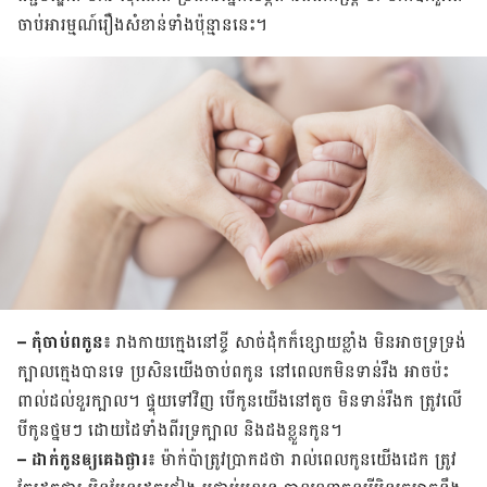
ចាប់​អារម្មណ៍​រឿង​សំខាន់​ទាំង​ប៉ុន្មាន​នេះ។
– កុំចាប់​ព​កូន៖
រាងកាយ​ក្មេង​នៅ​ខ្ចី សាច់ដុំ​ក​ក៏​ខ្សោយ​ខ្លាំង មិន​អាច​ទ្រទ្រង់​
ក្បាល​ក្មេង​បាន​ទេ ប្រសិន​យើង​ចាប់​ព​កូន នៅ​ពេល​ក​មិន​ទាន់​រឹង អាច​ប៉ះ
ពាល់​ដល់​ខួរ​ក្បាល។ ផ្ទុយ​ទៅ​វិញ​​ បើ​កូន​យើង​នៅ​តូច មិន​ទាន់​រឹង​ក ត្រូវ​លើ​
បី​កូន​ថ្នមៗ ដោយ​ដៃ​ទាំង​ពីរ​ទ្រក្បាល និង​ដង​ខ្លួន​កូន​។
– ដាក់​កូន​ឲ្យ​គេងផ្ងារ៖
ម៉ាក់​ប៉ា​ត្រូវ​ប្រាកដ​ថា រាល់​ពេល​កូន​យើង​ដេក ត្រូវ​