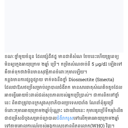
ខណៈ​ថ្នាំ​មួយ​ចំនួន ដែល​ផ្សំ​ដី​ឥដ្ឋ មាន​ជាតិ​សំណ បែប​នេះ​ហើយ​គ្រូពេទ្យ​
មិន​ឲ្យ​ក្មេង​អាយុ​ក្រោម ២ឆ្នាំ ប្រើ។ កម្រិត​សំណ​ចាប់​ពី 5 μg/dl ឡើង​ទៅ​
គឺ​ចាត់​ទុក​ថា​វា​មិន​មាន​សុវត្ថិភាព​ចំពោះ​កុមារ​ឡើយ។
កន្លង​មាន​ការ​ផ្សព្វផ្សាយ ទាក់​ទង​នឹងថ្នាំ Diosmectite (Smecta)
ដែល​ជា​ឱសថ​ប្រើ​សម្រាប់​ព្យាបាល​ជំងឺ​រាក មាន​សារធាតុ​សំណ​តិច​តួច​ដែល​
អាច​ធ្វើ​អោយ​ប៉ះពាល់​ដល់​សុខភាព​របស់​អ្នក​ប្រើ​ប្រាស់។ ជា​ការ​ពិត​ទៅថ្នាំ​
នេះ ពិត​ជា​ត្រូវ​បាន​ក្រសួង​សុខា​ភិបាល​ប្រទេស​បារាំង ណែនាំពុំគួរ​ប្រើ​
ចំពោះ​កុមារ​អាយុ​ក្រោម២​ឆ្នាំ​ប៉ុណ្ណោះ ដោយ​វ័យ​នេះ កុមារ​គួរ​ប្រើ​ទឹក​អូរ៉ាលីត​
ជា​ជម្រើស​ដំបូង​សម្រាប់​ព្យាបាល​
ជំងឺ​រាករូស
​ទៅ​លើ​កុមារ​អាយុក្រោម២ឆ្នាំ
ទៅ​តាម​គោលការណ៍​របស់​អង្គការ​សុខភាព​ពិភពលោក(WHO) វិញ។