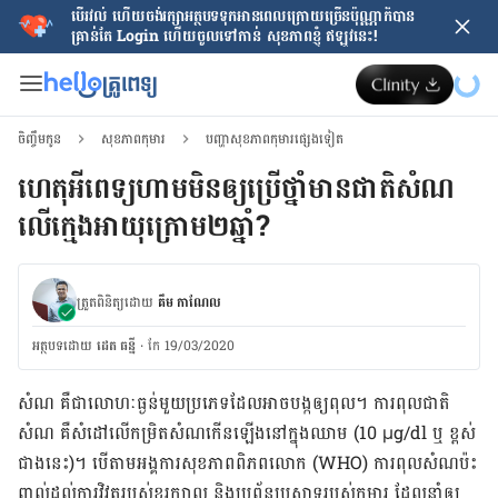
បើរវល់ ហើយចង់​រក្សាអត្ថបទទុកអានពេលក្រោយ​ច្រើនប៉ុណ្ណាក៏បាន
គ្រាន់តែ​ Login ហើយចូលទៅកាន់ សុខភាពខ្ញុំ ឥឡូវនេះ!
ចិញ្ចឹមកូន
សុខភាពកុមារ
បញ្ហាសុខភាពកុមារផ្សេងទៀត
ហេតុអីពេទ្យហាមមិនឲ្យប្រើថ្នាំមានជាតិសំណ
លើក្មេងអាយុក្រោម២ឆ្នាំ?
ត្រួតពិនិត្យដោយ
គឹម កាណែល
អត្ថបទ​ដោយ
ដេត ធន្នី
·
កែ 19/03/2020
សំណ គឺ​ជា​លោហៈ​ធ្ងន់​មួយ​ប្រភេទ​ដែល​អាច​បង្ក​ឲ្យ​ពុល។ ការ​ពុល​ជា​តិ​
សំណ​ គឺ​សំដៅ​លើ​កម្រិត​សំណ​កើន​ឡើង​នៅ​ក្នុង​ឈាម (10 μg/dl ឬ ខ្ពស់​
ជាង​នេះ)។ បើតាមអង្គការសុខភាពពិភពលោក (WHO) ការពុលសំណប៉ះ​
ពាល់​ដល់​ការ​វិវត្ត​របស់​ខួរ​ក្បាល និង​ប្រព័ន្ធ​ប្រសាទ​របស់​កុមារ ដែល​នាំ​ឲ្យ