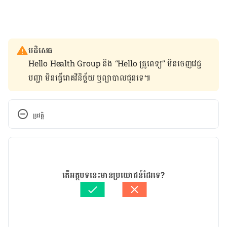
បដិសេធ
Hello Health Group និង “Hello គ្រូពេទ្យ” មិន​ចេញ​វេជ្ជ
បញ្ជា មិន​ធ្វើ​រោគវិនិច្ឆ័យ ឬ​ព្យាបាល​ជូន​ទេ៕
ប្រវត្តិ
កំណែ​ប្រែបច្ចុប្បន្ន
19/03/2020
អត្ថបទ​ដោយ 
ដេត ធន្នី
តើអត្ថបទនេះមានប្រយោជន៍ដែរទេ?
ត្រួតពិនិត្យដោយ
គឹម កាណែល
បច្ចុប្បន្នភាពដោយ៖ 
ដេត ធន្នី