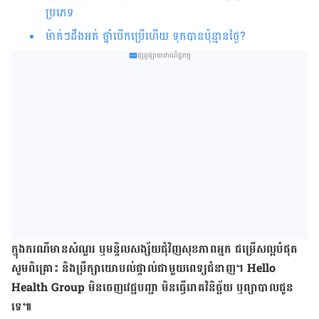
ប្រភេទ
ម៉ាក់ៗដឹងអត់ ថ្នាំបើកប្រើហើយ ទុកបានប៉ុន្មានថ្ងៃ?
ផ្សព្វផ្សាយពាណិជ្ជកម្ម
ក្នុង​ករណី​មាន​សំណួរ ឬ​មន្ទិលសង្ស័យ​ជុំវិញ​សុខភាព​អ្នក ជម្រើស​ល្អ​បំផុត
សូម​ពិគ្រោះ និង​ប្រឹក្សា​យោបល់​ផ្ទាល់​ជាមួយ​ពេទ្យ​ជំនាញ។ Hello
Health Group មិន​ចេញ​វេជ្ជបញ្ជា មិន​ធ្វើ​រោគវិនិច្ឆ័យ ឬ​ព្យាបាល​ជូន​
ទេ៕