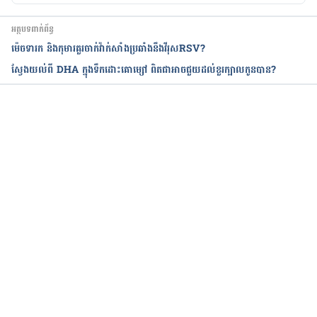
អត្ថបទពាក់ព័ន្ធ
ម៉េចទារក និងកុមារគួរចាក់វ៉ាក់សាំងប្រឆាំងនឹងវីរុសRSV?
ស្វែងយល់ពី DHA ក្នុងទឹកដោះគោម្សៅ ពិតជាអាចជួយដល់ខួរក្បាលកូនបាន?
កំពុងដំណើរការ...