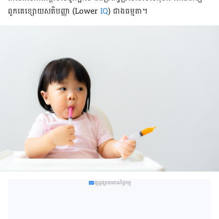
ពួក​គេ​ខ្សោយ​សតិ​បញ្ញា (Lower
IQ
) ជាង​ធម្មតា។
ផ្សព្វផ្សាយពាណិជ្ជកម្ម