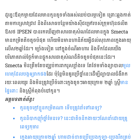
ដូច្នេះ​ឪពុក​ម្តាយ​ដែល​មាន​កូន​តូច​ទាំង​អស់​ឈប់​បារម្ភ​ទៀត ព្រោះ​ឆ្លង​កាត់​
តាម​ការ​ស្រាវ​ជា្រវ និង​ពិសោធ​បន្ថែម​យ៉ាង​ស៊ី​ជម្រៅ​របស់​ក្រុមហ៊ុន​ផលិត​
ឱសថ IPSEN បាន​រក​ឃើញ​ថា​សារធាតុ​សំណ​ដែល​មាន​ក្នុង Smecta
មាន​កម្រិត​តិចតួច​បំផុត ហើយ​មិន​មាន​ហានិភ័យ​អ្វី​ដល់​សុខភាព​ក្មេង​អាយុ​
លើស​២​ឆ្នាំដែរ។ ម្យ៉ាង​ទៀត នៅ​ក្នុង​ចំណី​អាហារ និង​ទឹក​ដែល​យើង​
បរិភោគ​រាល់​ថ្ងៃ​ក៏​មាន​ផ្ទុក​សារធាតុ​សំណ​ដ៏​តិច​តួច​បំផុត​នេះ​ដែរ។
Smecta មិន​ត្រឹម​តែ​បញ្ឈប់​ការ​រាករូស​ខ្លាំង​ទេ តែ​ថែម​ទាំង​ព្យាបាល​
មូល
ហេតុ​ដែល​បង្ក​ឲ្យ​រាក​ផង​
ដែរ ប៉ុន្ដែ​​មិន​​គួរ​​ប្រើ​​ថ្នាំ​​នេះដើម្បី​ព្យាបាល​​ជំងឺ​រាក​
រយៈពេល​យូរ​ និង​មិនត្រូវ​​ប្រើ​ចំពោះ​ក្មេង​តូចៗអាយុ​ក្រោម ២ឆ្នាំ ​ស្រ្ដី​
មាន​
ផ្ទៃពោះ
និងស្ត្រី​​កំពុង​បំបៅ​កូន។
អត្ថបទពាក់ព័ន្ធ៖
កូនតូចក្តៅខ្លួនកម្រិតណា ទើបត្រូវនាំទៅពេទ្យ?
កូនពិបាកញ៉ាំថ្នាំមែនទេ? នេះជាតិចនិកងាយៗណែនាំដោយគ្រូ
ពេទ្យកុមារ
ក្មេងអាយុក្រោម២ឆ្នាំ ហាមដាច់ខាតប្រើប្រេងកូឡា-ប្រេងរឹតគ្រប់