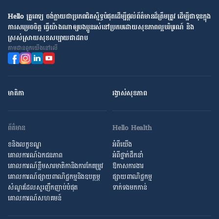
Hello គ្រូពេទ្យ ​ចង់​ក្លាយ​ជា​ប្រភព​ជិតស្និទ្ធបំផុតដើម្បី​ផ្ដល់​ព័ត៌មាន​ដ៏​ត្រឹមត្រូវ​ ដើម្បី​ជា​ទុន​ក្នុង​
ការ​សម្រេច​ចិត្ត ធ្វើ​យ៉ាង​ណា​ឲ្យ​បងប្អូន​រស់នៅ​ប្រកប​ដោយ​សុខភាព​ល្អ​បរិបូរណ៍ និង​
ស្រស់ស្រាយ​សុខសប្បាយ​ជា​ដរាប
តាម​ដាន​ពួក​យើង​នៅ​លើ
មាតិកា
រង្វាស់​សុខភាព
ព័ត៌មាន
Hello Health
ខនិងលក្ខខណ្ឌ
អំពីយើង
គោលការណ៍ឯកជនភាព
អំពី​ថ្នាក់ដឹកនាំ
គោលការណ៍​ខ្លឹម​សារ​មាតិកា​និង​ការ​កែតម្រូវ
ឱកាស​ការងារ
គោលការណ៍ផ្សាយពាណិជ្ជកម្មនិងឧបត្ថម្ភ
ផ្សាយពាណិជ្ជកម្ម
សំណួរ​ដែល​សួរ​ញឹកញាប់​បំផុត
ទាក់ទងមកកាន់
គោលការណ៍​សហគមន៍