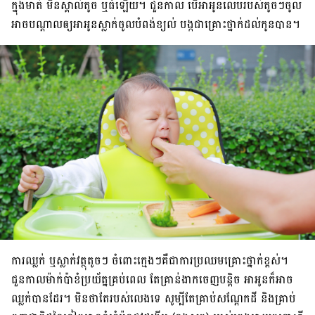
ក្នុង​មាត់ មិន​ស្គាល់​តូច ឬ​ធំ​ឡើយ។ ជួន​កាល បើ​អា​អូន​លេប​របស់​តូច​ៗ​ចូល
អាច​បណ្ដាល​ឲ្យ​អា​អូន​ស្លាក់​ចូល​បំពង់​ខ្យល់ បង្ក​ជា​គ្រោះ​ថ្នាក់​ដល់​កូន​បាន។
ការ​ឈ្លក់ ឬ​ស្លាក់​វត្ថុ​តូច​ៗ ចំពោះ​ក្មេងៗ​គឺ​ជា​ការ​ប្រឈម​គ្រោះ​ថ្នាក់​ខ្ពស់។
ជួន​កាល​ម៉ាក់​ប៉ា​ខំ​ប្រយ័ត្ន​គ្រប់​ពេល តែ​គ្រាន់​ងាក​ចេញ​បន្តិច អា​អូន​ក៏​អាច​
ឈ្លក់​បាន​ដែរ។ មិន​ថា​តែ​របស់​លេង​ទេ សូម្បី​តែ​គ្រាប់​សណ្ដែក​ដី និង​គ្រាប់​