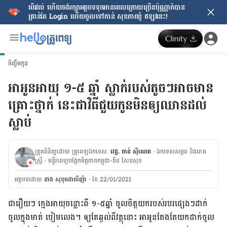
បើរវល់ ហើយចង់​រក្សាអត្ថបទទុកអានពេលក្រោយ​ច្រើនប៉ុណ្ណាក៏បាន
គ្រាន់តែ​ Login ហើយចូលទៅកាន់ សុខភាពខ្ញុំ ឥឡូវនេះ!
ចិញ្ចឹមកូន
អាអូនអាយុ ១-៥ ឆ្នាំ ស្លាក់របស់តូចៗអាចមាន
គ្រោះថ្នាក់ នេះជាវិធីជួយកូនមិនឲ្យឈានដល់
ស្លាប់
ត្រួតពិនិត្យដោយ គ្រូពេទ្យឯកទេស.
វេជ្ជ. ចាន់ ស៊ីណេត
· ឯកទេសសម្ភព និងរោគ
ស្ត្រី
· ម​ន្ទីរពេទ្យបង្អែកមិត្តភាពកម្ពុជា-ចិន សែនសុខ
អត្ថបទ​ដោយ
នាង សុខុមដាលីញ៉ា
·
កែ 22/01/2021
ជារឿយៗ ក្មេង​អាយុ​ចន្លោះ​ពី ​១-៥​ឆ្នាំ ចូល​ចិត្ត​យក​របស់​របរ​ផ្សេងៗ​ដាក់​
ចូល​ក្នុង​មាត់ បៀម​លេង។ ឲ្យ​តែ​ឆ្ងល់​ពី​វត្ថុ​នោះ អា​អូន​តែង​តែ​យក​ដាក់​ចូល​