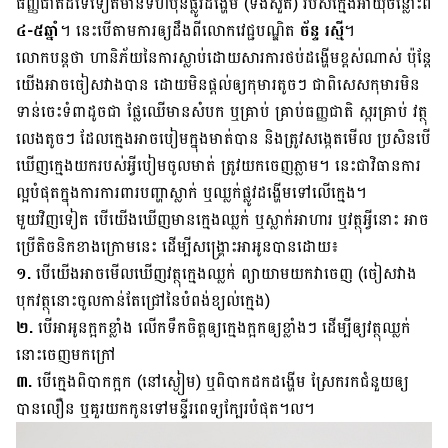
ធញ្ញជាតិ​ដទៃ​ទៀត​មាន​ទំហំ​ប៉ុន​ផ្លូវ​ដង្ហើម (ទងសួត) របស់​ក្មេង​អាយុ​ចន្លោះ​ពី
៤-៥​ឆ្នាំ
។ នេះ​បើ​តាម​ការ​ឲ្យ​ដឹង​ពី​លោក​វេជ្ជបណ្ឌិត
ច័ន្ទ រស្មី
។
លោក​បន្ត​ថា ហានិភ័យ​នៃ​ការ​ស្លាប់​ដោយសារ​ការ​ថប់​ដង្ហើម​ខ្ពស់​ណាស់ ប៉ុន្តែ​
យើង​អាច​ចៀសវាង​បាន ដោយ​មិន​ផ្ដល់​ឲ្យ​កុមារ​តូច​ៗ ជា​ពិសេស​កុមារ​មិន​
ទាន់​ចេះ​ទំពា​ដូច​ជា ផ្លែ​ឈើ​មាន​សំបក ឬ​គ្រាប់ គ្រាប់​ធញ្ញជាតិ ស្ករ​គ្រាប់ វត្ថុ​
លេង​តូច​ៗ ដែល​ក្មេង​អាច​បៀម​ក្នុង​មាត់​បាន និង​ត្រូវ​សង្កេត​មើល ប្រសិន​បើ​
ឃើញ​ក្មេង​យក​របស់​អ្វី​បៀម​ចូល​មាត់ ត្រូវ​យក​ចេញ​ភ្លាម។ នេះ​ជា​វិធាន​ការ​
ល្អ​បំផុត​ក្នុង​ការ​ការពារ​បញ្ហា​ស្លាក់ ឬ​ឈ្លក់​ផ្លូវ​ដង្ហើម​ទៅ​លើ​ក្មេង។
មួយ​វិញ​ទៀត បើ​យើង​ឃើញ​មាន​ក្មេង​ឈ្លក់ ឬ​ស្លាក់​អាហារ ឬ​វត្ថុ​អ្វី​នោះ អាច​
ប្រើ​តិចនិក​ខាង​ក្រោម​នេះ ដើម្បី​សង្គ្រោះ​អា​អូន​បាន​ដោយ៖
១.
បើ​យើង​អាច​មើល​ឃើញ​វត្ថុ​ក្មេង​ឈ្លក់ ព្យាយាម​យក​វា​ចេញ (ចៀសវាង​
បុក​វត្ថុ​នោះ​ចូល​កាន់​តែ​ជ្រៅ​នៃ​បំពង់​ខ្យល់​ក្មេង)
២.
បើ​អា​អូន​ក្អក​ខ្លាំង លើក​ទឹក​ចិត្ត​ឲ្យ​ក្មេង​ក្អក​ឲ្យ​ខ្លាំងៗ ដើម្បី​ឲ្យ​វត្ថុ​ឈ្លក់​
នោះ​ចេញ​មក​ក្រៅ
៣.
បើ​ក្មេង​ពិបាក​ក្អក (នៅ​ស្ងៀម) ឬ​ពិបាក​ដក​ដង្ហើម ស្រែក​រក​ជំនួយ​ឲ្យ​
បាន​លឿន ឬ​គួរ​យក​កូន​ទៅ​មន្ទីរពេទ្យ​ក្បែរ​បំផុត។ល។