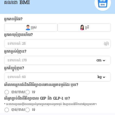
គណនា BMI
អ្នកភេទអ្វីដែរ?
ប្រុស
ស្រី
អ្នកអាយុប៉ុន្មានហើយ?
(ឆ្នាំ)
អ្នកកម្ពស់ប៉ុន្មាន?
cm
អ្នកគីឡូប៉ុន្មាន?
kg
តើលោកអ្នកចង់ដឹង​ពីវិធីព្យាបាលការសម្រកទម្ងន់ដែរ ឬទេ?
បាទ/ចាស
ទេ
តើអ្នកធ្លាប់ដឹងពីវិធីព្យាបាល GIP និង GLP-1 ទេ?
* នេះ​ជា​ការ​ព្យា​បាល​ថ្មីដែល​​មាន​ប្រសិទ្ធ​ភាព​ក្នុង​ការ​ជួយ​សម្រក​ទម្ងន់ និង​ព្យា​បាល​ជំ​ងឺ​ទឹក​នោម​ផ្អែម​ប្រភេទ២។
បាទ/ចាស
ទេ