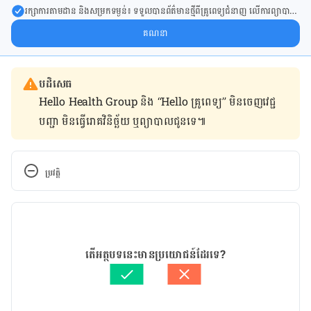
រក្សា​ការ​តាមដាន និងសម្រក​ទម្ងន់៖ ទទួលបាន​ព័ត៌​មាន​ថ្មី​ពី​គ្រូពេទ្យ​ជំនាញ លើ​ការ​ព្យា​បាល​
ការសម្រក​ទម្ងន់ និងការផ្តល់ជំនួយដោយផ្ទាល់​ក្នុង​ប្រអប់​សារ​របស់​អ្នក។
គណនា
បដិសេធ
Hello Health Group និង “Hello គ្រូពេទ្យ” មិន​ចេញ​វេជ្ជ
បញ្ជា មិន​ធ្វើ​រោគវិនិច្ឆ័យ ឬ​ព្យាបាល​ជូន​ទេ៕
ប្រវត្តិ
កំណែ​ប្រែបច្ចុប្បន្ន
11/04/2021
អត្ថបទ​ដោយ 
ដេត ធន្នី
តើអត្ថបទនេះមានប្រយោជន៍ដែរទេ?
ត្រួតពិនិត្យដោយ 
វេជ្ជ. ចាន់ ស៊ីណេត
បច្ចុប្បន្នភាពដោយ៖ 
ដេត ធន្នី