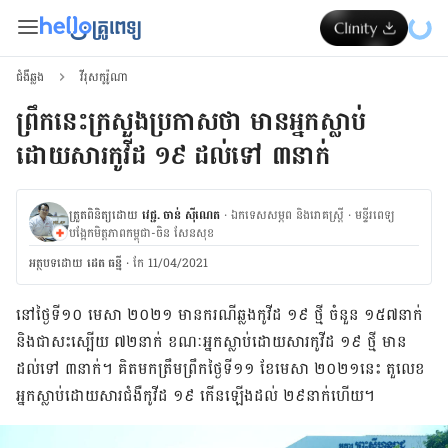
ជំងឺឆ្លង
វីរុសកូរ៉ូណា
ព្រឹកនេះក្រសួងប្រកាសថា មានអ្នកស្លាប់
ដោយសារកូវីដ ១៩ ដល់ទៅ ៣នាក់
ត្រួតពិនិត្យដោយ
វេជ្ជ. ចាន់ ស៊ីណេត
·
ឯកទេសសម្ភព និងរោគស្ត្រី
·
ម​ន្ទីរពេទ្យ
បង្អែកមិត្តភាពកម្ពុជា-ចិន សែនសុខ
អត្ថបទ​ដោយ
ដេត ធន្នី
·
កែ 11/04/2021
នៅ​ថ្ងៃទី១០ មេសា ២០២១ មាន​ករណី​ឆ្លង​កូវីដ ១៩ ថ្មី ចំនួន ១៥៧នាក់
និងជាសះស្បើយ ៧២នាក់ ខណៈអ្នកស្លាប់ដោយសារកូវីដ ១៩ ថ្មី មាន
ដល់ទៅ ៣នាក់។ គិតមកត្រឹមព្រឹកថ្ងៃទី១១ ខែមេសា ២០២១នេះ តួលេខ
អ្នកស្លាប់ដោយសារជំងឺកូវីដ ១៩ កើនឡើងដល់ ២៩នាក់ហើយ។