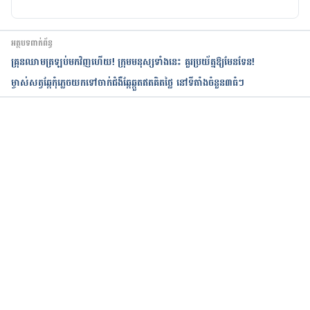
អត្ថបទពាក់ព័ន្ធ
គ្រុនឈាមត្រឡប់មកវិញហើយ! ក្រុមមនុស្សទាំងនេះ គួរប្រយ័ត្នឱ្យមែនទែន!
ម្ចាស់សត្វឆ្កែកុំភ្លេចយកទៅចាក់ជំងឺឆ្កែឆ្កួតឥតគិតថ្លៃ នៅទីតាំងចំនួន៣ធំៗ
កំពុងដំណើរការ...