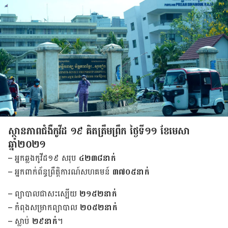
ស្ថានភាព​ជំងឺ​កូវីដ ១៩ គិត​ត្រឹមព្រឹក​ ថ្ងៃទី១១ ខែមេសា
ឆ្នាំ២០២១
– អ្នក​ឆ្លង​កូវីដ១៩ សរុប
៤២៣៨នាក់
– អ្នក​ពាក់​ព័ន្ធ​ព្រឹត្តិការណ៍​សហគមន៍
៣៧០៥នាក់
– ព្យាបាល​ជា​សះស្បើយ
២១៥២នាក់
– កំពុង​សម្រាក​ព្យាបាល
២០៥២នាក់
– ស្លាប់
២៩នាក់
។