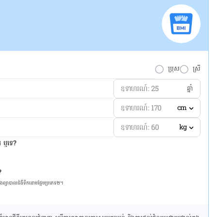
ប្រុស
ស្រី
ឆ្នាំ
cm
kg
ែរ ឬទេ?
?
និង​ព្យា​បាល​ជំ​ងឺ​ទឹក​នោម​ផ្អែម​ប្រភេទ២។