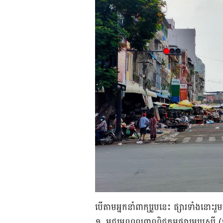
បើ​តាម​អ្នក​នាំ​ពាក្យ​រួប​នេះ ផ្សារ​ទាំង​នោះ​រួម
១. មជ្ឈមណ្ឌលពាណិជ្ជកម្មផ្សារអូរឫស្សី