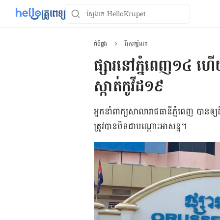
ជំងឺឆ្លង
វីរុសកូរ៉ូណា
ផ្សារនៅភ្នំពេញ១៤ ហើយ
ស្កាត់កូវីដ១៩
អ្នក​នាំ​ពាក្យ​សាលា​រាជធានី​ភ្នំពេញ បាន​ឲ្យ​
ត្រូវ​បាន​បិទ​ជា​បណ្ដោះ​អាសន្ន​។