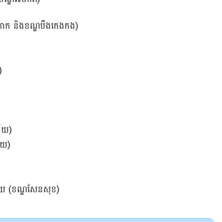
ួលគោក និងខណ្ឌបឹងកេងកង)
)
ជ័យ)
័យ)
ករាយ (ខណ្ឌសែនសុខ)