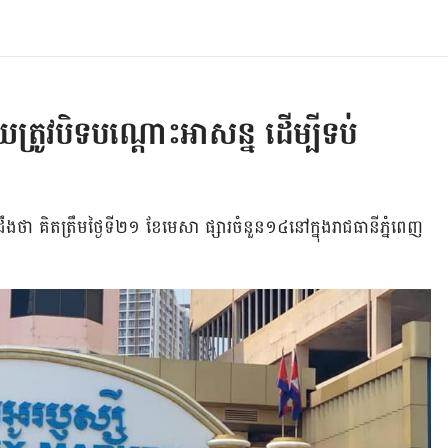
ត្រូវបិទបណ្ដោះអាសន្ន ដើម្បីទប់
ដឹង​ថា​ គិត​ត្រឹម​ថ្ងៃទី​២១ ខែមេសា ​ផ្សារ​ចំនួន​១៤​នៅ​ក្នុង​រាជធានី​ភ្នំពេញ