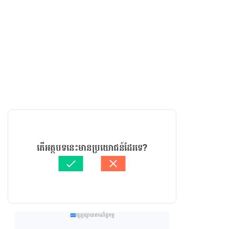
តើអត្ថបទនេះមានប្រយោជន៍ដែរទេ?
ផ្សព្វផ្សាយពាណិជ្ជកម្ម