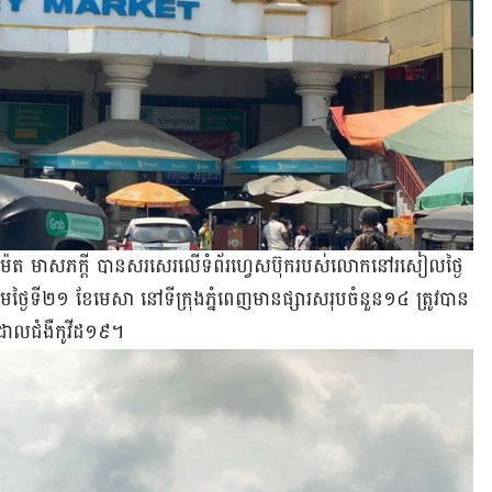
 ម៉េត មាសភក្ដី បាន​សរសេរ​លើ​ទំព័រ​ហ្វេស​ប៊ុក​របស់​លោក​នៅ​រសៀល​ថ្ងៃ​
ថ្ងៃ​ទី​២១ ខែ​មេសា នៅ​ទីក្រុង​ភ្នំពេញ​មាន​ផ្សារ​សរុប​ចំនួន​១៤ ត្រូវ​បាន​
ល​ដាល​ជំងឺ​កូវីដ១៩។