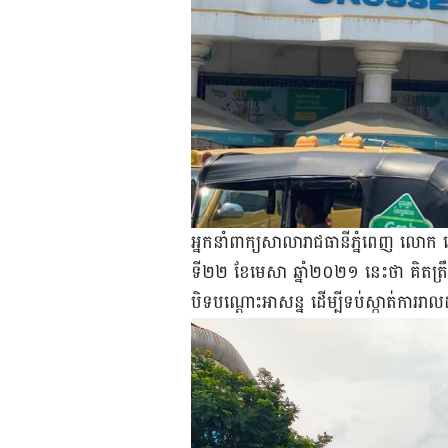
អ្នក​នាំ​ពាក្យ​សាលា​រាជធានី​ភ្នំពេញ លោក​
ទី​២២ ខែ​មេសា ឆ្នាំ​២០២១ នេះ​ថា គិត​ត្រឹម​
បិទ​បណ្ដោះ​អាសន្ន ដើម្បី​ទប់ស្កាត់​ការ​រា