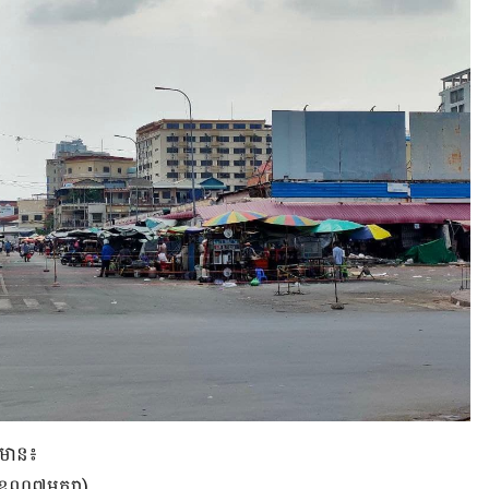
​មាន​៖​
 (ខណ្ឌ៧មករា)