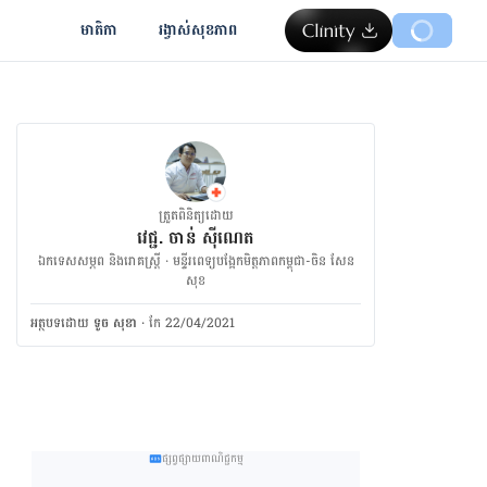
មាតិកា
រង្វាស់​សុខភាព
ត្រួតពិនិត្យដោយ
វេជ្ជ. ចាន់ ស៊ីណេត
ឯកទេសសម្ភព និងរោគស្ត្រី · ម​ន្ទីរពេទ្យបង្អែកមិត្តភាពកម្ពុជា-ចិន សែន
សុខ
អត្ថបទ​ដោយ
ទូច សុខា
·
កែ 22/04/2021
ផ្សព្វផ្សាយពាណិជ្ជកម្ម