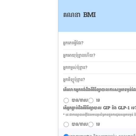
គណនា BMI
អ្នកភេទអ្វីដែរ?
អ្នកអាយុប៉ុន្មានហើយ?
អ្នកកម្ពស់ប៉ុន្មាន?
អ្នកគីឡូប៉ុន្មាន?
តើលោកអ្នកចង់ដឹង​ពីវិធីព្យាបាលការសម្រកទម្ងន់ដ
បាទ/ចាស
ទេ
តើអ្នកធ្លាប់ដឹងពីវិធីព្យាបាល GIP និង GLP-1 ទេ
* នេះ​ជា​ការ​ព្យា​បាល​ថ្មីដែល​​មាន​ប្រសិទ្ធ​ភាព​ក្នុង​ការ​ជួយ​សម្រក​ទម្ងន់ 
បាទ/ចាស
ទេ