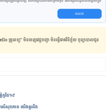
ាន​ថ្មី​ពី​គ្រូពេទ្យ​ជំនាញ លើ​ការ​ព្យា​បាល​ការសម្រក​ទម្ងន់ និងការផ្តល់ជំនួយដោយផ្ទាល់​ក្នុង​
គណនា
ូពេទ្យ” មិន​ចេញ​វេជ្ជបញ្ជា មិន​ធ្វើ​រោគវិនិច្ឆ័យ ឬ​ព្យាបាល​ជូន​
្តិ​កូវីដ១៩​
ត
្ធិពលលើសុខភាព យើងគួរដឹង