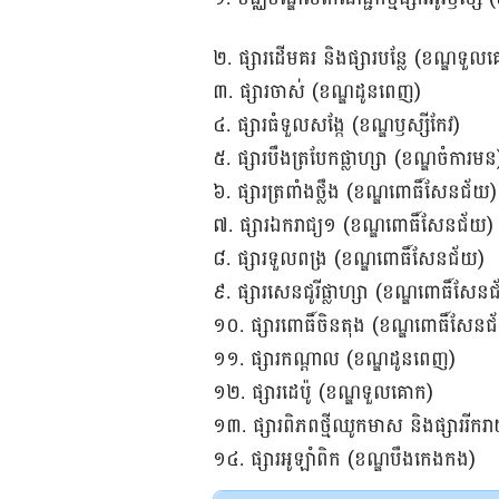
២. ផ្សារដើមគរ និងផ្សារបន្លែ (ខណ្ឌទ
៣. ផ្សារចាស់ (ខណ្ឌដូនពេញ)
៤. ផ្សារធំទួលសង្កែ (ខណ្ឌឫស្សីកែវ)
៥. ផ្សារបឹងត្របែកផ្លាហ្សា (ខណ្ឌចំការមន
៦. ផ្សារត្រពាំងថ្លឹង (ខណ្ឌពោធិ៍សែនជ័យ)
៧. ផ្សារឯករាជ្យ១ (ខណ្ឌពោធិ៍សែនជ័យ)
៨. ផ្សារទួលពង្រ (ខណ្ឌពោធិ៍សែនជ័យ)
៩. ផ្សារសេនជូរីផ្លាហ្សា (ខណ្ឌពោធិ៍សែន
១០. ផ្សារពោធិ៍ចិនតុង (ខណ្ឌពោធិ៍សែនជ
១១. ផ្សារកណ្ដាល (ខណ្ឌដូនពេញ)
១២. ផ្សារដេប៉ូ (ខណ្ឌទួលគោក)
១៣. ផ្សារពិភពថ្មីឈូកមាស និងផ្សាររី
១៤. ផ្សារអូឡាំពិក (ខណ្ឌបឹងកេងកង)