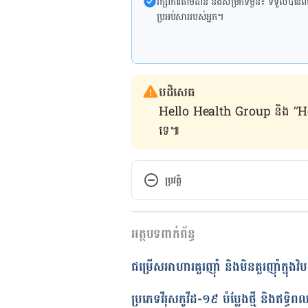
រក្សា​ការ​តាមដាន និងសម្រក​ទម្ងន់៖ ទទួលបាន​ព័ត៌​ម
ប្រអប់​សារ​របស់​អ្នក។
បដិសេធ
Hello Health Group និង “Hello គ្រ
ទេ៕
ប្រវត្តិ
កំណែ​ប្រែបច្ចុប្បន្ន
អត្ថបទពាក់ព័ន្ធ
22/04/2021
អត្ថបទ​ដោយ 
ទូច សុខា
ជម្រើស​អាហារ​គួរ​ញ៉ាំ និង​មិន​គួរ​ញ៉ាំ​ក្នុង​វិបត
ត្រួតពិនិត្យដោយ 
វេជ្ជ. ចាន់ ស៊ីណេ
បច្ចុប្បន្នភាពដោយ៖ 
ទូច សុខា
ប្រភេទវីរុសកូវីដ-១៩ បំប្លែងថ្មី និងឥទ