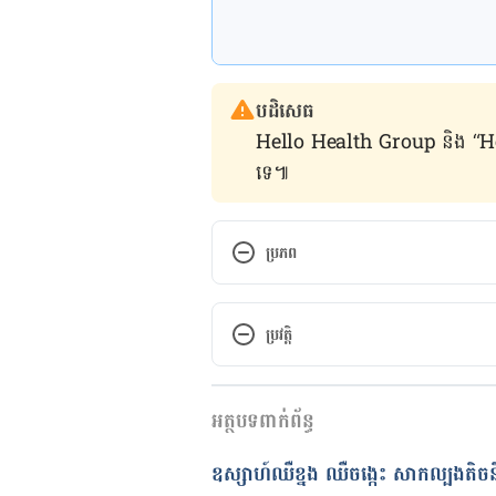
បដិសេធ
Hello Health Group និង “Hello គ្រ
ទេ៕
ប្រភព
https://www.spine-health.
ប្រវត្តិ
https://www.spine-health.c
កំណែ​ប្រែបច្ចុប្បន្ន
អត្ថបទពាក់ព័ន្ធ
22/07/2020
https://www.mayoclinic.org/
your-desk-doesnt-have-to-be-a
អត្ថបទ​ដោយ 
ណៃ ទូច
ឧស្សាហ៍​ឈឺ​ខ្នង ឈឺ​ចង្កេះ សាក​ល្បង​តិចន
ត្រួតពិនិត្យដោយ 
វេជ្ជ. ចាន់ ស៊ីណេ