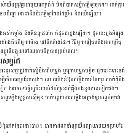
ើង​​ត្រូវ​គ្នា​ជាមួយ​អេក្រង់​ធំ​ មិន​ពិបាក​សម្លឹង​ធ្វើ​ឲ្យ​ចុក​ក។ ដាក់​ក្ដារ​
ន ៩០​ដឺក្រេ នោះ​វា​នឹង​មិន​ធ្វើ​ឲ្យ​កែង​ដៃ​ប្រឹង​ និង​ឈឺ​ឡើយ។
ង​អស់​កម្លាំង និង​មិន​ល្អ​ដល់​ក ក៏​ដូច​ជា​ខ្នង​​ឡើយ។ ដូច​នេះ​ក្នុង​អំឡុង​
ន​យ៉ាង​តិច​ពី​មួយ​ម៉ោង ទៅ​ពីរ​ម៉ោង​ដែរ។ វិធី​មួយ​ទៀតយើង​​អាច​ប្រើ​តុ​
ប្ដូរ​ពី​អង្គុយ​ទៅ​ឈ​តាម​ចិត្ដ​បាន​គ្រប់​ពេល។
ូរសព្ទដៃ
រសព្ទ​ត្រូវ​ដាក់​ស្មើ​នឹង​ដើម​ទ្រូង ឬ​ក្រោម​ទ្រូង​បន្តិច ដូច​នេះ​ទោះ​ចង់​
ដើម្បី​មើល​អេក្រង់​របស់​វា។ ពេល​យើង​ខំ​ឱន​សម្លឹង​​កាន់​តែ​យូរ សាច់​ដុំ​នឹង​
ៀត វា​អាច​ទៅ​ធ្វើ​ឲ្យ​ប៉ះ​ពាល់​ដល់​ទ្រនាប់​ឆ្អឹង​កង​ខ្នងបាន​ទៀត​ផង។
្ទ​ឡើង​​ឲ្យ​ខ្ពស់​​ស្មើ​​មុខ កាត់​បន្ថយ​ការ​សម្លឹង​អេក្រង់​ទូរសព្ទ​កុំ​ចុច​វា​
់​ដុំ​នៅ​កន្លែង​នោះ​បាន។ មានការ​​ណែ​នាំ​ឲ្យ​យើង​ព្យាយាម​យក​ម្រាម​ដៃ​