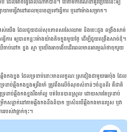
ាប់ ដែល​អាច​ធ្វើ​ពេល​ណា​ក៏​បាន។ បើ​តាម​ការណែនាំគួរ​​ប្រើ​វិធី​នេះ​ឲ្យ​
យាយាម​ធ្វើ​វា​នៅ​ពេល​មុន​ចេញ​ទៅ​ធ្វើ​ការ ឬ​នៅ​ម៉ោង​សម្រាក។
ាព​របស់​យើង ដែល​​ជួយ​ដល់​សុខភាព​សរសៃ​ឈាម និង​បេះ​ដូង ពង្រឹង​សាច់​
ធ្វើ​ការ ឲ្យ​បាន​​កន្លះ​ម៉ោង​យ៉ាង​តិច​ក្នុង​មួយ​ថ្ងៃ ដើម្បី​ជួយ​ពង្រឹង​សាច់​ដុំ។
ឺ​ចាប់​នៅ​ក ខ្នង ស្មា ឬ​យើង​​អាច​ងើប​ដើរ​ពេល​មាន​អារម្មណ៍​ថា​ចុក​រួយ​
្រនាប់​ឆ្អឹង​កង​ខ្នង ដែល​ទ្រនាប់​នោះ​មាន​លក្ខណៈ​ស្រដៀង​ជាមួយ​អេប៉ុង​ ដែល​
​ទ្រនាប់​ឆ្អឹង​កង​ខ្នង​ឲ្យ​រឹង​មាំ ​ត្រូវ​ពឹង​លើ​ចំណុច​សំខាន់​ៗ​ចំនួន​ពីរ​ គឺ​ជាតិ​
​​ទ្រនាប់​ឆ្អឹង​កង​ខ្នង​​រឹង​មាំ​ល្អ បត់​បែន​បាន​ស្រួល ដោយ​សារ​តែ​ទ្រនាប់​
ម្រើក​សន្លាក់​នៅ​តាម​ឆ្អឹង​កង​នឹង​ពិបាក ប្រសិន​បើ​ឆ្អឹង​កង​មាន​របួស ឬ​វា​
រ​រ​បស់​វា​ធ្លាក់​ចុះ។