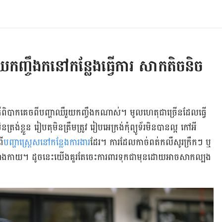
ួយកញ្ចឹងកនៅកន្លែងធ្វើការ សាកតិចនិច
 គឺ​ពិបាក​គេច​ពី​បញ្ហា​ឈឺ​រួយ​កញ្ចឹង​ក​ណាស់។ មូល​ហេតុ​ជា​ច្រើន​ដែល​ធ្វើ​
្រង់​ខ្លួន រៀប​តុ​​មិន​ត្រឹម​ត្រូវ រៀប​អេក្រង់​កុំព្យូទ័រ​មិ​ន​បាន​ល្អ កៅអី​
ី​
បញ្ហា​ស្ត្រេស​នៅ​កន្លែង​ការ​ងារ
​ដែរ។ ការ​ដែល​កាច់​ពត់​ក​លឺ​សូរ​ក្រឹក​ៗ ឬ​
ាព​រាង​កាយ។ ដូច​នេះ​យើង​​គួរ​តែ​ចេះ​ការ​ពារ​​ទុក​ជាមុន​ដោយ​​អាច​សាក​ល្បង​