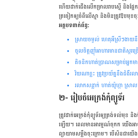
ហើយ​ដាក់​ជើង​លើ​កម្រាល​រាប​ស្មើ និង​ផ្អែក​ខ
ត្រចៀក​ឲ្យ​ចំ​ពី​លើ​ស្មា និង​មិន​ត្រូវ​ឱបមុខ
អត្ថបទពាក់ព័ន្ធ:
ស្រាយចម្ងល់ ហេតុអីស្រីៗងាយនឹងព
ចូលចិត្តញ៉ាំអាហារមានជាតិស្ករច្រើ
តិចនិក​ហាត់​ប្រាណ​សម្រាប់អ្នកមានជ
វ័យណាខ្លះ ត្រូវប្រយ័ត្ននឹងជំងឺ
រលាកសន្លាក់ ហាត់យ៉ូហ្កា ស្រ
២- រៀបចំអេក្រង់កុំព្យូទ័រ
ត្រូវ​ដាក់​អេក្រង់​កុំ​ព្យូទ័រ​ឲ្យ​ត្រង់​ទល់​មុខ
ឡើយ​។ ពេល​​មាន​អារម្មណ៍​ចុក​ក យើង​​អាច​សា
ព្យាយាម​សម្លឹង​ចុះ​ក្រោម។ បើ​សិន​ជា​យើង​​ប្រើ​កុ