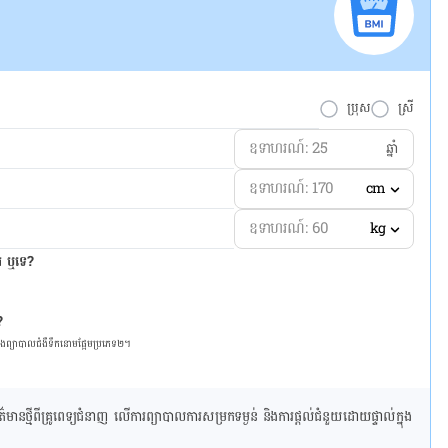
ប្រុស
ស្រី
ឆ្នាំ
cm
kg
ែរ ឬទេ?
?
និង​ព្យា​បាល​ជំ​ងឺ​ទឹក​នោម​ផ្អែម​ប្រភេទ២។
ាន​ថ្មី​ពី​គ្រូពេទ្យ​ជំនាញ លើ​ការ​ព្យា​បាល​ការសម្រក​ទម្ងន់ និងការផ្តល់ជំនួយដោយផ្ទាល់​ក្នុង​