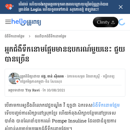
បើរវល់ ហើយចង់​រក្សាអត្ថបទទុកអានពេលក្រោយ​ច្រើនប៉ុណ្ណាក៏បាន
គ្រាន់តែ​ Login ហើយចូលទៅកាន់ សុខភាពខ្ញុំ ឥឡូវនេះ!
ជំងឺទឹកនោមផ្អែម
ផលវិបាកជំងឺទឹកនោមផ្អែម
អ្នកជំងឺទឹកនោមផ្អែមមានឧបករណ៍មួយនេះ ជួយ
បានច្រើន
ត្រួតពិនិត្យដោយ
វេជ្ជ. ចាន់ ស៊ីណេត
·
ឯកទេសសម្ភព និងរោគស្ត្រី
·
ម​ន្ទីរពេទ្យ
បង្អែកមិត្តភាពកម្ពុជា-ចិន សែនសុខ
អត្ថបទ​ដោយ
Try Ravi
·
កែ 10/08/2021
បើ​តាម​ការ​ឲ្យ​ដឹង​ពី​លោក​វេជ្ជបណ្ឌិត វី ឌុច្ជដា ឯកទេស​
ជំងឺ​ទឹកនោមផ្អែម
ទើប​បញ្ចប់​ការ​សិក្សា​នៅ​ស្រុក​ខ្មែរ ហើយ​កំពុង​សិក្សា​បន្ថែម​នៅ​ប្រទេស​
បារាំង បាន​ណែនាំ​ឧបករណ៍ Pompe Insuline ដែល​ជា​ជំនួយ​ការ​
សំខាន់​សម្រាប់​មួយ​អ្នក​ជំងឺ​ទឹកនោមផ្អែម។