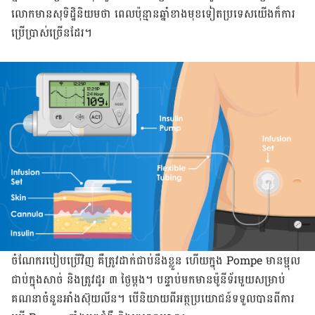
លោក​មាន​សុទិដ្ឋិនិយម​ថា ពេល​ប៉ុន្មាន​ឆ្នាំ​ខាង​មុខ​ទៀត​ប្រទេស​យើង​ក៏​ការ​
ប្រើប្រាស់​ច្រើន​ដែរ។
ចំណែក​របៀប​ប្រើ​វិញ គឺ​ត្រូវ​ដាក់​ជាប់​នឹង​ខ្លួន ហើយ​ក្នុង Pompe មាន​ម្ជុល​
ជាប់​ក្នុង​សាច់ និង​ត្រូវ​ដូរ ៣ ថ្ងៃ​ម្ដង។ បន្ទាប់មក​មាន​ម៉ូនីទ័រ​មួយ​សម្រាប់​
គណនា​ចំនួន​អាំងស៊ុយលីន។ បើ​និយាយ​ពី​អត្ថប្រយោជន៍​ទទួល​បាន​ពី​ការ​