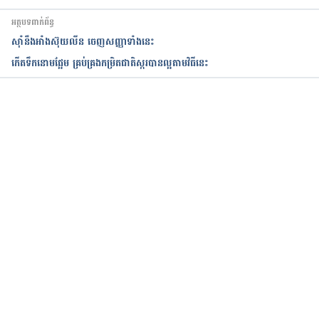
អត្ថបទពាក់ព័ន្ធ
ស៊ាំនឹងអាំងស៊ុយលីន ចេញសញ្ញាទាំងនេះ
កើតទឹកនោមផ្អែម គ្រប់គ្រងកម្រិតជាតិស្ករបានល្អតាមវិធីនេះ
កំពុងដំណើរការ...