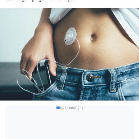
ផ្សព្វផ្សាយពាណិជ្ជកម្ម