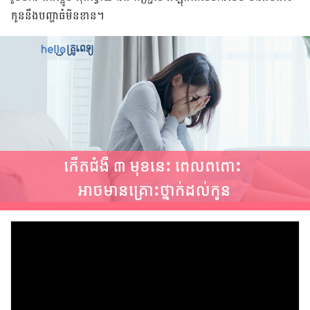
កូន​នឹង​បញ្ហា​ធំ​មិនខាន។