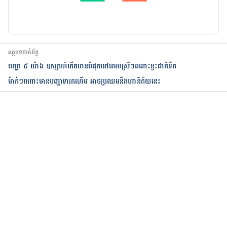
អត្ថបទពាក់ព័ន្ធ
បញ្ហា ៥ យ៉ាង ឧស្សាហ៍កើតមានបំផុតនៅពេលស្រីៗពពោះខ្វះជាតិទឹក
ម៉ាក់ៗពពោះមានបញ្ហាទារកហើម អាចប្រឈមនឹងហានិភ័យនេះ
កំពុងដំណើរការ...