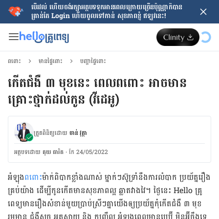
បើរវល់ ហើយចង់​រក្សាអត្ថបទទុកអានពេលក្រោយ​ច្រើនប៉ុណ្ណាក៏បាន
គ្រាន់តែ​ Login ហើយចូលទៅកាន់ សុខភាពខ្ញុំ ឥឡូវនេះ!
ពពោះ
មានផ្ទៃពោះ
បញ្ហាផ្ទៃពោះ
កើតជំងឺ ៣ មុខនេះ ពេលពពោះ អាចមាន
គ្រោះថ្នាក់ដល់កូន (វីដេអូ)
ត្រួតពិនិត្យដោយ
ចាន់ វុត្ថា
អត្ថបទ​ដោយ
គុយ ធារិត
·
កែ 24/05/2022
អំឡុង
​ពពោះ
​ម៉ាក់​ពិបាកខ្លាំង​ណាស់ ម្នាក់ៗស៊ូទ្រាំនឹងការលំបាក ប្រយ័ត្ន​រឿង​
គ្រប់​យ៉ាង ដើម្បី​កូន​កើត​មាន​សុខភាពល្អ ឆ្លាត​វាងវៃ។ ថ្ងៃនេះ Hello គ្រូ
ពេទ្យ​មាន​រឿង​សំខាន់​មួយ​ប្រាប់​ស្រីៗ​គ្នា​យើង​ឲ្យ​ប្រយ័ត្ន​កុំ​កើតជំងឺ ៣ មុខ
រួម​មាន ជំងឺស្អូច អុតស្វាយ និង កញ្ជ្រឹល អំឡុង​ពេល​មាន​បេប៊ី មិនអ៊ីចឹង​ទេ