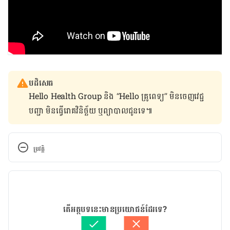
បដិសេធ
Hello Health Group និង “Hello គ្រូពេទ្យ” មិន​ចេញ​វេជ្ជ
បញ្ជា មិន​ធ្វើ​រោគវិនិច្ឆ័យ ឬ​ព្យាបាល​ជូន​ទេ៕
ប្រវត្តិ
កំណែ​ប្រែបច្ចុប្បន្ន
24/05/2022
អត្ថបទ​ដោយ 
គុយ ធារិត
តើអត្ថបទនេះមានប្រយោជន៍ដែរទេ?
ត្រួតពិនិត្យដោយ
ចាន់ វុត្ថា
បច្ចុប្បន្នភាពដោយ៖ 
ចាន់ វុត្ថា