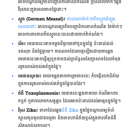
អាច​បណ្ដាល​ឲ្យ​មាន​បញ្ហា​ពិការភាព​ពី​កំណើត ប្រសិន​បើ​ម៉ាក់ៗ​ឆ្លង​
វីរុស​នេះ​ក្នុង​ពេល​មាន​ផ្ទៃ​ពោះ។
ស្អូច (German Measal)៖
កាល​ណា​ម៉ាក់ៗ​កើត​ស្អូច​អំឡុង​
ពេល​ពពោះ
អាច​បណ្ដាល​ឲ្យ​កើត​បញ្ហា​ពិការភាព​កំណើត តែ​ម៉ាក់ៗ​
អាច​ការពារ​ការ​កើត​ស្អូច​នេះ​បាន​ដោយ​ចាក់​វ៉ាក់សាំង។
រើម៖
មេរោគ​នេះ​អាច​ចម្លង​ពី​ម្ដាយ​ទៅ​កូន​ក្នុង​ផ្ទៃ ប៉ះពាល់​ដល់​
ទងសុក និង​ផ្ទៃ​ម្ដាយ។ ការ​រលាក​ដែល​បង្ក​ឡើង​ដោយ​ការ​ឆ្លង​
មេរោគ​នេះ​អាច​ធ្វើ​ឲ្យ​ខូចខាត​ដល់​ប្រព័ន្ធ​សរសៃប្រសាទដែល​កំពុង​
លូតលាស់​របស់​គភ៌​ក្នុង​ផ្ទៃ។
មេរោគ​ស្វាយ៖
មេរោគ​ឆ្លង​តាម​ការ​រួម​ភេទ​នេះ ក៏​បង្កើន​ហានិភ័យ​
ក្នុង​ការ​លូតលាស់​របស់​គភ៌​ក្នុង​ផ្ទៃ​បាន​ដែរ។
ជំងឺ Toxoplasmosis៖
មេរោគ​នេះ​ឆ្លង​តាមរយៈ​ចំណី​អាហារ​
កខ្វក់ ឬ​តាម​លាមក​សត្វ​ឆ្មារ ដែល​អាច​ប៉ះពាល់​ដល់​អាអូន​ក្នុង​ផ្ទៃ។
វីរុស ​Zika៖
ទារក​ដែល​ឆ្លង​
ជំងឺ ​Zika
​ក្នុង​ផ្ទៃ​បណ្ដាល​ឲ្យ​ទំហំ​
ក្បាល​កូន​តូច​ជាង​ធម្មតា និង​មាន​ហានិភ័យ​ខ្ពស់​ក្នុង​ការ​កើត​ជំងឺ​
ស្វិត​សាច់​ខួរក្បាល។