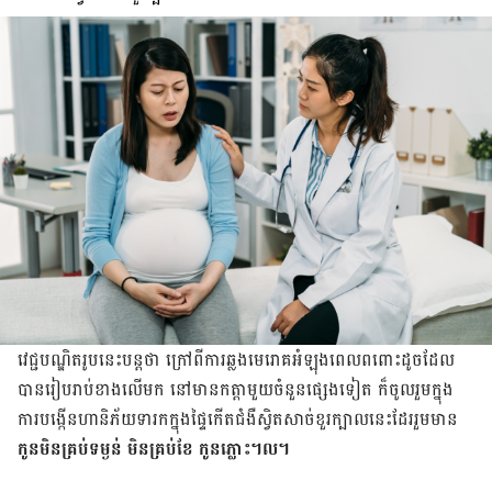
វេជ្ជបណ្ឌិត​រូប​នេះ​បន្ត​ថា ក្រៅ​ពី​ការ​ឆ្លង​មេរោគ​អំឡុង​ពេល​ពពោះ​ដូច​ដែល​
បាន​រៀប​រាប់​ខាង​លើ​មក នៅ​មាន​កត្តា​មួយ​ចំនួន​ផ្សេង​ទៀត ក៏​ចូល​រួម​ក្នុង​
ការ​បង្កើន​ហានិភ័យ​ទារក​ក្នុង​ផ្ទៃ​កើត​ជំងឺ​ស្វិត​សាច់​ខួរក្បាល​នេះ​ដែរ​រួម​មាន
កូនមិន​គ្រប់​ទម្ងន់ មិន​គ្រប់​ខែ កូន​ភ្លោះ។ល។