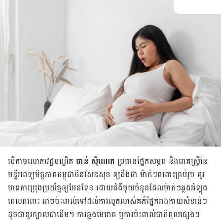
បើ​តាម​លោក​វេជ្ជបណ្ឌិត
ចាន់ ស៊ីណេត
ប្រធាន​ផ្នែក​សម្ភព និង​រោគ​ស្ត្រី​នៃ​
មន្ទីរពេទ្យ​មិត្តភាព​កម្ពុជា​ចិន​សែន​សុខ ឲ្យ​ដឹង​ថា ម៉ាក់ៗ​ពពោះ​គ្រប់​រូប គួរ​
មាន​ការ​ប្រុង​ប្រយ័ត្ន​ឲ្យ​មែនទែន ដោយ​ជំងឺ​មួយ​ចំនួន​ដែល​ម៉ាក់ៗ​ឆ្លង​អំឡុង​
ពេល​ពពោះ អាច​ប៉ះពាល់​ទៅ​ដល់​ការ​លូតលាស់​គភ៌​ផ្នែក​រាងកាយ​សំខាន់ៗ​
ដូច​ជា​ខួរ​ក្បាល​ជាដើម។ ការ​ឆ្លង​មេរោគ ឬ​ការ​ប៉ះពាល់​ជាតិ​ពុល​ផ្សេងៗ​