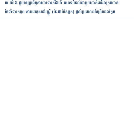
៣ យ៉ាង ជួយឲ្យប្រព័ន្ធការពារទារករឹងមាំ អាចទប់ទល់ជាមួយបាក់តេរីអាក្រក់បាន
ថែទាំទារកតូច តាមមេតូតកង់ហ្គូរ៉ូ (ប៉ះជាប់ស្បែក) ផ្ដល់ប្រយោជន៍ច្រើនដល់កូន
កំពុងដំណើរការ...