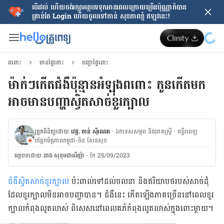
បើរវល់ ហើយចង់​រក្សាអត្ថបទទុកអានពេលក្រោយ​ច្រើនប៉ុណ្ណាក៏បាន
គ្រាន់តែ​ Login ហើយចូលទៅកាន់ សុខភាពខ្ញុំ ឥឡូវនេះ!
ពពោះ
មានផ្ទៃពោះ
បញ្ហាផ្ទៃពោះ
ម៉ាក់ៗកើតជំងឺប៉ុន្មានអំឡុងពពោះ កូនកើតមក
អាចមានបញ្ហាស្វិតសាច់ខួរក្បាល
ត្រួតពិនិត្យដោយ
វេជ្ជ. ចាន់ ស៊ីណេត
·
ឯកទេសសម្ភព និងរោគស្ត្រី
·
ម​ន្ទីរពេទ្យ
បង្អែកមិត្តភាពកម្ពុជា-ចិន សែនសុខ
អត្ថបទ​ដោយ
នាង សុខុមដាលីញ៉ា
·
កែ 25/09/2023
ជំងឺ​ស្វិត​សាច់​ខួរក្បាល
ប៉ះ​ពាល់​ទៅ​ដល់​ចលនា និង​ឥរិយាបថ​របស់​សាច់ដុំ​
ដែល​ខួរក្បាល​មិន​អាច​បញ្ជា​បាន។ ជំងឺ​នេះ កើត​ឡើង​ភាគ​ច្រើន​នៅ​ពេល​ខួរ
ក្បាល​កំពុង​លូតលាស់ ពិសេស​នៅ​ពេល​គភ៌​កំពុង​លូតលាស់​ក្នុង​ពោះ​ម្ដាយ។