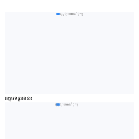
ផ្សព្វផ្សាយពាណិជ្ជកម្ម
អត្ថបទគួរអាន៖
ផ្សព្វផ្សាយពាណិជ្ជកម្ម