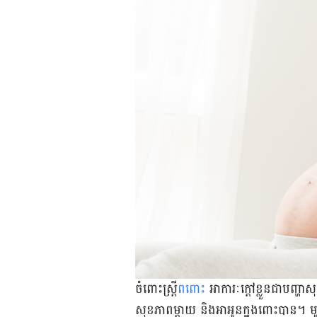
ចំពោះ​ស្ត្រី​
ពពោះ
អាការៈ​ក្ដៅ​ខ្លួន​ជា​បញ្ហា​ស
សុខភាព​ម្ដាយ និង​អា​អូន​ក្នុង​ពោះ​បាន។ ​មូល