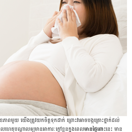
ុខភាព​មួយ យើង​ត្រូវ​យក​ចិត្ត​ទុក​ដាក់ ព្រោះ​វា​អាច​បង្ក​គ្រោះ​ថ្នាក់​ដល់​
​ហេតុ​បណ្ដាល​ឲ្យ​មាន​អាការៈ​ក្ដៅ​ខ្លួន​ក្នុងពេល​
មានផ្ទៃពោះ​
នេះ មាន​