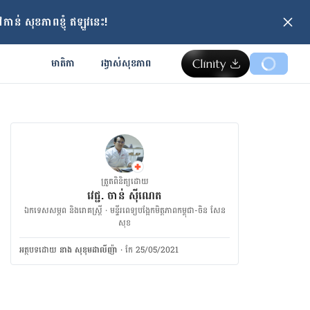
ាន់ សុខភាពខ្ញុំ ឥឡូវនេះ!
មាតិកា
រង្វាស់​សុខភាព
ត្រួតពិនិត្យដោយ
វេជ្ជ. ចាន់ ស៊ីណេត
ឯកទេសសម្ភព និងរោគស្ត្រី · ម​ន្ទីរពេទ្យបង្អែកមិត្តភាពកម្ពុជា-ចិន សែន
សុខ
អត្ថបទ​ដោយ
នាង សុខុមដាលីញ៉ា
·
កែ 25/05/2021