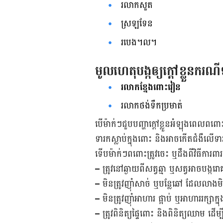
រលាក​សួត
ស្រឡទែន
របេង។ល។
មូលហេតុ​បង្ក​ឲ្យ​ក្ដៅ​ខ្លួន​ករណ
រលាក​ខ្នែង​ពោះវៀន
រលាក​ថង់​ទឹក​ប្រមាត់
បើ​ម៉ាក់​ៗ​ជួប​បញ្ហា​ក្ដៅ​ខ្លួន​អំឡុង​ពេល​
ទារក​ស្លាប់​ក្នុង​ពោះ និង​អាច​កើត​ជំងឺ​ល
ទើប​ម៉ាក់ៗ​ពពោះ​ត្រូវ​ចេះ ឬ​ដឹង​ពី​វិធីការពា
–
ត្រូវ​នៅ​ឆ្ងាយ​ពី​សត្វ​ឆ្មា ឬ​សត្វ​អាច​បង្ក
–
មិន​ត្រូវ​ញ៉ាំ​សាច់ ឬ​បន្លែ​ឆៅ ដែល​លាង​មិ
–
មិន​ត្រូវ​ញ៉ាំ​អាហារ ផ្អាប់ ឬ​អាហារ​រក្សា​ក្ន
–
ត្រូវ​ពិនិត្យ​ផ្ទៃ​ពោះ និង​ពិនិត្យ​ឈាម ដើ