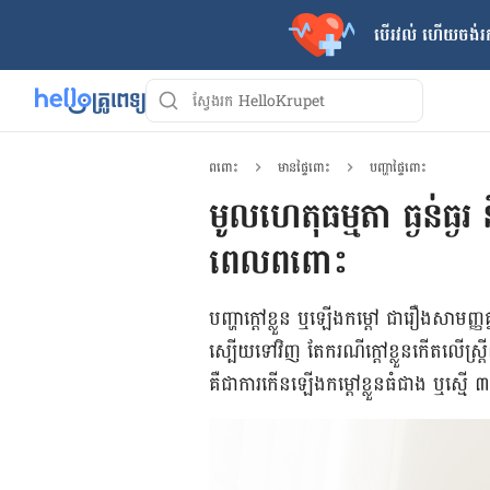
បើរវល់ ហើយចង់​រក
ពពោះ
មានផ្ទៃពោះ
បញ្ហាផ្ទៃពោះ
មូលហេតុធម្មតា ធ្ងន់ធ្ងរ ន
ពេលពពោះ
បញ្ហា​ក្ដៅ​ខ្លួន ឬ​ឡើង​កម្ដៅ ជា​រឿង​សាមញ្ញ​គ
ស្បើយ​ទៅ​វិញ តែ​ករណី​ក្ដៅ​ខ្លួន​កើត​លើ​ស្ត្
គឺ​ជា​ការ​កើន​ឡើង​កម្ដៅ​ខ្លួន​ធំ​ជាង ឬ​ស្ម