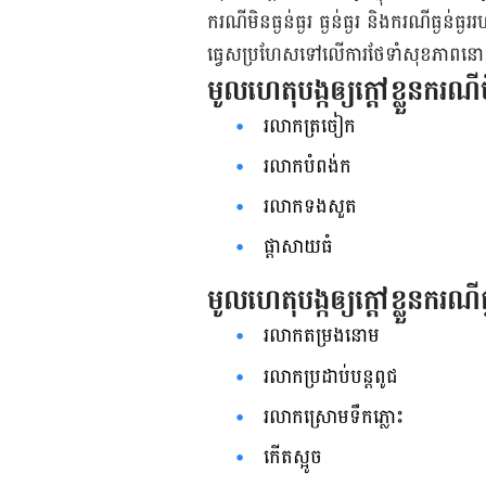
ករណី​មិន​ធ្ងន់ធ្ងរ ធ្ងន់ធ្ងរ និង​ករណី​ធ្ងន់ធ្ងរ
ធ្វេស​ប្រហែស​ទៅ​លើ​ការ​ថែទាំ​សុខភាព​នោ
មូល​ហេតុ​បង្ក​ឲ្យ​ក្ដៅ​ខ្លួន​ករណី​មិ
រលាក​ត្រចៀក
រលាក​បំពង់​ក
រលាក​ទង​សួត
ផ្ដាសាយ​ធំ
មូល​ហេតុ​បង្ក​ឲ្យ​ក្ដៅ​ខ្លួន​ករណី​ធ្
រលាក​តម្រង​នោម
រលាក​ប្រដាប់​បន្ត​ពូជ
រលាក​ស្រោម​ទឹក​ភ្លោះ
កើតស្អូច