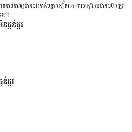
​រហូត​ទាមទារ​ឲ្យ​ម៉ាក់​ៗ​វះកាត់​បន្ទាន់​ទៀត​ផង ជា​ហេតុ​ដែល​ម៉ាក់​ៗ​មិន​ត្រូវ​
ះ​ទេ។
ន​ធ្ងន់ធ្ងរ
ងន់ធ្ងរ