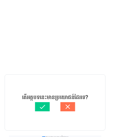
តើអត្ថបទនេះមានប្រយោជន៍ដែរទេ?