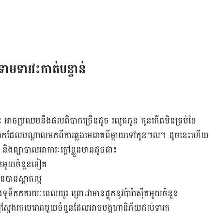
ី​ទាមទារ​វះកាត់​បន្ទាន់
ពពោះ អាច​ប្រឈម​នឹង​ផល​ពិបាក​ច្រើន​ដូច រលូត​កូន កូន​កើត​មិន​គ្រប់​ខែ
ើ​ទារក​ដែល​បណ្ដាល​មក​ពី​ការ​ឆ្លង​មេរោគ​ពី​ម្ដាយ​ទៅ​កូន។ល។ ដូច​នេះ​ហើយ
រ និង​ព្យាបាល​អាការៈ​ក្ដៅ​ខ្លួន​មាន​ដូច​ជា៖
​រោគ​មួយ​ចំនួន​ទៀត
ន​បាន​ស្អាត​ល្អ
ុង​ទូ​ទឹក​កក​រយៈ​ពេល​យូរ ព្រោះ​វា​មាន​ផ្ទុក​នូវ​ប៉ារ៉ាស៊ីត​មួយ​ចំនួន
ម្បី​ស្វែង​រក​មេរោគ​មួយ​ចំនួន​ដែល​អាច​បង្ក​ហានិភ័យ​ដល់​ទារក