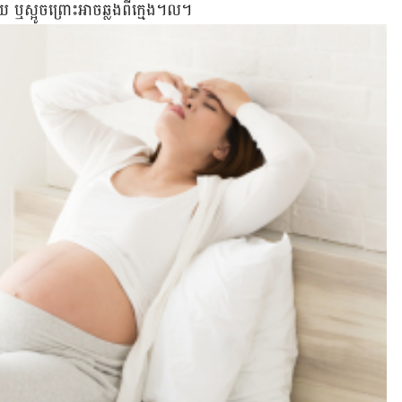
វាយ ឬ​ស្អូច​ព្រោះ​អាច​ឆ្លង​ពី​ក្មេង។ល។