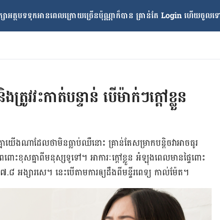
្សាអត្ថបទទុកអានពេលក្រោយ​ច្រើនប៉ុណ្ណាក៏បាន គ្រាន់តែ​ Login ហើយចូលទៅក
ិងត្រូវវះកាត់បន្ទាន់ បើម៉ាក់ៗក្ដៅខ្លួន
្នា​យើង​ណា​ដែល​ថា​មិន​ធ្លាប់​ឈឺ​នោះ គ្រាន់​តែ​សម្រាក​បន្តិច​វា​អាច​ធូរ​
រី​ពពោះ​ខុស​គ្នា​ពី​មនុស្ស​ទូទៅ។ អាការៈ​ក្ដៅ​ខ្លួន អំឡុង​ពេល​មាន​ផ្ទៃពោះ
ើ ៣៧.៨ អង្សារសេ។ នេះ​បើ​តាម​ការ​ឲ្យ​ដឹង​ពី​មន្ទីរពេទ្យ កាល់ម៉ែត។