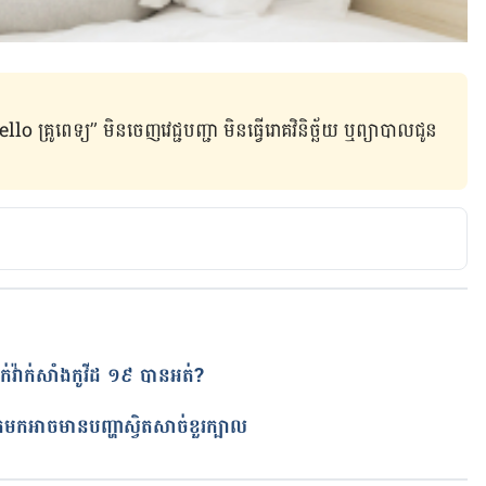
ូពេទ្យ” មិន​ចេញ​វេជ្ជបញ្ជា មិន​ធ្វើ​រោគវិនិច្ឆ័យ ឬ​ព្យាបាល​ជូន​
ក់វ៉ាក់សាំងកូវីដ ១៩ បានអត់?
ត
ើតមកអាចមានបញ្ហាស្វិតសាច់ខួរក្បាល