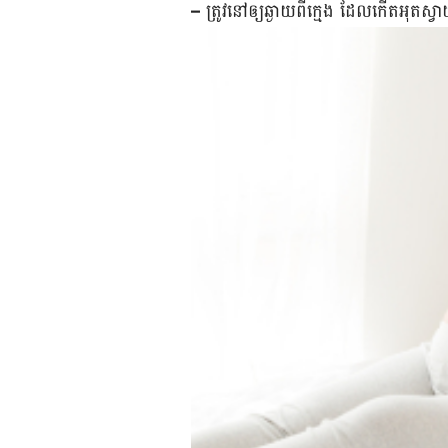
–
ត្រូវ​នៅ​ឲ្យ​ឆ្ងាយ​ពី​ក្មេង ដែល​កើត​អុត​ស្