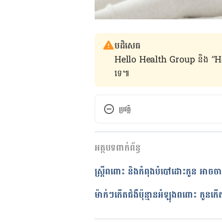
បដិសេធ
Hello Health Group និង “Hello គ្រ
ទេ៕
ប្រវត្តិ
កំណែ​ប្រែបច្ចុប្បន្ន
អត្ថបទពាក់ព័ន្ធ
25/05/2021
អត្ថបទ​ដោយ 
នាង សុខុមដាលីញ៉ា
ស្ត្រីពពោះ និងកំពុងបំបៅដោះកូន អាចចា
ត្រួតពិនិត្យដោយ 
វេជ្ជ. ចាន់ ស៊ីណេ
បច្ចុប្បន្នភាពដោយ៖ 
ដេត ធន្នី
ម៉ាក់ៗកើតជំងឺប៉ុន្មានអំឡុងពពោះ កូនក