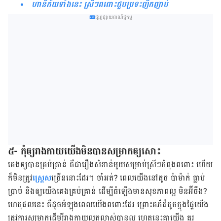
ហានិភ័យទាំងនេះ ស្រីៗពពោះជួបប្រទះញឹកញាប់
ផ្សព្វផ្សាយពាណិជ្ជកម្ម
៥- កុំ​ឲ្យ​រាង​កាយ​យើង​មិន​បាន​សម្រាក​ឲ្យ​សោះ
គេង​ឲ្យ​បាន​គ្រប់​គ្រាន់ គឺ​ជារឿង​សំខាន់​មួយ​សម្រាប់​ស្រីៗ​កំពុង​ពពោះ ហើយ​
ក៏​មិន​ត្រូវ
ស្ត្រេស
​​ច្រើន​នោះ​ដែរ។ ចាំ​អត់? ពេល​យើង​នៅ​តូច ប៉ាម៉ាក់ ធ្លាប់​
ប្រាប់ និង​ឲ្យ​យើង​គេង​គ្រប់​គ្រាន់ ដើម្បី​ធំ​ឡើង​មាន​សុខភាព​ល្អ មិនអ៊ីចឹង?
ហេតុផល​នេះ គឺ​ដូច​អំឡុង​ពេល​យើង​ពពោះ​ដែរ ព្រោះ​គភ៌​ដ៏​តូច​ក្នុង​ផ្ទៃ​យើង
ត្រូវ​ការ​សម្រាក​ដើម្បី​រាងកាយ​លូត​លាស់​បាន​ល្អ ហេតុនេះ​គ្នា​យើង គួរ​