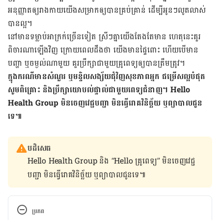
អនុញ្ញាត​ឲ្យ​រាង​កាយ​យើង​សម្រាក​ឲ្យ​បាន​គ្រប់​គ្រាន់ ដើម្បី​អូនៗ​លូត​លាស់​
បាន​ល្អ។
នៅ​មាន​ទម្លាប់​អាក្រក់​ច្រើន​ទៀត ស្រីៗ​គ្នា​យើង​តែង​តែ​មាន ហេតុនេះ​គួរ​
ពិចារណា​ឡើង​វិញ ក្រោយ​ពេល​ដឹង​ថា យើង​មាន​ផ្ទៃ​ពោះ ហើយ​បើ​មាន​
បញ្ហា ឬចម្ងល់​ណា​មួយ គួរ​ប្រឹក្សា​ជាមួយ​គ្រូពេទ្យ​ឲ្យ​បាន​ត្រឹម​ត្រូវ។
ក្នុង​ករណី​មាន​សំណួរ ឬ​មន្ទិលសង្ស័យ​ជុំវិញ​សុខភាព​អ្នក ជម្រើស​ល្អ​បំផុត
សូម​ពិគ្រោះ និង​ប្រឹក្សា​យោបល់​ផ្ទាល់​ជាមួយ​ពេទ្យ​ជំនាញ។ Hello
Health Group មិន​ចេញ​វេជ្ជបញ្ជា មិន​ធ្វើ​រោគវិនិច្ឆ័យ ឬ​ព្យាបាល​ជូន​
ទេ៕
បដិសេធ
Hello Health Group និង “Hello គ្រូពេទ្យ” មិន​ចេញ​វេជ្ជ
បញ្ជា មិន​ធ្វើ​រោគវិនិច្ឆ័យ ឬ​ព្យាបាល​ជូន​ទេ៕
ប្រភព