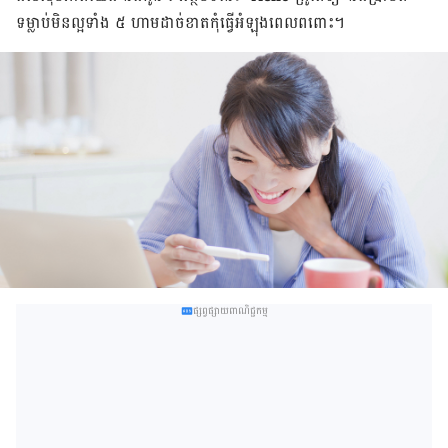
ទម្លាប់​មិន​ល្អ​ទាំង ៥ ហាម​ដាច់​ខាត​កុំ​ធ្វើ​អំឡុង​ពេល​ពពោះ។
ផ្សព្វផ្សាយពាណិជ្ជកម្ម