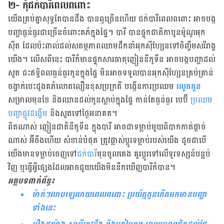
២- កុំ​ជក់​បារី​ពេល​ពពោះ
យើង​គ្រប់​គ្នា​សុទ្ធ​តែ​បាន​ដឹង បាន​ឮ​ច្រើន​ហើយ ជក់​បារី​ពេល​ពពោះ អាច​បង្ក​
បញ្ហា​ធ្ងន់​ធ្ងរ​ជា​ច្រើន​ចំពោះ​គភ៌​ក្នុង​ផ្ទៃ។ បារី បាន​ផ្ទុក​ជាតិ​កាបូន​ម៉ូណូអុក
ស៊ីត ដែល​ប៉ះពាល់​ដល់​សតម្ថភាព​ឈាម​ដឹក​នាំ​អុកស៊ីហ្សែន​ទៅ​ចិញ្ចឹម​សរីរាង្គ​
យើង។ លើស​ពី​នេះ បារីក៏​មាន​ផ្ទុក​សារធាតុ​ញៀន​នីកូទីន អាច​បង្ក​បញ្ហា​ដល់​
សួត ជះឥទ្ធិពល​ធ្ងន់ធ្ងរ​កូន​ក្នុង​ផ្ទៃ មិន​អាច​ទទួល​បាន​អុក​ស៊ីហ្សែន​គ្រប់​គ្រាន់
ចង្វាក់​បេះដូង​គភ៌​លោត​លឿន​ខុស​ប្រក្រតី បង្កើន​ការ​ប្រឈម
​រលូត​កូន
សម្រាល​មុន​ខែ និង​ឈាន​ដល់​កូន​ស្លាប់​ក្នុង​ផ្ទៃ កាន់​តែ​ធ្ងន់ធ្ងរ បេប៊ី
ប្រឈម​
បញ្ហា​ផ្លូវ​ដង្ហើម
និង​សួត​ទៅ​ថ្ងៃ​អនាគត។
ពិត​ណាស់ ញៀន​ជាតិ​នីកូទីន ក្នុង​បារី អាច​ជា​ទម្លាប់​មួយ​ពិបាក​កាត់​ផ្តាច់​
ណាស់ អ៊ីចឹង​ហើយ សំខាន់​បំផុត ត្រូវ​ផ្លាស់​ប្តូរ​ទម្លាប់​របស់​យើង ដូច​ជា​បើ​
យើង​មាន​ទម្លាប់​ចេញ​ទៅ​
ជក់​បារី
​មុន​ចូល​គេង គួរ​ប្តូរ​ទៅ​លើ​ទូរទស្សន៍​បន្លប់​
វិញ ឬ​ធ្វើ​អ្វី​ផ្សេង​ដែល​អាច​ជួយ​យើង​មិន​នឹក​ឃើញ​បារី​ក៏​បាន។
អត្ថបទ​ពាក់​ព័ន្ធ៖
ម៉ាក់ៗលាបឡេលាយពេលពពោះ ប្រយ័ត្នកូនកើតមកមានបញ្ហា
ទាំងនេះ