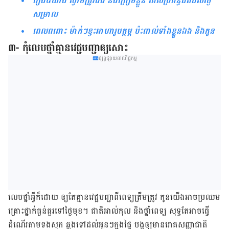
រឿង៥យ៉ាង ស្វាមីត្រូវដឹង និងត្រៀមខ្លួន ពេលប្រពន្ធជិតដល់ថ្ងៃ
សម្រាល
ពេលពពោះ ម៉ាក់ៗខ្វះអាហារូបត្ថម្ភ ប៉ះពាល់ទាំងខ្លួនឯង និងកូន
៣- កុំ​លេប​ថ្នាំ​គ្មាន​វេជ្ជបញ្ជា​​ឲ្យ​សោះ
ផ្សព្វផ្សាយពាណិជ្ជកម្ម
លេប​ថ្នាំ​អ្វី​ក៏​ដោយ ឲ្យ​តែ​គ្មាន​វេជ្ជ​បញ្ជា​ពី​ពេទ្យ​ត្រឹម​ត្រូវ កូន​យើង​អាច​ប្រឈម​
គ្រោះ​ថ្នាក់​ធ្ងន់​ធ្ងរ​ទៅ​ថ្ងៃ​មុខ។ ជាតិ​អាល់កុល និង​ថ្នាំ​ពេទ្យ សុទ្ធ​តែ​អាច​ធ្វើ​
ដំណើរ​តាម​ទង​សុក ឆ្លង​ទៅ​ដល់​អូនៗ​ក្នុង​ផ្ទៃ បង្ក​ឲ្យ​មាន​រោគ​សញ្ញា​ជាតិ​