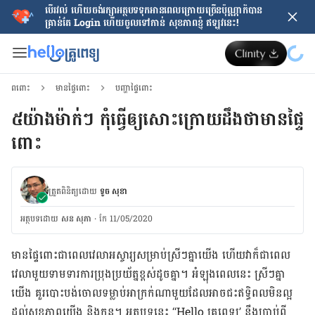
បើរវល់ ហើយចង់​រក្សាអត្ថបទទុកអានពេលក្រោយ​ច្រើនប៉ុណ្ណាក៏បាន
គ្រាន់តែ​ Login ហើយចូលទៅកាន់ សុខភាពខ្ញុំ ឥឡូវនេះ!
ពពោះ
មានផ្ទៃពោះ
បញ្ហាផ្ទៃពោះ
៥​យ៉ាងម៉ាក់ៗ កុំ​ធ្វើ​ឲ្យ​សោះ​ក្រោយ​ដឹង​ថា​មាន​ផ្ទៃ​
ពោះ
ត្រួតពិនិត្យដោយ
ទូច សុខា
អត្ថបទ​ដោយ
សន សុភា
·
កែ 11/05/2020
មាន​ផ្ទៃ​ពោះ​ជា​ពេល​វេលា​អស្ចារ្យ​សម្រាប់​ស្រីៗ​គ្នា​យើង ហើយ​វាក៏​ជា​ពេល​
វេលា​មួយ​ទាម​ទារ​ការ​ប្រុង​ប្រយ័ត្ន​ខ្ពស់​ដូច​គ្នា។ អំឡុង​ពេល​នេះ ស្រីៗ​គ្នា​
យើង គួរ​បោះ​បង់​ចោល​ទម្លាប់​អាក្រក់​ណា​មួយ​ដែល​អាច​ជះឥទ្ធិពល​មិន​ល្អ​
ដល់​សុខភាព​យើង និង​កូន។ អត្ថបទ​នេះ “Hello គ្រូពេទ្យ’ នឹង​ប្រាប់​ពី​