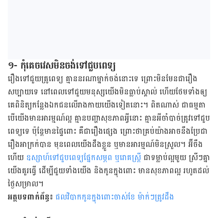
១- កុំ​គេច​វេស​មិន​ចង់​ទៅ​ជួប​ពេទ្យ
រឿង​ទៅ​ជួយ​គ្រូពេទ្យ គ្មាន​នរណា​ម្នាក់​ចង់​នោះ​ទេ ព្រោះ​មិន​មែន​ជា​រឿង​
សប្បាយ​ទេ នៅ​ពេល​ទៅ​ជួយ​មនុស្ស​យើង​មិន​ធ្លាប់​ស្គាល់ ហើយ​ថែម​ទាំង​ឲ្យ​
គេ​ពិនិត្យ​កន្លែង​ឯកជន​លើ​រាង​កាយ​យើង​ទៀត​នោះ។ ពិត​ណាស់ ជា​ធម្មតា​
បើ​យើង​មាន​អារម្មណ៍​ល្អ គ្មាន​បញ្ហា​សុខភាព​អ្វី​នោះ គ្មាន​អី​ចាំ​បាច់​ត្រូវ​ទៅ​ជួប​
ពេទ្យ​ទេ ប៉ុន្តែ​មាន​ផ្ទៃ​ពោះ គឺ​ជា​រឿង​ផ្សេង ព្រោះ​ថា​គ្រប់​យ៉ាង​អាច​នឹង​ប្រែ​ជា​
រឿង​អាក្រក់​បាន មុន​ពេល​យើង​ដឹង​ខ្លួន ឬ​មាន​អារម្មណ៍​មិន​ស្រួល។ អ៊ីចឹង​
ហើយ
ឧស្សាហ៍​ទៅ​ជួប​ពេទ្យ​ផ្នែក​សម្ភព ឬ​រោគ​ស្ត្រី
ជា​ទម្លាប់​ល្អ​មួយ ស្រីៗ​គ្នា​
យើង​គួរ​ធ្វើ ដើម្បី​ជួយ​ទាំង​យើង និង​កូន​ក្នុង​ពោះ មាន​សុខភាព​ល្អ ​រហូត​ដល់​
ថ្ងៃ​សម្រាល។
អត្ថបទពាក់ព័ន្ធ៖
ផលវិបាកកូនក្នុងពោះចាស់ខែ ម៉ាក់ៗត្រូវដឹង