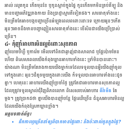
អាល់ រលូត​កូន កើត​មុន​ខែ ឬ​កូនស្លាប់​ក្នុង​ផ្ទៃ កូន​កើត​មក​មិន​គ្រប់​គីឡូ និង​
មាន​បញ្ហា​អភិវឌ្ឍ​រាង​កាយ និង​ប្រាជ្ញា​ស្មារតី​ទៀត​ផង។ សារធាតុ​ទាំង​នេះ
មិន​ត្រឹម​តែ​អាច​បង្ក​បញ្ហា​ច្រើន​អំឡុង​ពេល​ពពោះ​នោះ​ទេ ក្រោយ​អូនៗ​កើត
អូនៗ​អាច​នឹង​មាន​បញ្ហា​ញៀន​សារធាតុ​ទាំង​នេះ បើ​សិន​ជា​យើង​ប្រើ​ប្រាស់​
ច្រើន។
៤- កុំ​ញ៉ាំ​អាហារ​មិន​ល្អ​ចំពោះ​សុខភាព
ញ៉ាំ​ហេមបឺហ្គឺ ឬ​ការ៉េម មើល​ទៅ​ពិត​ជា​ឆ្ងាញ់​ជាង​សាលាដ ឬ​ផ្លែ​ប៉ោម​មែន​
ហើយ ពិសេស​ពេល​យើង​កំពុង​ឃ្លាន​អាហារ​ទាំង​នេះ ទ្រាំ​មិន​បាន​នោះ។
យ៉ាង​ណា មិន​ត្រឹម​តែ​រាង​កាយ​យើង​ម្នាក់ទេ​ដែល​ទទួល​បាន​អ្វី​យើង​ញ៉ាំ​ចូល​
ទៅក្នុងពោះ​ អូនៗ​ដ៏​តូច​មួយ​ក្នុង​ពោះ​យើង ក៏​ទទួល​បាន​អាហារ​ទាំង​នេះ​ដូច​
គ្នា។ ហេតុនេះ អាហារ​យើង​ញ៉ាំ​ប្រចាំ​ថ្ងៃ ត្រូវ​តែ​ជា​អាហារ​មាន​សុខភាព​ល្អ
ដែល​ត្រូវ​ទទួល​ស្គាល់​ជុំ​វិញ​ពិភពលោក ពិសេស​របស់​អាហារ
ពីរ៉ាមីត
តែ​
ម្តង។ ត្រូវ​ប្រាកដ​ថា គ្នា​យើង​បាន​ញ៉ាំ​បន្លែ ផ្លែឈើ​ច្រើន ជំនួស​អាហារ​មិន​ល្អ​
ដែល​យើង​កំពុង​ស្រែក​ឃ្លាន​ខ្លាំង។
អត្ថបទ​ពាក់​ព័ន្ធ៖
ផឹក​កាហ្វេ​ច្រើននាំ​ឲ្យ​ពិបាក​មាន​ផ្ទៃ​ពោះ និង​ប៉ះពាល់​កូន​ក្នុង​ផ្ទៃ?