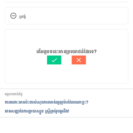
5 Unhealthy Habits Women Should Avoid When 
Pregnant
ប្រវត្តិ
កំណែ​ប្រែបច្ចុប្បន្ន
11/05/2020
អត្ថបទ​ដោយ 
សន សុភា
តើអត្ថបទនេះមានប្រយោជន៍ដែរទេ?
ត្រួតពិនិត្យដោយ
ទូច សុខា
បច្ចុប្បន្នភាពដោយ៖ 
Solika
អត្ថបទពាក់ព័ន្ធ
ការពពោះអាចប៉ះពាល់សុខភាពមាត់ធ្មេញម៉ាក់បែបណាខ្លះ?
រោគសញ្ញានៃការធ្លាយស្បូន ស្រ្តីគ្រប់រូបគួរដឹង!