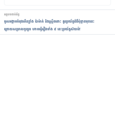
អត្ថបទពាក់ព័ន្ធ
មូសអង្កាមកំពុងកើនខ្លាំង ប៉ាម៉ាក់ និងស្ត្រីពពោះ គួរប្រយ័ត្នជំងឺប៉ុន្មានមុខនេះ
ក្រោយ​សម្រាលកូនរួច ហាមធ្វើរឿងទាំង ៥ នេះប្រយ័ត្នស៊យធំ!
កំពុងដំណើរការ...