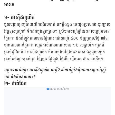
មាន៖
១- អាស៊ីដ​ហ្វូលិក
ជួយ​បង្ការ​កូន​ក្នុង​ពោះ​ពី​ការ​ឆែបមាត់ ពក​ឆ្អឹង​ខ្នង បេះដូង​ប្រហោង ខួរក្បាល​
វិវត្ត​ខុស​ប្រក្រតី ទឹក​ដក់​ក្នុង​ខួរ​ក្បាល។ ស្រីៗ​អាច​ញ៉ាំ​ថ្នាំ​នេះ​ពេល​ត្រៀម​មាន​
ផ្ទៃពោះ និង​អំឡុង​ពេល​មាន​ផ្ទៃពោះ ដោយ​ញ៉ាំ ៤០០ មីក្រូក្រាម/ថ្ងៃ ៣ខែ ​​
មុន​ពេល​មាន​ផ្ទៃ​ពោះ ​រហូត​ដល់​ពេល​ពពោះ​បាន ១២ សប្តាហ៍។ ក្រៅ​​ពី​
គ្រាប់ថ្នាំវីតាមីន អាស៊ីដ​​​ហ្វូ​លិក ក៏មាន​ក្នុង​បន្លែ​បៃតង​ចាស់ ស្ពៃពួយឡេង
គ្រាប់​សណ្តែក​គ្រប់​មុខ ផ្លែក្រូច ផ្លែល្ហុង ផ្លែប៊ើរ ថ្លើមគោ ស៊ុត ជាដើម។
អត្ថបទពាក់ព័ន្ធ៖ អាស៊ីដហ្វូលិក ជាអ្វី? សំខាន់ខ្លាំងប៉ុនណាសម្រាប់ស្ត្រី
មុន និងកំពុងពពោះ?
២- ជាតិដែក
ផ្សព្វផ្សាយពាណិជ្ជកម្ម