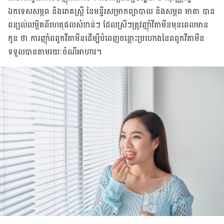
ឯកទេស​សម្ភព និង​រោគ​ស្ត្រី នៃ​មន្ទីរ​សម្រាក​ព្យាបាល និង​សម្ភព មាតា បាន​
ពន្យល់​លម្អិត​ពី​ហេតុផល​សំខាន់ៗ ដែល​ស្រីៗ​ត្រូវ​ញ៉ាំ​វីតាមីន​មុន​ពេល​មាន​
កូន ​ថា ការ​ញ៉ាំ​ពពួក​វីតាមីន​ដើម្បី​បំពេញ​ចន្លោះ​ប្រហោង​នៃ​ពពួក​វីតាមីន​
ទទួល​បាន​តាម​រយៈ​ចំណី​អាហារ។