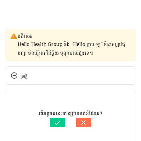
បដិសេធ
Hello Health Group និង “Hello គ្រូពេទ្យ” មិន​ចេញ​វេជ្ជ
បញ្ជា មិន​ធ្វើ​រោគវិនិច្ឆ័យ ឬ​ព្យាបាល​ជូន​ទេ៕
ប្រវត្តិ
កំណែ​ប្រែបច្ចុប្បន្ន
23/03/2020
អត្ថបទ​ដោយ 
ដេត ធន្នី
តើអត្ថបទនេះមានប្រយោជន៍ដែរទេ?
ត្រួតពិនិត្យដោយ 
វេជ្ជ. ចាន់ ស៊ីណេត
បច្ចុប្បន្នភាពដោយ៖ 
Ari