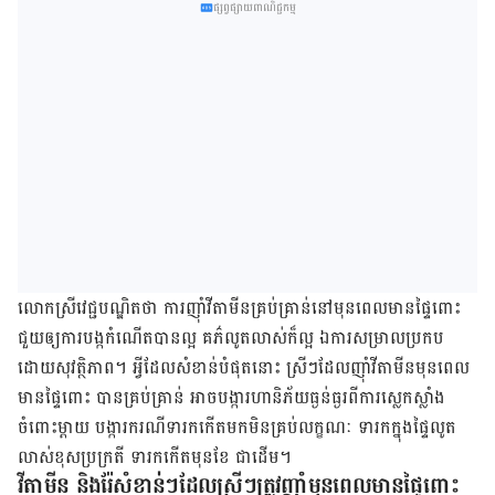
ផ្សព្វផ្សាយពាណិជ្ជកម្ម
លោកស្រី​វេជ្ជបណ្ឌិត​ថា ការ​ញ៉ាំ​វីតាមីន​គ្រប់​គ្រាន់​នៅ​មុន​ពេល​​មាន​ផ្ទៃពោះ​
ជួយ​ឲ្យ​ការ​បង្ក​កំណើត​បាន​ល្អ គភ៌​លូត​លាស់​ក៏​ល្អ ឯ​ការ​សម្រាល​ប្រកប​
ដោយ​សុវត្ថិភាព។ អ្វី​ដែល​សំខាន់​បំផុត​នោះ ស្រីៗ​ដែល​ញ៉ាំ​វីតាមីន​មុន​ពេល​
មាន​ផ្ទៃពោះ​ បាន​គ្រប់​គ្រាន់ អាច​បង្ការ​ហានិភ័យ​ធ្ងន់ធ្ងរ​ពី​ការ​ស្លេក​ស្លាំង​
ចំពោះ​ម្តាយ បង្ការ​ករណី​ទារក​កើត​មក​មិន​គ្រប់​លក្ខណៈ ទារក​ក្នុង​ផ្ទៃ​លូត​
លាស់​ខុស​ប្រក្រតី ទារក​កើត​មុន​ខែ​ ជា​ដើម។
វីតាមីន​ និង​រ៉ែ​សំខាន់ៗ​ដែល​ស្រីៗ​ត្រូវ​ញ៉ាំ​មុន​ពេល​មាន​ផ្ទៃពោះ​