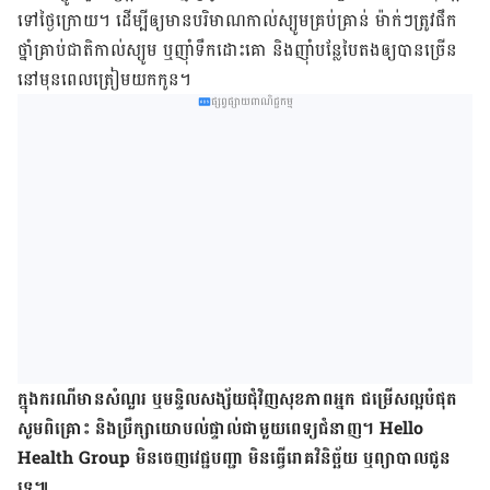
ទៅ​ថ្ងៃ​ក្រោយ។ ដើម្បី​ឲ្យ​មាន​បរិមាណ​កាល់ស្យូម​គ្រប់​គ្រាន់ ម៉ាក់ៗ​ត្រូវ​ផឹក​
ថ្នាំគ្រាប់​ជាតិ​កាល់​ស្យូម ឬ​ញ៉ាំ​ទឹក​ដោះ​គោ និងញ៉ាំ​បន្លែ​បៃតង​ឲ្យ​បាន​ច្រើន ​
នៅ​មុន​ពេល​ត្រៀម​យក​កូន។
ផ្សព្វផ្សាយពាណិជ្ជកម្ម
ក្នុង​ករណី​មាន​សំណួរ ឬ​មន្ទិលសង្ស័យ​ជុំវិញ​សុខភាព​អ្នក ជម្រើស​ល្អ​បំផុត
សូម​ពិគ្រោះ និង​ប្រឹក្សា​យោបល់​ផ្ទាល់​ជាមួយ​ពេទ្យ​ជំនាញ។ Hello
Health Group មិន​ចេញ​វេជ្ជបញ្ជា មិន​ធ្វើ​រោគវិនិច្ឆ័យ ឬ​ព្យាបាល​ជូន​
ទេ៕