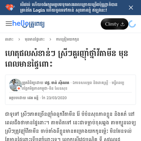
បើរវល់ ហើយចង់​រក្សាអត្ថបទទុកអានពេលក្រោយ​ច្រើនប៉ុណ្ណាក៏បាន
គ្រាន់តែ​ Login ហើយចូលទៅកាន់ សុខភាពខ្ញុំ ឥឡូវនេះ!
ពពោះ
មុនមានផ្ទៃពោះ
ការត្រៀមយកកូន
ហេតុផលសំខាន់ៗ ស្រីៗគួរញ៉ាំថ្នាំវីតាមីន មុន
ពេលមានផ្ទៃពោះ
ត្រួតពិនិត្យដោយ
វេជ្ជ. ចាន់ ស៊ីណេត
·
ឯកទេសសម្ភព និងរោគស្ត្រី
·
ម​ន្ទីរពេទ្យ
បង្អែកមិត្តភាពកម្ពុជា-ចិន សែនសុខ
អត្ថបទ​ដោយ
ដេត ធន្នី
·
កែ 23/03/2020
ជា​ទូទៅ ​ស្រីៗ​ភាគ​ច្រើន​ញ៉ាំ​ពពួក​វីតាមីន រ៉ែ បំប៉ន​សុខភាព​ខ្លួន និង​គភ៌ នៅ​
ពេល​​ដឹង​ថាមាន​ផ្ទៃពោះ។ តាម​ពិត​ទៅ​ នេះ​ជា​ទម្លាប់​ខុស​ឆ្គង តាម​ក្បួន​ពេទ្យ
ស្រីៗ​ត្រូវ​ញ៉ាំ​​វីតាមីន ចាប់​តាំង​ពី​ខ្លួន​មាន​គម្រោង​យក​កូន​ម្ល៉េះ មិន​មែន​ទល់​
តែ​មាន​ផ្ទៃពោះ​ទើប​ញ៉ាំ​នោះ​ទេ។ លោកស្រី​វេជ្ជបណ្ឌិត ទី សុវណ្ណរដ្ឋ