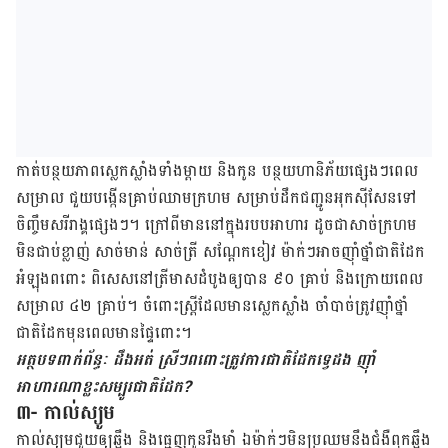
កាត់​បន្ថយ​ភាព​ស្លេក​ស្លាំង​ទាំង​ម្តាយ និង​កូន បន្ថយ​ហានិភ័យ​ផ្សេងៗ​ពេល​
សម្រាល ជួយ​បង្កើន​គ្រាប់​ឈាម​ក្រហម សម្រាប់​ដឹក​ជញ្ជូន​អុកស៊ីសែន​ទៅ​
ចិញ្ចឹម​សរីរាង្គ​ផ្សេងៗ។ ក្រៅ​ពី​មាន​នៅ​ក្នុង​របប​អាហារ ដូចជា​សាច់​ក្រហម​
មិន​ជាប់​ខ្លាញ់ សាច់​មាន់ សាច់ត្រី សណ្តែក​ខៀវ ម៉ាក់ៗ​អាច​ញ៉ាំ​ថ្នាំ​ជាតិ​ដែក​
អំឡុង​ពពោះ ពិសេស​នៅ​ត្រីមាស​ដំបូង​ឲ្យ​បាន ៩០ គ្រាប់ និង​ក្រោយ​ពេល​
សម្រាល ៤២ គ្រាប់។ ចំពោះ​ស្ត្រី​ដែល​មាន​ស្លេក​ស្លាំង ចាំបាច់​ត្រូវ​ញ៉ាំ​ថ្នាំ​
ជាតិ​ដែក​មុន​ពេល​មាន​ផ្ទៃ​ពោះ។
អត្ថបទពាក់ព័ន្ធៈ ដឹងអត់ ស្រីៗពពោះត្រូវការជាតិដែកទ្វេដង ញ៉ាំ
អាហារណាខ្លះសម្បូរជាតិដែក?
៣- កាល់ស្យូម
កាល់ស្យូម​ជួយ​ឲ្យ​ឆ្អឹង និង​ធ្មេញ​កូន​រឹងមាំ ឯ​ម៉ាក់ៗ​មិន​ប្រឈម​នឹង​ជំងឺ​ពុក​ឆ្អឹង​