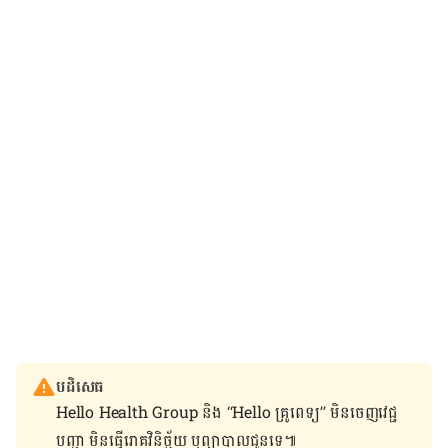
បដិសេធ
Hello Health Group និង “Hello គ្រូពេទ្យ” មិន​ចេញ​វេជ្ជ
បញ្ជា មិន​ធ្វើ​រោគវិនិច្ឆ័យ ឬ​ព្យាបាល​ជូន​ទេ៕