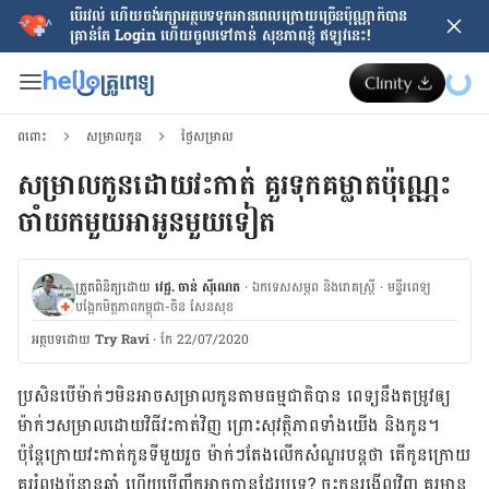
បើរវល់ ហើយចង់​រក្សាអត្ថបទទុកអានពេលក្រោយ​ច្រើនប៉ុណ្ណាក៏បាន
គ្រាន់តែ​ Login ហើយចូលទៅកាន់ សុខភាពខ្ញុំ ឥឡូវនេះ!
ពពោះ
សម្រាលកូន
ថ្ងៃសម្រាល
សម្រាលកូនដោយវះកាត់ គួរទុកគម្លាតប៉ុណ្ណេះ
ចាំយកមួយអាអូនមួយទៀត
ត្រួតពិនិត្យដោយ
វេជ្ជ. ចាន់ ស៊ីណេត
·
ឯកទេសសម្ភព និងរោគស្ត្រី
·
ម​ន្ទីរពេទ្យ
បង្អែកមិត្តភាពកម្ពុជា-ចិន សែនសុខ
អត្ថបទ​ដោយ
Try Ravi
·
កែ 22/07/2020
ប្រសិនបើម៉ាក់ៗមិនអាចសម្រាលកូនតាមធម្មជាតិបាន ពេទ្យនឹងតម្រូវឲ្យ
ម៉ាក់ៗសម្រាលដោយវិធីវះកាត់វិញ ព្រោះសុវត្ថិភាពទាំងយើង និងកូន។
ប៉ុន្តែក្រោយវះកាត់កូនទីមួយរួច ម៉ាក់ៗតែងលើកសំណួរបន្តថា តើកូនក្រោយ
គួររំលងប៉ុន្មានឆ្នាំ ហើយបើញឹកអាចបានដែរឬទេ? ចុះកូនរង្វើលវិញ គួរមាន