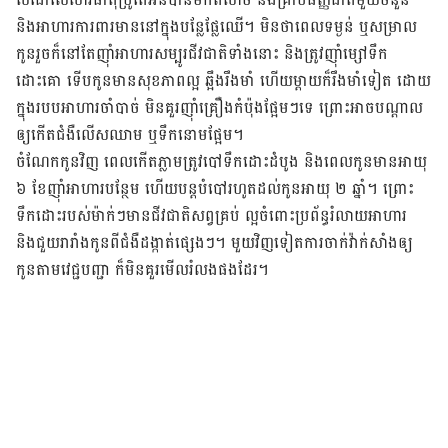
និងអាហារការពារមាននៅក្នុងបន្លែផ្លែឈើ។ មិនថាពេលទម្ងន់ ឬសម្រាល
កូនរួចក៏នៅតែញ៉ាំអាហារសម្បូរជីវជាតិទាំងនោះ និងត្រូវញ៉ាំម្សៅទឹក
ដោះគោ ទើបកូនមានសុខភាពល្អ ឆ្អឹងរឹងមាំ ហើយម្ដាយក៏រឹងមាំទៀត ដោយ
ក្នុងរបបអាហារចាំបាច់ មិនគួរញ៉ាំគ្រឿងកំប៉ុងផ្អែមៗទេ ព្រោះអាចបណ្ដាល
ឲ្យកើតជំងឺលើសឈាម ឬទឹកនោមផ្អែម។
ចំណែកកូនវិញ ពេលកើតភ្លាមត្រូវបៅទឹកដោះដំបូង និងពេលកូនមានអាយុ
៦ ខែញ៉ាំអាហារបន្ថែម ហើយបន្តបំបៅរហូតដល់កូនអាយុ ២ ឆ្នាំ។ ព្រោះ
ទឹកដោះរបស់ម៉ាក់ៗមានជីវជាតិសព្វគ្រប់ ល្អចំពោះប្រព័ន្ធរំលាយអាហារ
និងជួយរារាំងកូនពីជំងឺដង្កាត់ផ្សេងៗ។ មួយវិញទៀតការចាក់វ៉ាក់សាំងឲ្យ
កូនតាមវេជ្ជបញ្ជា ក៏មិនគួរមើលរំលងផងដែរ។