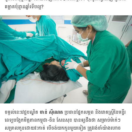
គម្លាតប៉ុន្មានឆ្នាំទើបល្អ?
ចម្ងល់នេះវេជ្ជបណ្ឌិត
ចាន់ ស៊ីណេត
ប្រធានផ្នែកសម្ភព និងរោគស្ត្រីនៃមន្ទីរ
ពេទ្យបង្អែកមិត្តភាពកម្ពុជា-ចិន សែនសុខ បានឲ្យដឹងថា សម្រាប់ម៉ាក់ៗ
សម្រាលកូនដោយវះកាត់ បើចង់យកកូនមួយទៀត ត្រូវរង់ចាំយ៉ាងហោច