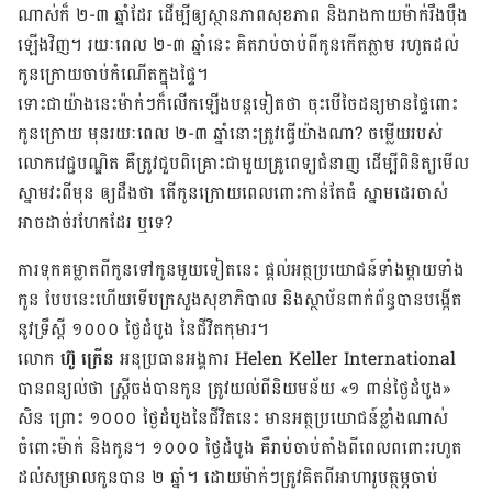
ណាស់ក៏ ២-៣ ឆ្នាំដែរ ដើម្បីឲ្យស្ថានភាពសុខភាព និងរាងកាយម៉ាក់រឹងប៉ឹង
ឡើងវិញ។ រយៈពេល ២-៣ ឆ្នាំនេះ គិតរាប់ចាប់ពីកូនកើតភ្លាម រហូតដល់
កូនក្រោយចាប់កំណើតក្នុងផ្ទៃ។
ទោះជាយ៉ាងនេះម៉ាក់ៗក៏លើកឡើងបន្តទៀតថា ចុះបើចៃដន្យមានផ្ទៃពោះ
កូនក្រោយ មុនរយៈពេល ២-៣ ឆ្នាំនោះត្រូវធ្វើយ៉ាងណា? ចម្លើយរបស់
លោកវេជ្ជបណ្ឌិត គឺត្រូវជួបពិគ្រោះជាមួយគ្រូពេទ្យជំនាញ ដើម្បីពិនិត្យមើល
ស្នាមវះពីមុន ឲ្យដឹងថា តើកូនក្រោយពេលពោះកាន់តែធំ ស្នាមដេរចាស់
អាចដាច់រហែកដែរ ឬទេ?
ការទុកគម្លាតពីកូនទៅកូនមួយទៀតនេះ ផ្តល់អត្ថប្រយោជន៍ទាំងម្តាយទាំង
កូន បែបនេះហើយទើបក្រសួងសុខាភិបាល និងស្ថាប័នពាក់ព័ន្ធបានបង្កើត
នូវទ្រឹស្តី ១០០០ ថ្ងៃដំបូង នៃជីវិតកុមារ។
លោក
ហ៊ូ ក្រើន
អនុប្រធានអង្គការ Helen Keller International
បានពន្យល់ថា ស្ត្រីចង់បានកូន ត្រូវយល់ពីនិយមន័យ «១ ពាន់ថ្ងៃដំបូង»
សិន ព្រោះ ១០០០ ថ្ងៃដំបូងនៃជីវិតនេះ មានអត្ថប្រយោជន៍ខ្លាំងណាស់
ចំពោះម៉ាក់ និងកូន។ ១០០០ ថ្ងៃដំបូង គឺរាប់ចាប់តាំងពីពេលពពោះរហូត
ដល់សម្រាលកូនបាន ២ ឆ្នាំ។ ដោយម៉ាក់ៗត្រូវគិតពីអាហារូបត្ថម្ភចាប់