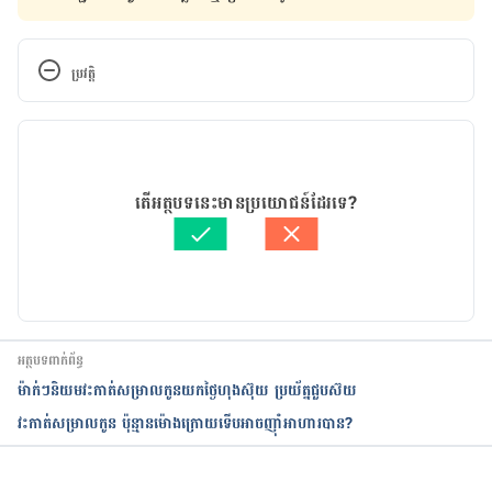
ប្រវត្តិ
កំណែ​ប្រែបច្ចុប្បន្ន
22/07/2020
អត្ថបទ​ដោយ 
Try Ravi
តើអត្ថបទនេះមានប្រយោជន៍ដែរទេ?
ត្រួតពិនិត្យដោយ 
វេជ្ជ. ចាន់ ស៊ីណេត
បច្ចុប្បន្នភាពដោយ៖ 
Try Ravi
អត្ថបទពាក់ព័ន្ធ
ម៉ាក់ៗ​និយម​វះកាត់សម្រាលកូនយកថ្ងៃហុងស៊ុយ ប្រយ័ត្ន​ជួបស៊យ
វះកាត់សម្រាលកូន ប៉ុន្មានម៉ោងក្រោយទើបអាចញ៉ាំអាហារបាន?