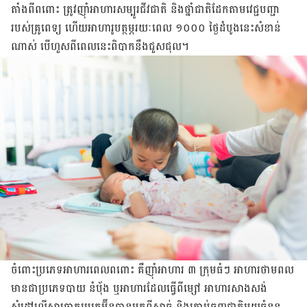
តាំងពីពពោះ ត្រូវញ៉ាំអាហារសម្បូរជីវជាតិ និងថ្នាំជាតិដែកតាមវេជ្ជបញ្ជា
របស់គ្រូពេទ្យ ហើយអាហារូបត្ថម្ភរយៈពេល ១០០០ ថ្ងៃដំបូងនេះសំខាន់
ណាស់ បើហួសពីពេលនេះពិបាកនឹងជួសជុល។
ចំពោះប្រភេទអាហារពេលពពោះ គឺញ៉ាំអាហារ ៣ ក្រុមធំៗ អាហារថាមពល
មានជាប្រភេទបាយ នំប៉័ង ឬអាហារដែលធ្វើពីម្សៅ អាហារសាងសង់
សំដៅលើសារធាតុប្រូតេអ៊ីនបានមកពីសាច់ និងគ្រាប់ធញ្ញជាតិមួយចំនួន