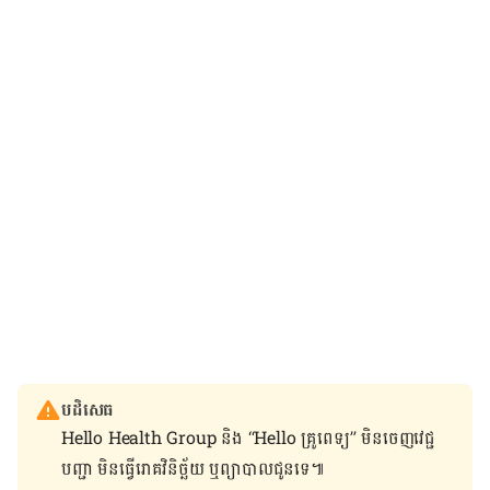
បដិសេធ
Hello Health Group និង “Hello គ្រូពេទ្យ” មិន​ចេញ​វេជ្ជ
បញ្ជា មិន​ធ្វើ​រោគវិនិច្ឆ័យ ឬ​ព្យាបាល​ជូន​ទេ៕