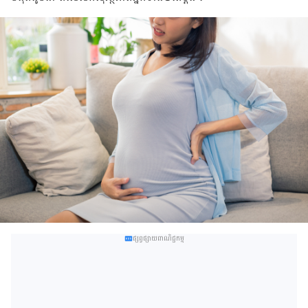
ផ្សព្វផ្សាយពាណិជ្ជកម្ម