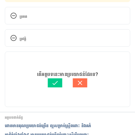
ប្រភព
Prolonged Labor. 
http://www.webmd.com/baby/guide/prolonged-
ប្រវត្តិ
labor-causes-treatments
. Accessed April 13, 2017.
កំណែ​ប្រែបច្ចុប្បន្ន
Prolonged Labor: Failure To Progress. 
http://americanpregnancy.org/labor-and-
10/01/2022
birth/prolonged-labor-failure-progress/
. Accessed 
អត្ថបទ​ដោយ 
CHHOEUNG Sothearoth
តើអត្ថបទនេះមានប្រយោជន៍ដែរទេ?
April 13, 2017.
ត្រួតពិនិត្យដោយ 
វេជ្ជ. ចាន់ ស៊ីណេត
បច្ចុប្បន្នភាពដោយ៖ 
ជីព ចិត្ត
Failure To Progress – 6 Things That Prolong 
Labour. 
https://www.bellybelly.com.au/birth/failure-to-
progress/
. Accessed April 13, 2017.
អត្ថបទពាក់ព័ន្ធ
ពោត​មាន​គុណ​ប្រយោជន៍​ច្រើន​ ល្អ​សម្រាប់​ស្ត្រី​ពពោះ​ និង​គភ៌​​​​​​​​​​​​​​​​​
អាថ៌កំបាំង​ទាំង​៥ ​មាន​ប្រយោជន៍​ច្រើន​ចំពោះ​​ស្ត្រី​ទើប​ពពោះ​ ​​​​​​​​​​​​​​​​​​​​​​​​​​​​​