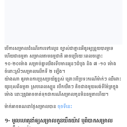
បើ​ការ​សម្រាល​ដំណើរ​ការ​ទៅ​រលូន ច្បាស់​ជា​គ្មាន​អី​គួរ​ឲ្យ​ព្រួយ​បារម្ភ​ទេ
ហើយ​ជាធម្មតា សម្រាល​តាម​ធម្មជាតិ អាច​ប្រើ​រយៈពេល​ចន្លោះ
១០-២០ម៉ោង សម្រាប់គ្នា​យើង​ទើប​មាន​អូនៗ​ដំបូង និង ៧ -១០ ម៉ោង
ចំពោះ​ស្រីៗ​សម្រាល​លើក​ទី ២ ឡើង។
យ៉ាង​ណា គួរ​មាន​ការ​ប្រុស​ប្រយ័ត្ន​ខ្ពស់ ព្រោះ​បើ​ប្រទះ​ករណី​ម៉ាក់ៗ ឈឺ​ពោះ​
យូរ​ខុស​ពី​ធម្មតា ស្រប​ពេល​ស្បូន បើក​យឺត​ៗ តិច​ជាង​មួយ​សង់ទីម៉ែត្រ​ក្នុង​
ម៉ោង នោះ​ត្រូវ​អាច​ចាត់​ទុក​ជា​ករណី​សម្រាល​កូន​មិន​ធម្មតា​ហើយ។
ម៉ាក់អាចគណនា​ថ្ងៃសម្រាលបាន
ចុចទីនេះ
១- មូលហេតុ​នាំ​ឲ្យ​សម្រាល​កូន​យឺតយ៉ាវ ឬ​ពិបាក​សម្រាល