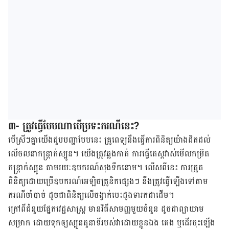
៣- ត្រូវធ្វើ​បែប​ណា​បើ​ប្រទះ​ករណីនេះ?
បើ​ស្រីៗ​គ្នា​យើង​ជួប​បញ្ហា​បែប​នេះ គ្រូពេទ្យ​នឹង​ធ្វើការ​ពិនិត្យ​យ៉ាង​ដិតដល់
លើ​ចលនា​កន្ត្រាក់ស្បូន។ យើង​ត្រូវ​ឆ្លង​កាត់ ការ​ធ្វើ​តេស្ត​វាស់​មើល​កម្រិត​
កន្ត្រាក់​ស្បូន តាម​រយៈ​ឧបករណ៍​សុង​ទឹក​នោម។ លើស​ពី​នេះ ការ​ត្រួត​
ពិនិត្យ​ដោយ​ប្រើ​ឧបករណ៍​អេឡិចត្រូនិក​ផ្សេងៗ នឹង​ត្រូវ​ធ្វើឡើង​ទៅ​តាម​
ករណីចាំ​បាច់ ដូច​ជា​ពិនិត្យ​លើ​ចង្វាក់​បេះដូង​ទារក​ជាដើម។
ក្រៅ​ពី​ជំនួយ​ផ្នែក​វេជ្ជសាស្ត្រ មាន​វិធី​សាមញ្ញ​មួយ​ចំនួន​ ដូច​ជា​ព្យាយាម​
សម្រាក ដោយ​ទុក​ឲ្យ​ស្បូន​តួនាទី​របស់​វា​ដោយ​ខ្លួន​ឯង គេង ឬ​ដើរ​ចុះ​ឡើង