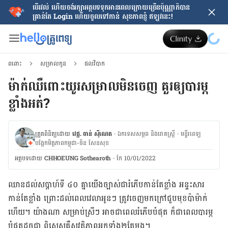
បើរវល់ ហើយចង់​រក្សាអត្ថបទទុកអានពេលក្រោយ​ច្រើនប៉ុណ្ណាក៏បាន
គ្រាន់តែ​ Login ហើយចូលទៅកាន់ សុខភាពខ្ញុំ ឥឡូវនេះ!
ពពោះ
សម្រាលកូន
ផលវិបាក
ម៉ាក់ឈឺពោះយូរសម្រាល​មិនចេញ គួរ​ឲ្យ​បារម្ភ​
ខ្លាំង​អត់?
ត្រួតពិនិត្យដោយ
វេជ្ជ. ចាន់ ស៊ីណេត
·
ឯកទេសសម្ភព និងរោគស្ត្រី
·
ម​ន្ទីរពេទ្យ
បង្អែកមិត្តភាពកម្ពុជា-ចិន សែនសុខ
អត្ថបទ​ដោយ
CHHOEUNG Sothearoth
·
កែ 10/01/2022
ឈាន​ដល់​សប្ដាហ៍​ទី ៤០ គ្នា​យើង​ច្បាស់​ជា​រំភើប​កាន់​តែ​ខ្លាំង អន្ទះ​សារ​
កាន់តែ​ខ្លាំង ព្រោះ​ដល់​ពេលវេលា​អូនៗ ត្រូវ​ចេញ​មក​ក្រៅ​ជួប​មុខ​ប៉ា​ម៉ាក់​
ហើយ។ យ៉ាង​ណា សម្រាប់​ស្រីៗ អាច​ជា​ពេល​រំភើប​បំផុត ក៏​ជា​ពេល​បារម្ភ​
បំផុត​ដូច​ជា ពិសេស​គឺ​សុវត្ថិភាពអ្នកទាំង២តែម្តង។