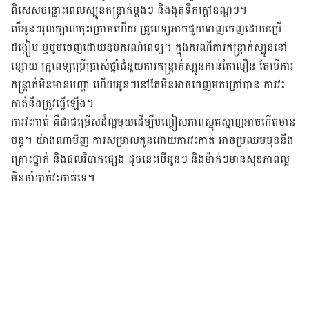
ពិសេស​ចន្លោះ​ពេល​ស្បូន​កន្ត្រាក់​ម្ដងៗ និង​ងូត​ទឹក​ក្ដៅ​ឧណ្ហៗ។
បើ​អូនៗ​រុល​ក្បាល​ចុះ​ក្រោម​ហើយ គ្រូពេទ្យ​អាច​ជួយ​ទាញ​ចេញ​ដោយ​ប្រើ​
ដង្កៀប ឬ​បូម​ចេញ​ដោយ​ឧបករណ៍​ពេទ្យ។ ក្នុង​ករណី​ការ​កន្ត្រាក់​ស្បូន​នៅ​
ខ្សោយ គ្រូពេទ្យ​​ប្រើប្រាស់​ថ្នាំជំនួយ​ការ​កន្ត្រាក់​ស្បូន​កាន់​តែ​លឿន តែ​បើ​ការ​
កន្ត្រាក់​មិន​មាន​បញ្ហា ហើយ​អូនៗ​នៅ​តែ​មិន​អាច​ចេញ​មក​ក្រៅ​បាន ការ​វះ
កាត់​នឹង​ត្រូវ​ធ្វើ​ឡើង។
ការ​វះកាត់ គឺ​ជា​ជម្រើស​ដ៏​ល្អ​មួយ​ដើម្បី​បញ្ចៀស​ភាព​ស្មុគ​ស្មាញ​អាច​កើត​មាន​
បន្ត។ យ៉ាង​ណា​មិញ ការ​សម្រាល​កូន​ដោយ​ការ​វះកាត់ អាច​ប្រឈម​មុខ​នឹង​
គ្រោះថ្នាក់ និង​ផល​វិបាក​ផ្សេង ដូចនេះ​បើ​អូនៗ និង​ម៉ាក់ៗ​មាន​សុខភាព​ល្អ
មិន​ចាំ​បាច់​វះ​កាត់​ទេ។