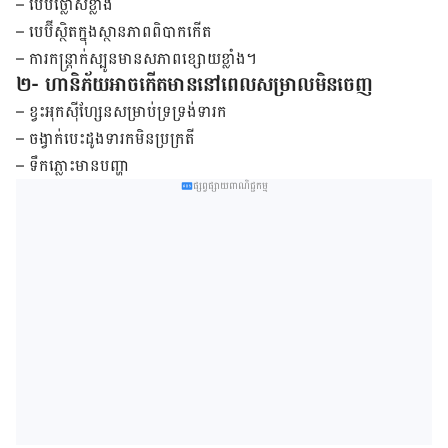
– បេប៊ី​ថ្លោស​ខ្លាំង
– បេប៊ី​ស្ថិត​ក្នុង​ស្ថានភាព​ពិបាក​កើត
– ការ​កន្ត្រាក់ស្បូន​មាន​សភាព​ខ្សោយ​ខ្លាំង។
២- ហានិភ័យ​អាច​កើត​មាន​នៅ​ពេល​សម្រាល​មិន​ចេញ
– ខ្វះ​អុកស៊ីហ្សែន​សម្រាប់​ទ្រទ្រង់​ទារក
– ចង្វាក់​បេះដូង​ទារក​មិន​ប្រក្រតី
– ទឹក​ភ្លោះ​មាន​បញ្ហា
ផ្សព្វផ្សាយពាណិជ្ជកម្ម