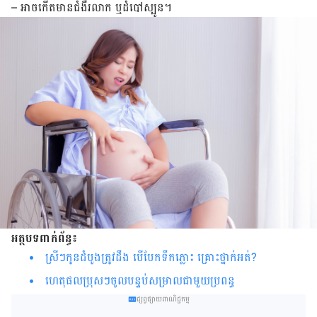
– អាច​កើត​មាន​ជំងឺ​រលាក ឬ​ដំបៅ​ស្បូន។
អត្ថបទ​ពាក់​ព័ន្ធ៖
ស្រីៗកូនដំបូងត្រូវដឹង បើបែក​ទឹកភ្លោះ ​គ្រោះ​ថ្នាក់​អត់?
ហេតុ​ផល​ប្រុសៗ​​ចូល​បន្ទប់​សម្រាល​ជា​មួយ​​ប្រពន្ធ
ផ្សព្វផ្សាយពាណិជ្ជកម្ម