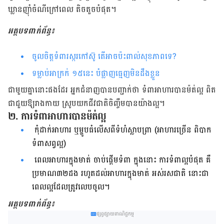
ឃ្លាន​​​ញ៉ាំ​ចំណី​ក្រៅ​ពេល​ តិច​តួច​បំផុត។
អត្ថបទពាក់ព័ន្ធ៖
ចូលចិត្តទំពារស្ករកៅស៊ូ តើអាចប៉ះពាល់សុខភាពទេ?
ទម្លាប់អាក្រក់ ១៥នេះ ​​បំផ្លាញធ្មេញ​​មិន​ដឹង​ខ្លួន
ជា​មួយ​គ្នា​នោះ​ផង​ដែរ អ្នក​ជំនាញ​បាន​បញ្ជាក់​ថា ទំពា​អាហារ​បាន​ម៉ត់​ល្អ ពិត​
ជា​ជួយ​ឱ្យ​រាង​កាយ ស្រូប​យក​ជីវជាតិ​​ចិញ្ចឹម​បាន​យ៉ាង​ល្អ។
២. ការ​ទំពា​អាហារ​បាន​ម៉ត់​ល្អ​
កុំ​​ដាក់​អាហារ​ ឬ​ម្ហូប​ធំ​​លើស​ពី​ទំហំ​ស្លាប​ព្រា (អាហារ​ច្រើន​ ពិបាក​
ទំពា​សព្វ​ល្អ)
ពេល​អាហារ​ក្នុង​មាត់ ចាប់​ផ្តើម​ទំពា ក្នុង​នោះ​​ ការ​ទំពា​ល្អ​បំផុត​ គឺ​
ប្រមាណ​៣២​ដង រហូត​ដល់​អាហារ​ក្នុង​មាត់​ អស់​រសជាតិ​ នោះ​ជា​​
ពេល​ល្អ​ដែល​ត្រូវ​លេប​ចូល។
អត្ថបទពាក់ព័ន្ធ៖
ផ្សព្វផ្សាយពាណិជ្ជកម្ម