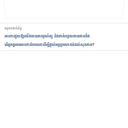
អត្ថបទពាក់ព័ន្ធ
អាហារជួយឱ្យយើងមានអារម្មណ៍ល្អ​ និងកាត់បន្ថយភាពតានតឹង
តើអ្នកគួរតមអាហារបែបណាដើម្បីផ្តល់អត្ថប្រយោជន៍ដល់សុខភាព?
កំពុងដំណើរការ...