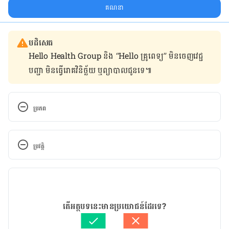
គណនា
បដិសេធ
Hello Health Group និង “Hello គ្រូពេទ្យ” មិន​ចេញ​វេជ្ជ
បញ្ជា មិន​ធ្វើ​រោគវិនិច្ឆ័យ ឬ​ព្យាបាល​ជូន​ទេ៕
ប្រភព
https://www.healthline.com/health/how-many-
times-should-you-chew-your-food#howto
ប្រវត្តិ
កំណែ​ប្រែបច្ចុប្បន្ន
11/05/2020
អត្ថបទ​ដោយ 
មាន រតនា
តើអត្ថបទនេះមានប្រយោជន៍ដែរទេ?
ត្រួតពិនិត្យដោយ
ទូច សុខា
បច្ចុប្បន្នភាពដោយ៖ 
Solika