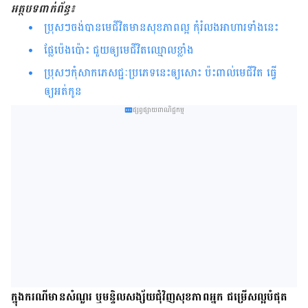
អត្ថបទពាក់ព័ន្ធ៖
ប្រុសៗចង់បានមេជីវិតមាន​សុខភាព​ល្អ កុំ​រំលង​អាហារទាំងនេះ
ផ្លែប៉េងប៉ោះ ជួយឲ្យមេជីវិតឈ្មោលខ្លាំង
ប្រុសៗកុំសាកភេសជ្ជៈប្រភេទនេះឲ្យសោះ ប៉ះពាល់មេជីវិត ធ្វើ
ឲ្យអត់កូន
ផ្សព្វផ្សាយពាណិជ្ជកម្ម
ក្នុង​ករណី​មាន​សំណួរ ឬ​មន្ទិលសង្ស័យ​ជុំវិញ​សុខភាព​អ្នក ជម្រើស​ល្អ​បំផុត