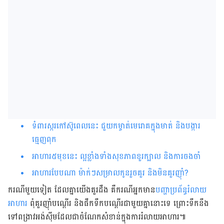
ទំពារស្ករកៅស៊ូពេលនេះ ជួយកម្ចាត់មេរោគក្នុងមាត់ និងបង្ការ
ធ្មេញពុក
អាហារ៥មុខ​នេះ ល្អ​ខ្លាំង​ទាំង​សុខភាព​ខួរ​ក្បាល និង​ការ​ចងចាំ
អាហារបែបណា ម៉ាក់ៗសម្រាលកូនរួចគួរ និងមិនគួរញ៉ាំ?
ករណី​មួយ​ទៀត​ ដែលគ្នាយើង​គួរ​ដឹង គឺ​​ករណី​អ្នក​មាន​
បញ្ហា​ប្រព័ន្ធ​រំលាយ​
អាហារ
ពុំ​គួរ​ញ៉ាំ​បណ្តើរ និង​ផឹក​​ទឹក​បណ្តើរ​ជា​មួយ​គ្នា​នោះ​ទេ ព្រោះ​​ទឹក​នឹង​
ទៅ​​ពង្រាវ​អង់ស៊ីម​​​ដែល​ជា​ចំណែក​សំខាន់​ក្នុង​ការ​រំលាយ​អាហារ​៕ ​