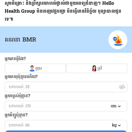
សូម​ពិគ្រោះ និង​ប្រឹក្សា​យោបល់​ផ្ទាល់​ជាមួយ​ពេទ្យ​ជំនាញ។ Hello
Health Group មិន​ចេញ​វេជ្ជបញ្ជា មិន​ធ្វើ​រោគវិនិច្ឆ័យ ឬ​ព្យាបាល​ជូន​
ទេ៕
គណនា BMR
អ្នកភេទអ្វីដែរ?
ប្រុស
ស្រី
អ្នកអាយុប៉ុន្មានហើយ?
(ឆ្នាំ)
អ្នកកម្ពស់ប៉ុន្មាន?
cm
អ្នកគីឡូប៉ុន្មាន?
kg