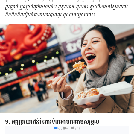
ប្រញាប់ ឬ​ទម្លាប់​ញ៉ាំ​អាហារ​ធំ​ៗ ឬ​តូច​ពេក ដូច​នេះ​ គ្នាយើង​អាច​ស្វែង​យល់
និង​ដឹង​ពី​របៀប​ទំពា​អាហារ​បាន​ល្អ ដូច​ខាង​ក្រោម​នេះ​៖
១. អត្ថប្រយោជន៍​នៃ​ការ​ទំពា​អាហារ​តាម​សម្រួល
ផ្សព្វផ្សាយពាណិជ្ជកម្ម