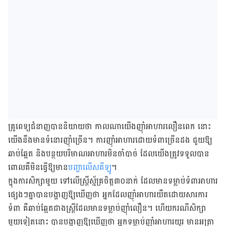
គ្រូ​ពេទ្យ​ជំនាញ​បាន​និយាយ​ថា កាល​ណាយើង​​​ញ៉ាំ​អាហារ​​លឿន​ពេក នោះ​
យើង​នឹង​មាន​ទំនោរ​ញ៉ាំ​ច្រើន​។ ការ​ញ៉ាំ​អាហារ​ដោយ​ទំពា​ច្រើន​ដង ជួយ​ឱ្យ​
ឆាប់​ឆ្អែត និង​​បន្ថយ​បរិមាណ​អាហារ​​មិន​ចាំ​បាច់​ ដែល​យើង​​ត្រូវ​ទទួល​បាន
ពោល​គឺ​មិន​ធ្វើ​ឱ្យ​​​មាន​
បញ្ហា​លើស​គីឡូ
​។
ក្នុង​ការ​សិក្សា​មួយ​ ទៅ​លើ​ស្ត្រី​ស្ម័គ្រ​ចិត្ត​៣០​នាក់ ដែល​​មាន​ទម្លាប់​ទំពា​អាហារ​​
ផ្សេង​ៗ​គ្នា​បាន​​បង្ហាញ​ឱ្យ​ឃើញ​ថា អ្នក​ដែល​​ញ៉ាំ​អាហារ​យឺត​ដោយ​សារ​​ការ​
ទំពា គឺ​ឆាប់​ឆ្អែត​ជាង​ស្ត្រី​ដែល​មាន​ទម្លាប់​ញ៉ាំ​លឿន។ ហើយ​ករណី​សិក្សា​
មួយ​ទៀត​នោះ​ បាន​បង្ហាញ​ឱ្យ​ឃើញ​ថា អ្នក​ទម្លាប់ញ៉ាំ​អាហារ​យូរ មាន​អត្រា​​