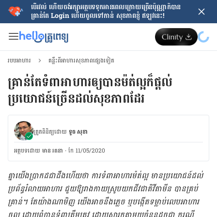
បើរវល់ ហើយចង់​រក្សាអត្ថបទទុកអានពេលក្រោយ​ច្រើនប៉ុណ្ណាក៏បាន
គ្រាន់តែ​ Login ហើយចូលទៅកាន់ សុខភាពខ្ញុំ ឥឡូវនេះ!
របបអាហារ
គន្លឹះពីអាហារសុខភាពផ្សេងទៀត
គ្រាន់តែទំពាអាហារឲ្យ​បាន​ម៉ត់ល្អ​ក៏ផ្ដល់
ប្រយោជន៍ច្រើនដល់​សុខភាពដែរ​
ត្រួតពិនិត្យដោយ
ទូច សុខា
អត្ថបទ​ដោយ
មាន រតនា
·
កែ 11/05/2020
គ្នា​យើង​ប្រាកដ​ជា​ដឹង​​ហើយ​ថា ការ​ទំពា​អាហារ​ម៉ត់​ល្អ​ មាន​ប្រយោជន៍​ដល់​
ប្រព័ន្ធ​រំលាយ​អាហារ ជួយ​ឱ្យ​រាង​កាយ​ស្រូប​យក​ជីវជាតិ​វីតាមីន បាន​គ្រប់​
គ្រាន់។ តែ​យ៉ាង​ណា​មិញ យើង​អាច​នឹង​ភ្លេច ឬ​បង្កើត​ទម្លាប់​​​លេប​​អាហារ​
ចូល​​ ដោយ​ពុំ​បាន​ទំពា​ត្រឹម​ត្រូវ​ ដោយ​សារ​កត្តា​​មួយ​ចំនួន​ដូច​ជា ករណី​