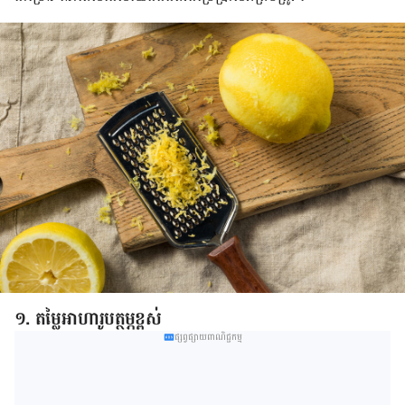
១. តម្លៃ​អាហារូបត្ថម្ភ​ខ្ពស់​
ផ្សព្វផ្សាយពាណិជ្ជកម្ម