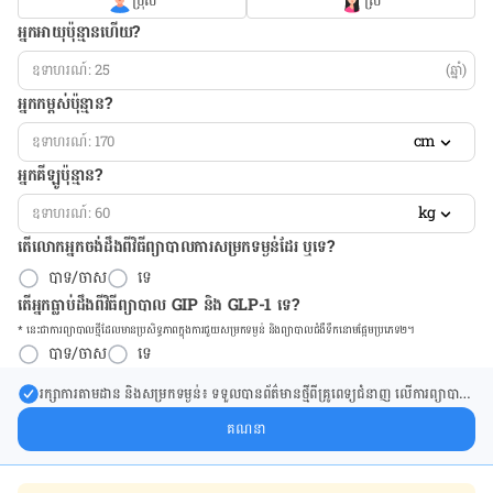
ប្រុស
ស្រី
អ្នកអាយុប៉ុន្មានហើយ?
(ឆ្នាំ)
អ្នកកម្ពស់ប៉ុន្មាន?
cm
អ្នកគីឡូប៉ុន្មាន?
kg
តើលោកអ្នកចង់ដឹង​ពីវិធីព្យាបាលការសម្រកទម្ងន់ដែរ ឬទេ?
បាទ/ចាស
ទេ
តើអ្នកធ្លាប់ដឹងពីវិធីព្យាបាល GIP និង GLP-1 ទេ?
* នេះ​ជា​ការ​ព្យា​បាល​ថ្មីដែល​​មាន​ប្រសិទ្ធ​ភាព​ក្នុង​ការ​ជួយ​សម្រក​ទម្ងន់ និង​ព្យា​បាល​ជំ​ងឺ​ទឹក​នោម​ផ្អែម​ប្រភេទ២។
បាទ/ចាស
ទេ
រក្សា​ការ​តាមដាន និងសម្រក​ទម្ងន់៖ ទទួលបាន​ព័ត៌​មាន​ថ្មី​ពី​គ្រូពេទ្យ​ជំនាញ លើ​ការ​ព្យា​បាល​
ការសម្រក​ទម្ងន់ និងការផ្តល់ជំនួយដោយផ្ទាល់​ក្នុង​ប្រអប់​សារ​របស់​អ្នក។
គណនា