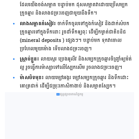
ដែល​យើង​ចង់​សម្អាត​ បន្ទាប់​មក​ ដុស​សម្អាត​វា​ដោយ​ប្រើ​សម្បក​
ក្រូច​ឆ្មារ​ និង​លាង​ជម្រះ​ចេញ​ជាមួយ​នឹង​ទឹក​។
លាង​សម្អាត​កំសៀវ៖
ចាក់​ទឹក​​ចូល​ទៅ​ក្នុង​កំសៀវ​ និង​ដាក់​សំបក​
ក្រូច​ឆ្មារ​ទៅ​ក្នុង​ទឹក​នោះ​ រួច​ដាំ​ទឹក​ឲ្យ​ពុះ​ ដើម្បី​កម្ចាត់​ជាតិ​ខនិជ
(mineral deposits ) ​ផ្សេង​ៗ។​ បន្ទាប់​មក​ ទុក​វា​ចោល​
ប្រហែល​មួយ​ម៉ោង​ ទើប​លាង​ជម្រះ​ចេញ​។
ស្ក្រាប់​ខ្លួន​៖
លាយ​​ស្ករ​ ប្រេង​អូលីវ​ និង​សម្បក​ក្រូច​ឆ្មារ​ចិញ្ច្រាំ​ឲ្យ​ម៉ត់​
ល្អ​ ​រួច​ធ្វើ​ការ​ម៉ាស្សា​ទៅ​លើ​ស្បែក​សើម​ រួច​លាង​ជម្រះ​ចេញ​។
ម៉ាស​បិទ​មុខ​៖
លាយ​ម្សៅ​អង្ករ​ ម្សៅ​សម្បក​ក្រូច​ឆ្មារ​ និង​ទឹក​ដោះ​
គោ​ត្រជាក់​ ដើម្បី​ជម្រុះ​កោសិកា​ងាប់​ និង​សម្អាត​ស្បែក​។
ផ្សព្វផ្សាយពាណិជ្ជកម្ម