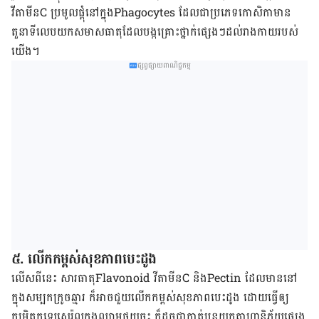
វីតាមីន​​C ​ប្រមូល​ផ្ដុំ​នៅ​ក្នុងPhagocytes ដែល​ជា​ប្រភេទ​កោសិកា​​មាន​
តួនាទី​លេប​យក​សមាសធាតុ​ដែល​បង្ក​គ្រោះថ្នាក់​ផ្សេង​ៗ​ដល់​រាងកាយ​របស់​
យើង​។
ផ្សព្វផ្សាយពាណិជ្ជកម្ម
​​​​៥. លើក​កម្ពស់​សុខភាព​បេះដូង​
លើស​ពី​នេះ​ សារធាតុ​Flavonoid​ វីតាមីន​C និង​Pectin​ ដែល​មាន​នៅ​
ក្នុង​សម្បកក្រូច​ឆ្មារ​​ ក៏​អាច​ជួយ​លើក​កម្ពស់​សុខភាព​បេះដូង​ ដោយ​ធ្វើ​ឲ្យ​
កម្រិត​កូឡេស្តេរ៉ូល​ក្នុង​ឈាម​ថយ​ចុះ ក៏​ដូចជា​កាត់​បន្ថយ​កត្តា​ហានិភ័យ​ផ្សេង​