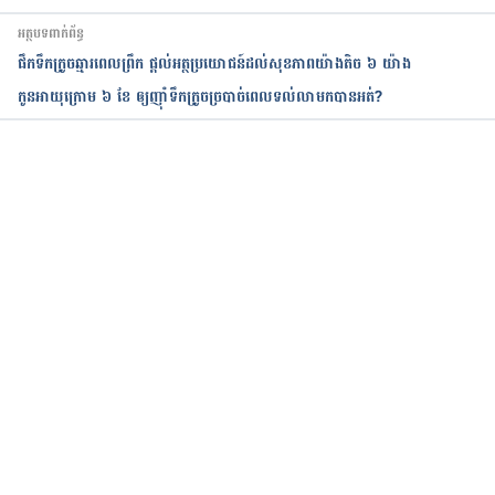
អត្ថបទពាក់ព័ន្ធ
ផឹកទឹកក្រូចឆ្មារពេលព្រឹក ផ្ដល់អត្ថប្រយោជន៍​ដល់​សុខភាព​យ៉ាង​តិច ៦ យ៉ាង
កូនអាយុក្រោម ​៦ ខែ​ ឲ្យ​ញ៉ាំ​ទឹក​ក្រូច​ច្របាច់​ពេល​ទល់​លាមក​បានអត់?
កំពុងដំណើរការ...