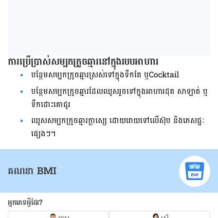
ការ​ប្រើប្រាស់​សម្បក​ក្រូច​ឆ្មារ​នៅ​ក្នុង​របប​អាហារ​
​បន្ថែម​សម្បក​ក្រូច​ឆ្មារ​ស្រស់​ទៅ​ក្នុង​​ទឹកតែ​ ឬ​Cocktail
​បន្ថែម​សម្បក​ក្រូច​ឆ្មារ​ដែល​ឈូស​រួច​ទៅ​ក្នុង​អាហារ​ដុត​ សាឡាត់​ ឬ​
ទឹក​ដោះ​គោ​ជូរ​
ឈូស​សម្បក​ក្រូច​​​ឆ្មារ​ក្លាស្សេ ដោយ​រោយ​ទៅ​លើ​ស៊ុប​ និង​ភេសជ្ជៈ​
ផ្សេងៗ​។
គណនា BMI
អ្នកភេទអ្វីដែរ?