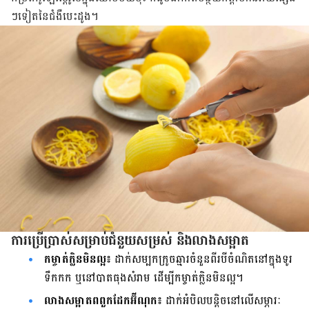
ៗ​ទៀត​នៃ​ជំងឺ​បេះដូង​។
​​​​ការ​ប្រើប្រាស់​សម្រាប់​ជំនួយ​សម្រស់​ និង​លាង​​សម្អាត​
កម្ចាត់​ក្លិន​មិន​ល្អ​៖
ដាក់​សម្បក​ក្រូច​ឆ្មារ​ចំនួន​ពីរ​បី​ចំណិត​នៅ​ក្នុង​ទូរ​
ទឹកកក​ ឬ​នៅ​បាត​​ធុង​សំរាម​ ដើម្បី​កម្ចាត់​ក្លិន​មិន​ល្អ​។
លាង​សម្អាត​ពពួក​ដែក​អ៊ីណុក​៖
​ដាក់​អំបិល​​បន្តិច​នៅ​លើ​សម្ភារៈ​