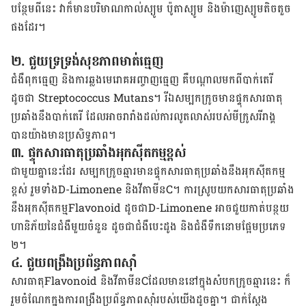
បន្ថែម​ពី​នេះ​ វា​ក៏​​មាន​បរិមាណ​កាល់ស្យូម​ ប៉ូតាស្យូម​ និង​ម៉ាញេស្យូម​​តិចតួច​
ផង​ដែរ​។
២. ជួយ​ទ្រទ្រង់​សុខភាព​មាត់​ធ្មេញ​
​​ជំងឺ​ពុក​ធ្មេញ និង​ការ​ឆ្លង​មេរោគ​អញ្ចាញ​ធ្មេញ​ គឺ​បណ្ដាល​មក​ពី​បាក់តេរី​
ដូចជា​ Streptococcus Mutans។​ រី​ឯ​សម្បក​ក្រូច​មាន​ផ្ទុក​សារធាតុ​
ប្រឆាំង​នឹង​បាក់តេរី​ ដែល​អាច​រារាំង​ដល់​ការ​លូតលាស់​របស់​មីក្រូសរីរាង្គ
បាន​យ៉ាង​មាន​ប្រសិទ្ធភាព​។
៣. ផ្ទុក​​សារធាតុ​ប្រឆាំង​​អុកស៊ីតកម្ម​ខ្ពស់​​
ជាមួយ​គ្នា​នេះ​ដែរ​ សម្បក​ក្រូច​ឆ្មារ​មាន​ផ្ទុក​សារធាតុ​ប្រឆាំង​នឹង​អុកស៊ីតកម្ម​
ខ្ពស់ រួម​ទាំង​D-Limonene និង​វីតាមីន​C។ ការ​ស្រូប​យក​សារធាតុ​ប្រឆាំង​
នឹង​អុកស៊ីតកម្ម​Flavonoid ដូចជា​D-Limonene ​អាច​ជួយ​កាត់​បន្ថយ​
ហានិភ័យ​នៃ​ជំងឺ​មួយ​ចំនួន​ ដូចជា​ជំងឺ​បេះដូង​ និង​ជំងឺ​ទឹក​នោម​ផ្អែម​ប្រភេទ​
២។
​៤. ជួយ​ពង្រឹង​ប្រព័ន្ធ​ភាព​ស៊ាំ​
សារធាតុ​Flavonoid​ និង​វីតាមីន​C​ដែល​មាន​នៅ​ក្នុង​សំបក​ក្រូច​ឆ្មារ​​នេះ​ ក៏​​​​
រួម​ចំណែក​ក្នុង​ការ​ពង្រឹង​ប្រព័ន្ធ​ភាព​ស៊ាំ​របស់​យើង​ដូច​​គ្នា​។​ ជាក់​ស្ដែង​