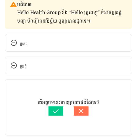
បដិសេធ
Hello Health Group និង “Hello គ្រូពេទ្យ” មិន​ចេញ​វេជ្ជ
បញ្ជា មិន​ធ្វើ​រោគវិនិច្ឆ័យ ឬ​ព្យាបាល​ជូន​ទេ៕
ប្រភព
https://www.healthline.com/nutrition/lemon-
peel#TOC_TITLE_HDR_12
ប្រវត្តិ
https://www.wellandgood.com/lemon-peel-
កំណែ​ប្រែបច្ចុប្បន្ន
benefits/
28/04/2021
អត្ថបទ​ដោយ 
នូ សោភ័ណ្ឌ
តើអត្ថបទនេះមានប្រយោជន៍ដែរទេ?
ត្រួតពិនិត្យដោយ 
វេជ្ជ. ចាន់ ស៊ីណេត
បច្ចុប្បន្នភាពដោយ៖ 
ទូច សុខា