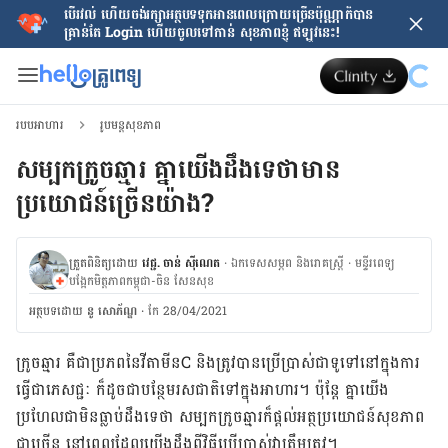
បើរវល់ ហើយចង់​រក្សាអត្ថបទទុកអានពេលក្រោយ​ច្រើនប៉ុណ្ណាក៏បាន
គ្រាន់តែ​ Login ហើយចូលទៅកាន់ សុខភាពខ្ញុំ ឥឡូវនេះ!
របបអាហារ
រូបមន្តសុខភាព
សម្បក​ក្រូច​ឆ្មារ​ គ្នា​យើង​ដឹងទេថាមាន
ប្រយោជន៍ច្រើនយ៉ាង?
ត្រួតពិនិត្យដោយ
វេជ្ជ. ចាន់ ស៊ីណេត
·
ឯកទេសសម្ភព និងរោគស្ត្រី
·
ម​ន្ទីរពេទ្យ
បង្អែកមិត្តភាពកម្ពុជា-ចិន សែនសុខ
អត្ថបទ​ដោយ
នូ សោភ័ណ្ឌ
·
កែ 28/04/2021
ក្រូច​ឆ្មារ​ គឺ​ជា​ប្រភព​នៃ​វីតាមីន​C និង​ត្រូវ​បាន​ប្រើប្រាស់​ជា​ទូទៅ​នៅ​ក្នុង​ការ​
ធ្វើ​ជា​ភេសជ្ជៈ​ ក៏​ដូចជា​បន្ថែម​រសជាតិ​ទៅ​ក្នុង​អាហារ​។​ ប៉ុន្តែ​ គ្នា​យើង​
ប្រហែល​ជា​មិន​ធ្លាប់​ដឹង​ទេ​ថា​ សម្បក​ក្រូច​ឆ្មារ​ក៏​ផ្ដល់​អត្ថប្រយោជន៍​សុខភាព​
ជា​ច្រើន​ នៅ​ពេល​ដែល​​យើង​ដឹង​ពី​វិធី​​ប្រើប្រាស់​​វា​​ត្រឹមត្រូវ​។