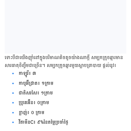
ទោះ​បី​ជា​យើង​ញ៉ាំ​នៅ​ក្នុង​បរិមាណ​តិចតួច​យ៉ាង​ណា​ក្ដី​ សម្បក​ក្រូច​ឆ្មារ​មាន​
សារធាតុ​ចិញ្ចឹម​ជា​ច្រើន​។​ ​​សម្បកក្រូច​ឆ្មារ​មួយ​ស្លាបព្រា​បាយ​ ផ្ដល់​​នូវ​៖
កាឡូរី៖ ៣
កាបូអ៊ីដ្រាត៖ ១ក្រាម
ជាតិ​សរសៃ៖ ១ក្រាម
ប្រូតេអ៊ីន​៖ ០ក្រាម
​ខ្លាញ់​៖ ០​ ក្រាម
​វីតាមីន​C៖ ៩​%​នៃ​តម្លៃ​ប្រចាំ​ថ្ងៃ​