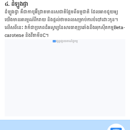
៤. ដំឡូង​ជ្វា​
​ដំឡូង​ជ្វា​ ​គឺ​ជា​កាបូអ៊ីដ្រាត​​​មាន​រស​ជាតិ​ផ្អែម​​ពី​ធម្មជាតិ​ ដែល​អាច​​ជួយ​ឲ្យ​
យើង​មាន​អារម្មណ៍​រីករាយ​ និង​​ផ្ដល់​ថាមពល​សម្រាប់​ការ​បំបៅ​ដោះ​កូន​។​
លើស​ពី​នេះ​ វា​ក៏​ជា​ប្រភព​ដ៏​អស្ចារ្យ​នៃ​សារធាតុ​ប្រឆាំង​នឹង​​អុកស៊ីតកម្ម​Beta-
carotene ​និង​វីតាមីន​C។
ផ្សព្វផ្សាយពាណិជ្ជកម្ម