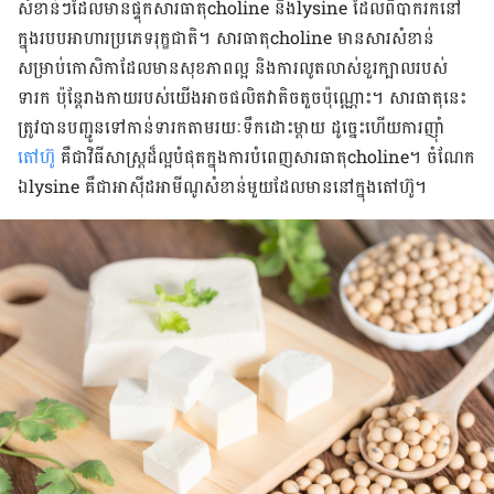
សំខាន់​ៗ​ដែល​មាន​ផ្ទុក​សារធាតុ​choline ​និង​lysine​ ដែល​ពិបាក​រក​នៅ​
ក្នុង​របប​អាហារ​ប្រភេទ​រុក្ខជាតិ​។ សារធាតុ​choline ​​មាន​សារសំខាន់​​
សម្រាប់​កោសិកា​​ដែល​មាន​សុខភាព​ល្អ​ និង​ការ​លូតលាស់​ខួរ​ក្បាល​របស់​
ទារក​ ប៉ុន្តែ​រាងកាយ​របស់​យើង​អាច​ផលិត​វា​តិចតួច​ប៉ុណ្ណោះ។​ ​សារធាតុ​នេះ​
ត្រូវ​បាន​បញ្ជូន​ទៅ​​កាន់​​ទារក​តាម​រយៈ​ទឹក​ដោះ​ម្ដាយ​ ដូច្នេះ​ហើយ​​ការ​ញ៉ាំ
តៅហ៊ូ
​ គឺ​ជា​វិធីសាស្ត្រ​ដ៏​ល្អ​បំផុត​ក្នុង​​ការ​បំពេញ​សារធាតុ​choline​។​ ចំណែក​
ឯ​lysine គឺ​ជា​អាស៊ីដ​អាមីណូ​សំខាន់​មួយ​​​ដែល​មាន​នៅ​ក្នុង​តៅហ៊ូ​។​