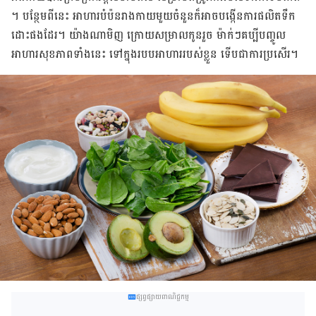
។​ បន្ថែម​ពី​​នេះ​ ​អាហារ​បំប៉នរាងកាយ​​មួយ​ចំនួន​ក៏​អាច​​បង្កើន​ការ​ផលិត​ទឹក​
ដោះ​ផង​ដែរ​។​ ​យ៉ាង​ណា​មិញ​ ​ក្រោយ​សម្រាល​កូន​រួច​ ម៉ាក់​ៗ​គប្បី​បញ្ចូល​
អាហារ​សុខភាព​ទាំង​នេះ​ ទៅ​ក្នុង​របប​អាហារ​របស់​ខ្លួន​ ទើប​ជា​ការ​ប្រសើរ​។
ផ្សព្វផ្សាយពាណិជ្ជកម្ម