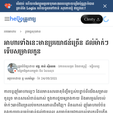
បើរវល់ ហើយចង់​រក្សាអត្ថបទទុកអានពេលក្រោយ​ច្រើនប៉ុណ្ណាក៏បាន
គ្រាន់តែ​ Login ហើយចូលទៅកាន់ សុខភាពខ្ញុំ ឥឡូវនេះ!
របបអាហារ
រូបមន្តសុខភាព
​អាហារ​ទាំង​នេះ​មាន​ប្រយោជន៍​ច្រើន​ ដល់​ម៉ាក់​ៗ​​
ទើប​សម្រាល​កូន​
ត្រួតពិនិត្យដោយ
វេជ្ជ. ចាន់ ស៊ីណេត
·
ឯកទេសសម្ភព និងរោគស្ត្រី
·
ម​ន្ទីរពេទ្យ
បង្អែកមិត្តភាពកម្ពុជា-ចិន សែនសុខ
អត្ថបទ​ដោយ
នូ សោភ័ណ្ឌ
·
កែ 24/05/2021
ការ​​បន្ត​ញ៉ាំ​អាហារ​ល្អ​ៗ ដែល​មាន​សារធាតុ​ចិញ្ចឹម​ខ្ពស់​បន្ទាប់​ពី​យើង​សម្រាល​
កូន​រួច​ ​មាន​សារសំខាន់​ណាស់​ ក្នុង​ការ​ជួយ​ឲ្យ​រាងកាយ​ និង​អារម្មណ៍​របស់​
ម៉ាក់​ៗ​ឆាប់​​វិល​ត្រលប់​មក​រក​សភាព​ដើម​វិញ​។​ ​ពិត​ណាស់​ ញ៉ាំអាហារ​បំប៉ន​
រាងកាយ​បាន​គ្រប់គ្រាន់​ផ្ដល់​ថាមពល ​សម្រាប់​តម្រូវ​ការ​​របស់​ទារក​ទើប​កើត​