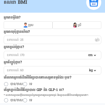
គណនា BMI
អ្នកភេទអ្វីដែរ?
ប្រុស
ស្រី
អ្នកអាយុប៉ុន្មានហើយ?
(ឆ្នាំ)
អ្នកកម្ពស់ប៉ុន្មាន?
cm
អ្នកគីឡូប៉ុន្មាន?
kg
តើលោកអ្នកចង់ដឹង​ពីវិធីព្យាបាលការសម្រកទម្ងន់ដែរ ឬទេ?
បាទ/ចាស
ទេ
តើអ្នកធ្លាប់ដឹងពីវិធីព្យាបាល GIP និង GLP-1 ទេ?
* នេះ​ជា​ការ​ព្យា​បាល​ថ្មីដែល​​មាន​ប្រសិទ្ធ​ភាព​ក្នុង​ការ​ជួយ​សម្រក​ទម្ងន់ និង​ព្យា​បាល​ជំ​ងឺ​ទឹក​នោម​ផ្អែម​ប្រភេទ២។
បាទ/ចាស
ទេ