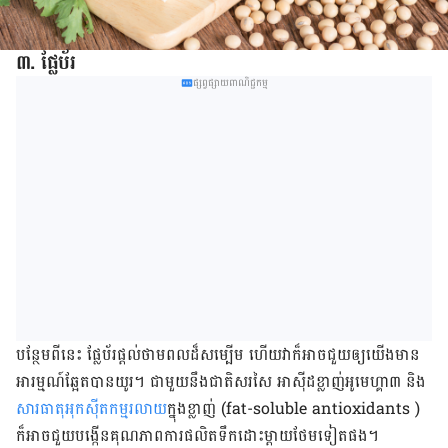
៣. ផ្លែ​ប័រ​
ផ្សព្វផ្សាយពាណិជ្ជកម្ម
បន្ថែម​ពី​នេះ​ ផ្លែ​ប័រ​​ផ្ដល់​ថាមពល​ដ៏​សម្បើម​ ហើយ​វា​ក៏​អាច​ជួយ​ឲ្យ​យើង​មាន​
អារម្មណ៍​ឆ្អែត​បាន​យូរ​។​ ជាមួយ​នឹង​ជាតិ​សរសៃ​ អាស៊ីដ​ខ្លាញ់​អូមេហ្គា​៣​ និង​​
សារធាតុ​អុកស៊ីតកម្ម​រលាយ​
ក្នុង​ខ្លាញ់​ (fat-soluble antioxidants )
ក៏​អាច​ជួយ​បង្កើន​គុណភាព​ការ​ផលិត​ទឹក​ដោះ​ម្ដាយ​ថែម​ទៀត​ផង​។​