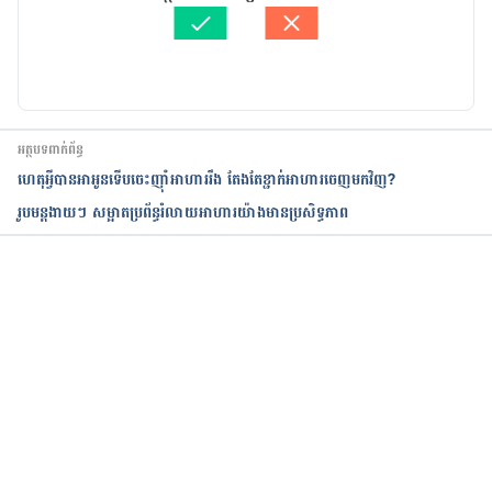
ត្រួតពិនិត្យដោយ 
វេជ្ជ. ចាន់ ស៊ីណេត
បច្ចុប្បន្នភាពដោយ៖ 
ទូច សុខា
អត្ថបទពាក់ព័ន្ធ
ហេតុអ្វីបានអាអូនទើបចេះញ៉ាំអាហាររឹង តែងតែខ្ជាក់អាហារចេញមកវិញ?
​រូបមន្ត​ងាយ​ៗ​ សម្អាត​ប្រព័ន្ធ​រំលាយ​អាហារ​យ៉ាង​មាន​ប្រសិទ្ធភាព
កំពុងដំណើរការ...