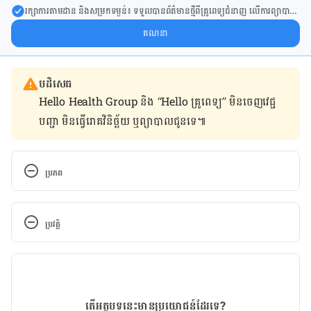
រក្សា​ការ​តាមដាន និងសម្រក​ទម្ងន់៖ ទទួលបាន​ព័ត៌​មាន​ថ្មី​ពី​គ្រូពេទ្យ​ជំនាញ លើ​ការ​ព្យា​បាល​
ការសម្រក​ទម្ងន់ និងការផ្តល់ជំនួយដោយផ្ទាល់​ក្នុង​ប្រអប់​សារ​របស់​អ្នក។
គណនា
បដិសេធ
Hello Health Group និង “Hello គ្រូពេទ្យ” មិន​ចេញ​វេជ្ជ
បញ្ជា មិន​ធ្វើ​រោគវិនិច្ឆ័យ ឬ​ព្យាបាល​ជូន​ទេ៕
ប្រភព
https://www.mindbodygreen.com/articles/postpar
tum-nutrition-tips
ប្រវត្តិ
https://www.mother.ly/life/what-to-eat-in-the-
កំណែ​ប្រែបច្ចុប្បន្ន
first-month-after-childbirth
24/05/2021
អត្ថបទ​ដោយ 
នូ សោភ័ណ្ឌ
តើអត្ថបទនេះមានប្រយោជន៍ដែរទេ?