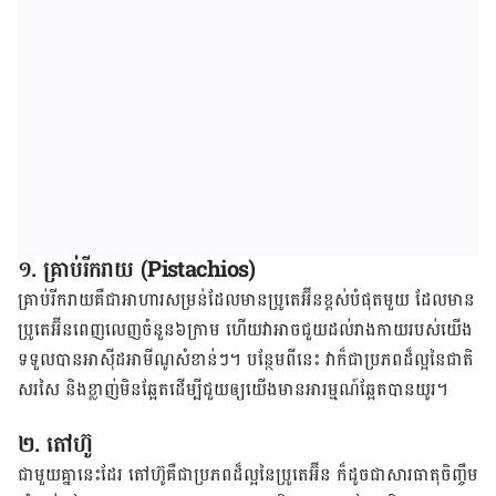
១. គ្រាប់​រីករាយ​ (Pistachios)
​​​​​​​គ្រាប់​រីករាយ​គឺ​ជា​អាហារ​សម្រន់​ដែល​មាន​ប្រូតេអ៊ីន​ខ្ពស់​បំផុត​មួយ​ ដែល​មាន​
ប្រូតេអ៊ីន​ពេញលេញ​ចំនួន​៦​ក្រាម​ ​ហើយ​វា​​អាច​ជួយ​ដល់​រាងកាយ​របស់​យើង​
ទទួល​បាន​អាស៊ីដ​អាមីណូ​សំខាន់ៗ​​។​ ​បន្ថែម​ពី​នេះ​ វា​ក៏​ជា​ប្រភព​ដ៏​ល្អ​នៃ​ជាតិ​
សរសៃ​ និង​ខ្លាញ់​មិន​ឆ្អែត​ដើម្បី​ជួយ​ឲ្យ​យើង​មាន​​អារម្មណ៍​ឆ្អែត​បាន​យូរ​​។
២. តៅ​ហ៊ូ​
​ជាមួយ​គ្នា​នេះ​ដែរ​ តៅហ៊ូ​គឺ​ជា​ប្រភព​ដ៏​ល្អ​នៃ​ប្រូតេអ៊ីន​ ក៏​ដូចជា​​សារធាតុ​ចិញ្ចឹម​