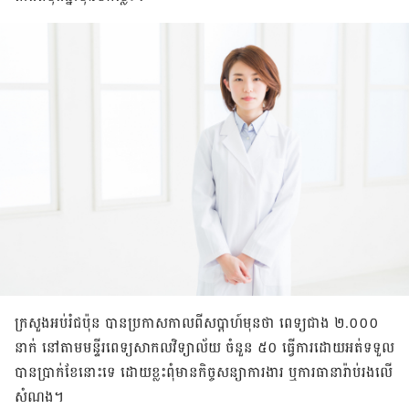
ក្រសួងអប់រំ​ជប៉ុន បានប្រកាស​កាលពី​សប្ដាហ៍មុន​ថា ពេទ្យជាង ២.០០០​
នាក់ នៅ​តាមមន្ទីរពេទ្យ​សាកលវិទ្យាល័យ ចំនួន ៥០ ​ធ្វើការ​ដោយ​អត់ទទួល​
បាន​ប្រាក់ខែ​នោះទេ ដោយខ្លះ​ពុំមាន​កិច្ចសន្យា​ការងារ ឬ​ការធានា​រ៉ាប់រង​លើ​
សំណង។