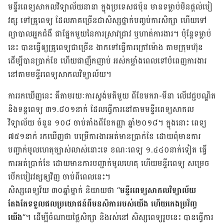
មន្ទីរពេទ្យ​សាកលវិទ្យាល័យ​នានា ក្នុង​ប្រទេស​ជប៉ុន មាន​ទម្លាប់​មិន​ផ្ដល់​បៀ
វត្ស ទៅគ្រូពេទ្យ ដែល​ភាគច្រើន​ជា​សិស្ស​ថ្នាក់បញ្ចប់​ការសិក្សា ហើយ​ទៅ​
ព្យាបាល​អ្នកជំងឺ ជាផ្នែកមួយ​នៃ​ការស្រាវជ្រាវ ឬ​ហាត់ការងារ។ ប៉ុន្ដែទម្លាប់
នេះ បានធ្វើឲ្យ​គ្រូពេទ្យ​ជាច្រើន ងាកទៅ​ធ្វើការ​ក្រៅម៉ោង តាម​ក្រុមហ៊ុន
ដើម្បី​បានប្រាក់ខែ ហើយជាញឹកញាប់ អស់កម្លាំង​ពេលទៅ​បំពេញ​ការងារ​
នៅតាម​មន្ទីរពេទ្យ​សាកលវិទ្យាល័យ។
ការរកឃើញ​នេះ គឺតាមរយៈ​ការស្ទង់មតិ​មួយ ពី​ខែ​មករា-មីនា លើ​វេជ្ជបណ្ឌិត
និង​ទន្ដពេទ្យ ៣១.៨០១​នាក់ ដែល​ធ្វើការ​នៅ​តាមមន្ទីរពេទ្យ​សាកល
វិទ្យាល័យ ចំនួន ១០៨ ចាប់តាំង​ពី​ខែ​កញ្ញា ឆ្នាំ​២០១៨។ ក្នុងនោះ ពេទ្យ
៧៥១​នាក់ រកឃើញ​ថា បម្រើ​ការងារ​អត់​មាន​ប្រាក់ខែ ដោយ​ពុំមាន​ការ
បញ្ជាក់​មូលហេតុ​ច្បាស់លាស់​នោះទេ ខណៈ​ពេទ្យ ១.៤៤០​នាក់ទៀត ធ្វើ
ការ​អត់ប្រាក់ខែ ដោយ​មាន​ការបញ្ជាក់​មូលហេតុ ហើយ​មន្ទីរពេទ្យ សម្រេច​
បើកបៀរវត្ស​ឲ្យ​វិញ ចាប់ពី​ពេលនេះ។
សិស្សពេទ្យ​វ័យ ៣០​ឆ្នាំ​ម្នាក់ និយាយថា “
មន្ទីរពេទ្យ​សាកលវិទ្យាល័យ
តែងតែ​ទទួល​ផលប្រយោជន៍​ពី​មនសិការ​របស់​យើង ហើយ​កេងប្រវ័ញ្ច​
យើង
“។ ដើម្បី​ចំណាយ​ថ្លៃសិក្សា និង​រស់នៅ សិស្សពេទ្យ​រូបនេះ បាន​ធ្វើការ​