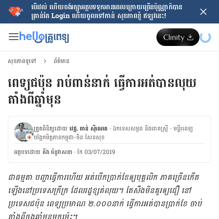
បើរវល់ ហើយចង់​រក្សាអត្ថបទទុកអានពេលក្រោយ​ច្រើនប៉ុណ្ណាក៏បាន
គ្រាន់តែ​ Login ហើយចូលទៅកាន់ សុខភាពខ្ញុំ ឥឡូវនេះ!
សុខភាពទូទៅ
ព័ត៌មាន
ពេទ្យជប៉ុន រាប់ពាន់នាក់ ធ្វើការអត់បានលុយ
តាំងពីឆ្នាំមុន
ត្រួតពិនិត្យដោយ
វេជ្ជ. ចាន់ ស៊ីណេត
·
ឯកទេសសម្ភព និងរោគស្ត្រី
·
ម​ន្ទីរពេទ្យ
បង្អែកមិត្តភាពកម្ពុជា-ចិន សែនសុខ
អត្ថបទ​ដោយ
គីង ច័ន្ទវាសនា​
·
កែ 03/07/2019
ជាធម្មតា បញ្ហាធ្វើការហើយ អត់បើក​ប្រាក់ខែ​ឲ្យបុគ្គលិក ភាគច្រើនកើត
ឡើង​នៅ​ប្រទេស​ក្រីក្រ ដែល​រដ្ឋខ្សត់​លុយ។ តែ​សឹង​មិនគួរ​ឲ្យជឿ នៅ​
ប្រទេស​ជប៉ុន ពេទ្យ​ប្រមាណ ២.០០០​នាក់ ធ្វើការ​អត់បាន​ប្រាក់ខែ ចាប់
តាំង​ពី​ចុងឆ្នាំមុនមក​ម្ល៉េះ។