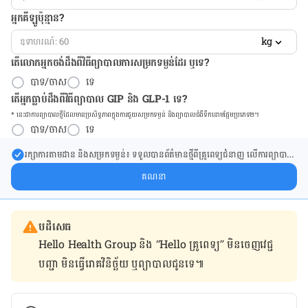
អ្នកគីឡូប៉ុន្មាន?
kg
តើលោកអ្នកចង់ដឹង​ពីវិធីព្យាបាលការសម្រកទម្ងន់ដែរ ឬទេ?
បាទ/ចាស
ទេ
តើអ្នកធ្លាប់ដឹងពីវិធីព្យាបាល GIP និង GLP-1 ទេ?
* នេះ​ជា​ការ​ព្យា​បាល​ថ្មីដែល​​មាន​ប្រសិទ្ធ​ភាព​ក្នុង​ការ​ជួយ​សម្រក​ទម្ងន់ និង​ព្យា​បាល​ជំ​ងឺ​ទឹក​នោម​ផ្អែម​ប្រភេទ២។
បាទ/ចាស
ទេ
រក្សា​ការ​តាមដាន និងសម្រក​ទម្ងន់៖ ទទួលបាន​ព័ត៌​មាន​ថ្មី​ពី​គ្រូពេទ្យ​ជំនាញ លើ​ការ​ព្យា​បាល​
ការសម្រក​ទម្ងន់ និងការផ្តល់ជំនួយដោយផ្ទាល់​ក្នុង​ប្រអប់​សារ​របស់​អ្នក។
គណនា
បដិសេធ
Hello Health Group និង “Hello គ្រូពេទ្យ” មិន​ចេញ​វេជ្ជ
បញ្ជា មិន​ធ្វើ​រោគវិនិច្ឆ័យ ឬ​ព្យាបាល​ជូន​ទេ៕