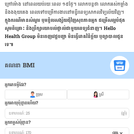
ក្រៅម៉ោង នៅពេលយប់​រយៈពេល ១៥​ថ្ងៃ។ លោកបន្ដថា លោក​អស់កម្លាំង
និងងងុយគេង ពេល​ទៅ​បម្រើការងារ​នៅ​មន្ទីរពេទ្យ​សាកលវិទ្យល័យ​វិញ។
ក្នុង​ករណី​មាន​សំណួរ ឬ​មន្ទិលសង្ស័យ​ជុំវិញ​សុខភាព​អ្នក ជម្រើស​ល្អ​បំផុត
សូម​ពិគ្រោះ និង​ប្រឹក្សា​យោបល់​ផ្ទាល់​ជាមួយ​ពេទ្យ​ជំនាញ។ Hello
Health Group មិន​ចេញ​វេជ្ជបញ្ជា មិន​ធ្វើ​រោគវិនិច្ឆ័យ ឬ​ព្យាបាល​ជូន​
ទេ៕
គណនា BMI
អ្នកភេទអ្វីដែរ?
ប្រុស
ស្រី
អ្នកអាយុប៉ុន្មានហើយ?
(ឆ្នាំ)
អ្នកកម្ពស់ប៉ុន្មាន?
cm