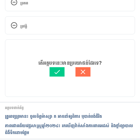
ប្រភព
https://japantoday.com/category/national/over-2-
000-doctors-worked-without-pay-at-japanese-
ប្រវត្តិ
univ.-hospitals?comment-order=popular
កំណែ​ប្រែបច្ចុប្បន្ន
03/07/2019
អត្ថបទ​ដោយ 
គីង ច័ន្ទវាសនា​
តើអត្ថបទនេះមានប្រយោជន៍ដែរទេ?
ត្រួតពិនិត្យដោយ 
វេជ្ជ. ចាន់ ស៊ីណេត
បច្ចុប្បន្នភាពដោយ៖ 
ដេត ធន្នី
អត្ថបទពាក់ព័ន្ធ
គ្រូពេទ្យព្រមាន៖ ចូលចិត្តម៉ាស្សា ក អាចនាំឲ្យពិការ ឬបាត់បង់ជីវិត
ភាពជោគជ័យវេជ្ជសាស្ត្រឆ្នាំ២០២៤៖ រកឃើញវ៉ាក់សាំងការពារអេដស៍ និងថ្នាំព្យាបាល
ជំងឺទឹកនោមផ្អែម