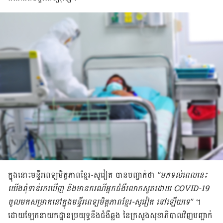
ក្នុង​នោះ​មន្ទីរពេទ្យ​មិត្តភាព​ខ្មែរ-សូវៀត បាន​បញ្ជាក់​ថា
“មក​ទល់​ពេល​នេះ
យើង​ពុំ​ទាន់​រក​ឃើញ និង​មាន​ករណី​អ្នក​ជំងឺ​រលាកសួត​ដោយ COVID-19
ចូល​មក​សម្រាក​នៅ​ក្នុង​មន្ទីរពេទ្យ​មិត្តភាព​ខ្មែរ-សូវៀត នៅ​ឡើយ​ទេ”
។
ដោយ​ឡែក​នាយកដ្ឋាន​ប្រយុទ្ធ​នឹង​ជំងឺ​ឆ្លង នៃ​ក្រសួង​សុខាភិបាល​វិញ​បញ្ជាក់​