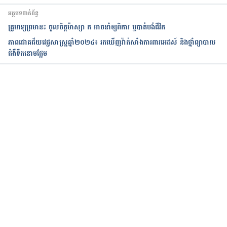
អត្ថបទពាក់ព័ន្ធ
គ្រូពេទ្យព្រមាន៖ ចូលចិត្តម៉ាស្សា ក អាចនាំឲ្យពិការ ឬបាត់បង់ជីវិត
ភាពជោគជ័យវេជ្ជសាស្ត្រឆ្នាំ២០២៤៖ រកឃើញវ៉ាក់សាំងការពារអេដស៍ និងថ្នាំព្យាបាល
ជំងឺទឹកនោមផ្អែម
កំពុងដំណើរការ...