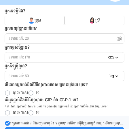
អ្នកភេទអ្វីដែរ?
ប្រុស
ស្រី
អ្នកអាយុប៉ុន្មានហើយ?
(ឆ្នាំ)
អ្នកកម្ពស់ប៉ុន្មាន?
cm
អ្នកគីឡូប៉ុន្មាន?
kg
តើលោកអ្នកចង់ដឹង​ពីវិធីព្យាបាលការសម្រកទម្ងន់ដែរ ឬទេ?
បាទ/ចាស
ទេ
តើអ្នកធ្លាប់ដឹងពីវិធីព្យាបាល GIP និង GLP-1 ទេ?
* នេះ​ជា​ការ​ព្យា​បាល​ថ្មីដែល​​មាន​ប្រសិទ្ធ​ភាព​ក្នុង​ការ​ជួយ​សម្រក​ទម្ងន់ និង​ព្យា​បាល​ជំ​ងឺ​ទឹក​នោម​ផ្អែម​ប្រភេទ២។
បាទ/ចាស
ទេ
រក្សា​ការ​តាមដាន និងសម្រក​ទម្ងន់៖ ទទួលបាន​ព័ត៌​មាន​ថ្មី​ពី​គ្រូពេទ្យ​ជំនាញ លើ​ការ​ព្យា​បាល​