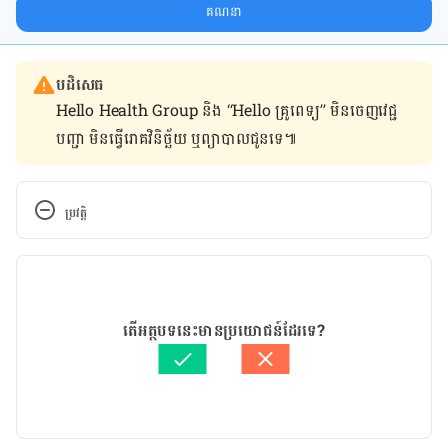
ការសម្រក​ទម្ងន់ និងការផ្តល់ជំនួយដោយផ្ទាល់​ក្នុង​ប្រអប់​សារ​របស់​អ្នក។
គណនា
បដិសេធ
Hello Health Group និង “Hello គ្រូពេទ្យ” មិន​ចេញ​វេជ្ជ
បញ្ជា មិន​ធ្វើ​រោគវិនិច្ឆ័យ ឬ​ព្យាបាល​ជូន​ទេ៕
ប្រវត្តិ
កំណែ​ប្រែបច្ចុប្បន្ន
25/03/2020
អត្ថបទ​ដោយ 
ដេត ធន្នី
តើអត្ថបទនេះមានប្រយោជន៍ដែរទេ?
ត្រួតពិនិត្យដោយ 
វេជ្ជ. ចាន់ ស៊ីណេត
បច្ចុប្បន្នភាពដោយ៖ 
ជីព ចិត្ត