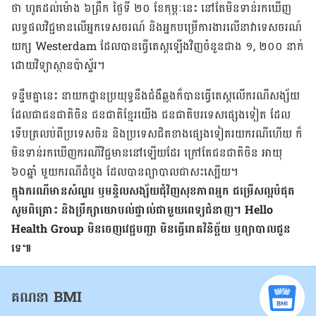
ថា ហូត​ដល់​ម៉ោង​ ៦​ព្រឹក​ ថ្ងៃទី​ ២០ ខែ​កុម្ភៈ​នេះ នៅ​តែ​មិន​ទាន់​រក​ឃើញ​
លទ្ធផល​វិជ្ជមាន​លើ​អ្នក​ទេសចរណ៍​ និង​អ្នក​បម្រើ​ការងារ​លើ​នាវា​ទេសចរណ៍​
យក្ស​ Westerdam ដែល​បាន​ធ្វើ​តេស្ត​ឡើង​វិញ​ចំនួន​ជាង ១, ២០០​ នាក់​
ដោយ​វិទ្យាស្ថាន​ប៉ាស្ទ័រ។
ទន្ទឹម​គ្នា​នេះ​ នាយកដ្ឋាន​ប្រយុទ្ធ​នឹង​ជំងឺ​ឆ្លង​ក៏​បាន​ធ្វើ​តេស្ត​លើ​ករណី​សង្ស័យ
ដែល​ជា​ជន​ជាតិ​ចិន ជន​ជាតិ​ខ្មែរ​យើង​ ជន​ជាតិ​បរទេស​ផ្សេង​ទៀត ដែល​
ទើប​ត្រលប់​ពី​ប្រទេស​ចិន និង​ប្រទេស​ជិត​ខាង​ផ្សេង​ទៀត​រយ​ករណី​ហើយ​ ក៏​
មិន​ទាន់​រក​ឃើញ​ករណី​វិជ្ជមាន​នៅ​ឡើយ​ដែរ ក្រៅ​តែ​ជន​ជាតិ​ចិន​ អាយុ​
៦០ឆ្នាំ មួយ​ករណី​ដំបូង​ ដែល​បាន​ព្យាបាល​ជា​សះ​ស្បើយ។
ក្នុង​ករណី​មាន​សំណួរ ឬ​មន្ទិលសង្ស័យ​ជុំវិញ​សុខភាព​អ្នក ជម្រើស​ល្អ​បំផុត
សូម​ពិគ្រោះ និង​ប្រឹក្សា​យោបល់​ផ្ទាល់​ជាមួយ​ពេទ្យ​ជំនាញ។ Hello
Health Group មិន​ចេញ​វេជ្ជបញ្ជា មិន​ធ្វើ​រោគវិនិច្ឆ័យ ឬ​ព្យាបាល​ជូន​
ទេ៕
គណនា BMI