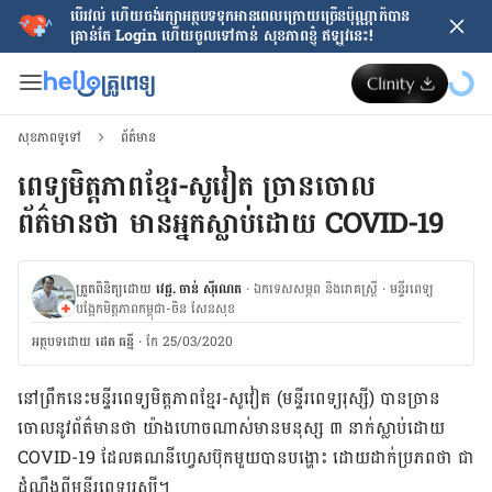
បើរវល់ ហើយចង់​រក្សាអត្ថបទទុកអានពេលក្រោយ​ច្រើនប៉ុណ្ណាក៏បាន
គ្រាន់តែ​ Login ហើយចូលទៅកាន់ សុខភាពខ្ញុំ ឥឡូវនេះ!
សុខភាពទូទៅ
ព័ត៌មាន
ពេទ្យមិត្តភាពខ្មែរ-សូវៀត ច្រានចោល
ព័ត៌មានថា មានអ្នកស្លាប់ដោយ COVID-19
ត្រួតពិនិត្យដោយ
វេជ្ជ. ចាន់ ស៊ីណេត
·
ឯកទេសសម្ភព និងរោគស្ត្រី
·
ម​ន្ទីរពេទ្យ
បង្អែកមិត្តភាពកម្ពុជា-ចិន សែនសុខ
អត្ថបទ​ដោយ
ដេត ធន្នី
·
កែ 25/03/2020
នៅ​ព្រឹក​នេះ​មន្ទីរពេទ្យ​មិត្តភាព​ខ្មែរ-សូវៀត (មន្ទីរពេទ្យរុស្សី) បាន​ច្រាន​
ចោល​នូវ​ព័ត៌មាន​ថា យ៉ាង​ហោច​ណាស់​មាន​​មនុស្ស​ ៣​ នាក់​ស្លាប់​ដោយ
COVID-19 ដែល​គណនី​ហ្វេសប៊ុក​មួយ​បាន​បង្ហោះ ដោយ​ដាក់​ប្រភព​ថា ជា​
ដំណឹង​ពី​មន្ទីរពេទ្យ​រុស្សី។