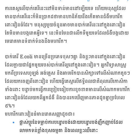
ការ​តេស្ដ​​លើ​បាក់តេរី​នេះ​នៅមិនទាន់​មាន​នៅ​ឡើយទេ ហើយ​មនុស្ស​ដែល​
មាន​បាក់តេរី​នេះ​ក៏​មិន​ប្រាកដ​ថា​មាន​ហានិភ័យ​នឹងកើត​មាន​​ជំងឺ​មហារីក​
ពោះវៀនធំ​ដែរ។ មនុស្ស​មួយ​ចំនួន​អាច​មាន​បាក់តេរី​នេះ​នៅ​ក្នុង​ពោះវៀន​
តែ​មិន​មាន​បង្ក​រោគ​អ្វី​ទេ។ នេះ​មិនមែន​ជា​លើក​ទី​មួយ​ទេ​ដែល​ជំងឺ​បង្ក​ដោយ​
មេរោគ​មាន​ទំនាក់ទំនង​នឹង​មហារីក។
បាក់តេរី
E.coli
​មាន​ច្រើន​ប្រភេទ​ខុសៗគ្នា និង​ខ្លះ​មាន​នៅ​ក្នុង​ពោះវៀន​
ដែល​ក្លាយ​ជា​ផ្នែក​មួយ​របស់​បាក់តេរីល្អ​នៅ​ក្នុង​ពោះ​វៀន
។
​អ្នក​វិទ្យាសាស្ត្រ​
មកពីប្រទេស​ហូឡង់​ អង់គ្លេស និង​អាមេរិក​បាន​សិក្សា​ទៅ​លើ​សំណាក​តូចៗ​
ដែល​យក​ចេញ​ពីពោះវៀន
ហើយ​​ធ្វើតេស្ដ​លើ​ឥទ្ធិពល​ជាតិពុល​លើ​កោសិកា​
ទាំង​នោះ បន្ទាប់​មក​ធ្វើការ​ប្រៀបធៀប​ការ​ខូចខាត​មាន​លើ​សំណាក​មហារីក​
ពោះវៀនធំ​ដែល​យក​ពី​អ្នក​ជំងឺ និង​បាន​រក​ឃើញ​មាន​ភាព​ដូចគ្នា​ប្រហែល​
៥
%
។
មហារីក​ពោះវៀនធំ​មាន​រោគសញ្ញា​ដូចជា​៖
ផ្លាស់ប្ដូរ​នៃ​ទម្លាប់​ការ​បន្ទោរ​បង់​ដោយ​បន្ទោរ​បង់​ញឹកញាប់​ដែល​
លាមក​ទន់ខ្លាំង​ខុសធម្មតា
និង​ពេលខ្លះ​ឈឺពោះ