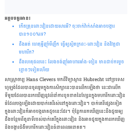
អត្ថបទគួរអាន៖
កើតគ្រុនពោះវៀនដោយសារអី? ចុះចាក់វ៉ាក់សាំងអាចបង្ការ
បាន១០០%ទេ?
ដឹងអត់ ហេតុអ្វីញ៉ាំមីញឹក ធ្វើឲ្យស្អិតក្រពះ-ពោះវៀន និងវិវត្តជា
មហារីក?
ដឹងហេតុផលនេះ​ លែងចង់ញ៉ាំអាហារអាំង-ចៀន មានជាប់កម្ទេច
ខ្លោចៗទៀតហើយ
សាស្ត្រាចារ្យ
Hans Clevers
មក​ពី​វិទ្យាស្ថាន
Hubrecht
នៅ​ប្រទេស​
ហូឡង់ដែល​បាន​ចូលរួម​ក្នុង​ការសិក្សា​នេះ​បាន​លើក​ឡើង​ថា នេះ​ជា​លើក​
ទីមួយ​ដែល​បាន​រក​ឃើញ​នូវ​លំនាំ​ការ​ខូចខាត​នៃ​ហ្សែន​ក្នុង​មហារីក​ពោះវៀន
ធំ​ដែល​បង្ក​ឡើង​ដោយ​បាក់តេរី​រស់នៅ​ក្នុង​ពោះវៀន។ បាក់តេរី​ផ្សេង​ទៀត​
ក្នុង​ពោះវៀន​ក៏​អាច​បង្ក​រោគ​ដូច​នេះ​ដែរ។ ប៉ុន្តែ​ការ​រក​ឃើញ​នេះ​នឹង​ជួយ​ឲ្យ​
ដឹង​បន្ថែម​ពី​តួនាទី​របស់​បាក់តេរី​ក្នុង​ពោះវៀន​ និង​អាច​ជួយ​ក្នុង​ការ​រក​ឃើញ​
និង​បង្ការ​ជំងឺ​មហារីក​ពោះវៀនធំ​នា​ពេល​អនាគត។