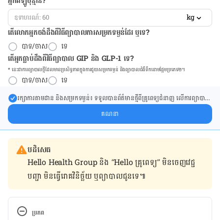
អ្នកគីឡូប៉ុន្មាន?
kg
តើលោកអ្នកចង់ដឹង​ពីវិធីព្យាបាលការសម្រកទម្ងន់ដែរ ឬទេ?
បាទ/ចាស
ទេ
តើអ្នកធ្លាប់ដឹងពីវិធីព្យាបាល GIP និង GLP-1 ទេ?
* នេះ​ជា​ការ​ព្យា​បាល​ថ្មីដែល​​មាន​ប្រសិទ្ធ​ភាព​ក្នុង​ការ​ជួយ​សម្រក​ទម្ងន់ និង​ព្យា​បាល​ជំ​ងឺ​ទឹក​នោម​ផ្អែម​ប្រភេទ២។
បាទ/ចាស
ទេ
រក្សា​ការ​តាមដាន និងសម្រក​ទម្ងន់៖ ទទួលបាន​ព័ត៌​មាន​ថ្មី​ពី​គ្រូពេទ្យ​ជំនាញ លើ​ការ​ព្យា​បាល​
ការសម្រក​ទម្ងន់ និងការផ្តល់ជំនួយដោយផ្ទាល់​ក្នុង​ប្រអប់​សារ​របស់​អ្នក។
គណនា
បដិសេធ
Hello Health Group និង “Hello គ្រូពេទ្យ” មិន​ចេញ​វេជ្ជ
បញ្ជា មិន​ធ្វើ​រោគវិនិច្ឆ័យ ឬ​ព្យាបាល​ជូន​ទេ៕
ប្រភព