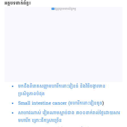
អត្ថបទពាក់ព័ន្ធ៖
ផ្សព្វផ្សាយពាណិជ្ជកម្ម
មកដឹងពីរោគសញ្ញាមហារីកពោះវៀនធំ និងវិធីបង្ការមាន
ប្រសិទ្ធភាពបំផុត
Small intestine cancer (មហារីកពោះវៀនតូច
)
សាហាវ​ណាស់ វៀតណាម​ស្លាប់​ជាង ៣០០នាក់​រាល់​ថ្ងៃ​ដោយ​សារ​
មហារីក ​ព្រោះ​ផឹក​ស្រា​​ច្រើន