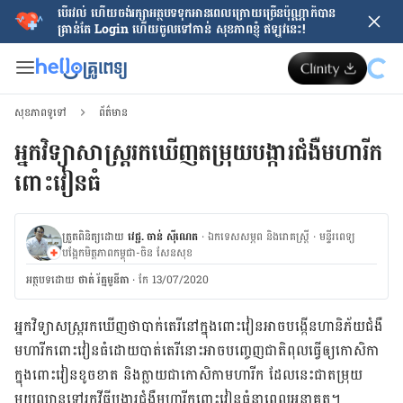
បើរវល់ ហើយចង់​រក្សាអត្ថបទទុកអានពេលក្រោយ​ច្រើនប៉ុណ្ណាក៏បាន
គ្រាន់តែ​ Login ហើយចូលទៅកាន់ សុខភាពខ្ញុំ ឥឡូវនេះ!
សុខភាពទូទៅ
ព័ត៌មាន
អ្នកវិទ្យាសាស្រ្តរកឃើញតម្រុយបង្ការ​ជំងឺមហារីក
ពោះវៀនធំ
ត្រួតពិនិត្យដោយ
វេជ្ជ. ចាន់ ស៊ីណេត
·
ឯកទេសសម្ភព និងរោគស្ត្រី
·
ម​ន្ទីរពេទ្យ
បង្អែកមិត្តភាពកម្ពុជា-ចិន សែនសុខ
អត្ថបទ​ដោយ
ថាត់ រ័ត្នមូនីតា
·
កែ 13/07/2020
អ្នក​វិទ្យាសស្រ្តរកឃើញថាបាក់តេរីនៅ​ក្នុង​ពោះវៀន​
អាច​បង្កើន​ហានិភ័យ​ជំងឺ​
មហារីក​ពោះវៀន​
ធំដោយបាត់តេរីនោះអាច
បញ្ចេញ​ជាតិពុល​ធ្វើឲ្យ​កោសិកា​
ក្នុង​ពោះវៀន​ខូចខាត និង​ក្លាយ​ជា​កោសិកា​មហារីក ដែលនេះជា​តម្រុយ
មួយឈានទៅ​រកវីធី
បង្ការ​ជំងឺ​មហារីក​ពោះវៀនធំ​នា​ពេល​អនាគត
។