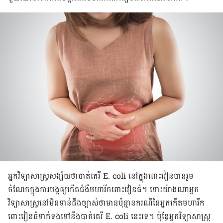
អ្នកវិទ្យាសាស្ត្រ​សង្ស័យថាបាត់តេរី E. coli នៅ​ក្នុង​ពោះ​វៀន​បាន​រួម
ចំណែក​ក្នុងការ​បង្ក​ឲ្យ​កើតជំងឺមហារីកពោះវៀនធំ។
ទោះយ៉ាងណាអ្នក
វិទ្យាសាស្រ្តនៅ​មិន​ទាន់​ដឹង​ច្បាស់​ថា​មាន​ប៉ុន្មាន​ករណី​នៃ​អ្នក​កើត​មហារីក​
ពោះវៀនធំ​​ទាក់ទង​ទៅ​នឹង​បាក់តេរី
E. coli
នេះទេ។ ប៉ុន្តែ​អ្នកវិទ្យាសាស្ត្រ​​