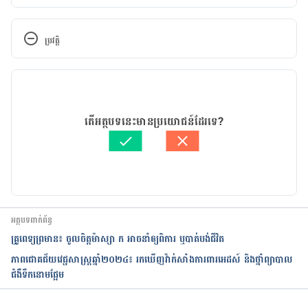
https://www.bbc.com/news/health-51626946
ប្រវត្តិ
កំណែ​ប្រែបច្ចុប្បន្ន
13/07/2020
អត្ថបទ​ដោយ 
ថាត់ រ័ត្នមូនីតា
តើអត្ថបទនេះមានប្រយោជន៍ដែរទេ?
ត្រួតពិនិត្យដោយ 
វេជ្ជ. ចាន់ ស៊ីណេត
បច្ចុប្បន្នភាពដោយ៖ 
Solika
អត្ថបទពាក់ព័ន្ធ
គ្រូពេទ្យព្រមាន៖ ចូលចិត្តម៉ាស្សា ក អាចនាំឲ្យពិការ ឬបាត់បង់ជីវិត
ភាពជោគជ័យវេជ្ជសាស្ត្រឆ្នាំ២០២៤៖ រកឃើញវ៉ាក់សាំងការពារអេដស៍ និងថ្នាំព្យាបាល
ជំងឺទឹកនោមផ្អែម