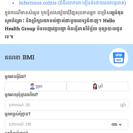
Infectious colitis (ជំងឺរលាក​ពោះវៀន​ធំដោយសារបង្ករោគ)
ក្នុង​ករណី​មាន​សំណួរ ឬ​មន្ទិលសង្ស័យ​ជុំវិញ​សុខភាព​អ្នក ជម្រើស
​ល្អ​បំផុត
សូម​ពិគ្រោះ និង​ប្រឹក្សា​យោបល់​ផ្ទាល់​ជាមួយ​ពេទ្យ​ជំនាញ។
Hello
Health Group
មិន​ចេញ​វេជ្ជបញ្ជា មិន​ធ្វើ​រោគវិនិច្ឆ័យ ឬ​ព្យាបាល​ជូន​
ទេ៕
គណនា BMI
អ្នកភេទអ្វីដែរ?
ប្រុស
ស្រី
អ្នកអាយុប៉ុន្មានហើយ?
(ឆ្នាំ)
អ្នកកម្ពស់ប៉ុន្មាន?
cm