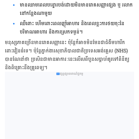
មាន​ឈាម​ពេល​បន្ទោរ​បង់​ដោយ​មិន​មាន​រោគសញ្ញា​ផ្សេង
​ឬ រលាក​
នៅ​កន្លែង​ណា​មួយ
ឈឺពោះ
ហើមពោះ​ពេល​ញ៉ាំ​អាហារ និង​ពេលខ្លះ​ការ​ថយ​ចុះ​នៃ​
បរិមាណ​អាហារ និង​ការ​ស្រក​ទម្ងន់។
មនុស្ស​ភាគ​ច្រើន​មាន​រោគសញ្ញា​នេះ ប៉ុន្តែក៏អាច​​មិន​មែន​ជា​ជំងឺ​មហារីក​
ពោះវៀនធំ​ទេ។ ប៉ុន្តែភ្នាក់ងារសុខាភិបាល​ជាតិ​ប្រទេស​អង់គ្លេស (NHS) ​
បាន​ណែនាំ​ថា ប្រសិនជា​មាន​អាការៈ​នេះ​លើស​ពី​បួន​សប្ដាហ៍​គួរ​ទៅ​ពិនិត្យ
និង​ពិគ្រោះ​នឹង​គ្រូពេទ្យ។
ផ្សព្វផ្សាយពាណិជ្ជកម្ម