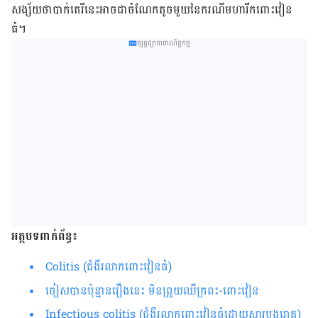
សង្ស័យ​ថា​បាក់តេរី​នេះ​អាច​ជា​ចំណែក​តូច​មួយ​នៃ​ករណី​មហារីក​ពោះវៀន
ធំ។
ផ្សព្វផ្សាយពាណិជ្ជកម្ម
អត្ថបទពាក់ព័ន្ធ៖
Colitis (ជំងឺរលាក​ពោះវៀនធំ)
ចៀស​បាន​ប៉ុន្មាន​រឿង​នេះ មិនព្រួយ​ឈឺ​​ក្រពះ-​ពោះវៀន
Infectious colitis (ជំងឺរលាក​ពោះវៀន​ធំដោយសារបង្ករោគ)