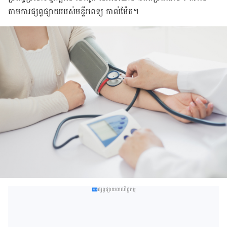
តាម​ការ​ផ្សព្វ​ផ្សាយ​របស់​មន្ទីរពេទ្យ កាល់ម៉ែត។
ផ្សព្វផ្សាយពាណិជ្ជកម្ម