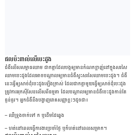
ផល​ប៉ះពាល់​លើ​បេះដូង
ជំងឺ​លើស​សម្ពាធ​ឈាម ជា​កត្តា​ដែល​បង្ក​ឲ្យ​មាន​កំណក​ខ្លាញ់​នៅ​ក្នុង​សរសៃ​
ឈាម​បេះដូង​ដែល​អាច​បណ្ដាល​ឲ្យ​មាន​ជំងឺ​ស្ទះ​សរសៃ​ឈាម​បេះដូង។ ជំងឺ​
នេះ​ធ្វើ​ឲ្យ​សាច់​ដុំ​បេះ​ដូង​ឡើង​ក្រាស់ ដែល​ជា​កត្តា​មួយ​ធ្វើ​ឲ្យ​សាច់​ដុំ​បេះដូង​
ត្រូវ​ការ​អុកស៊ីសែន​លើស​ពី​ធម្មតា ដែល​បណ្ដាល​ឲ្យ​មាន​ជំងឺ​បេះដូង​កាន់​តែ​
ធ្ងន់ធ្ងរ។ អ្នក​ជំងឺ​នឹង​បង្ហាញ​រោគ​សញ្ញា​ខ្លះៗ​ដូចជា៖
– ឈឺ​ទ្រូង​ចាក់​ទៅ ក ឬ​ដើម​ដៃ​ឆ្វេង
– ហត់​នៅ​ពេល​ធ្វើ​ការងារ​ប្រចាំ​ថ្ងៃ ឬ​ក៏​ហត់​នៅ​ពេល​សម្រាក។