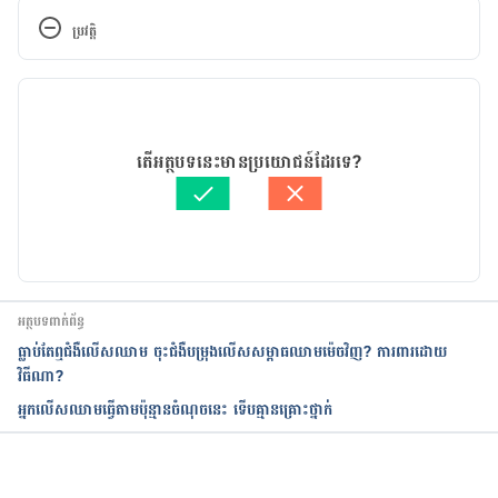
ប្រវត្តិ
កំណែ​ប្រែបច្ចុប្បន្ន
02/09/2020
អត្ថបទ​ដោយ 
នាង សុខុមដាលីញ៉ា
តើអត្ថបទនេះមានប្រយោជន៍ដែរទេ?
ត្រួតពិនិត្យដោយ 
វេជ្ជ. ចាន់ ស៊ីណេត
បច្ចុប្បន្នភាពដោយ៖ 
ដេត ធន្នី
អត្ថបទពាក់ព័ន្ធ
ធ្លាប់តែឮជំងឺលើសឈាម ចុះជំងឺ​បម្រុងលើសសម្ពាធឈាមម៉េចវិញ? ការពារដោយ
វិធីណា?
អ្នកលើសឈាមធ្វើតាមប៉ុន្មានចំណុចនេះ ទើបគ្មានគ្រោះថ្នាក់