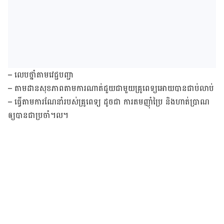
– លេប​ថ្នាំ​តាម​វេជ្ជបញ្ជា
– តាម​ដាន​សុខភាពតាម​ការ​ណាត់​ជួយ​ជាមួយ​គ្រូពេទ្យ​អោយ​បាន​ជាប់​លាប់
– ធ្វើ​តាម​ការ​ណែនាំ​របស់​គ្រូពេទ្យ ដូច​ជា ការ​តម​ញ៉ាំ​ប្រៃ និង​ហាត់​ប្រាណ​
ឲ្យ​បាន​ជា​ប្រចាំ។ល។