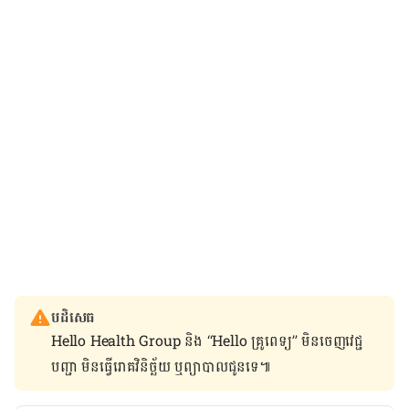
បដិសេធ
Hello Health Group និង “Hello គ្រូពេទ្យ” មិន​ចេញ​វេជ្ជ
បញ្ជា មិន​ធ្វើ​រោគវិនិច្ឆ័យ ឬ​ព្យាបាល​ជូន​ទេ៕