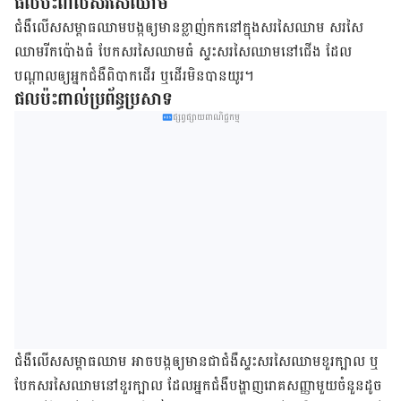
ផល​ប៉ះពាល់​សរសៃឈាម
ជំងឺ​លើស​សម្ពាធ​ឈាម​បង្ក​ឲ្យ​មានខ្លាញ់​កក​នៅ​ក្នុង​សរសៃ​ឈាម សរសៃ​
ឈាម​រីក​ប៉ោង​ធំ បែក​សរសៃ​ឈាម​ធំ ស្ទះ​សរសៃ​ឈាម​នៅ​ជើង ដែល​
បណ្ដាល​ឲ្យ​អ្នក​ជំងឺ​ពិបាក​ដើរ ឬ​ដើរ​មិន​បាន​យូរ។
ផល​ប៉ះពាល់​ប្រព័ន្ធ​ប្រសាទ
ផ្សព្វផ្សាយពាណិជ្ជកម្ម
ជំងឺ​លើស​សម្ពាធ​ឈាម អាច​បង្ក​ឲ្យ​មាន​ជា​ជំងឺ​ស្ទះ​សរសៃ​ឈាម​ខួរក្បាល ឬ​
បែក​សរសៃ​ឈាម​នៅ​ខួរក្បាល ដែល​អ្នក​ជំងឺ​បង្ហាញ​រោគ​សញ្ញា​មួយ​ចំនួន​ដូច​