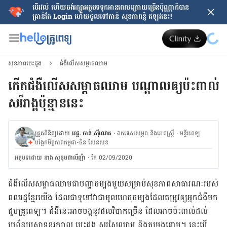
បើរវល់ ហើយចង់​រក្សាអត្ថបទទុកអានពេលក្រោយ​ច្រើនប៉ុណ្ណាក៏បាន
គ្រាន់តែ​ Login ហើយចូលទៅកាន់ សុខភាពខ្ញុំ ឥឡូវនេះ!
សុខភាពបេះដូង
ជំងឺលើសសម្ពាធឈាម
កើតជំងឺលើសសម្ពាធឈាម បណ្ដាលឲ្យប៉ះពាល់
សរីរាង្គប៉ុន្មាននេះ
ត្រួតពិនិត្យដោយ
វេជ្ជ. ចាន់ ស៊ីណេត
·
ឯកទេសសម្ភព និងរោគស្ត្រី
·
ម​ន្ទីរពេទ្យ
បង្អែកមិត្តភាពកម្ពុជា-ចិន សែនសុខ
អត្ថបទ​ដោយ
នាង សុខុមដាលីញ៉ា
·
កែ 02/09/2020
ជំងឺ​លើស​សម្ពាធ​ឈាម​ជា​បញ្ហា​ចម្បង​មួយ​សម្រាប់​សុខភាព​សាធារណៈ​របស់​
ពលរដ្ឋ​ខ្មែរ​យើង ដែល​ជា​ទូទៅ​វា​ជា​មូលហេតុ​ចម្បង​ដែល​តម្រូវ​ឲ្យ​អ្នក​ជំងឺ​មក​
ជួប​គ្រូពេទ្យ។ ជំងឺ​នេះ​អាច​បង្ក​នូវ​ផល​វិបាក​ច្រើន ដែល​អាច​ប៉ះពាល់​ដល់​
ប្រព័ន្ធ​ប្រសាទ​ខួរក្បាល បេះដូង សរសៃ​ឈាម និង​តម្រង​នោម។ នេះ​បើ​