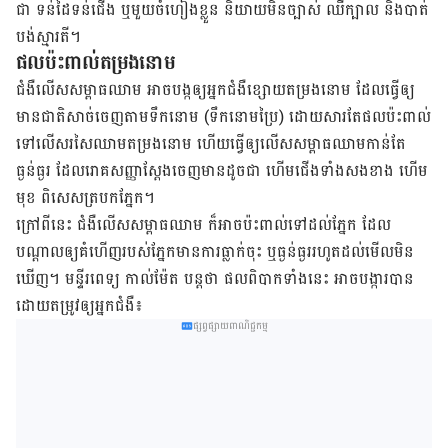
ជា ទន់​ដៃ​ទន់​ជើង ឬ​មួយ​ចំហៀង​ខ្លួន និយាយ​មិន​ច្បាស់ ឈឺ​ក្បាល និង​បាត់​
បង់​ស្មារតី។
ផល​ប៉ះពាល់​តម្រងនោម
ជំងឺ​លើស​សម្ពាធ​ឈាម អាច​បង្ក​ឲ្យ​អ្នក​ជំងឺ​ខ្សោយ​តម្រងនោម ដែល​ធ្វើ​ឲ្យ​
មាន​ជាតិ​សាច់​ចេញ​តាម​ទឹក​នោម (ទឹក​នោម​ប្រៃ) ដោយ​សារ​តែ​ផល​ប៉ះពាល់​
ទៅ​លើ​សរសៃ​ឈាម​តម្រងនោម ហើយ​ធ្វើ​ឲ្យលើស​សម្ពាធ​ឈាម​កាន់​តែ​
ធ្ងន់ធ្ងរ ដែល​រោគ​សញ្ញា​ស្ដែង​ចេញ​មាន​ដូច​ជា ហើម​ជើង​ទាំង​សង​ខាង ​ហើម​
មុខ ពិសេស​ត្របក​ភ្នែក។
ក្រៅ​ពី​នេះ ជំងឺ​លើស​សម្ពាធ​ឈាម ក៏​អាច​ប៉ះពាល់​ទៅ​ដល់​ភ្នែក ដែល​
បណ្ដាល​ឲ្យ​គំហើញ​របស់​ភ្នែក​មាន​ការ​ធ្លាក់​ចុះ ឬ​ធ្ងន់ធ្ងរ​រហូត​ដល់​មើល​មិន​
ឃើញ។ មន្ទីរពេទ្យ កាល់ម៉ែត បន្ត​ថា ផល​ពិបាក​ទាំង​នេះ អាច​បង្ការ​បាន​
ដោយ​តម្រូវ​ឲ្យ​អ្នក​ជំងឺ៖
ផ្សព្វផ្សាយពាណិជ្ជកម្ម