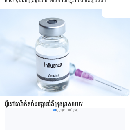
សាំងបង្ការជំងឺគ្រុនផ្តាសាយ អាចការពារខ្លួនយើងបានល្អបំផុត។
អ្វីទៅជាវ៉ាក់សាំងបង្ការជំងឺគ្រុនផ្តាសាយ?
ផ្សព្វផ្សាយពាណិជ្ជកម្ម