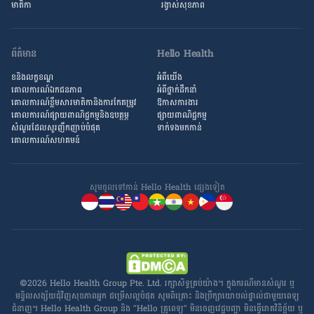
មាតិកា
រង្វាស់​សុខភាព
ព័ត៌មាន
Hello Health
ខនិងលក្ខខណ្ឌ
អំពីយើង
គោលការណ៍ឯកជនភាព
អំពី​ថ្នាក់ដឹកនាំ
គោលការណ៍​ខ្លឹម​សារ​មាតិកា​និង​ការ​កែតម្រូវ
ឱកាស​ការងារ
គោលការណ៍ផ្សាយពាណិជ្ជកម្មនិងឧបត្ថម្ភ
ផ្សាយពាណិជ្ជកម្ម
សំណួរ​ដែល​សួរ​ញឹកញាប់​បំផុត
ទាក់ទងមកកាន់
គោលការណ៍​សហគមន៍
សូមចូល​ទៅកាន់ Hello Health ផ្សេង​ទៀត
©2026 Hello Health Group Pte. Ltd. រក្សាសិទ្ធ​គ្រប់យ៉ាង។ ក្នុង​ករណី​មាន​សំណួរ ឬ​
មន្ទិលសង្ស័យ​ជុំវិញ​សុខភាព​អ្នក ជម្រើស​ល្អ​បំផុត សូម​ពិគ្រោះ និង​ប្រឹក្សា​យោបល់​ផ្ទាល់​ជាមួយ​ពេទ្យ​
ជំនាញ។ Hello Health Group និង “Hello គ្រូពេទ្យ” មិន​ចេញ​វេជ្ជបញ្ជា មិន​ធ្វើ​រោគវិនិច្ឆ័យ ឬ​