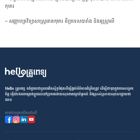
កុមារ
– សញ្ញាបត្រវិទ្យាសាស្ត្ររោគកុមារ ពីប្រទេស​បារាំង និងអូស្ត្រាលី
Hello គ្រូពេទ្យ ​ចង់​ក្លាយ​ជា​ប្រភព​ជិតស្និទ្ធបំផុតដើម្បី​ផ្ដល់​ព័ត៌មាន​ដ៏​ត្រឹមត្រូវ​ ដើម្បី​ជា​ទុន​ក្នុង​ការ​សម្រេច​
ចិត្ត ធ្វើ​យ៉ាង​ណា​ឲ្យ​បងប្អូន​រស់នៅ​ប្រកប​ដោយ​សុខភាព​ល្អ​បរិបូរណ៍ និង​ស្រស់ស្រាយ​សុខសប្បាយ​ជា​
ដរាប
តាម​ដាន​ពួក​យើង​នៅ​លើ