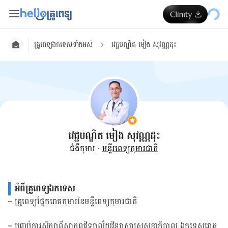
គ្រូពេទ្យ​ឯក​ទេស​ទាំង​អស់
វេជ្ជបណ្ឌិត មៀង សុវណ្ណដុះ
វេជ្ជបណ្ឌិត មៀង សុវណ្ណដុះ
ជំងឺកុមារ
·
មន្ទីរពេទ្យកុមារជាតិ
អំពី​គ្រូពេទ្យឯកទេស
– គ្រូពេទ្យផ្នែករោគកុមារនៃមន្ទីពេទ្យកុមារជាតិ
– បញ្ចប់ការសិក្សាពីសាកលវិទ្យាល័យវិទ្យាសាស្ត្រសុខាភិបាល ឯកទេសរោគ