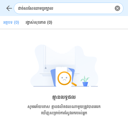
អត្ថបទ
(
0
)
រង្វាស់សុខភាព
(
0
)
គ្មានលទ្ធផល
សូមអភ័យទោស គ្មានផលិតផលណាមួយត្រូវបានគេរក
ឃើញសម្រាប់ការស្វែងរករបស់អ្នក