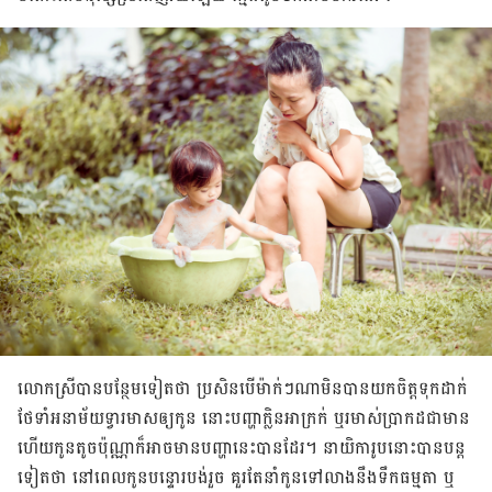
លោក​ស្រី​បាន​បន្ថែម​ទៀត​ថា ប្រសិនបើ​ម៉ាក់​ៗ​ណា​មិន​បាន​យក​ចិត្ត​ទុក​ដាក់​
ថែទាំ​អនាម័យ​ទ្វារមាស​ឲ្យ​កូន នោះ​បញ្ហា​ក្លិន​អាក្រក់ ឬ​រមាស់​ប្រាកដ​ជា​មាន
ហើយកូន​តូច​ប៉ុណ្ណា​ក៏​អាច​មាន​បញ្ហា​នេះ​បាន​ដែរ។ នាយិកា​រូប​នោះ​បាន​បន្ត​
ទៀត​ថា នៅ​ពេល​កូន​បន្ទោរបង់​រួច គួរតែ​នាំ​កូន​ទៅ​លាង​នឹង​ទឹក​ធម្មតា ឬ​