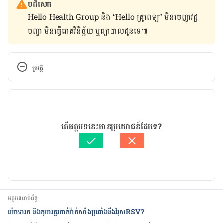
បដិសេធ
Hello Health Group និង “Hello គ្រូពេទ្យ” មិន​ចេញ​វេជ្ជ
បញ្ជា មិន​ធ្វើ​រោគវិនិច្ឆ័យ ឬ​ព្យាបាល​ជូន​ទេ៕
ប្រវត្តិ
កំណែ​ប្រែបច្ចុប្បន្ន
11/10/2019
អត្ថបទ​ដោយ 
Try Ravi
តើអត្ថបទនេះមានប្រយោជន៍ដែរទេ?
ត្រួតពិនិត្យដោយ 
វេជ្ជ. ចាន់ ស៊ីណេត
បច្ចុប្បន្នភាពដោយ៖ 
ដេត ធន្នី
អត្ថបទពាក់ព័ន្ធ
ម៉េចទារក និងកុមារគួរចាក់វ៉ាក់សាំងប្រឆាំងនឹងវីរុសRSV?