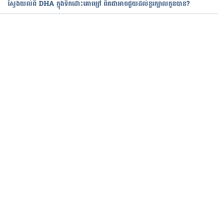
ស្វែងយល់ពី DHA ក្នុងទឹកដោះគោម្សៅ ពិតជាអាចជួយដល់ខួរក្បាលកូនបាន?
កំពុងដំណើរការ...