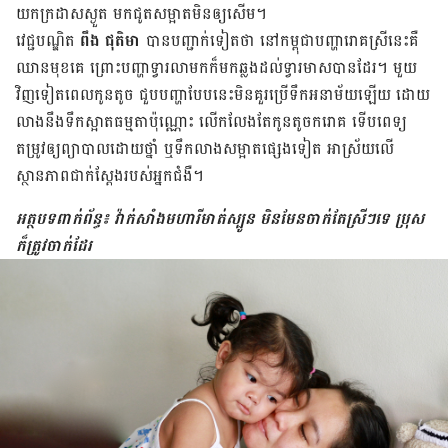
យក​ក្រដាស​ស្ងួត មក​ជូត​សម្អាត​មិន​ឲ្យ​សើម។
វេជ្ជបណ្ឌិត
ពឹង ជុតិមា
បាន​បញ្ជាក់​ទៀត​ថា នៅ​កម្ពុជា​បញ្ហា​រោគស្រី​នេះ​គឺ​
ឈាន​មុខ​គេ ព្រោះ​បញ្ហា​ទ្វារ​លាមក​ក៏​មក​ឆ្លង​ដល់​ទ្វារមាស​បាន​ដែរ។ មួយ​
វិញ​ទៀត​ពេល​កូន​តូច ជួប​បញ្ហា​បែប​នេះ​មិន​គួរ​ប្រើ​ទឹក​អនាម័យ​ឡើយ ដោយ​
លាង​នឹង​ទឹក​ស្អាត​ធម្មតា​ប៉ុណ្ណោះ លើកលែង​តែ​កូន​តូច​ក​រោគ ទើប​ពេទ្យ​
តម្រូវ​ឲ្យ​ព្យាបាលដោយ​ថ្នាំ ឬ​ទឹក​លាង​សម្អាត​ផ្សេង​ទៀត អាស្រ័យ​លើ​
ស្ថានភាព​ជាក់ស្ដែង​របស់​អ្នក​ជំងឺ។
អត្ថបទពាក់ព័ន្ធ៖ វ៉ាក់សាំងមហារីមាត់ស្បូន មិនមែនចាក់តែស្រីៗទេ ប្រុស
ក៏ត្រូវចាក់ដែរ