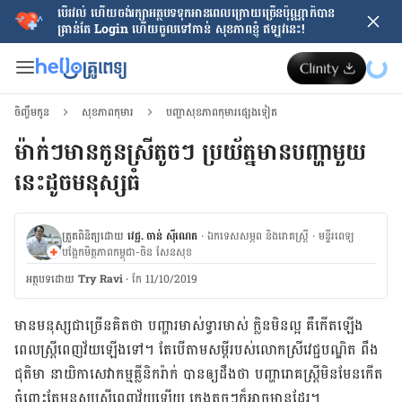
បើរវល់ ហើយចង់​រក្សាអត្ថបទទុកអានពេលក្រោយ​ច្រើនប៉ុណ្ណាក៏បាន
គ្រាន់តែ​ Login ហើយចូលទៅកាន់ សុខភាពខ្ញុំ ឥឡូវនេះ!
ចិញ្ចឹមកូន
សុខភាពកុមារ
បញ្ហាសុខភាពកុមារផ្សេងទៀត
ម៉ាក់​ៗ​មាន​កូនស្រី​តូច​ៗ ប្រយ័ត្ន​មាន​បញ្ហា​មួយ​
នេះ​ដូច​មនុស្ស​ធំ
ត្រួតពិនិត្យដោយ
វេជ្ជ. ចាន់ ស៊ីណេត
·
ឯកទេសសម្ភព និងរោគស្ត្រី
·
ម​ន្ទីរពេទ្យ
បង្អែកមិត្តភាពកម្ពុជា-ចិន សែនសុខ
អត្ថបទ​ដោយ
Try Ravi
·
កែ 11/10/2019
មានមនុស្ស​ជាច្រើន​គិត​ថា បញ្ហា​រមាស់​ទ្វារមាស់ ក្លិន​មិន​ល្អ គឺ​កើត​ឡើង​
ពេល​ស្រ្តី​ពេញ​វ័យ​ឡើង​ទៅ។ តែ​បើ​តាម​សម្ដី​របស់​លោកស្រី​វេជ្ជបណ្ឌិត ពឹង
ជុតិមា នាយិកា​សេវាកម្ម​គ្លីនិក​រ៉ាក់ បាន​ឲ្យ​ដឹង​ថា បញ្ហា​រោគ​ស្រ្តី​មិន​មែន​កើត
ចំពោះ​តែមនុស្ស​ស្រី​ពេញ​វ័យ​ឡើយ ក្មេង​តូច​ៗ​ក៏​អាច​មាន​ដែរ។