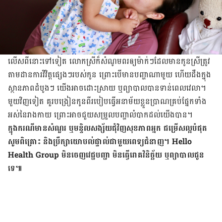
លើស​ពី​នោះ​ទៅ​ទៀត លោកស្រី​ក៏​សំណូមពរ​ឲ្យ​ម៉ាក់​ៗ​ដែល​មាន​កូន​ស្រី​ត្រូវ​
តាមដាន​ការ​វិវិត្ត​ផ្សេង​ៗ​របស់​កូន ព្រោះ​បើ​មាន​បញ្ហា​ណា​មួយ ហើយ​ដឹង​ក្នុង​
ស្ថានភាព​ដំបូង​ៗ យើង​អាច​ដោះស្រាយ ឬ​ព្យាបាល​បាន​ទាន់​ពេល​វេលា។
មួយ​វិញ​ទៀត គួរ​បង្រៀន​កូន​ពី​របៀប​ធ្វើ​អនាម័យ​ខ្លួនប្រាណ​គ្រប់​ផ្នែក​ទាំង
អស់​នៃ​រាងកាយ ព្រោះ​អាច​ជួយ​សម្រួល​បញ្ហា​លំបាក​ដល់​យើង​បាន។
ក្នុង​ករណី​មាន​សំណួរ ឬ​មន្ទិលសង្ស័យ​ជុំវិញ​សុខភាព​អ្នក ជម្រើស​ល្អ​បំផុត
សូម​ពិគ្រោះ និង​ប្រឹក្សា​យោបល់​ផ្ទាល់​ជាមួយ​ពេទ្យ​ជំនាញ។ Hello
Health Group មិន​ចេញ​វេជ្ជបញ្ជា មិន​ធ្វើ​រោគវិនិច្ឆ័យ ឬ​ព្យាបាល​ជូន​
ទេ៕