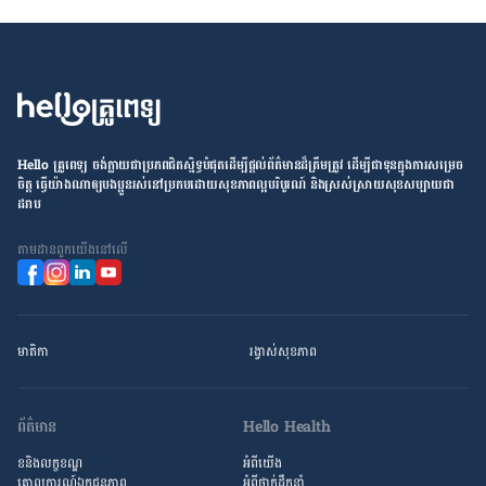
Hello គ្រូពេទ្យ ​ចង់​ក្លាយ​ជា​ប្រភព​ជិតស្និទ្ធបំផុតដើម្បី​ផ្ដល់​ព័ត៌មាន​ដ៏​ត្រឹមត្រូវ​ ដើម្បី​ជា​ទុន​ក្នុង​ការ​សម្រេច​
ចិត្ត ធ្វើ​យ៉ាង​ណា​ឲ្យ​បងប្អូន​រស់នៅ​ប្រកប​ដោយ​សុខភាព​ល្អ​បរិបូរណ៍ និង​ស្រស់ស្រាយ​សុខសប្បាយ​ជា​
ដរាប
តាម​ដាន​ពួក​យើង​នៅ​លើ
មាតិកា
រង្វាស់​សុខភាព
ព័ត៌មាន
Hello Health
ខនិងលក្ខខណ្ឌ
អំពីយើង
គោលការណ៍ឯកជនភាព
អំពី​ថ្នាក់ដឹកនាំ