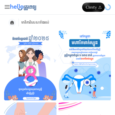
មាតិកាពិសេស​ទាំងអស់