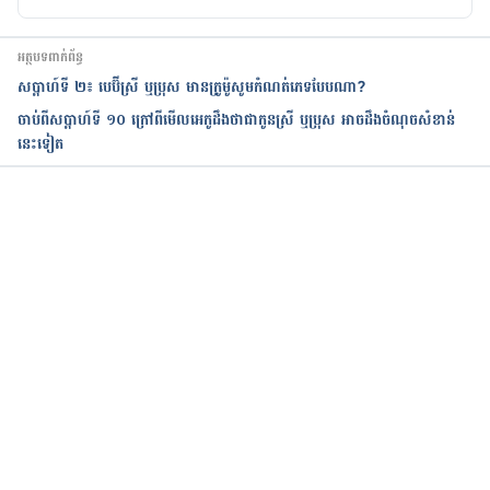
old_1136.bc. Accessed June 4, 2015.
អត្ថបទពាក់ព័ន្ធ
សប្ដាហ៍ទី ២៖ បេប៊ីស្រី ឬប្រុស មានក្រូម៉ូសូមកំណត់ភេទបែបណា?
ចាប់ពីសប្ដាហ៍ទី ១០ ក្រៅពីមើលអេកូដឹងថាជាកូនស្រី ឬប្រុស អាចដឹងចំណុចសំខាន់
នេះទៀត
កំពុងដំណើរការ...