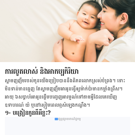
ការលូតលាស់ និងអាកប្បកិរិយា
ស្នាម​ញញឹម​របស់​កូន​យើងប្រៀប​បាននឹង​ពិភព​លោក​ស្រស់​បំព្រង។ ទោះ​
មិន​ទាន់​មាន​ធ្មេញ តែ​ស្នាម​ញញឹម​អាអូន​ធ្វើ​ឲ្យ​ម៉ាក់ប៉ា​មាន​កម្លាំង​ព្រឺស។
អាយុ​ ៦​សប្តាហ៍​អាអូន​ផ្តើម​បញ្ចេញ​អារម្មណ៍​ទៅ​តាម​អ្វី​ដែល​គេ​ឃើញ
ឧទាហរណ៍​ យំ ឬ​នៅ​ស្ងៀម​ពេលឮ​សំឡេងកណ្ដឹង​។
១- បង្រៀនកូនពីអីខ្លះ?
ផ្សព្វផ្សាយពាណិជ្ជកម្ម