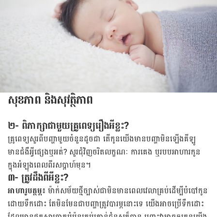
សុខភាព និងសុវត្ថិភាព ​
២- ពិភាក្សាជាមួយគ្រូពេទ្យរឿងអីខ្លះ?
គ្រូពេទ្យ​សួរពី​បញ្ហា​មួយ​ចំនួន​ដូច​ជា តើ​កូន​យើង​មាន​បញ្ហា​មិន​ឡើង​គីឡូ
មាន​ជំងឺ​អ្វី​ផ្សេង​ឬ​អត់? សួរជុំវិញ​ចរិត​លក្ខណៈ ការ​គេង ឬ​របប​អាហារ​កូន​
ក្នុង​អំឡុង​ពេល​ពីរ​សប្តាហ៍​មុន​។
៣- ត្រូវដឹងពីអីខ្លះ?
អាហា​រូបត្ថម្ភ៖
ម៉ាក់​សម័យ​ថ្មី​ច្បាស់​ជា​មិន​មាន​ពេល​វេលា​គ្រប់​ដើម្បី​បំបៅ​កូន​
ដោយ​ទឹក​ដោះ​​ តែ​មិន​មែន​ជា​បញ្ហា​ត្រូវ​បារម្ភ​នោះ​ទេ យើង​អាច​ប្រើ​ទឹកដោះ​
ដែល​មាន​ផ្ទុក​សារធាតុ​បំប៉ន​គ្រប់​គ្រាន់​ជំនួស​ក៏​បាន ព្រោះ​វា​អាច​​ឲ្យ​កូន​យើង​