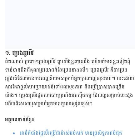
១. ប្រេង​អូលីវ​
ពិត​ណាស់​ ប្រភេទ​ប្រេង​អូលីវ គ្នា​យើង​ខ្លះ​បាន​ដឹង ហើយ​ក៏​មាន​ខ្លះ​ទៀត​ពុំ​
ទាន់​បាន​ដឹង​ពី​គុណ​ប្រយោជន៍​នៃ​ប្រេង​ខាង​លើ។ ​ប្រេង​​អូលីវ គឺ​ជា​ប្រេង​
រុក្ខជាតិ​ដែល​​​មាន​ការ​ពេញ​និយម​សម្រាប់​អ្នក​ស្រលាញ់​សុខភាព​។ នេះ​ដោយ​
សារ​តែ​វា​ផ្តល់​សារប្រយោជន៍​​ទៅ​ដល់​សុខភាព​ និង​ប្រើ​ប្រាស់​​បាន​ច្រើន​
យ៉ាង។ ប្រេង​អូលីវ​ផ្ទុក​សារធាតុ​ប្រឆាំង​អុកស៊ីតកម្ម​ ដែល​ល្អ​សម្រាប់​បេះដូង
ហើយ​ពិសេស​ល្អ​សម្រាប់​អ្នក​មាន​កូលេស្តេរ៉ូល​ខ្ពស់​។
អត្ថបទ​ពាក់​ព័ន្ធ៖
អាថ៌កំបាំងផ្លែប៊ើរប្រើជាម៉ាស់អប់សក់ មានប្រសិទ្ធភាពបំផុត