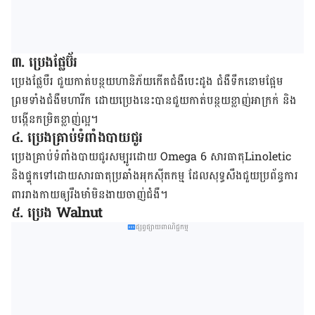
៣. ប្រេង​ផ្លែ​​​ប៊័រ
ប្រេង​ផ្លែបឺរ ជួយ​កាត់​បន្ថយ​ហានិភ័យ​កើត​ជំងឺ​បេះដូង ជំងឺ​ទឹក​នោម​ផ្អែម
ព្រម​ទាំង​ជំងឺ​មហារីក ដោយ​ប្រេងនេះ​​បាន​ជួយ​កាត់​បន្ថយ​ខ្លាញ់​​អាក្រក់ និង​
បង្កើន​​កម្រិត​ខ្លាញ់​​ល្អ។
៤. ប្រេង​គ្រាប់​ទំពាំង​បាយ​ជូរ
ប្រេង​គ្រាប់​ទំពាំង​បាយ​ជូរ​សម្បូរ​​ដោយ Omega 6 សារធាតុ​Linoletic
និង​​ផ្ទុក​ទៅ​ដោយ​សារធាតុ​ប្រឆាំង​អុកស៊ីត​កម្ម ដែល​សុទ្ធ​សឹង​ជួយ​ប្រព័ន្ធ​ការ​
ពារ​រាង​កាយ​ឲ្យ​រឹង​មាំមិន​ងាយ​ចាញ់​ជំងឺ។
៥. ប្រេង​ Walnut
ផ្សព្វផ្សាយពាណិជ្ជកម្ម