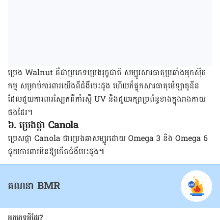
ប្រេង ​Walnut គឺ​ជា​ប្រភេទ​ប្រេង​រុក្ខជាតិ សម្បូរ​​សារធាតុ​ប្រឆាំង​អុក​ស៊ីត
កម្ម សម្រាប់​ការពារ​​យើង​ពី​ជំងឺ​បេះ​ដូង ហើយ​ក៏​ផ្ទុក​​សារធាតុ​ម៉េឡាតូនីន
ដែល​ជួយ​ការពារ​ស្បែក​ពី​កាំ​រស្មី UV និង​ជួយ​រក្សា​ប្រព័ន្ធ​ខាង​ក្នុង​រាង​កាយ​
ផង​ដែរ។
៦. ប្រេង​ផ្កា Canola
ប្រេស​ផ្កា Canola ជា​ប្រេង​ឆាសម្បូរ​ដោយ​​​ Omega 3 និង​ Omega 6
ជួយ​ការពារ​មិន​ឱ្យ​កើត​ជំងឺ​បេះ​ដូង​៕
គណនា BMR
អ្នកភេទអ្វីដែរ?