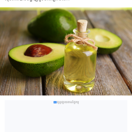
ផ្សព្វផ្សាយពាណិជ្ជកម្ម