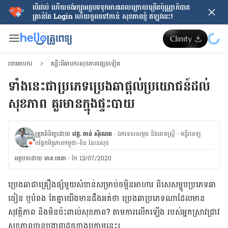
បើរវល់ ហើយចង់​រក្សាអត្ថបទទុកអានពេលក្រោយ​ច្រើនប៉ុណ្ណាក៏បាន
គ្រាន់តែ​ Login ហើយចូលទៅកាន់ សុខភាពខ្ញុំ ឥឡូវនេះ!
របបអាហារ
គន្លឹះពីអាហារសុខភាពផ្សេងទៀត
ទាំងនេះជាប្រភេទ​ប្រេងឆាផ្តល់ប្រយោជន៍ដល់
សុខភាព គួរមានក្នុងផ្ទះបាយ
ត្រួតពិនិត្យដោយ
វេជ្ជ. ចាន់ ស៊ីណេត
·
ឯកទេសសម្ភព និងរោគស្ត្រី
·
ម​ន្ទីរពេទ្យ
បង្អែកមិត្តភាពកម្ពុជា-ចិន សែនសុខ
អត្ថបទ​ដោយ
មាន រតនា
·
កែ 13/07/2020
ប្រេង​ឆា​ជា​គ្រឿង​ផ្សំ​មួយ​សំខាន់​សម្រាប់​ចម្អិន​អាហារ ពិសេស​ម្ហូប​ប្រភេទ​ឆា
ចៀន​ ឬ​បំពង តែ​គ្នា​យើង​មាន​ដឹង​អត់​ថា ប្រេង​ឆា​ប្រភេទ​ណាដែល​មាន​
សុវត្ថិភាព និង​មិន​ប៉ះ​ពាល់​សុខភាព​? តាម​ការ​លើក​ឡើង​ របស់​អ្នក​ស្រាវជ្រាវ​
សុខភាព​បាន​បង្ហាញ​ដូច​ខាង​ក្រោម​នេះ៖