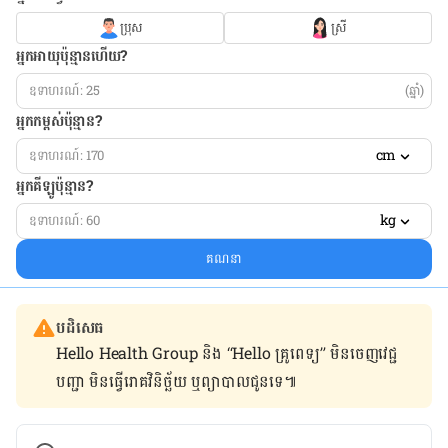
ប្រុស
ស្រី
អ្នកអាយុប៉ុន្មានហើយ?
(ឆ្នាំ)
អ្នកកម្ពស់ប៉ុន្មាន?
cm
អ្នកគីឡូប៉ុន្មាន?
kg
គណនា
បដិសេធ
Hello Health Group និង “Hello គ្រូពេទ្យ” មិន​ចេញ​វេជ្ជ
បញ្ជា មិន​ធ្វើ​រោគវិនិច្ឆ័យ ឬ​ព្យាបាល​ជូន​ទេ៕