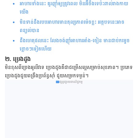
អាហារទាំងនេះ គួរញ៉ាំឲ្យត្រូវពេល មិនអ៊ីចឹងទេប៉ះពាល់រាងកាយ
យើង
មិនទាន់ដឹងរបបអាហារមានតុល្យភាពម៉េចខ្លះ អត្ថបទនេះអាច
ពន្យល់បាន
ដឹងហេតុផលនេះ​ លែងចង់ញ៉ាំអាហារអាំង-ចៀន មានជាប់កម្ទេច
ខ្លោចៗទៀតហើយ
២. ប្រេង​ដូង
មិន​ខុស​ពី​ប្រេង​អូលីវ​ទេ ប្រេង​ដូង​គឺ​ជា​ជម្រើស​ល្អ​សម្រាប់​សុខភាព​។ ប្រភេទ​
ប្រេង​ដូង​ជួយ​ពង្រឹង​ប្រព័ន្ធ​ស៊ាំ​ ជួយ​សម្រក​ទម្ងន់។
ផ្សព្វផ្សាយពាណិជ្ជកម្ម