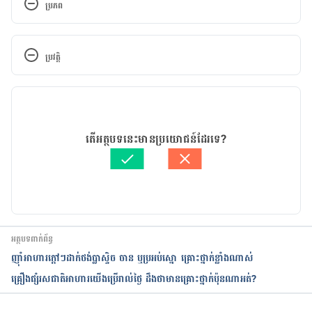
ប្រភព
https://time.com/5342337/best-worst-cooking-
oils-for-your-health/
ប្រវត្តិ
កំណែ​ប្រែបច្ចុប្បន្ន
13/07/2020
អត្ថបទ​ដោយ 
មាន រតនា
តើអត្ថបទនេះមានប្រយោជន៍ដែរទេ?
ត្រួតពិនិត្យដោយ 
វេជ្ជ. ចាន់ ស៊ីណេត
បច្ចុប្បន្នភាពដោយ៖ 
Solika
អត្ថបទពាក់ព័ន្ធ
ញ៉ាំ​អាហារ​ក្តៅៗ​ដាក់​​ថង់ប្លាស្ទិច ចាន ឬ​ប្រអប់​ស្នោ គ្រោះថ្នាក់​ខ្លាំង​ណាស់
គ្រឿងផ្សំរសជាតិ​អាហារ​យើង​ប្រើ​រាល់​ថ្ងៃ ដឹង​ថាមាន​គ្រោះ​ថ្នាក់​ប៉ុនណា​អត់?