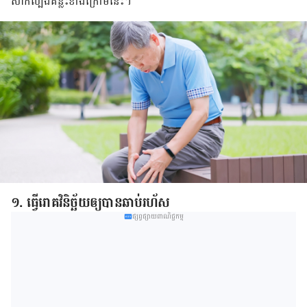
សាកល្បង​គន្លឹះ​​ខាង​ក្រោម​នេះ។
១. ធ្វើ​រោគវិនិច្ឆ័យ​ឲ្យ​បាន​ឆាប់​រហ័ស
ផ្សព្វផ្សាយពាណិជ្ជកម្ម