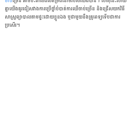
ចាប់
​ច្រើន​ អាច​ប៉ះពាល់​ដល់​តម្រង​នោម​របស់​យើង​បាន​។ ហេតុ​នេះ​ហើយ
គ្នា​យើង​គួរ​ជៀសវាង​​ការ​ប្រើ​ថ្នាំ​បំបាត់​ការ​ឈឺចាប់ច្រើន​ និង​ជ្រើស​យក​វិធី
សាស្ត្រ​ព្យាបាល​តាម​ផ្ទះ​ដោយ​ខ្លួន​ឯង ឬ​ជាមួយ​នឹង​គ្រូពេទ្យ​ទើប​ជា​ការ​
ប្រសើរ។