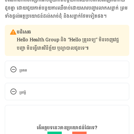
ដូច​គ្នា ដោយ​ជួយ​កាត់បន្ថយ​ការ​ឈឺចាប់​ដោយ​សារ​បញ្ហា​រលាក​សន្លាក់ ព្រម​
ទាំង​​ផ្ដល់​អត្ថប្រយោជន៍​ដល់​សាច់ដុំ​ និង​សន្លាក់​ថែម​ទៀត​ផង។
បដិសេធ
Hello Health Group និង “Hello គ្រូពេទ្យ” មិន​ចេញ​វេជ្ជ
បញ្ជា មិន​ធ្វើ​រោគវិនិច្ឆ័យ ឬ​ព្យាបាល​ជូន​ទេ៕
ប្រភព
​Arthritis Home Remedies that Patients Swear By 
and Doctors Approve
ប្រវត្តិ
https://creakyjoints.org/living-with-
កំណែ​ប្រែបច្ចុប្បន្ន
arthritis/arthritis-home-remedies/
24/11/2022
8 Natural Therapies for Arthritis Pain
អត្ថបទ​ដោយ 
នូ សោភ័ណ្ឌ
តើអត្ថបទនេះមានប្រយោជន៍ដែរទេ?
ត្រួតពិនិត្យដោយ 
វេជ្ជ. ចាន់ ស៊ីណេត