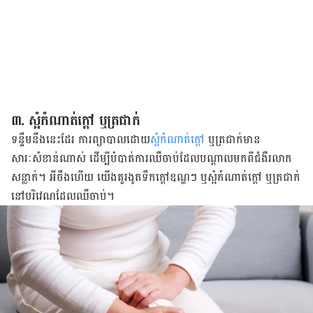
៣. ស្អំ​កំណាត់​ក្ដៅ ឬ​ត្រជាក់
​ទន្ទឹម​នឹង​នេះ​ដែរ​ ការ​ព្យាបាល​ដោយ​
ស្អំ​កំណាត់​ក្ដៅ
ឬ​ត្រជាក់​មាន​
សារៈសំខាន់​ណាស់​ ដើម្បី​បំបាត់​​ការ​ឈឺចាប់​ដែល​បណ្ដាល​មក​ពី​ជំងឺ​រលាក​
សន្លាក់។ អីចឹង​ហើយ​ យើង​គួរ​ងូត​ទឹក​ក្ដៅ​ឧណ្ហ​ៗ ឬ​ស្អំ​កំណាត់​ក្ដៅ ឬ​ត្រជាក់​
នៅ​បរិវេណ​ដែល​ឈឺចាប់។