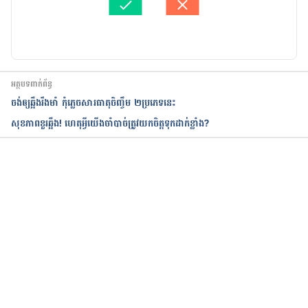
https://www.arthritis.org/health-
បច្ចុប្បន្នភាពដោយ៖ 
ទូច សុខា
wellness/treatment/complementary-
therapies/natural-therapies/8-natural-therapies-
for-arthritis-pain
អត្ថបទពាក់ព័ន្ធ
Arthritis pain: Do’s and don’ts
ចង់ឲ្យឆ្អឹងរឹងមាំ កុំភ្លេចសារធាតុចិញ្ចឹម ២ប្រភេទនេះ
សុខភាពខួរឆ្អឹង! ហេតុអ្វីយើងចាំបាច់ត្រូវយកចិត្ដទុកដាក់ខ្លាំង?
https://www.mayoclinic.org/diseases-
conditions/arthritis/in-depth/arthritis/art-
20046440
កំពុងដំណើរការ...