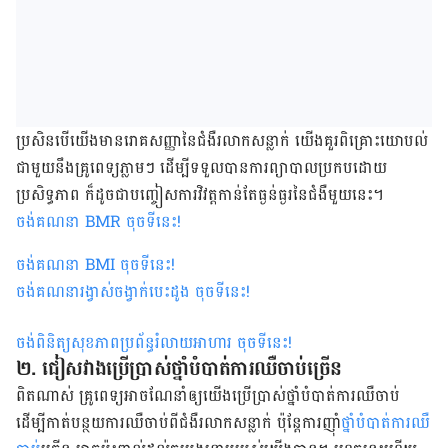
ប្រសិនបើ​យើង​មាន​រោគសញ្ញា​នៃ​ជំងឺ​រលាក​សន្លាក់​ យើង​គួរ​ពិគ្រោះ​យោបល់​
ជាមួយ​នឹង​គ្រូពេទ្យ​ភ្លាម​ៗ ដើម្បី​ទទួល​បាន​ការ​ព្យាបាល​ប្រកប​ដោយ​
ប្រសិទ្ធភាព ក៏​ដូចជា​បញ្ចៀស​ការ​វិវត្ត​​​កាន់​តែ​ធ្ងន់ធ្ងរ​នៃ​ជំងឺ​មួយ​នេះ។
ចង់គណនា
BMR
ចុចទីនេះ
!
ចង់គណនា
BMI ចុចទីនេះ
!
ចង់គណនារង្វាស់ចង្វាក់បេះដូង ចុចទីនេះ
!
ចង់ពិនិត្យសុខភាពប្រព័ន្ធរំលាយអាហារ ចុចទីនេះ
!
២. ជៀសវាង​ប្រើប្រាស់​ថ្នាំ​បំបាត់​ការ​ឈឺចាប់ច្រើន
ពិត​ណាស់​ គ្រូ​ពេទ្យ​អាច​ណែនាំ​ឲ្យ​យើង​ប្រើប្រាស់​ថ្នាំ​បំបាត់​ការ​ឈឺចាប់​​
ដើម្បី​កាត់បន្ថយ​ការ​ឈឺចាប់​ពី​ជំងឺ​រលាក​សន្លាក់​ ប៉ុន្តែ​ការ​ញ៉ាំ​
ថ្នាំ​បំបាត់​ការ​ឈឺ