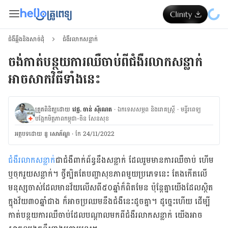
ជំងឺឆ្អឹងនិងសាច់ដុំ
ជំងឺរលាកសន្លាក់
ចង់កាត់បន្ថយការឈឺចាប់ពីជំងឺរលាកសន្លាក់
អាចសាកវិធីទាំងនេះ
ត្រួតពិនិត្យដោយ
វេជ្ជ. ចាន់ ស៊ីណេត
·
ឯកទេសសម្ភព និងរោគស្ត្រី
·
ម​ន្ទីរពេទ្យ
បង្អែកមិត្តភាពកម្ពុជា-ចិន សែនសុខ
អត្ថបទ​ដោយ
នូ សោភ័ណ្ឌ
·
កែ 24/11/2022
ជំងឺ​រលាក​សន្លាក់
​ជា​ជំងឺ​ពាក់ព័ន្ធ​នឹង​សន្លាក់​ ដែល​រួម​មាន​ការ​ឈឺចាប់ ហើម​
ឬ​ចុក​រួយ​សន្លាក់។ ថ្វី​ត្បិត​តែ​បញ្ហា​សុខភាព​មួយ​ប្រភេទ​នេះ តែង​កើត​លើ​
មនុស្ស​ចាស់​ដែល​មាន​វ័យ​លើស​ពី​៥០​ឆ្នាំ​ក៏​ពិត​មែន​ ប៉ុន្តែ​គ្នា​យើង​ដែល​ស្ថិត​
ក្នុង​វ័យ​៣០​ឆ្នាំ​ជាង​ ក៏​អាច​ប្រឈម​នឹង​ជំងឺ​នេះ​ដូច​គ្នា។ ដូច្នេះ​ហើយ​ ដើម្បី​
កាត់បន្ថយ​ការ​ឈឺចាប់​​ដែល​បណ្ដាល​មក​ពី​ជំងឺ​រលាក​សន្លាក់​ យើង​អាច​