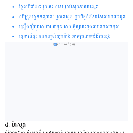
ផ្លែ​ឈើ​ទាំង​៨​មុខ​នេះ ល្អ​សម្រាប់​សុខភាពបេះដូង
ឈឺទ្រូងផ្នែកកណ្ដាល ឬខាងឆ្វេង ប្រយ័ត្នជំងឺសរសៃ​ឈាម​បេះដូង
គ្រឿងផ្សំក្នុង​អាហារ ៣មុខ អាចធ្វើឲ្យ​បេះដូងលោតខុសធម្មតា
ធ្វើការ​​​​ពី​ផ្ទះ​​ មុខកុំព្យូទ័រយូរម៉ោង អាច​ប្រឈម​ជំងឺ​បេះដូង​​​​​​​​​​​​​
ផ្សព្វផ្សាយពាណិជ្ជកម្ម
៤. ម៉ាស្សា
ចំណែក​ឯ​ការ​ម៉ាស្សា​ក៏​អាច​ជួយ​​កាត់បន្ថយ​ការ​ឈឺចាប់​ពាសពេញ​រាងកាយ​​