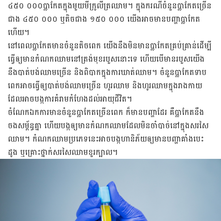
៤៥០ ០០០​ប្លាកែត​ក្នុង​មួយ​មីក្រូលីត្រ​ឈាម​។ ក្នុង​ករណី​ចំនួន​ប្លាកែត​ច្រើន​
ជាង​ ៤៥០ ០០០ ឬ​តិច​ជាង ១៥០ ០០០ យើង​អាច​មាន​បញ្ហា​ប្លាកែត​
ហើយ​។
នៅ​ពេល​ប្លាកែត​មាន​ចំនួន​តិច​ពេក យើង​នឹង​មិន​មាន​ប្លាកែត​គ្រប់​គ្រាន់​ដើម្បី​
ធ្វើ​ឲ្យ​មាន​កំណក​ឈាម​នៅ​ត្រង់​មុខ​របួស​នោះ​ទេ​ ហើយ​បើ​មាន​របួស​យើង​
នឹង​បាត់​បង់​ឈាម​ច្រើន​ និង​ពិបាក​ក្នុង​ការ​ឃាត់​ឈាម​។ ចំនួន​ប្លាកែត​ទាប​
ពេក​អាច​ធ្វើ​ឲ្យ​បាត់​បង់​ឈាម​ច្រើន ហូរ​ឈាម និង​ហូរ​ឈាម​ក្នុង​រាង​កាយ​
ដែល​អាច​បង្ក​ការ​គំរាម​កំហែង​ដល់​អាយុជីវិត​។
ចំណែក​ឯក​ការ​មាន​ចំនួន​ប្លាកែត​ច្រើន​ពេក​ ក៏​មាន​បញ្ហា​ដែរ គឺ​ប្លាកែត​នឹង​
ចង​សម្ព័ន្ធ​គ្នា ហើយ​បង្ក​ឲ្យ​មាន​កំណក​ឈាម​ដែល​មិន​ចាំ​បាច់​នៅ​ក្នុង​សរសៃ​
ឈាម​។​ កំណក​ឈាម​ប្រភេទ​​នេះ​អាច​បង្ក​ហានិភ័យ​ឲ្យ​មាន​បញ្ហា​គាំង​បេះ​
ដូង ឬ​គ្រោះ​ថ្នាក់​សរសៃឈាម​ខួរ​ក្បាល​។