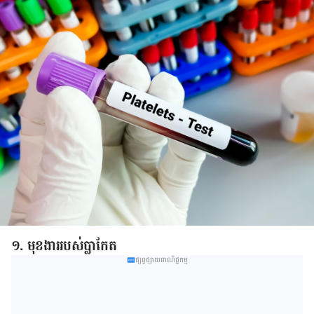
១. មុខងារ​របស់​ប្លាកែត​
ផ្សព្វផ្សាយពាណិជ្ជកម្ម