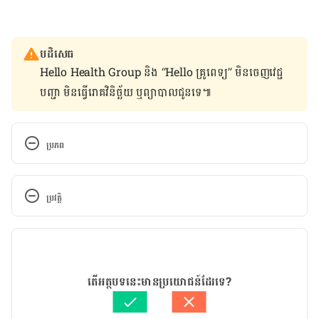
បដិសេធ
Hello Health Group និង “Hello គ្រូពេទ្យ” មិន​ចេញ​វេជ្ជ
បញ្ជា មិន​ធ្វើ​រោគវិនិច្ឆ័យ ឬ​ព្យាបាល​ជូន​ទេ៕
ប្រភព
Platelets, 
https://www.cancer.gov/publications/dictionaries
ប្រវត្តិ
/cancer-terms/def/platelet
កំណែ​ប្រែបច្ចុប្បន្ន
What are platelets?, 
https://my.clevelandclinic.org/health/body/22879-
08/06/2022
platelets
អត្ថបទ​ដោយ 
ទូច សុខា
តើអត្ថបទនេះមានប្រយោជន៍ដែរទេ?
ត្រួតពិនិត្យដោយ 
វេជ្ជ. ចាន់ ស៊ីណេត
Thrombocytopenia (low platelet count), 
បច្ចុប្បន្នភាពដោយ៖ 
ទូច សុខា