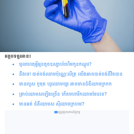
អត្ថបទគួរអាន៖
មូលហេតុអ្វីអូនតូចឧស្សាហ៍ហើមកូនកណ្តុរ?
ដឹងទេ! បាត់បង់ឈាមប៉ុណ្ណេះលីត្រ យើងអាចបាត់បង់ជីវិតបាន
មានរបួស ឬ​មុត ហូរឈាម​យូរ អាចមានជំងឺឈាមក្រកក
គ្រាប់ឈាមសឡើងច្រើន កើតមហារីកឈាមមែនទេ?
មានអត់ ជំងឺឈាមស ស៊ីឈាមក្រហម?
ផ្សព្វផ្សាយពាណិជ្ជកម្ម