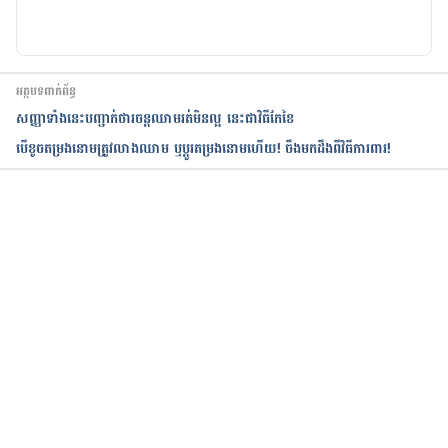
https://www.mayoclinic.org/diseases-
conditions/thrombocytopenia/symptoms-
causes/syc-20378293
អត្ថបទពាក់ព័ន្ធ
សញ្ញាទាំងនេះបញ្ជាក់ថារចន្តឈាមរត់មិនល្អ នេះជាវិធីកែខៃ
បើខូចតម្រងនោមត្រូវលាងឈាម ឬប្តូរតម្រងនោមហើយ! ចឹងមកដឹងពីវិធីការពារ!
កំពុងដំណើរការ...