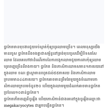
ប្លាកែត​មាន​មុខ​ងារ​ជួយ​ទប់​ស្កាត់​កុំ​ឲ្យ​ហូរ​ឈាម​ច្រើន​។ ពេល​មនុស្ស​យើង​
មាន​របួស ប្លាកែត​នឹង​ចង​គ្នា​ជា​សម្ព័ន្ធ​នៅ​ត្រង់​មុខ​របួស​ដើម្បី​បិទ​សរសៃ​
ឈាម ដែល​គេ​ហៅ​ថា​ដំណើរ​ការ​នៃ​ការ​​បង្កក​ឈាម​ជួយ​ការ​ពារ​កុំ​ឲ្យ​ឈាម​
ហូរ​ចេញ​ច្រើន​ពី​រាង​កាយ​។ ប្លាកែត និង​កោសិកា​ឈាម​ស​មាន​១​ភាគ​រយ​នៅ​
ក្នុង​ឈាម ខណៈ​ផ្លាស្មា​មាន​រហូត​ដល់​៥៥​ភាគ​រយ និង​កោសិកា​ឈាម​
ក្រហម​មាន​៤៤​ភាគ​រយ​។ ប្លាកែក​អាច​មាន​ត្រឹម​តែ​មួយ​ក្នុង​​ចំណោម​កោ
សិកា​ឈាម​ក្រហម​ចំនួន​២០​ ហើយ​ក្នុង​ឈាម​មួយ​ដំណក់​អាច​មាន​ប្លាកែត​
ប្រហែល​​១០​ពាន់​ប្លាកែត​។
ប្លាកែត​កើត​ចេញ​ពី​ខួរ​ឆ្អឹង ហើយ​កោសិកា​ធំជាង​គេ​នៅ​ក្នុង​ខួរ​ឆ្អឹង​ឈ្មោះ​ថា ​
megakaryocytes ជា​អ្នក​បង្កើត​ប្លាកែត​។​