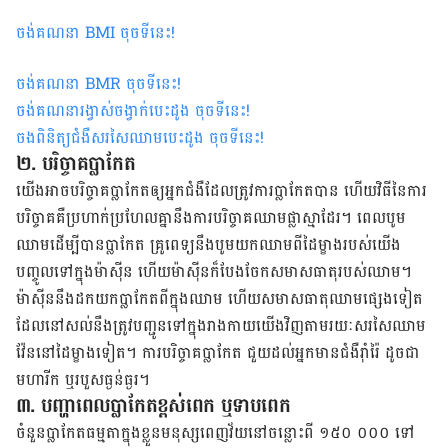
ចង់គណនា
BMI
ចុចទីនេះ
!
ចង់គណនា
BMR
ចុចទីនេះ
!
ចង់គណនារង្វាស់ចង្វាក់បេះដូង ចុចទីនេះ
!
ចងពិនិត្យជំងឺសរសៃឈាមបេះដូង ចុចទីនេះ
!
២. បរិច្ចាគ​ប្លាកែត​
យើង​អាច​បរិច្ចាគ​ប្លាកែត​ឲ្យ​អ្នក​ជំងឺ​ដែល​ត្រូវ​ការ​ប្លាកែត​បាន​ ហើយ​វិធី​នៃ​ការ​
បរិច្ចាគ​គឺ​ប្រហាក់​ប្រហែល​គ្នា​នឹង​ការ​បរិច្ចាគ​ឈាម​ផ្លាស្មា​ដែរ​។​ ពេល​បូម​
ឈាម​ដើម្បី​បាន​ប្លាកែត គ្រូពេទ្យ​នឹង​បូម​យក​ឈាម​ពី​ដៃ​ម្ខាង​របស់​យើង​
បញ្ចូល​ទៅ​ក្នុង​ម៉ាស៊ីន ហើយ​ម៉ាស៊ីន​ក៏​បែង​ចែក​សមាស​ធាតុ​របស់​ឈាម​។
ម៉ាស៊ីន​នឹង​ដក​យក​ប្លាកែត​ពី​ក្នុង​ឈាម ហើយ​សមាសធាតុ​ឈាម​ផ្សេង​ទៀត​
ដែល​នៅ​សល់​នឹង​ត្រូវ​បញ្ជូន​ទៅ​ក្នុង​រាង​កាយ​យើង​វិញ​តាម​រយៈ​សរសៃឈាម​
វ៉ែន​នៅ​ដៃ​ម្ខាង​ទៀត​។​ ការ​បរិច្ចាគ​ប្លាកែត ជួយ​ដល់​អ្នក​មាន​ជំងឺ​រ៉ាំ​រ៉ៃ ដូច​ជា​
មហារីក ឬ​របួស​ធ្ងន់ធ្ងរ​។​​​
៣. បញ្ហា​ពេល​ប្លាកែត​ខ្ពស់​ពេក ឬ​ទាប​ពេក
ចំនួន​ប្លាកែត​ធម្មតា​ក្នុង​ខ្លួន​មនុស្ស​ពេញ​វ័យ​នៅ​ចន្លោះ​ពី​ ១៥០ ០០០ ទៅ​