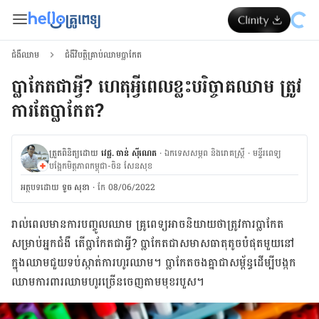
ជំងឺឈាម
ជំងឺវិបត្តិគ្រាប់ឈាមប្លាកែត
ប្លាកែតជាអ្វី? ហេតុអ្វីពេលខ្លះបរិច្ចាគឈាម ត្រូវ
ការតែប្លាកែត?
ត្រួតពិនិត្យដោយ
វេជ្ជ. ចាន់ ស៊ីណេត
·
ឯកទេសសម្ភព និងរោគស្ត្រី
·
ម​ន្ទីរពេទ្យ
បង្អែកមិត្តភាពកម្ពុជា-ចិន សែនសុខ
អត្ថបទ​ដោយ
ទូច សុខា
·
កែ 08/06/2022
រាល់​ពេល​មាន​ការ​បញ្ចូល​ឈាម ​គ្រូ​ពេទ្យ​អាច​និយាយ​ថា​ត្រូវ​ការ​ប្លាកែត​
សម្រាប់​អ្នក​ជំងឺ តើ​ប្លាកែត​ជា​អ្វី? ប្លាកែត​ជា​សមាស​ធាតុ​តូច​បំផុត​មួយ​នៅ​
ក្នុង​ឈាម​ជួយ​ទប់​ស្កាត់​ការ​ហូរ​ឈាម​។ ប្លាកែត​ចង​គ្នា​ជា​សម្ព័ន្ធ​ដើម្បី​បង្កក​
ឈាម​ការពារ​ឈាម​ហូរ​ច្រើន​ចេញ​តាម​មុខ​របួស​។