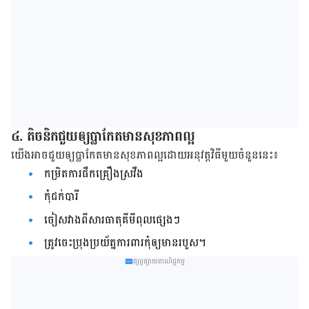
៤. តិចនិក​ជួយ​ឲ្យ​ប្លាកែត​មាន​សុខភាព​ល្អ​
យើង​អាច​ជួយ​ឲ្យ​ប្លាកែត​មាន​សុខភាព​ល្អ​ដោយ​អនុវត្ត​វិធី​មួយ​ចំនួន​នេះ៖
កម្រិត​ការ​ផឹក​គ្រឿង​ស្រវឹង​
កុំ​ជក់​បារី​
ចៀស​វាង​ពី​សារធាតុ​គីមី​ពុល​ផ្សេងៗ
ត្រូវ​ចេះ​ប្រុង​ប្រយ័ត្ន​ការពារ​កុំ​ឲ្យ​មាន​របួស​​។
ផ្សព្វផ្សាយពាណិជ្ជកម្ម