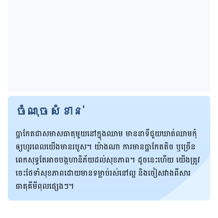
ចំណុចសំខាន់
ប្លាកែត​ជា​សមាសធាតុ​មួយ​​នៅ​ក្នុង​ឈាម មាន​នាទី​ជួយ​ឃាត់​ឈាម​កុំ​
ឲ្យ​ហូរ​ពេល​យើង​មាន​របួស។ យ៉ាងណា ការ​មាន​ប្លាកែត​តិច ឬ​ច្រើន​
ពេក​សុទ្ធ​តែ​អាច​បង្ក​ហានិភ័យ​ដល់​សុខភាព​។ ដូច​នេះ​ហើយ យើង​ត្រូវ​
ចេះ​ថែ​ទាំ​សុខភាព​ដោយ​មាន​ទម្លាប់​រស់​នៅ​ល្អ និង​ចៀស​វាង​ពី​សារ
ធាតុ​គីមី​ពុល​ផ្សេងៗ​។