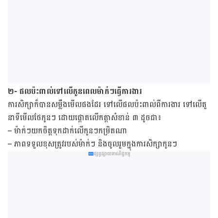
២- ផល​ប៉ះពាល់​ទៅ​លើ​កូន​ពេល​ម៉ាក់ៗ​ធ្វើ​ការងារ
ការ​សិក្សា​ក៏​បាន​សម្លឹង​មើល​ផង​ដែរ ទៅ​លើ​ផល​ប៉ះ​ពាល់​ពី​ការ​ងារ ទៅ​លើ​តួ​
នាទី​មើល​ថែ​កូនៗ ដោយ​ផ្តោត​លើ​កត្តា​សំខាន់ ៣ ដូចជា៖
– ម៉ាក់ៗ​យក​ចិត្ត​ទុក​ដាក់​លើ​កូនៗ​កម្រិត​ណា
– ភាព​ទទួល​ខុស​ត្រូវ​របស់ម៉ាក់ៗ និង​ចូល​រួម​ក្នុង​ការ​សិក្សា​កូនៗ
ផ្សព្វផ្សាយពាណិជ្ជកម្ម