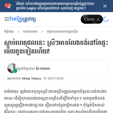
បើរវល់ ហើយចង់​រក្សាអត្ថបទទុកអានពេលក្រោយ​ច្រើនប៉ុណ្ណាក៏បាន
គ្រាន់តែ​ Login ហើយចូលទៅកាន់ សុខភាពខ្ញុំ ឥឡូវនេះ!
ចិញ្ចឹមកូន
សុខភាពកុមារ
បញ្ហាសុខភាពកុមារផ្សេងទៀត
ស្តាប់​ហេតុផល​នេះ ស្រីៗ​អាច​លែង​ចង់​នៅ​តែ​ផ្ទះ​
មើល​កូន​ទៀត​ហើយ!
ត្រួតពិនិត្យដោយ
គឹម កាណែល
អត្ថបទ​ដោយ
Meng Vatana
·
កែ 15/07/2020
សម័យ​មុន ឲ្យ​តែ​មាន​កូន​រួច​ស្រីៗ​ភាគ​ច្រើន​ត្រូវ​សម្រេច​ចិត្ត​បោះ​បង់​ការងារ​
ចោល ដើម្បី​ទុក​ពេល​វេលា​ឲ្យ​បាន​ច្រើន​ដើ​ម្បី​ថែ​ទាំ​កូនៗ ណា​មួយ​មិន​ចង់​
ស្មុគ​ស្មាញ​រឿង​ការងារ​ផ្ទះ​ផង រឿង​នៅ​កន្លែង​ធ្វើ​ការ​ផង។ ប៉ុន្តែ​គំនិត​ចាស់​
គំរឹល​នេះ ត្រូវ​បាន​គេ​បោះ​បង់​ចោល​យូរ​ហើយ ព្រោះ​ការ​សិក្សា​ថ្មី​រក​ឃើញ​ថា