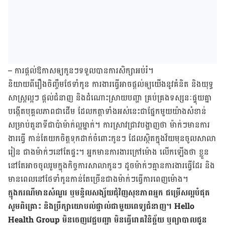
– ការ​ផ្តល់​ឱកាស​ឲ្យ​កូនៗ​ទទួល​បាន​ការសិក្សា​អប់រំ។
និយាយ​ពី​រឿង​ចិញ្ចឹម​ថែទាំ​កូន ការងារ​ធ្វើ​អាច​ផ្តល់​ឲ្យ​យើង​នូវ​គំនិត​ និង​យុទ្ធ​
សាស្ត្រ​ល្អៗ ផ្តល់​ជំនាញ​ និង​ដំណោះ​ស្រាយ​បញ្ហា​ គ្រប់​គ្រង​ទស្សនៈ​ផ្ទុយ​គ្នា
បង្កើត​បុគ្គលភាព​ជា​ដើម ដែល​កត្តា​ទាំង​អស់​នេះ​ជា​ផ្នែក​មួយ​យ៉ាង​សំខាន់​
សម្រាប់​តួ​នាទី​ជា​ប៉ាម៉ាក់​ល្អ​ម្នាក់។ ការ​ស្រាវ​ជ្រាវ​បង្ហាញ​ថា ម៉ាក់ៗ​មាន​ការ​
ងារ​ធ្វើ កាន់​តែ​យក​ចិត្ត​ទុក​ដាក់​ចំពោះ​កូនៗ ដែល​ស្ថិត​ក្នុង​វ័យ​មុន​ចូល​សាលា​
រៀន ជាង​ម៉ាក់ៗ​នៅ​តែផ្ទះ។ អ្នកមាន​ការងារ​ក្រៅ​ម៉ោង លើក​ឡើង​​ថា​ ខ្លួន​
នៅ​តែ​អាច​ចូលរួម​ក្នុង​កិច្ច​ការ​សាលា​កូនៗ ដូច​ម៉ាក់ៗ​គ្មាន​ការ​ងារ​ធ្វើ​ដែរ​ និង​
មាន​ពេល​នៅ​ថែ​ទាំកូន​កាន់​តែ​ច្រើន​ជាង​ម៉ាក់ៗ​ធ្វើ​ការ​ពេញ​ម៉ោង។
​ក្នុង​ករណី​មាន​សំណួរ ឬ​មន្ទិល​សង្ស័យ​ជុំវិញ​សុខ​ភាព​អ្នក ជម្រើស​ល្អ​បំផុត
សូម​ពិគ្រោះ ​និង​ប្រឹក្សា​យោបល់​ផ្ទាល់​ជា​មួយ​ពេទ្យ​ជំនាញ។ Hello
Health Group មិន​ចេញ​វេជ្ជ​បញ្ជា​ មិន​ធ្វើ​រោគ​វិនិច្ឆ័យ​ ឬ​ព្យា​បាល​ជូន​