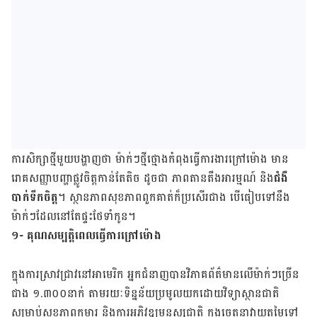
ការ​សិក្សា​ថ្មី​មួយ​បង្ហាញ​ថា ម៉ាក់ៗ​ថ្មី​ថ្មោង​កំពុង​ធ្វើ​ការ​ងារ​ក្រៅ​ម៉ោង មាន​​
រោគ​សញ្ញា​បញ្ហា​ផ្លូវ​ចិត្ត​កាន់​តែ​តិច​ ដូច​ជា​ ភាព​តាន​តឹង​អារម្មណ៍​ និង​
ជំងឺ​
បាក់ទឹក​ចិត្ត
។ ស្ថាន​ភាព​សុខ​ភាព​ពួក​គាត់​ក៏​ប្រសើរ​ជាង បើ​ធៀប​ទៅ​នឹង​
ម៉ាក់ៗ​ដែល​នៅ​តែ​ផ្ទះ​ថែទាំ​កូន។
១- គុណ​សម្បត្តិ​ពេល​ធ្វើ​ការ​ក្រៅ​ម៉ោង
ក្នុង​ការ​ស្រាវ​ជ្រាវ​នៅ​អាមេរិក អ្នក​ជំនាញ​បាន​វិភាគ​ព័ត៌មាន​លើ​ម៉ាក់ៗ​ច្រើន​
ជាង​ ១.៣០០​នាក់​ តាមរយៈ​ទិន្នន័យ​ប្រមូល​យក​ដោយ​វិទ្យា​ស្ថាន​ជាតិ​
សម្រាប់​សុខ​ភាព​កុមារ​ និង​ការ​អភិវឌ្ឍ​មនុស្សជាតិ ក្នុង​ចេតនា​វាយ​តម្លៃ​ទៅ​