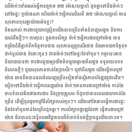
លើ​ម៉ាក់ៗ​ទាំង​អស់​ធ្វើ​ការ​ក្រោម ៣២ ម៉ោង​/សប្ដាហ៍ ដូច​គ្នា​ទៅ​នឹង​ម៉ាក់ៗ
នៅ​តែ​ផ្ទះ ឬ​យ៉ាង​ណា ហើយ​ម៉ាក់ៗ​ធ្វើ​ការ​លើស​ពី ៣២ ម៉ោង​/សប្ដាហ៍ មាន​
សុខ​ភាព​ខុស​គ្នា​យ៉ាង​ម៉េច​ខ្លះ?
ពិត​ណាស់​ ការងារ​ជួយ​បង្រៀន​យើង​បាន​ច្រើន​ទាំង​ជំនាញ​សង្គម​ និង​ការ​
យល់​ដឹង​ថ្មីៗ។ ហេតុ​នេះ ក្នុង​ការ​សិក្សា​ ម៉ាក់ៗ​ធ្វើ​ការ​ងារ​ក្រៅ​ម៉ោង មាន​
កម្រិត​ជំងឺ​ធ្លាក់​ទឹក​ចិត្ត​ទាប​ជាង​ សុខ​ភាព​ល្អ​ប្រសើរ​ជាង​ និង​អាច​យក​ចិត្ត​ទុក​
ដាក់​​ខ្ពស់​ជាង ចំពោះ​កូនៗ ជាង​ម៉ាក់ៗ​នៅ​តែ​ផ្ទះ​ថែ​ទាំ​កូន។ កត្តា​នេះ​អាច​
និយាយ​បាន​ថា ការ​ងារ​ជួយ​ឲ្យ​យើង​មិន​ឃ្លាត​ឆ្ងាយ​ពី​សង្គម ទទួល​បាន​បទ​
ពិសោធថ្មីៗ ជួយ​សុខភាព​កាន់​តែ​ប្រសើរ។ ក្រៅ​ពី​សង្គម​ យើង​ធ្វើ​ការ​ក្រៅ​
ម៉ោង អាច​នឹង​បាន​ផល​ចំណេញ​ច្រើន​ទៀត​ទាំង​ស្ថិរភាព​ហិរញ្ញវត្ថុ​ជាដើម។
ធៀប​ទៅ​នឹង​ម៉ាក់ៗ​ធ្វើ​ការ​ពេញ​ម៉ោង​ ម៉ាក់ៗមាន​ការ​ងារ​ក្រៅ​ម៉ោង កាន់​តែ​
មាន​ទំនាស់​តិច​រវាង​ការងារ​ និង​ក្រុម​គ្រួសារ ក៏​ដូច​ជា​មាន​ពេល​វេលា​កាន់​តែ​
ច្រើន ដើម្បី​ចូលរួម​កម្មវិធី​សិក្សា​របស់​កូនៗ។ យើង​នៅ​តែ​អាច​ធ្វើ​ការ​ងារ​ផ្ទះ​
និង​​ថែទាំ​កូន​កាន់​តែ​ច្រើន​ដូច​គ្នា។ ការ​សិក្សា​បង្ហាញ​ដែរ​ថា ធ្វើ​ការ​ងារ​ក្រៅ​
ម៉ោង មិន​បាន​ជះ​ឥទ្ធិពល​អវិជ្ជមាន​លើ​ទំនាក់​ទំនង​ប្តី​ប្រពន្ធ​យើង​នោះ​ទេ។