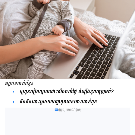
អត្ថបទ​ពាក់​ព័ន្ធ៖
ឲ្យ​កូនបៀម​ក្បាល​ដោះ​សឹង​រាល់​ថ្ងៃ ធំ​ឡើង​ខូច​ធ្មេញ​​អត់?
តិចនិក​ដោះស្រាយ​បញ្ហាកូនដេក​នោម​ដាក់​ពូក
ផ្សព្វផ្សាយពាណិជ្ជកម្ម