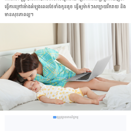
ធ្វើ​ការ​​ក្រៅ​ម៉ោង​អំឡុង​ពេលថែ​ទាំង​កូន​តូច ធ្វើ​ឲ្យ​ម៉ាក់ៗ​សប្បាយ​រីក​រាយ​ និង​
មាន​សុខភាព​ល្អ។
ផ្សព្វផ្សាយពាណិជ្ជកម្ម