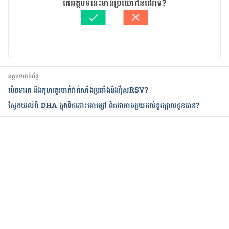
តើអត្ថបទនេះមានប្រយោជន៍ដែរទេ?
http://healthland.time.com/2011/12/13/working-
ត្រួតពិនិត្យដោយ
គឹម កាណែល
moms-particularly-part-timers-are-happier-and-
បច្ចុប្បន្នភាពដោយ៖ 
Ly Sophat
healthier-than-at-home-moms/
. 
Accessed April 
18, 2017.
អត្ថបទពាក់ព័ន្ធ
ម៉េចទារក និងកុមារគួរចាក់វ៉ាក់សាំងប្រឆាំងនឹងវីរុសRSV?
ស្វែងយល់ពី DHA ក្នុងទឹកដោះគោម្សៅ ពិតជាអាចជួយដល់ខួរក្បាលកូនបាន?
កំពុងដំណើរការ...