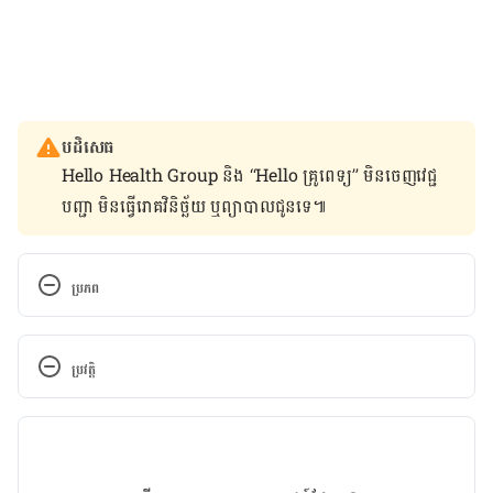
បដិសេធ
Hello Health Group និង “Hello គ្រូពេទ្យ” មិន​ចេញ​វេជ្ជ
បញ្ជា មិន​ធ្វើ​រោគវិនិច្ឆ័យ ឬ​ព្យាបាល​ជូន​ទេ៕
ប្រភព
Are Working Moms Healthier and 
Happier?
http://www.webmd.com/parenting/news
ប្រវត្តិ
/20111213/are-working-moms-healthier-happier#1
. 
Accessed April 18, 2017.
កំណែ​ប្រែបច្ចុប្បន្ន
Why Working Mothers Are Happier and Healthier 
15/07/2020
Than Stay-at-Home Moms. 
អត្ថបទ​ដោយ 
Meng Vatana