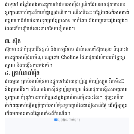
ជា​ទូទៅ​ បន្លែ​បៃតង​មាន​ផ្ទុក​ទៅ​ដោយ​អាស៊ីដ​ហ្វូលិក​​ដែល​​អាច​ជួយ​ការពារ​
ខួរ​ក្បាល​របស់​កូន​ពី​ការ​បំផ្លាញ​ជាលិកា​។​ លើស​ពី​នេះ​ បន្លែ​បៃតង​ក៏​អាច​កាត់​
បន្ថយ​ហានិភ័យ​នៃ​ការ​ខូច​ប្រព័ន្ធ​ប្រសាទ
មាត់​ឆែប​ និង​បញ្ហា​បេះដូង​​ផ្សេង​ៗ​
ដែល​កើត​ឡើង​ចំពោះ​ទារក​​ថែម​ទៀត​ផង​។​
៣
.
ស៊ុត
ស៊ុត​មាន​ជាតិ​ប្រូតេអ៊ីន​ខ្ពស់​ និង​កាឡូរី​ទាប​ ជាពិសេស​គឺ​ស៊ុត​ស្ងោរ​ ពីព្រោះ​វា​
មាន​ផ្ទុក​អាស៊ីដ​អាមីណូ​ ឈ្មោះ​ថា​
Choline
ដែល​ជួយ​ដល់​ការ​អភិវឌ្ឍ​ខួរ
ក្បាល​ និង​បង្កើន​ការ​ចងចាំ។​
៤
.
គ្រាប់​អាល់ម៉ុន
ជា​ធម្មតា​ គ្រាប់​អាល់ម៉ុន​មាន​ផ្ទុក​ទៅ​ដោយ​ខ្លាញ់​ល្អ ម៉ាញ៉េស្យូម​ វីតាមីន​
E
និង​ប្រូតេអ៊ីន។​ ចំណែក​ឯ​អាស៊ីដ​ខ្លាញ់​អូមេហ្គា​៣​ដែល​ជួយ​បង្កើន​សមត្ថភាព​
ខួរ​ក្បាល​ ក៏​ត្រូវ​បាន​រក​ឃើញ​នៅ​ក្នុង​គ្រាប់​អាល់​ម៉ុន​នេះ​​ដែរ​​។ ដូច្នេះ​ហើយ​​
ម៉ាក់​ៗ​គួរ​ចាប់ផ្ដើម​ញ៉ាំ​គ្រាប់​អាល់​ម៉ុន​មួយ​ក្ដាប់​ដៃ​ជា​រៀង​រាល់​ថ្ងៃ​​ ដើម្បី​ឲ្យ​កូន​
កើត​មក​មាន​ភាព​វៃ​ឆ្លាត​​តាំង​ពី​កំណើត​។
ផ្សព្វផ្សាយពាណិជ្ជកម្ម