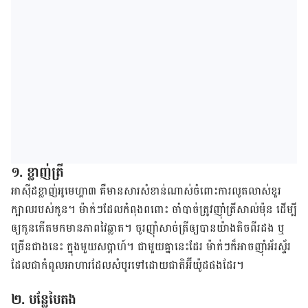
១
.
ខ្លាញ់​ត្រី
អាស៊ីដ​ខ្លាញ់​អូមេហ្គា​៣​ គឺ​មាន​សារសំខាន់​ណាស់​ចំពោះ​ការ​លូតលាស់​ខួរ​
ក្បាល​របស់​កូន​។​ ម៉ាក់ៗ​ដែល​កំពុង​ពពោះ​ ចាំបាច់​ត្រូវ​ញ៉ាំ​ត្រី​សាល់​ម៉ុន​ ដើម្បី​
ឲ្យ​កូន​កើត​មក​មាន​ភាព​វៃ​ឆ្លាត​។​ ចូរ​ញ៉ាំ​សាច់​ត្រី​​ឲ្យ​បាន​​យ៉ាង​តិច​ពីរ​​ដង​ ឬ​
ច្រើន​ជាង​នេះ ក្នុង​មួយ​សប្ដាហ៍។​ ជាមួយ​គ្នា​នេះ​ដែរ​ ម៉ាក់​ៗ​ក៏​អាច​ញ៉ាំ​អ័រស្ទ័រ
ដែល​ជា​កំពូល​អាហារ​ដែល​សំបូរ​ទៅ​ដោយ​ជាតិ​អ៊ី​យ៉ូដ​ផង​ដែរ​។
២
.
បន្លែ​បៃតង