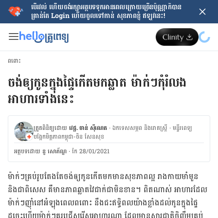
បើរវល់ ហើយចង់​រក្សាអត្ថបទទុកអានពេលក្រោយ​ច្រើនប៉ុណ្ណាក៏បាន
គ្រាន់តែ​ Login ហើយចូលទៅកាន់ សុខភាពខ្ញុំ ឥឡូវនេះ!
ពពោះ
ចង់​ឲ្យ​កូន​ក្នុង​ផ្ទៃ​កើត​មក​ឆ្លាត​ ម៉ាក់​ៗ​កុំ​រំលង​
អាហារ​ទាំង​នេះ
ត្រួតពិនិត្យដោយ
វេជ្ជ. ចាន់ ស៊ីណេត
·
ឯកទេសសម្ភព និងរោគស្ត្រី
·
ម​ន្ទីរពេទ្យ
បង្អែកមិត្តភាពកម្ពុជា-ចិន សែនសុខ
អត្ថបទ​ដោយ
នូ សោភ័ណ្ឌ
·
កែ 28/01/2021
ម៉ាក់​ៗ​គ្រប់​រូប​តែងតែ​ចង់​​ឲ្យ​កូន​កើត​​មក​មាន​សុខភាព​ល្អ​ រាងកាយ​មាំមួន​
និង​​ជា​ពិសេស​ គឺ​មាន​ភាព​ឆ្លាត​វៃ​ជាក់​ជា​មិន​ខាន​​។ ពិត​ណាស់​ អាហារ​ដែល​
ម៉ាក់​ៗ​ញ៉ាំ​​នៅ​អំឡុង​ពេល​ពពោះ​ នឹង​​​ជះ​ឥទ្ធិពល​យ៉ាង​ខ្លាំង​ដល់​កូន​ក្នុង​ផ្ទៃ​​
ដូច្នេះ​ហើយ​ម៉ាក់​ៗ​គួរ​ជ្រើសរើស​​អាហារ​​​​ណា​ ដែល​មាន​សារជាតិ​ចិញ្ចឹម​គ្រប់