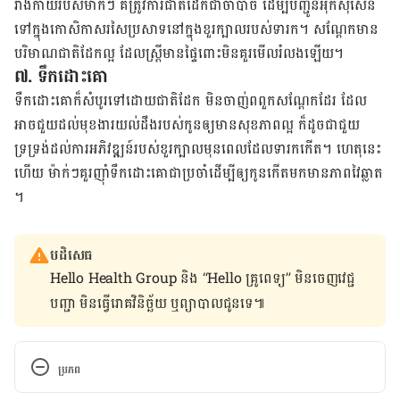
រាងកាយ​របស់​ម៉ាក់ៗ​ គឺ​ត្រូវការ​ជាតិ​ដែក​ជា​ចាំបាច់​ ដើម្បី​បញ្ជូន​អុកស៊ីសែន​
ទៅ​ក្នុង​កោសិកា​សរសៃ​ប្រសាទ​នៅ​ក្នុង​ខួរ​ក្បាល​របស់​ទារក​។​ សណ្ដែក​មាន​
បរិមាណ​ជាតិ​ដែក​​​ល្អ​ ដែល​​ស្រ្តី​​មាន​ផ្ទៃ​ពោះ​មិន​គួរ​មើល​រំលង​ឡើយ​។​ ​
៧
.
ទឹក​ដោះ​គោ
ទឹក​ដោះ​គោ​ក៏​​សំបូរ​ទៅ​ដោយ​ជាតិ​ដែក មិន​ចាញ់​ពពួក​សណ្ដែក​ដែរ​ ដែល​
អាច​ជួយ​ដល់​មុខងារ​យល់​ដឹង​របស់​កូន​ឲ្យ​មាន​សុខភាព​ល្អ​ ក៏​ដូចជា​ជួយ​​
ទ្រទ្រង់​ដល់​ការ​អភិវឌ្ឍន៍​របស់​ខួរ​ក្បាល​មុន​ពេល​ដែល​ទារក​កើត​។ ហេតុនេះ​
ហើយ​ ម៉ាក់​ៗ​គួរ​ញ៉ាំ​ទឹក​ដោះ​គោ​ជា​ប្រចាំ​ដើម្បី​​ឲ្យ​កូន​កើត​មក​មាន​ភាព​វៃ​ឆ្លាត​
។​
បដិសេធ
Hello Health Group និង “Hello គ្រូពេទ្យ” មិន​ចេញ​វេជ្ជ
បញ្ជា មិន​ធ្វើ​រោគវិនិច្ឆ័យ ឬ​ព្យាបាល​ជូន​ទេ៕
ប្រភព