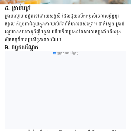
៥
.
គ្រាប់​ល្ពៅ
គ្រាប់​ល្ពៅ​មាន​ផ្ទុក​ទៅ​ដោយ​ស័ង្កសី​ ដែល​ជួយ​លើក​កម្ពស់​រចនាសម្ព័ន្ធ​ខួរ​
ក្បាល​ ក៏​ដូចជា​ជំនួយ​ក្នុង​ការ​​យល់​ដឹង​ព័ត៌មាន​​របស់​ក្មេង​។​ ជាក់ស្ដែង​ គ្រាប់​
ល្ពៅ​មាន​សារធាតុ​ចិញ្ចឹម​ខ្ពស់​ ហើយ​ក៏​ជា​ប្រភព​នៃ​សារធាតុ​ប្រឆាំង​​នឹង​អុក
ស៊ីតកម្ម​​ដ៏​មាន​ប្រសិទ្ធភាព​​ផង​ដែរ​។
៦
. ​
ពពួក​សណ្ដែក
ផ្សព្វផ្សាយពាណិជ្ជកម្ម