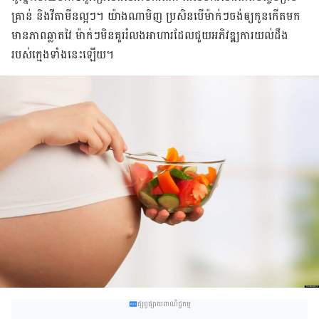
គ្រាន់​ និង​​វីតាមីន​ល្អ​ៗ​។​ យ៉ាង​ណា​មិញ​ ប្រសិនបើ​ម៉ាក់​ៗ​ចង់​ឲ្យ​កូន​កើត​មក​​
មាន​ភាព​ឆ្លាត​វៃ​ ម៉ាក់​ៗ​មិន​គួរ​រំលង​អាហារ​ដែល​ជួយ​​អភិវឌ្ឍ​ការ​យល់​ដឹង​
របស់​ក្មេង​ទាំង​នេះ​ឡើយ​។
ផ្សព្វផ្សាយពាណិជ្ជកម្ម