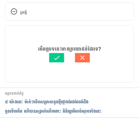
https://parenting.firstcry.com/articles/what-
foods-to-eat-during-pregnancy-for-intelligent-
ប្រវត្តិ
baby/
កំណែ​ប្រែបច្ចុប្បន្ន
28/01/2021
អត្ថបទ​ដោយ 
នូ សោភ័ណ្ឌ
តើអត្ថបទនេះមានប្រយោជន៍ដែរទេ?
ត្រួតពិនិត្យដោយ 
វេជ្ជ. ចាន់ ស៊ីណេត
បច្ចុប្បន្នភាពដោយ៖ 
ទូច សុខា
អត្ថបទពាក់ព័ន្ធ
៥ យ៉ាងនេះ ម៉ាក់ៗទើបសម្រាលកូនថ្មីថ្មោងតែងតែចង់ដឹង
កូនទើបកើត ហើយឧស្សាហ៍ហើមពោះ ពិនិត្យមើលចំណុចទាំងនេះ
កំពុងដំណើរការ...