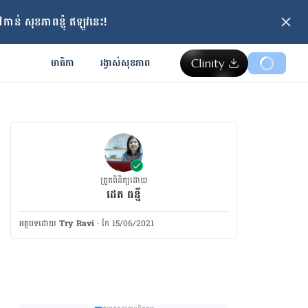
ាន់ សុខភាពខ្ញុំ ឥឡូវនេះ!
មាតិកា
រង្វាស់​សុខភាព
ត្រួតពិនិត្យដោយ
ដេត ធន្នី
អត្ថបទ​ដោយ
Try Ravi
·
កែ 15/06/2021