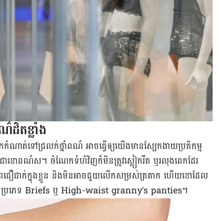
៌​ដិតខ្លាំង
ាត់​ទៅ​ជ្រលក់​ថ្នាំ​ពណ៌ អាច​ធ្វើឲ្យ​យើងមាន​ស្បែក​ងាយ​ប្រតិកម្ម​
​ខោពណ៌​ស។ ចំណែក​ទំហំ​វិញ​ក៏​មិន​ត្រូវ​ស្លៀក​រឹត ឬ​រលុង​ពេក​ដែរ
​ភាព​ជឿជាក់​ក្នុង​ខ្លួន និង​មិន​អាច​ជួយ​លើក​សម្រស់​ត្រគាក ហើយ​ខោ​ដែល​
​ភាគច្រើន​ប្រភេទ Briefs ឬ High-waist granny’s panties។