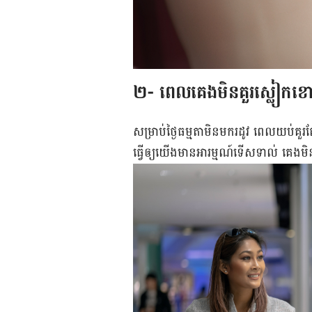
២- ពេល​គេង​មិន​គួរ​ស្លៀក​ខោ​ក
សម្រាប់​ថ្ងៃ​ធម្មតា​មិន​មក​រដូវ ពេលយប់គួរតែ
ធ្វើឲ្យ​យើង​មាន​អារម្មណ៍ទើសទាល់ គេង​ម