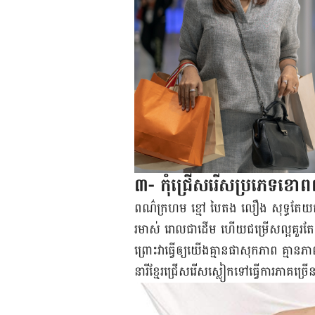
៣- កុំ​ជ្រើសរើស​ប្រភេទ​ខោ​ពណ
ពណ៌​ក្រហម ខ្មៅ បៃតង លឿង សុទ្ធតែ​យក​កំណ
រមាស់ រោល​ជាដើម ហើយ​ជម្រើស​ល្អ​គួរតែ​ជា
ព្រោះ​វា​ធ្វើឲ្យ​យើង​គ្មាន​ផាសុកភាព ​គ្មាន
នារី​ខ្មែរ​ជ្រើសរើស​ស្លៀក​ទៅ​ធ្វើការ