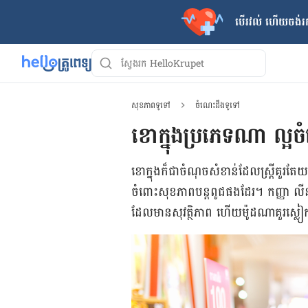
បើរវល់ ហើយចង់​រក
សុខភាពទូទៅ
ចំណេះដឹងទូទៅ
ខោក្នុងប្រភេទណា ល្អចំ
ខោ​ក្នុង​ក៏​ជា​ចំណុច​សំខាន់​ដែល​ស្ត្រី​គួរតែ​យ
ចំពោះ​សុខភាព​បន្ត​ពូជ​ផង​ដែរ។ ​កញ្ញា លីន ប៉
ដែល​មាន​សុវត្ថិភាព ហើយ​ម៉ូដ​ណា​គួរ​ស្ល