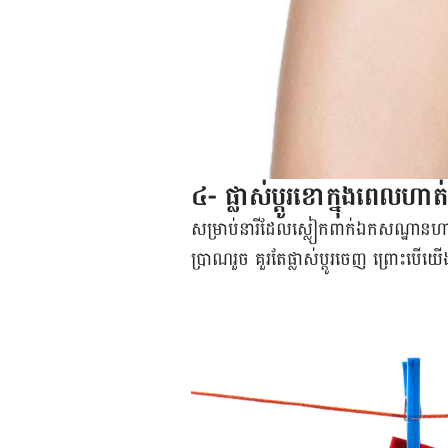
៤- ផ្លាស់ប្ដូរ​ខោ​ក្នុង​ពេល​ហ
សម្រាប់​នារី​ដែល​ស្លៀកពាក់​ឯកសណ្ឋាន​ហា
ប្រាណ​រួច គួរតែ​ផ្លាស់ប្ដូរ​ចេញ ព្រោះ​បើ​យ