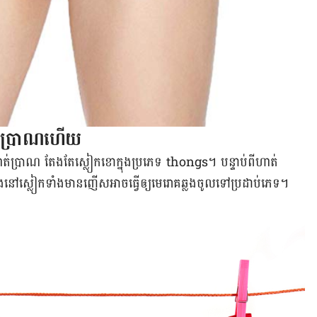
ាត់​ប្រាណ​ហើយ
ត់ប្រាណ តែងតែ​ស្លៀក​ខោ​ក្នុង​ប្រភេទ thongs។ បន្ទាប់ពី​ហាត់​
ើង​នៅ​ស្លៀក​ទាំង​មាន​ញើស​អាច​ធ្វើឲ្យ​មេរោគ​ឆ្លង​ចូល​ទៅ​ប្រដាប់​ភេទ។