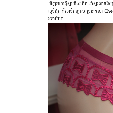
ៗ​វិញ​អាច​ធ្វើឲ្យ​​យើង​កកិត នាំ​ឲ្យ​រលាត់​
ល្អ​បំផុត គឺសាច់​កប្បាស ប្រភេទ​ខោ ​Chee
អនាម័យ។