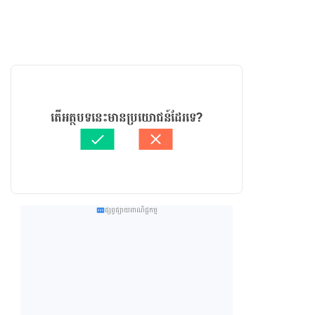
តើអត្ថបទនេះមានប្រយោជន៍ដែរទេ?
ផ្សព្វផ្សាយពាណិជ្ជកម្ម