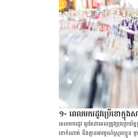
១- ពេល​មក​រដូវ​ប្រើ​ខោ​ក្ន
ពេល​មក​រដូវ គួរតែ​ជា​ពេល​ត្រូវ​ប្រុងប្រយ័ត្ន
ខោ​កំណាត់ នឹង​គ្មាន​អារម្មណ៍​ស្រួល​ខ្លួន​ គ