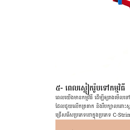
៥- ពេល​ស្លៀក​រ៉ូប​ទៅ​កម្មវិធី
ពេល​យើង​មាន​កម្មវិធី ដើម្បី​ឲ្យ​រាង​មើល​
ដែល​ជួយ​លើក​ត្រគាក និង​រឹប​ក្បាលពោះ​ស្អាត។
ជ្រើសរើស​ប្រភេទ​ខោ​ក្នុង​ប្រភេទ C-S