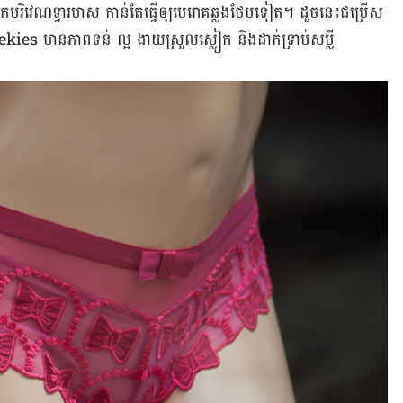
ស្បែក​បរិវេណ​ទ្វារមាស កាន់តែ​ធ្វើឲ្យ​មេរោគ​ឆ្លង​ថែម​ទៀត។ ដូចនេះ​ជម្រើស​
kies មាន​ភាពទន់ ល្អ​ ងាយស្រួល​ស្លៀក និង​ដាក់​ទ្រាប់​សម្លី​