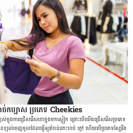
ុង​សាច់​កប្បាស ប្រភេទ Cheekies
​ខ្ពស់​ក្នុង​ការ​ជ្រើសរើស​ខោ​ក្នុង​មក​ស្លៀក ព្រោះ​បើ​យើង​ជ្រើសរើស​ប្រភេទ​
្មាន​ខ្យល់​ចេញ​ចូល​ដែល​ធ្វើឲ្យ​តំបន់​នោះ​ហប់ ក្តៅ ហើយ​បើ​ប្រភេទ​ស្បៃ​រឹង​