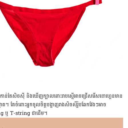
ទៅ​កាន់តែ​សិចស៊ី និង​ឃើញ​ក្បាលពោះ​រាបស្មើ​អាច​ជ្រើសរើស​ខោ​ហ្គេន​មាន​
 តែ​ចំពោះ​អ្នក​ចូលចិត្ត​បង្ហាញ​រាង​សិចស៊ី​រ៉ូប​ឆែក​វែង​ៗ​អាច​
tring ឬ T-string ជាដើម។