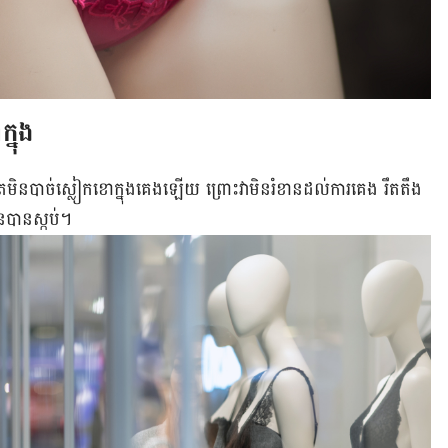
្នុង
​មិន​បាច់​ស្លៀក​ខោ​ក្នុង​គេង​ឡើយ ព្រោះ​វា​មិន​រំខាន​ដល់​ការ​គេង រឹតតឹង ​
ិនបានស្កប់។