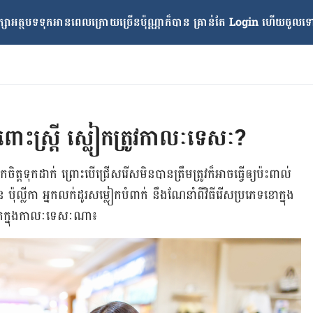
្សាអត្ថបទទុកអានពេលក្រោយ​ច្រើនប៉ុណ្ណាក៏បាន គ្រាន់តែ​ Login ហើយចូលទៅក
ពោះស្ត្រី ស្លៀកត្រូវកាលៈទេសៈ?
ក​ចិត្ត​ទុកដាក់ ព្រោះ​បើ​ជ្រើសរើស​មិន​បាន​ត្រឹមត្រូវ​ក៏​អាច​ធ្វើឲ្យ​ប៉ះពាល់​
ុល្លីកា អ្នក​លក់​ដូរ​សម្លៀកបំពាក់ នឹង​ណែនាំ​ពី​វិធីរើស​ប្រភេទ​ខោ​ក្នុង​
ៀក​ក្នុង​កាលៈទេសៈ​ណា៖