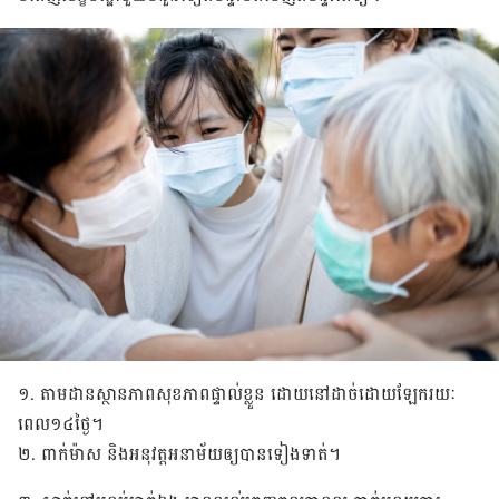
១. តាម​ដាន​ស្ថាន​ភាព​សុខភាព​ផ្ទាល់​ខ្លួន​ ដោយ​នៅ​ដាច់​ដោយ​ឡែក​រយៈ​
ពេល​១៤​ថ្ងៃ។
២. ពាក់​ម៉ាស និង​អនុវត្ត​អនាម័យ​​ឲ្យ​បាន​ទៀង​ទាត់។