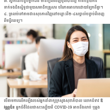
៣. ស្នាក់​នៅ​បន្ទប់​ម្នាក់​ឯង មាន​ខ្យល់​ចេញ​ចូល​បាន​ល្អ កាត់​បន្ថយ​ការ​
ទាក់ទង​ជិត​ស្និទ្ធ​ជាមួយ​សមាជិក​គ្រួសារ បរិភោគ​អាហារ​ដោយ​ឡែក​ពី​គ្នា។
៤. ត្រលប់​ទៅ​តាមដាន​សុខភាព​វិញ​នៅ​ចន្លោះ​ពី​២-៤​សប្តាហ៍​បន្ទាប់​ពី​ចេញ​
ពី​មន្ទីរពេទ្យ។
បើ​តាម​ការ​លើក​ឡើង​របស់​អ្នក​នាំ​ពាក្យ​ក្រសួង​សុខាភិបាល លោក​ជំទាវ
ឱ
វណ្ណឌីន
អ្នក​ជំងឺ​ដែល​ជា​សះ​ស្បើយ​ពី COVID-19 អាច​នឹង​លាប់ ឬឆ្លង​