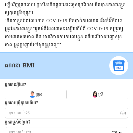
ឡើង​វិញ​គ្រប់​ពេល ប្រសិន​បើ​បុគ្គល​នោះ​ធ្វេស​ប្រហែស មិន​បាន​ការពារ​ខ្លួន​
ឲ្យ​បាន​ត្រឹម​ត្រូវ​។
“មិន​ថា​ខ្លួន​ឯង​លែង​មាន COVID-19 មិន​បាច់​ការពារ​ទេ គឺ​អត់អ៊ីចឹង​ទេ
ត្រូវ​តែ​ការពារ​ខ្លួន”អ្នក​ជំងឺ​ដែល​ជា​សះ​ស្បើយ​ពី​ជំងឺ COVID-19 តម្រូវ​ឲ្យ
តាម​ដាន​សុខភាព និង មាន​វិធានការ​ការពារ​ខ្លួន ហើយ​បើ​មាន​បញ្ហា​សុខ
ភាព ត្រូវ​ប្រញាប់​ទៅ​ជួប​គ្រូពេទ្យ”។
គណនា BMI
អ្នកភេទអ្វីដែរ?
ប្រុស
ស្រី
អ្នកអាយុប៉ុន្មានហើយ?
(ឆ្នាំ)
អ្នកកម្ពស់ប៉ុន្មាន?
cm