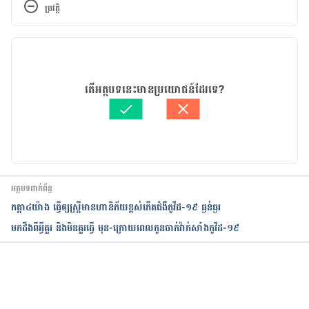
ប្រវត្តិ
កំណែ​ប្រែបច្ចុប្បន្ន
03/08/2021
អត្ថបទ​ដោយ 
ដេត ធន្នី
តើអត្ថបទនេះមានប្រយោជន៍ដែរទេ?
ត្រួតពិនិត្យដោយ 
វេជ្ជ. ចាន់ ស៊ីណេត
បច្ចុប្បន្នភាពដោយ៖ 
ទូច សុខា
អត្ថបទពាក់ព័ន្ធ
កត្តា​៤​យ៉ាង ធ្វើឲ្យស្ត្រី​មាន​ហានិភ័យ​ខ្ពស់​​​កើត​ជំងឺ​កូវីដ-១៩​ ធ្ងន់ធ្ងរ​​​​​​​​​​​​​​​​​​​​​​​​​​​​​​​​​​​​​​​​​​​​​​​​​​​​​​​​​​​​​​​​​​​​​​​​​​​​​​​​​​​​​​​​​​​​
មកដឹងពីអ្វីគួរ និងមិនគួរធ្វើ មុន-ក្រោយពេលកូនចាក់វ៉ាក់សាំងកូវីដ-១៩
កំពុងដំណើរការ...