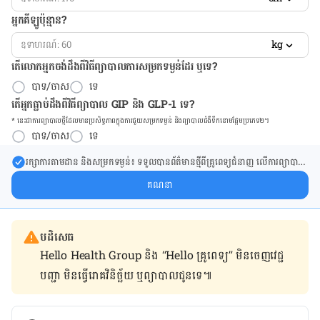
អ្នកគីឡូប៉ុន្មាន?
kg
តើលោកអ្នកចង់ដឹង​ពីវិធីព្យាបាលការសម្រកទម្ងន់ដែរ ឬទេ?
បាទ/ចាស
ទេ
តើអ្នកធ្លាប់ដឹងពីវិធីព្យាបាល GIP និង GLP-1 ទេ?
* នេះ​ជា​ការ​ព្យា​បាល​ថ្មីដែល​​មាន​ប្រសិទ្ធ​ភាព​ក្នុង​ការ​ជួយ​សម្រក​ទម្ងន់ និង​ព្យា​បាល​ជំ​ងឺ​ទឹក​នោម​ផ្អែម​ប្រភេទ២។
បាទ/ចាស
ទេ
រក្សា​ការ​តាមដាន និងសម្រក​ទម្ងន់៖ ទទួលបាន​ព័ត៌​មាន​ថ្មី​ពី​គ្រូពេទ្យ​ជំនាញ លើ​ការ​ព្យា​បាល​
ការសម្រក​ទម្ងន់ និងការផ្តល់ជំនួយដោយផ្ទាល់​ក្នុង​ប្រអប់​សារ​របស់​អ្នក។
គណនា
បដិសេធ
Hello Health Group និង “Hello គ្រូពេទ្យ” មិន​ចេញ​វេជ្ជ
បញ្ជា មិន​ធ្វើ​រោគវិនិច្ឆ័យ ឬ​ព្យាបាល​ជូន​ទេ៕