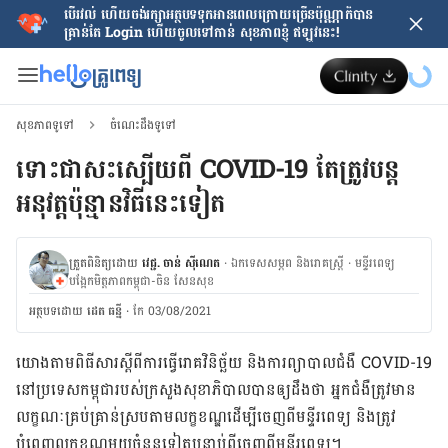
បើរវល់ ហើយចង់​រក្សាអត្ថបទទុកអានពេលក្រោយ​ច្រើនប៉ុណ្ណាក៏បាន
គ្រាន់តែ​ Login ហើយចូលទៅកាន់ សុខភាពខ្ញុំ ឥឡូវនេះ!
សុខភាពទូទៅ
ចំណេះដឹងទូទៅ
ទោះជាសះស្បើយពី COVID-19 តែត្រូវបន្ត
អនុវត្តប៉ុន្មានវិធីនេះទៀត
ត្រួតពិនិត្យដោយ
វេជ្ជ. ចាន់ ស៊ីណេត
·
ឯកទេសសម្ភព និងរោគស្ត្រី
·
ម​ន្ទីរពេទ្យ
បង្អែកមិត្តភាពកម្ពុជា-ចិន សែនសុខ
អត្ថបទ​ដោយ
ដេត ធន្នី
·
កែ 03/08/2021
យោង​តាម​ពិធីសារ​ស្តី​ពី​ការ​ធ្វើ​រោគវិនិច្ឆ័យ និង​ការ​ព្យាបាល​ជំងឺ COVID-19
នៅ​ប្រទេស​កម្ពុជា​របស់​ក្រសួង​សុខាភិបាល​បាន​ឲ្យ​ដឹង​ថា អ្នក​ជំងឺ​ត្រូវ​មាន​
លក្ខណៈ​គ្រប់​គ្រាន់​ស្របតាម​លក្ខខណ្ឌ​ដើម្បី​ចេញ​ពី​មន្ទីរពេទ្យ​ និង​ត្រូវ
បំពេញ​លក្ខខណ្ឌ​មួយ​ចំនួន​ទៀត​បន្ទាប់​ពី​ចេញ​ពី​មន្ទីរពេទ្យ។