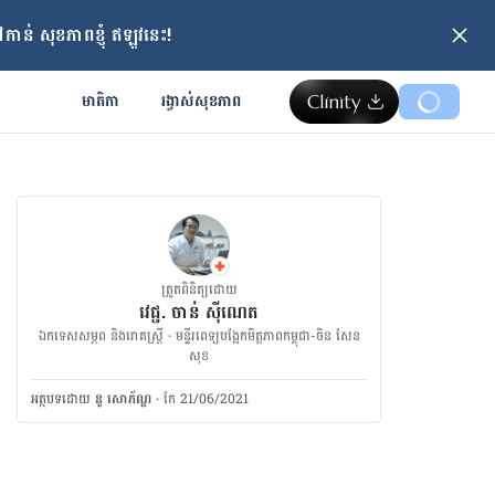
ាន់ សុខភាពខ្ញុំ ឥឡូវនេះ!
មាតិកា
រង្វាស់​សុខភាព
ត្រួតពិនិត្យដោយ
វេជ្ជ. ចាន់ ស៊ីណេត
ឯកទេសសម្ភព និងរោគស្ត្រី · ម​ន្ទីរពេទ្យបង្អែកមិត្តភាពកម្ពុជា-ចិន សែន
សុខ
អត្ថបទ​ដោយ
នូ សោភ័ណ្ឌ
·
កែ 21/06/2021