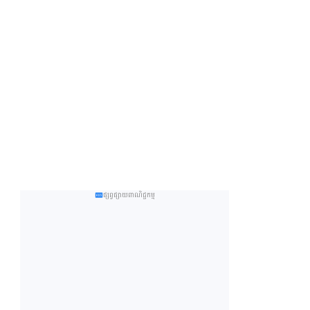
ផ្សព្វផ្សាយពាណិជ្ជកម្ម