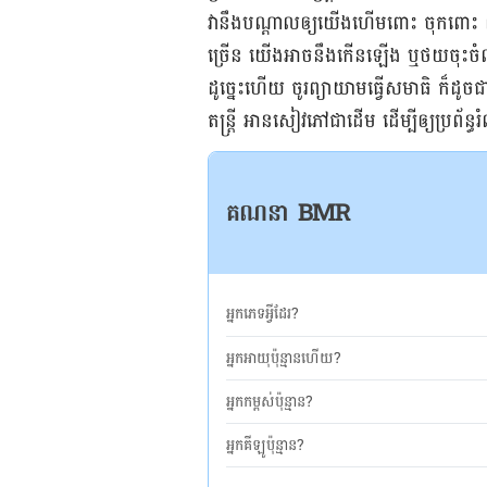
វា​នឹង​​បណ្ដាល​ឲ្យ​យើង​ហើម​ពោះ​ ចុកពោះ​ 
ច្រើន​ យើង​អាច​នឹង​កើន​ឡើង​ ឬ​ថយ​ចុះ​ចំណ
ដូច្នេះ​ហើយ​ ចូរ​ព្យាយាម​ធ្វើ​សមាធិ ក៏​ដូច​ជា
តន្ត្រី អាន​សៀវភៅ​ជាដើម​ ដើម្បី​ឲ្យ​ប្រព័ន
គណនា BMR
អ្នកភេទអ្វីដែរ?
អ្នកអាយុប៉ុន្មានហើយ?
អ្នកកម្ពស់ប៉ុន្មាន?
អ្នកគីឡូប៉ុន្មាន?