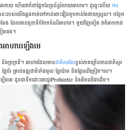
ៃ​រាងកាយ​ ហើយ​វា​ក៏​ជា​ផ្នែក​នៃ​ប្រព័ន្ធ​រំលាយ​អាហារ​។ ដូច្នេះ​ហើយ​
ការ​
ី​ក្រពះ​របស់​យើង​ឆ្លង​កាត់​ទៅ​កាន់​ពោះវៀន​តូច​កាន់​តែ​ងាយ​ស្រួល​។​ បន្ថែម​
​លំពែង​ ដែល​មាន​តួនាទី​បំបែក​ចំណី​អាហារ​​។​ មួយ​វិញ​ទៀត​ វា​ក៏​អាច​កាត់​
​ទៀត​ផង​។
ិង​អាហារ​ឡើង​មេ
 និង​ប្រក្រតី។​ អាហារ​ដែល​មាន​
ជាតិ​សរសៃ
​ខ្ពស់​ភាគ​ច្រើន​មាន​ជាតិ​​ស្ករ​
្លែ​ប័រ​ គ្រាប់​ធញ្ញជាតិ​ទាំង​មូល​ ផ្លែ​ប៉ោម​ និង​ផ្លែឈើ​ក្រៀម​។ល។​
រ​ឡើង​មេ​ ដូចជា​ទឹក​ដោះ​គោ​ជូរ​Probiotic ​និង​គីម​ឈី​ជា​ដើម​។