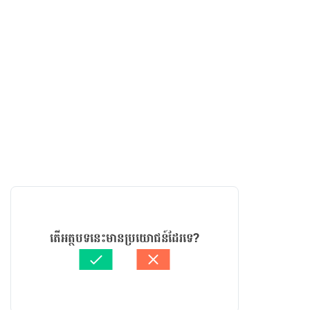
តើអត្ថបទនេះមានប្រយោជន៍ដែរទេ?