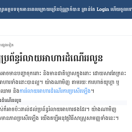
្សាអត្ថបទទុកអានពេលក្រោយ​ច្រើនប៉ុណ្ណាក៏បាន គ្រាន់តែ​ Login ហើយចូលទៅក
ារផ្សេងទៀត
​​​​​​​​​​​​​​​​​​​​​​​​​​​​​​​​​​​​​​​​​​​​​​​​​​​​​​​​​​​​​​​​​​​​​​​​​​​​​​​​​​​​​​
អាច​មាន​​បញ្ហា​ចុក​ពោះ ​និង​មានជាតិ​ហ្គាសក្នុង​ពោះ​​ ដោយ​សារ​តែ​ក្រពះ​
ពី​អាហារទាំង​នោះ​បាន​ល្អ​។​ យ៉ាង​ណា​មិញ ​តាម​រយៈ​ការ​ហាត់​យូហ្គា ឬ​
​ឈាម​ និង​​​
ការ​រំលាយ​អាហារ​ដំណើរ​ការ​ប្រសើរ​ឡើង​
។​
ខ្ពស់​ក៏​អាច​ប៉ះពាល់​ដល់​ប្រព័ន្ធ​​រំលាយ​អាហារ​ផង​ដែរ​។ យ៉ាង​ណា​មិញ​
​​មាន​ភាព​ប្រសើរ​ឡើង​ យើង​គប្បី​អនុវត្ត​វិធីសាស្ត្រ​សាមញ្ញ​ទាំង​នេះ​។