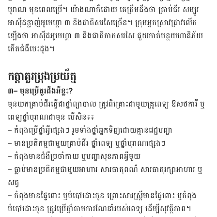
បូរាណ មុន​ពេល​ប្រើ។ យ៉ាង​ណា​ក៏​ដោយ គេ​ត្រឹម​ដឹង​ថា គ្រាប់​ជីរ​ សម្បូរ​
អាស៊ីដ​ខ្លាញ់​អូមេហ្កា ៣ និង​ជាតិ​សរសៃ​ច្រើន។ ក្រុម​អ្នក​ស្រាវ​ជ្រាវ​លើក​
ឡើង​ថា អាស៊ីដ​អូមេហ្គា ៣ និង​ជាតិ​កាក​សរសៃ ជួយ​កាត់​បន្ថយ​ហានិភ័យ​
កើត​ជំងឺ​បេះ​ដូង។
កត្តាគួរប្រុងប្រយ័ត្ន
៣
– មុនប្រើគួរដឹងអីខ្លះ?
មុន​យក​គ្រាប់​ជីរ​ធ្វើ​ជា​ថ្នាំ​ព្យាបាល ត្រូវ​ពិគ្រោះ​ជាមួយ​គ្រូពេទ្យ ឱសថការី ឬ​
ពេទ្យ​ថ្នាំ​បុរាណ​ជា​មុន បើ​សិន៖៖
– កំពុង​ប្រើ​ថ្នាំ​អ្វី​ផ្សេងៗ រួម​ទាំង​ថ្នាំ​អ្នក​ទិញ​ដោយ​គ្មាន​វេជ្ជបញ្ជា
– មាន​ប្រតិកម្ម​ជាមួយ​គ្រាប់​ជីរ ​ថ្នាំ​ពេទ្យ ឬ​ថ្នាំបុរាណ​ផ្សេងៗ
– កំពុង​មាន​ជំងឺ​ប្រចាំ​កាយ ឬ​​បញ្ហា​សុខភាព​អ្វី​មួយ
– ធ្លាប់​មាន​ប្រតិកម្ម​ជាមួយ​អាហារ សារធាតុ​ពណ៌ សារធាតុ​រក្សា​អាហារ ឬ​
សត្វ
– កំពុង​មាន​ផ្ទៃ​ពោះ ឬ​បំបៅ​​ដោះ​កូន ព្រោះសារ​ស្ត្រី​មាន​ផ្ទៃ​ពោះ ឬ​កំពុង​
បំបៅ​ដោះ​កូន ត្រូវ​ប្រើ​ថ្នាំ​តាម​ការ​ណែនាំ​របស់​ពេទ្យ ដើម្បី​សុវត្ថិភាព។