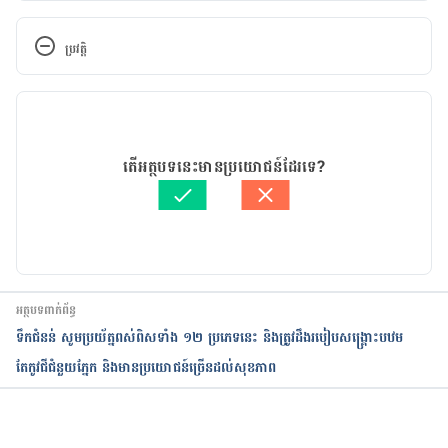
CHIA 
https://www.webmd.com/vitamins-
supplements/ingredientmono-1224-chia.aspx?
ប្រវត្តិ
activeingredientid=1224
 Accessed November 21, 
2017
កំណែ​ប្រែបច្ចុប្បន្ន
Benefits of Chia Seeds (and 27 Creative Ways to 
24/01/2019
Use Them!) 
https://wellnessmama.com/4981/chia-
អត្ថបទ​ដោយ 
ណៃ ទូច
តើអត្ថបទនេះមានប្រយោជន៍ដែរទេ?
seeds-benefits/
 Accessed November 21, 2017
ត្រួតពិនិត្យដោយ
គឹម កាណែល
បច្ចុប្បន្នភាពដោយ៖ 
វេជ្ជ. ចាន់ ស៊ីណេត
អត្ថបទពាក់ព័ន្ធ
ទឹកជំនន់​ សូមប្រយ័ត្នពស់ពិសទាំង ១២ ប្រភេទនេះ និងត្រូវដឹងរបៀបសង្គ្រោះបឋម
តែកូវជីជំនួយភ្នែក និងមានប្រយោជន៍ច្រើនដល់សុខភាព