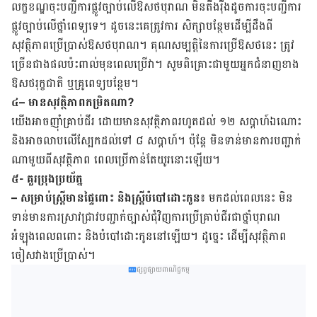
លក្ខខណ្ឌ​​ចុះ​បញ្ជីការ​ផ្លូវ​ច្បាប់​លើ​ឱសថ​បុរាណ ​មិន​តឹងរ៉ឹង​ដូច​ការ​ចុះ​បញ្ជីការ​
ផ្លូវ​ច្បាប់​លើ​ថ្នាំ​ពេទ្យ​ទេ។ ដូច​នេះ​គេ​ត្រូវ​ការ​ ​សិក្សា​បន្ថែម​ដើម្បី​ដឹង​ពី​
សុវត្ថិភាពប្រើ​ប្រាស់​ឱសថបុរាណ។ គុណ​សម្បត្តិ​នៃ​ការ​ប្រើ​ឱសថ​នេះ​ ​ត្រូវ​
ច្រើន​ជាង​ផល​ប៉ះពាល់​មុន​ពេល​ប្រើ​វា។ សូម​ពិគ្រោះ​ជាមួយ​អ្នក​ជំនាញ​ខាង​
ឱសថ​រុក្ខជាតិ ឬ​គ្រូពេទ្យ​បន្ថែម។
៤
– មានសុវត្ថិភាពកម្រិតណា?
យើង​អាច​ញ៉ាំ​គ្រាប់​ជីរ ដោយ​មាន​សុវត្ថិភាព​រហូត​ដល់ ១២ សប្ដាហ៍​ឯ​ណោះ
និង​អាច​លាប​លើ​ស្បែក​ដល់​ទៅ ៨ សប្ដាហ៍។ ប៉ុន្តែ មិន​ទាន់​មាន​ការ​បញ្ជាក់​
ណា​មួយ​ពី​សុវត្ថិភាព ពេល​ប្រើ​កាន់​តែ​យូរ​នោះ​ឡើយ។
៥- គួរប្រុងប្រយ័ត្ន
– សម្រាប់​ស្រ្តី​មាន​ផ្ទៃ​ពោះ និង​ស្ត្រី​បំបៅ​​ដោះ​កូន៖
មក​ដល់​ពេល​នេះ មិន​
ទាន់​មាន​ការ​ស្រាវជ្រាវ​បញ្ជាក់​ច្បាស់​ជុំវិញ​ការ​ប្រើ​គ្រាប់​ជីរ​ជា​ថ្នាំ​បុរាណ
អំឡុង​ពេល​ពពោះ និង​បំបៅ​ដោះ​កូន​នៅ​ឡើយ។ ដូច្នេះ ដើម្បី​សុវត្ថិភាព
ចៀស​វាង​ប្រើ​ប្រាស់។
ផ្សព្វផ្សាយពាណិជ្ជកម្ម