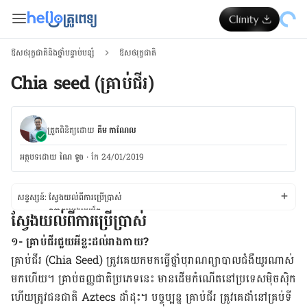
ឱសថរុក្ខជាតិនិងថ្នាំបន្ទាប់បន្សំ
ឱសថរុក្ខជាតិ
Chia seed (​គ្រាប់​ជីរ)
ត្រួតពិនិត្យដោយ
គឹម កាណែល
អត្ថបទ​ដោយ
ណៃ ទូច
·
កែ 24/01/2019
សន្ទស្សន៍:
ស្វែងយល់ពីការប្រើប្រាស់
កត្តាគួរប្រុងប្រយ័ត្ន
ស្វែងយល់ពីការប្រើប្រាស់
ស្វែងយល់ពីផលរំខាន
ស្វែងយល់ពីអន្តរកម្មថ្នាំ
១- គ្រាប់ជីរជួយអីខ្លះដល់រាងកាយ?
ស្វែងយល់ពីកម្រិតថ្នាំ
គ្រាប់​ជីរ (Chia Seed) ត្រូវ​គេ​យក​មក​ធ្វើ​ថ្នាំ​បុរាណ​ព្យាបាល​ជំងឺ​យូរ​ណាស់​
មក​ហើយ។ គ្រាប់​ធញ្ញ​ជាតិ​ប្រភេទ​នេះ ​មាន​ដើម​កំណើត​នៅ​ប្រទេស​ម៉ិចស៊ិក
ហើយ​ត្រូវ​ជន​ជាតិ Aztecs ដាំ​ដុះ។ បច្ចុប្បន្ន គ្រាប់​ជីរ ត្រូវ​គេ​ដាំ​នៅ​គ្រប់​ទី