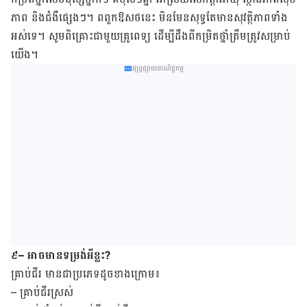
ភាព និង​ជំងឺ​ផ្សេងៗ។ ពពួកឱសថ​នេះ​ មិនមែនសុទ្ធ​តែ​មាន​សុវត្ថិ​ភាព​ទាំង​
អស់ទេ។ សូម​ពិគ្រោះ​ជាមួយ​គ្រូ​ពេទ្យ ដើម្បី​ដឹង​ពី​​កម្រិត​ថ្នាំត្រឹម​ត្រូវ​សម្រាប់
យើង។
ផ្សព្វផ្សាយពាណិជ្ជកម្ម
៩
– អាចមានទម្រង់អីខ្លះ?
គ្រាប់​ជីរ មាន​ជា​ប្រភេទ​ដូច​ខាង​ក្រោម៖
– គ្រាប់​ជីរ​ស្រស់