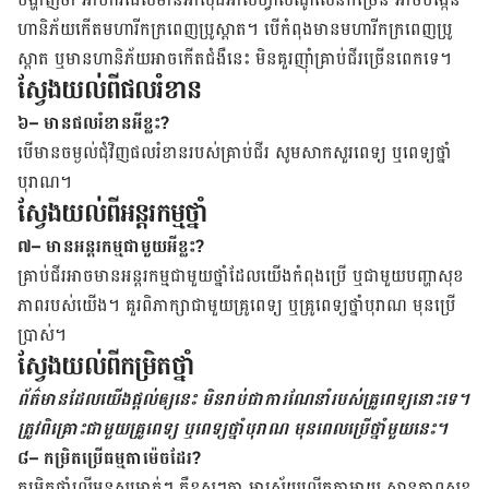
ហានិភ័យ​កើត​មហារីក​ក្រពេញ​ប្រូស្តាត។ បើ​កំពុង​មាន​មហារីក​ក្រពេញ​ប្រូ
ស្តាត ឬ​មាន​ហានិភ័យ​អាច​កើត​ជំងឺ​នេះ មិន​គួរ​ញ៉ាំ​គ្រាប់​ជីរ​ច្រើន​ពេក​ទេ។
ស្វែងយល់ពីផលរំខាន
៦
– មានផលរំខានអីខ្លះ?
បើ​មាន​ចម្ងល់​ជុំវិញ​ផល​រំខាន​របស់​គ្រាប់ជីរ សូម​សាក​សួរ​ពេទ្យ ឬ​ពេទ្យ​ថ្នាំ​
បុរាណ។
ស្វែងយល់ពីអន្តរកម្មថ្នាំ
៧
– មានអន្តរកម្មជាមួយអីខ្លះ?
គ្រាប់​ជីរ​អាច​មាន​អន្តរកម្ម​ជាមួយ​ថ្នាំ​ដែល​យើង​កំពុង​ប្រើ ឬ​ជាមួយ​បញ្ហា​សុខ
ភាព​របស់​យើង។ គួរ​ពិភាក្សា​ជាមួយ​គ្រូ​ពេទ្យ ឬ​គ្រូពេទ្យ​ថ្នាំបុរាណ មុន​ប្រើ​
ប្រាស់។
ស្វែងយល់ពីកម្រិតថ្នាំ
ព័ត៌មាន​ដែល​យើង​ផ្តល់​ឲ្យ​នេះ មិន​រាប់​ជា​ការ​ណែ​នាំ​របស់​គ្រូ​ពេទ្យ​នោះ​ទេ។
ត្រូវ​ពិគ្រោះ​ជាមួយ​គ្រូ​ពេទ្យ​ ឬ​ពេទ្យ​ថ្នាំ​បុរាណ មុន​ពេល​ប្រើ​ថ្នាំ​មួយ​នេះ។
៨
– កម្រិតប្រើធម្មតាម៉េចដែរ?
កម្រិត​ថ្នាំលើមនុស្សម្នាក់ៗ គឺខុសៗ​គ្នា ​អាស្រ័យ​លើកត្តា​អាយុ ស្ថាន​ភាព​សុខ​