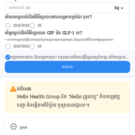
kg
តើលោកអ្នកចង់ដឹង​ពីវិធីព្យាបាលការសម្រកទម្ងន់ដែរ ឬទេ?
បាទ/ចាស
ទេ
តើអ្នកធ្លាប់ដឹងពីវិធីព្យាបាល GIP និង GLP-1 ទេ?
* នេះ​ជា​ការ​ព្យា​បាល​ថ្មីដែល​​មាន​ប្រសិទ្ធ​ភាព​ក្នុង​ការ​ជួយ​សម្រក​ទម្ងន់ និង​ព្យា​បាល​ជំ​ងឺ​ទឹក​នោម​ផ្អែម​ប្រភេទ២។
បាទ/ចាស
ទេ
រក្សា​ការ​តាមដាន និងសម្រក​ទម្ងន់៖ ទទួលបាន​ព័ត៌​មាន​ថ្មី​ពី​គ្រូពេទ្យ​ជំនាញ លើ​ការ​ព្យា​បាល​
ការសម្រក​ទម្ងន់ និងការផ្តល់ជំនួយដោយផ្ទាល់​ក្នុង​ប្រអប់​សារ​របស់​អ្នក។
គណនា
បដិសេធ
Hello Health Group និង “Hello គ្រូពេទ្យ” មិន​ចេញ​វេជ្ជ
បញ្ជា មិន​ធ្វើ​រោគវិនិច្ឆ័យ ឬ​ព្យាបាល​ជូន​ទេ៕
ប្រភព