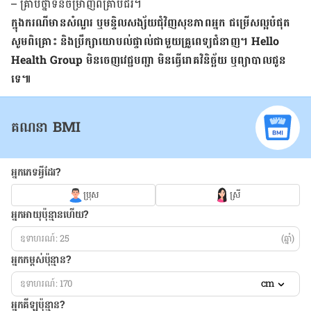
– គ្រាប់​ថ្នាំ​ទន់​ចម្រាញ់​ពី​គ្រាប់​ជីរ។
ក្នុងករណីមានសំណួរ ឬមន្ទិលសង្ស័យជុំវិញសុខភាពអ្នក ជម្រើសល្អបំផុត
សូមពិគ្រោះ និងប្រឹក្សាយោបល់ផ្ទាល់ជាមួយគ្រូពេទ្យជំនាញ។ Hello
Health Group មិនចេញវេជ្ជបញ្ជា មិនធ្វើរោគវិនិច្ឆ័យ ឬព្យាបាលជូន
ទេ៕
គណនា BMI
អ្នកភេទអ្វីដែរ?
ប្រុស
ស្រី
អ្នកអាយុប៉ុន្មានហើយ?
(ឆ្នាំ)
អ្នកកម្ពស់ប៉ុន្មាន?
cm
អ្នកគីឡូប៉ុន្មាន?