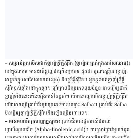
– សម្រាប់​អ្នក​លើស​ជាតិ​ខ្លាញ់​ទ្រីគ្លីស៊ីរីត (ខ្លាញ់​អាក្រក់​ក្នុង​សរសៃ​ឈាម)៖
នៅ​ក្នុង​ឈាម មាន​ជាតិ​ខ្លាញ់​ជា​ច្រើន​ប្រភេទ ដូចជា កូលេស្ដេរ៉ុល (ខ្លាញ់​
អាក្រក់​ក្នុង​សរសៃ​ឈាម​បេះដូង) និង​ទ្រីគ្លីស៊ីរីត។ អ្នក​ខ្លះ​មាន​ខ្លាញ់​ទ្រីគ្លី
ស៊ីរីត​ខ្ពស់​ខ្លាំង​នៅ​ក្នុង​ខ្លួន។ ញ៉ាំ​គ្រាប់​ជីរ​ប្រភេទ​មួយ​ចំនួន អាច​ធ្វើ​ឲ្យ​ជាតិ​
ខ្លាញ់​ទាំង​នោះ​កើន​ឡើង​កាន់​តែ​ខ្ពស់។ បើ​មាន​បញ្ហា​លើស​ខ្លាញ់​ទ្រីគ្លីស៊ីរីត
យើង​អាច​ប្រើ​គ្រាប់​ជីរ​មួយ​ប្រភេទ​មាន​ឈ្មោះ Salba។ គ្រាប់​ជីរ Salba
មិន​ធ្វើ​ឲ្យ​ខ្លាញ់​ទ្រីគ្លីស៊ីរីត​កើន​ឡើង​ច្រើន​នោះ​ទេ។
– មាន​មហារីក​ក្រពេញ​ប្រូស្តាត៖
គ្រាប់​ជីរ​មាន​ផ្ទុក​អាស៊ីដ​អាល់
ហ្វាលីណូលេនិក (Alpha-linolenic acid)។ ការ​ស្រាវជ្រាវ​មួយ​ចំនួន​
បង្ហាញ​ថា អាហារ​ដែល​មាន​អាស៊ីដ​អាល់ហ្វាលីណូលេនិក​ច្រើន អាច​បង្កើន​