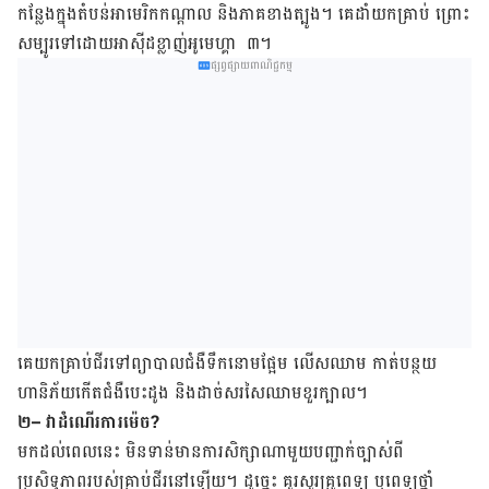
កន្លែង​ក្នុង​តំបន់​អាមេរិក​កណ្តាល និង​ភាគ​ខាង​ត្បូង។ គេ​ដាំ​យក​គ្រាប់ ព្រោះ​
សម្បូរ​ទៅ​ដោយ​អាស៊ីដ​ខ្លាញ់​អូមេហ្គា ៣។
ផ្សព្វផ្សាយពាណិជ្ជកម្ម
គេ​យក​គ្រាប់​ជីរ​ទៅ​ព្យាបាល​ជំងឺ​ទឹក​នោម​ផ្អែម លើស​ឈាម កាត់​បន្ថយ​
ហានិភ័យ​កើត​ជំងឺ​បេះដូង និង​ដាច់​សរសៃ​ឈាម​ខួរ​ក្បាល។
២
– វាដំណើរការម៉េច?
មក​ដល់​ពេល​នេះ មិន​ទាន់​មាន​ការ​សិក្សា​ណា​មួយ​បញ្ជាក់​ច្បាស់​ពី​
ប្រសិទ្ធភាព​របស់​គ្រាប់​ជីរនៅ​ឡើយ។ ដូច្នេះ គួរ​សួរ​គ្រូពេទ្យ ឬ​ពេទ្យ​ថ្នាំ​