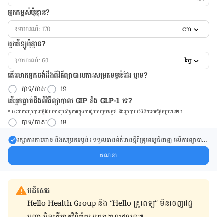
អ្នកកម្ពស់ប៉ុន្មាន?
cm
អ្នកគីឡូប៉ុន្មាន?
kg
តើលោកអ្នកចង់ដឹង​ពីវិធីព្យាបាលការសម្រកទម្ងន់ដែរ ឬទេ?
បាទ/ចាស
ទេ
តើអ្នកធ្លាប់ដឹងពីវិធីព្យាបាល GIP និង GLP-1 ទេ?
* នេះ​ជា​ការ​ព្យា​បាល​ថ្មីដែល​​មាន​ប្រសិទ្ធ​ភាព​ក្នុង​ការ​ជួយ​សម្រក​ទម្ងន់ និង​ព្យា​បាល​ជំ​ងឺ​ទឹក​នោម​ផ្អែម​ប្រភេទ២។
បាទ/ចាស
ទេ
រក្សា​ការ​តាមដាន និងសម្រក​ទម្ងន់៖ ទទួលបាន​ព័ត៌​មាន​ថ្មី​ពី​គ្រូពេទ្យ​ជំនាញ លើ​ការ​ព្យា​បាល​
ការសម្រក​ទម្ងន់ និងការផ្តល់ជំនួយដោយផ្ទាល់​ក្នុង​ប្រអប់​សារ​របស់​អ្នក។
គណនា
បដិសេធ
Hello Health Group និង “Hello គ្រូពេទ្យ” មិន​ចេញ​វេជ្ជ
បញ្ជា មិន​ធ្វើ​រោគវិនិច្ឆ័យ ឬ​ព្យាបាល​ជូន​ទេ៕