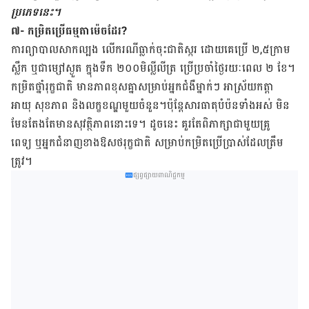
ប្រភេទ​នេះ។
៧- កម្រិតប្រើធម្មតាម៉េចដែរ?
ការ​ព្យាបាល​សាក​​ល្បង​ លើ​ករណី​​ធ្លាក់​ចុះ​​ជាតិ​​ស្ករ ដោយ​​​គេ​ប្រើ ​​២,៥ក្រាម​
ស្លឹក​ ឬ​​ជា​​ម្សៅ​​ស្ងួត ក្នុង​ទឹក ២០០​មិល្លីលីត្រ ប្រើ​ប្រចាំ​ថ្ងៃ​រយៈពេល​ ២ ​ខែ។
កម្រិត​​ថ្នាំ​រុក្ខជាតិ​ មាន​ភាព​ខុស​គ្នាសម្រាប់​អ្នក​ជំងឺ​ម្នាក់ៗ​ អាស្រ័យ​កត្តា​
អាយុ សុខភាព និង​លក្ខខណ្ឌ​មួយ​ចំនួន។ប៉ុន្តែសារធាតុ​បំប៉ន​ទាំង​អស់ ​​​មិន​
មែន​តែង​តែ​មាន​សុវត្ថិភាព​នោះ​ទេ។ ដូច​នេះ​ គួរ​តែ​ពិភាក្សា​ជាមួយ​គ្រូ
ពេទ្យ ឬ​អ្នក​ជំនាញ​ខាង​ឱសថ​រុក្ខជាតិ​ សម្រាប់​កម្រិត​​ប្រើ​ប្រាស់​ដែល​ត្រឹម​
ត្រូវ។
ផ្សព្វផ្សាយពាណិជ្ជកម្ម