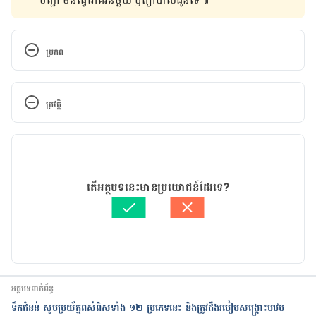
ប្រភព
Skidmore-Roth, Linda. Mosby’s Handbook Of 
Herbs & Natural Supplements. St. Louis, MO: 
ប្រវត្តិ
Mosby, 2001. Print version. Page 50.
កំណែ​ប្រែបច្ចុប្បន្ន
Basil. http://www.drugs.com/npp/holy-basil.html. 
Assessed August 3, 2016.
11/04/2019
អត្ថបទ​ដោយ 
Chorn Sophearom
តើអត្ថបទនេះមានប្រយោជន៍ដែរទេ?
Basil. http://www.webmd.com/vitamins-
ត្រួតពិនិត្យដោយ
គឹម កាណែល
supplements/ingredientmono-1101-
បច្ចុប្បន្នភាពដោយ៖ 
សន សុភា
holy%20basil.aspx?
activeingredientid=1101&activeingredientname=h
oly%20basil. Assessed August 3, 2016.
អត្ថបទពាក់ព័ន្ធ
Basil. http://www.webmd.com/vitamins-
ទឹកជំនន់​ សូមប្រយ័ត្នពស់ពិសទាំង ១២ ប្រភេទនេះ និងត្រូវដឹងរបៀបសង្គ្រោះបឋម
supplements/ingredientmono-303-basil.aspx?