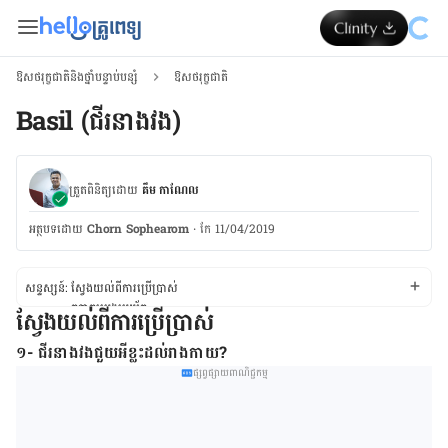
ឱសថរុក្ខជាតិនិងថ្នាំបន្ទាប់បន្សំ
ឱសថរុក្ខជាតិ
Basil (ជីរ​នាង​វង)
ត្រួតពិនិត្យដោយ
គឹម កាណែល
អត្ថបទ​ដោយ
Chorn Sophearom
·
កែ 11/04/2019
សន្ទស្សន៍:
ស្វែងយល់ពីការប្រើប្រាស់
កត្តាគួរប្រុងប្រយ័ត្ន
ស្វែងយល់ពីការប្រើប្រាស់
ស្វែងយល់ពីផលរំខាន
ស្វែងយល់ពីអន្តរកម្មថ្នាំ
១- ជីរនាងវងជួយអីខ្លះដល់រាងកាយ?
ស្វែងយល់ពីកម្រិតថ្នាំ
ផ្សព្វផ្សាយពាណិជ្ជកម្ម