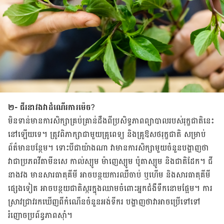
២- ជីរនាវង​វាដំណើរការម៉េច
?
មិន​ទាន់​មាន​ការ​សិក្សា​គ្រប់​គ្រាន់​ដឹង​ពីប្រសិទ្ធភាព​ព្យាបាល​របស់​រុក្ខជាតិ​នេះ​
នៅ​ឡើយ​ទេ។ ​ត្រូវ​ពិភាក្សា​ជាមួយ​គ្រូ​ពេទ្យ និង​គ្រូ​ឱសថ​រុក្ខជាតិ សម្រាប់​
ព័ត៌មាន​បន្ថែម។ ទោះបី​ជា​យ៉ាងណា វា​មាន​ការ​សិក្សា​មួយ​ចំនួន​បង្ហាញ​ថា ​
វា​ជា​ប្រភព​វីតាមីន​សេ កាល់ស្យូម ម៉ាញេស្យូម ប៉ូតាស្យូម និង​ជាតិដែក។ ជី
នាងវង មាន​សារធាតុ​គីមី អាច​បន្ថយ​ការ​ឈឺចាប់ ឬ​ហើម និង​សារ​ធាតុ​គីមី​
ផ្សេង​ទៀត​ អាច​បន្ថយ​ជាតិ​ស្ករ​ក្នុង​ឈាម​ចំពោះ​អ្នក​ជំងឺ​ទឹក​នោម​ផ្អែម។ ការ​
ស្រាវ​ជ្រាវរកឃើញ​ពីកំណើន​ចំនួន​អង់​ទី​ករ ​បង្ហាញ​ថា​វា​អាច​ប្រើ​ទៅ​ទៅ​
រំញោច​ប្រព័ន្ធ​ភាព​ស៊ាំ។