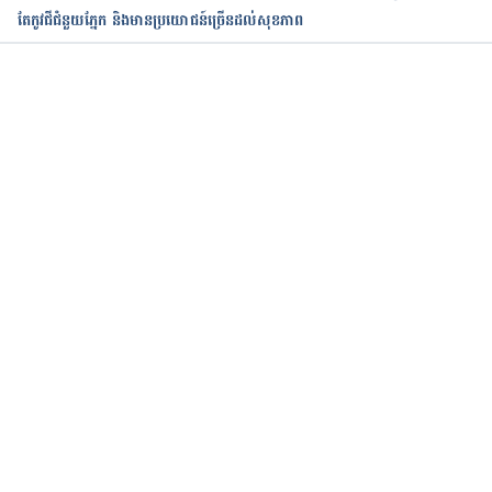
តែកូវជីជំនួយភ្នែក និងមានប្រយោជន៍ច្រើនដល់សុខភាព
activeingredientid=303&activeingredientname=ba
sil. Assessed August 3, 2016.
កំពុងដំណើរការ...