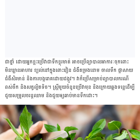
ជា​ថ្នាំ ដោយ​អ្នក​ខ្លះ​ប្រើ​វា​ជា​ទឹក​ខ្ពុរ​មាត់​ អាចប្រើព្យាបាល​អាការៈ​ចុក​ពោះ
មិន​ឃ្លាន​អាហារ ខ្យល់​នៅ​ក្នុង​ពោះ​វៀន ជំងឺ​តម្រង​នោម ចាល​ទឹក ផ្ដាសាយ
ជំងឺ​សិរមាន់ និង​ការ​បង្ក​រោគ​ដោយ​ដង្កូវ។ វា​ក៏​ប្រើ​សម្រាប់​ព្យាបាល​ករណី​
ពស់​ចឹក ​និង​សត្វ​ល្អិត​ទិច។ ស្ត្រី​មួយ​ចំនួន​ប្រើ​វា​​មុន និង​ក្រោយ​ឆ្លង​ទន្លេ​ដើម្បី​
ជួយ​សម្រួល​ចរន្ត​ឈាម​ និង​ជួយ​ឲ្យ​ឆាប់​មាន​ទឹក​ដោះ។