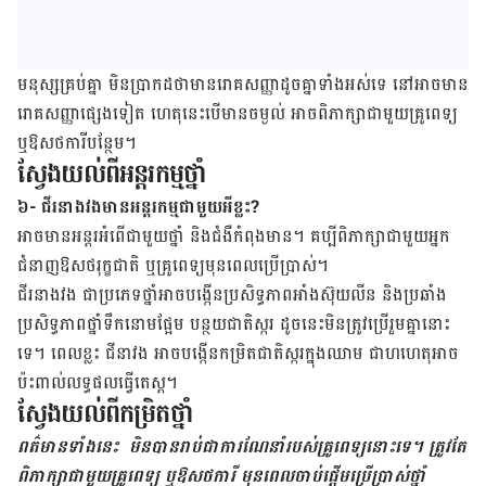
មនុស្សគ្រប់គ្នា មិនប្រាកដថាមានរោគសញ្ញាដូចគ្នាទាំងអស់ទេ នៅអាចមាន
រោគសញ្ញាផ្សេងទៀត ហេតុនេះបើមានចម្ងល់ អាចពិភាក្សាជាមួយគ្រូពេទ្យ
ឬឱសថការីបន្ថែម។
ស្វែងយល់ពីអន្តរកម្មថ្នាំ
៦- ជីរនាងវងមានអន្តរកម្មជាមួយអីខ្លះ?
អាចមាន​អន្តរ​អំពើ​ជាមួយ​ថ្នាំ និង​​ជំងឺកំពុង​មាន។ គប្បីពិភាក្សា​ជាមួយអ្នក
ជំនាញ​ឱសថ​រុក្ខជាតិ ឬគ្រូពេទ្យ​មុន​ពេល​ប្រើ​ប្រាស់។
ជីរនាងវង ​​ជា​​ប្រភេទ​​ថ្នាំ​​អាច​​បង្កើន​​ប្រសិទ្ធ​​ភាព​អាំងស៊ុយលីន និង​ប្រឆាំង​
ប្រសិទ្ធភាព​ថ្នាំ​ទឹក​នោម​ផ្អែម បន្ថយ​ជាតិ​ស្ករ ដូច​នេះ​មិន​ត្រូវ​ប្រើ​រួម​គ្នានោះ​
ទេ។ ពេល​ខ្លះ ជីនាវង ​អាច​បង្កើន​កម្រិត​ជាតិ​ស្ករ​​ក្នុង​ឈាម​ ជាហហេតុ​អាច​
ប៉ះពាល់​លទ្ធផល​ធ្វើ​តេស្ត។
ស្វែងយល់ពីកម្រិតថ្នាំ
ពត៌មាន​ទាំងនេះ ​ មិន​បាន​រាប់​ជា​ការ​ណែ​នាំ​របស់​គ្រូ​ពេទ្យ​នោះ​ទេ។ ​ត្រូវ​តែ​
ពិភាក្សា​ជាមួយ​គ្រូពេទ្យ​ ឬ​ឱសថការី ​មុន​ពេល​ចាប់​ផ្តើម​ប្រើ​ប្រាស់​ថ្នាំ​