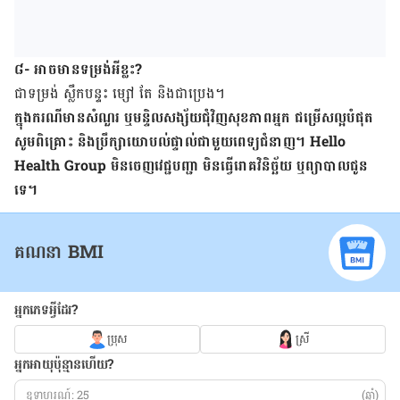
៨- អាចមានទម្រង់អីខ្លះ?
ជា​ទម្រង់ ស្លឹក​បន្ទះ ​ម្សៅ តែ និង​ជាប្រេង។
ក្នុង​ករណី​មាន​សំណួរ ឬ​មន្ទិល​សង្ស័យ​ជុំវិញ​សុខភាព​អ្នក ជម្រើស​ល្អ​បំផុត
សូម​ពិគ្រោះ និង​ប្រឹក្សា​យោបល់​ផ្ទាល់​ជាមួយ​ពេទ្យ​ជំនាញ។ Hello
Health Group មិនចេញវេជ្ជបញ្ជា មិន​ធ្វើ​រោគវិនិច្ឆ័យ ឬ​ព្យាបាល​ជូន​
ទេ។
គណនា BMI
អ្នកភេទអ្វីដែរ?
ប្រុស
ស្រី
អ្នកអាយុប៉ុន្មានហើយ?
(ឆ្នាំ)