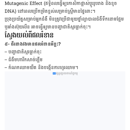
Mutagenic Effect (ឥទ្ធិពល​ធ្វើឲ្យ​កោសិកា​ផ្លាស់ប្ដូរ​រូបរាង ​និង​ខូច​
DNA) ​នៅ​ពេល​ប្រើ​កម្រិត​ខ្ពស់​សម្រាប់​ស្ត្រី​មានផ្ទៃ​ពោះ។​
ប្រុង​ប្រយ័ត្ន​សម្រាប់​អ្នក​ជំងឺ​ មិន​ត្រូវ​ប្រើ​ជា​មួយ​ថ្នាំ​ព្យាបាល​ជំងឺ​ទឹក​នោម​ផ្អែម
ឬ​អាំងស៊ុយលីន អាច​ធ្វើ​ឲ្យ​មាន​បញ្ហា​ជាតិ​ស្ករ​ធ្លាក់​ចុះ។
ស្វែងយល់ពីផលរំខាន
៥- ជីរនាងវងមានផលរំខានអីខ្លះ?
– បញ្ហា​ជាតិ​ស្ករ​ធ្លាក់ចុះ
– ជំងឺ​មហារីក​សាច់​ថ្លើម
– កំណក​ឈាម​យឺត និង​បង្កើន​ការ​ហូរ​ឈាម។
ផ្សព្វផ្សាយពាណិជ្ជកម្ម