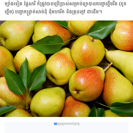
ម្យ៉ាង​ទៀត​ ផ្លែ​សារី​ ក៏​ត្រូវ​បាន​ប្រើប្រាស់​សម្រាប់​ព្យាបាល​បញ្ហា​ថ្លើម​រឹង (ខូច​
ថ្លើម)​ បញ្ហា​កន្ត្រាក់​សាច់ដុំ​ ដុំ​​មហារីក​ និង​គ្រុន​ក្ដៅ ជាដើម។
ផ្សព្វផ្សាយពាណិជ្ជកម្ម