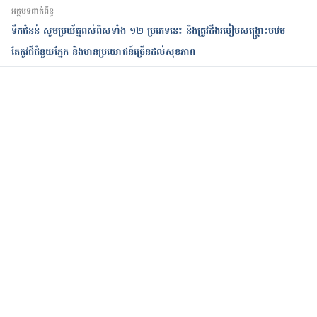
អត្ថបទពាក់ព័ន្ធ
ទឹកជំនន់​ សូមប្រយ័ត្នពស់ពិសទាំង ១២ ប្រភេទនេះ និងត្រូវដឹងរបៀបសង្គ្រោះបឋម
តែកូវជីជំនួយភ្នែក និងមានប្រយោជន៍ច្រើនដល់សុខភាព
កំពុងដំណើរការ...