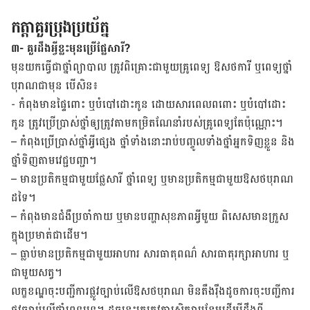
កត្តា​គួរ​ប្រុង​ប្រយ័ត្ន
៣- ​គួរ​ដឹង​អ្វី​ខ្លះ​មុន​ប្រើ​​ផ្លែ​សារី?
មុន​យកធ្វើ​ជា​ថ្នាំ​ព្យាបាល ត្រូវ​ពិគ្រោះ​ជាមួយ​គ្រូពេទ្យ ឱសថការី ឬ​ពេទ្យ​ថ្នាំ​
បុរាណ​ជា​មុន បើ​សិន៖
-​ កំពុង​មាន​ផ្ទៃ​ពោះ ឬ​បំបៅ​ដោះកូន​ ដោយ​សារ​ពេល​ពពោះ ឬ​បំបៅ​ដោះ​
កូន ​ត្រូវ​ប្រើ​ប្រាស់​ថ្នាំ​ឲ្យ​ត្រូវ​តាម​កម្រិត​​​ណែនាំ​របស់​គ្រូពេទ្យ​តែ​ប៉ុណ្ណោះ។
– កំពុង​ប្រើ​ប្រាស់​ថ្នាំ​អ្វី​ផ្សេង ថ្នាំ​ទាំង​នោះ​រាប់​បញ្ចូល​ទាំង​ថ្នាំ​អ្នក​ទិញ​ខ្លួន និង​
ថ្នាំ​ទិញ​តាម​វេជ្ជបញ្ជា។
– ​មាន​ប្រតិកម្ម​ជាមួយផ្លែសារី ថ្នាំ​ពេទ្យ​ ឬ​មាន​ប្រតិកម្ម​ជា​មួយ​ឱសថបុរាណ​​
ដទៃ។
– ​កំពុង​មាន​ជំងឺ​ប្រចាំ​កាយ ឬ​មាន​បញ្ហា​សុខភាព​អ្វី​មួយ ពិសេស​មានក្រួស
ក្នុងប្រមាត់ជាដើម។
– ​ធ្លាប់​មាន​ប្រតិកម្ម​ជាមួយ​អាហារ សារធាតុ​ពណ៌ សារធាតុ​រក្សា​អាហារ ឬ​
ជាមួយ​សត្វ។
លក្ខខណ្ឌ​​ចុះ​បញ្ជីការ​ផ្លូវ​ច្បាប់​លើ​ឱសថ​បុរាណ ​មិន​តឹងរ៉ឹង​ដូច​ការ​ចុះ​បញ្ជីការ​
ផ្លូវ​ច្បាប់​លើ​ថ្នាំ​ពេទ្យ​ទេ។ ដូច​នេះ​គេ​ត្រូវ​ការ​សិក្សា​បន្ថែម​ដើម្បី​ដឹង​ពី​