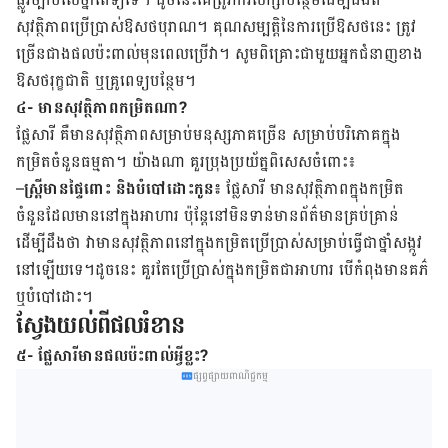
សុវត្ថិភាពប្រើ​ប្រាស់​ឱសថបុរាណ។ គុណ​សម្បត្តិ​នៃ​ការ​ប្រើ​ឱសថ​នេះ​ ​ត្រូវ​
ច្រើន​ជាង​ផល​ប៉ះពាល់​មុន​ពេល​ប្រើ​វា។ សូម​ពិគ្រោះ​ជាមួយ​អ្នក​ជំនាញ​ខាង​
ឱសថ​រុក្ខជាតិ ឬ​គ្រូពេទ្យ​បន្ថែម។
៤- មានសុវត្ថិភាពកម្រិតណា?
ផ្លែ​សារី​ គឺ​មាន​សុវត្ថិភាព​សម្រាប់​មនុស្ស​ភាគ​ច្រើន​ សម្រាប់​បរិភោគ​ក្នុង​
កម្រិត​ចំនួន​ធម្មតា។ យ៉ាង​ណា​​ គួរ​ប្រុង​ប្រយ័ត្ន​​ពិសេស​ចំពោះ៖
–
ស្ត្រី​មាន​ផ្ទៃ​ពោះ ​និង​បំបៅ​ដោះ​កូន៖
ផ្លែ​សារី​ មាន​សុវត្ថិភាព​ក្នុង​កម្រិត​
ចំនួន​ដែល​មាន​នៅ​ក្នុង​អាហារ​ ប៉ុន្តែ​នៅ​មិន​ទាន់​មាន​ព័ត៌មាន​គ្រប់គ្រាន់ ​
ដើម្បី​ដឹង​ថា​ ​វា​មាន​សុវត្ថិភាព​នៅ​ក្នុង​កម្រិត​ប្រើប្រាស់​សម្រាប់​ធ្វើ​ជា​ថ្នាំ​សង្កូវ
នៅ​ឡើយ​ទេ។ដូចនេះ​ ​គួរ​តែ​ប្រើប្រាស់​ក្នុង​កម្រិត​ជា​អាហារ ​បើ​កំពុង​​មាន​គភ៌
​ឬ​បំបៅ​ដោះ។
ស្វែង​យល់​ពី​ផលរំខាន
៥- ផ្លែសារី​មាន​ផល​ប៉ះពាល់​អ្វី​ខ្លះ?
ផ្សព្វផ្សាយពាណិជ្ជកម្ម