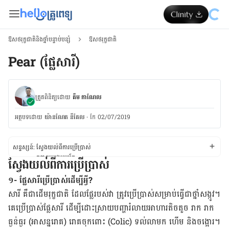
ឱសថរុក្ខជាតិនិងថ្នាំបន្ទាប់បន្សំ
ឱសថរុក្ខជាតិ
Pear (ផ្លែសារី)
ត្រួតពិនិត្យដោយ
គឹម កាណែល
អត្ថបទ​ដោយ
យ៉ានណែត​ នីគែល
·
កែ 02/07/2019
សន្ទស្សន៍:
ស្វែង​យល់​ពី​ការ​ប្រើប្រាស់
កត្តា​គួរ​ប្រុង​ប្រយ័ត្ន
ស្វែង​យល់​ពី​ការ​ប្រើប្រាស់
ស្វែង​យល់​ពី​ផលរំខាន
ស្វែង​យល់​ពី​អន្តរកម្ម​ថ្នាំ
១- ផ្លែ​សារីប្រើប្រាស់​ដើម្បី​អ្វី?
ស្វែង​យល់​ពី​កម្រិត​ថ្នាំ
សារី​ គឺ​ជា​ដើម​រុក្ខជាតិ ​ដែល​ផ្លែ​របស់​វា ​ត្រូវ​ប្រើប្រាស់​សម្រាប់​ធ្វើ​ជា​ថ្នាំ​សង្កូវ។
គេ​ប្រើប្រាស់​ផ្លែ​សារី ដើម្បី​​ដោះ​ស្រាយ​បញ្ហា​រំលាយ​អាហារ​តិច​តួច រាក ​រាក​
ធ្ងន់ធ្ងរ (អាសន្ន​រោគ)​ រោគ​ចុក​ពោះ (Colic) ទល់​លាមក ​ហើម​ និង​ចង្អោរ។