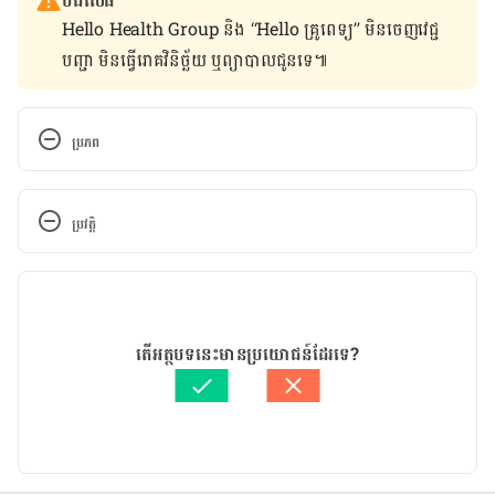
បដិសេធ
Hello Health Group និង “Hello គ្រូពេទ្យ” មិន​ចេញ​វេជ្ជ
បញ្ជា មិន​ធ្វើ​រោគវិនិច្ឆ័យ ឬ​ព្យាបាល​ជូន​ទេ៕
ប្រភព
Pear https://www.webmd.com/vitamins-
supplements/ingredientmono-482-pear.aspx?
ប្រវត្តិ
activeingredientid=482&activeingredientname=pe
ar Accessed January 10, 2018
កំណែ​ប្រែបច្ចុប្បន្ន
Everything you need to know about pears 
02/07/2019
https://www.medicalnewstoday.com/articles/2854
អត្ថបទ​ដោយ 
យ៉ានណែត​ នីគែល
តើអត្ថបទនេះមានប្រយោជន៍ដែរទេ?
30.php Accessed January 10, 2018
ត្រួតពិនិត្យដោយ
គឹម កាណែល
បច្ចុប្បន្នភាពដោយ៖ 
Ly Sophat