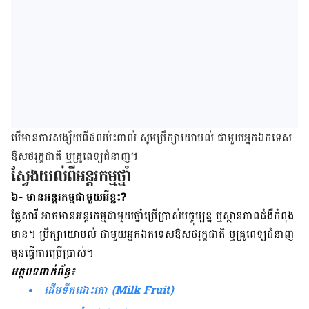
​បើ​មាន​ការ​សង្ស័យពី​ផល​ប៉ះពាល់​ សូម​ប្រឹក្សា​យោបល់​ ជាមួយ​អ្នក​ឯកទេស​
ឱសថ​រុក្ខជាតិ ​ឬ​គ្រូពេទ្យ​ជំនាញ។
ស្វែង​យល់​ពី​អន្តរកម្ម​ថ្នាំ
៦- មានអន្តរកម្មជាមួយអីខ្លះ?
ផ្លែ​សារី​ អាច​មាន​អន្តរកម្ម​ជាមួយ​ថ្នាំ​ប្រើប្រាស់​បច្ចុប្បន្ន​ ឬ​ស្ថានភាព​ជំងឺ​កំពុង​
មាន។ ប្រឹក្សា​យោបល់​ ជាមួយ​អ្នក​ឯកទេស​ឱសថ​រុក្ខជាតិ​ ឬ​គ្រូពេទ្យ​ជំនាញ​
មុន​​ធ្វើ​ការ​ប្រើប្រាស់។
អត្ថបទ​ពាក់ព័ន្ធ៖
ដើម​ទឹក​ដោះ​គោ (Milk Fruit)