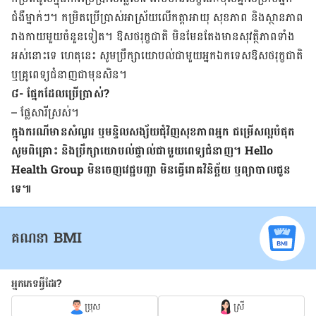
ជំងឺ​ម្នាក់ៗ។ កម្រិត​​​ប្រើប្រាស់​អាស្រ័យ​លើ​កត្តាអាយុ​ សុខភាព ​និង​ស្ថានភាព​
រាងកាយ​មួយ​ចំនួន​ទៀត។ ឱសថ​រុក្ខជាតិ​ មិន​មែន​តែង​មាន​សុវត្ថិភាព​ទាំង​
អស់​នោះ​ទេ​ ហេតុ​នេះ ​សូម​ប្រឹក្សា​យោបល់​ជាមួយ​អ្នក​ឯកទេស​ឱសថ​រុក្ខជាតិ​
ឬ​គ្រូពេទ្យ​ជំនាញ​​ជាមុន​សិន។
៨- ផ្នែក​ដែល​ប្រើ​ប្រាស់?
– ផ្លែ​សារីស្រស់។
ក្នុង​ករណី​មាន​សំណួរ ​ឬ​មន្ទិល​សង្ស័យ​ជុំវិញ​សុខភាព​អ្នក ​ជម្រើស​ល្អ​បំផុត​
សូម​ពិគ្រោះ​ និង​ប្រឹក្សា​យោបល់​ផ្ទាល់​ជាមួយ​ពេទ្យ​ជំនាញ។ Hello
Health Group មិន​ចេញ​វេជ្ជបញ្ជា​ មិន​ធ្វើ​រោគវិនិច្ឆ័យ​ ឬ​ព្យាបាល​ជូន​
ទេ៕
គណនា BMI
អ្នកភេទអ្វីដែរ?
ប្រុស
ស្រី