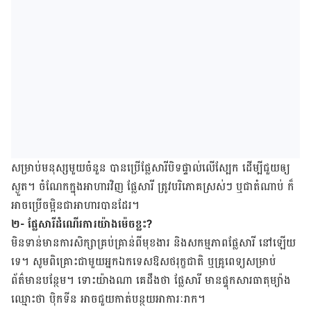
សម្រាប់​មនុស្ស​មួយ​ចំនួន ​បាន​ប្រើ​ផ្លែ​សារី​បិទ​ផ្ទាល់​លើ​ស្បែក​ ដើម្បី​ជួយ​ឲ្យ​
ស្ងួត។ ចំណែក​ក្នុង​អាហារ​វិញ​ ផ្លែ​សារី​ ត្រូវ​បរិភោគ​ស្រស់ៗ​ ឬ​ជា​តំណាប់ ក៏​
អាច​ប្រើ​ចម្អិនជា​​អាហារបាន​ដែរ។
២- ផ្លែសារីដំណើរ​ការ​យ៉ាង​ម៉េច​ខ្លះ?
មិន​ទាន់​មាន​ការ​សិក្សា​គ្រប់គ្រាន់​ពី​មុខងារ និង​សកម្មភាព​ផ្លែ​សារី នៅ​ឡើយ
ទេ។ សូម​ពិគ្រោះ​ជាមួយ​អ្នក​ឯកទេស​ឱសថ​រុក្ខជាតិ ​​ឬ​គ្រូពេទ្យ​​សម្រាប់​
ព័ត៌មាន​បន្ថែម។ ទោះ​យ៉ាង​ណា គេ​ដឹង​ថា​ ផ្លែ​សារី ​មាន​ផ្ទុក​សារធាតុ​ម្យ៉ាង​
ឈ្មោះ​ថា ​ប៉ិកទីន​ ​អាច​ជួយ​កាត់​បន្ថយអាការៈ​រាក។