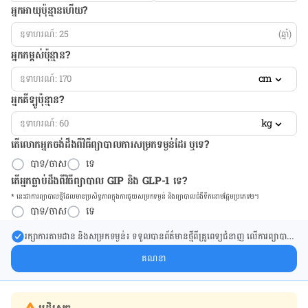
អ្នកអាយុប៉ុន្មានហើយ?
(ឆ្នាំ)
អ្នកកម្ពស់ប៉ុន្មាន?
cm
អ្នកគីឡូប៉ុន្មាន?
kg
តើលោកអ្នកចង់ដឹង​ពីវិធីព្យាបាលការសម្រកទម្ងន់ដែរ ឬទេ?
បាទ/ចាស
ទេ
តើអ្នកធ្លាប់ដឹងពីវិធីព្យាបាល GIP និង GLP-1 ទេ?
* នេះ​ជា​ការ​ព្យា​បាល​ថ្មីដែល​​មាន​ប្រសិទ្ធ​ភាព​ក្នុង​ការ​ជួយ​សម្រក​ទម្ងន់ និង​ព្យា​បាល​ជំ​ងឺ​ទឹក​នោម​ផ្អែម​ប្រភេទ២។
បាទ/ចាស
ទេ
រក្សា​ការ​តាមដាន និងសម្រក​ទម្ងន់៖ ទទួលបាន​ព័ត៌​មាន​ថ្មី​ពី​គ្រូពេទ្យ​ជំនាញ លើ​ការ​ព្យា​បាល​
ការសម្រក​ទម្ងន់ និងការផ្តល់ជំនួយដោយផ្ទាល់​ក្នុង​ប្រអប់​សារ​របស់​អ្នក។
គណនា