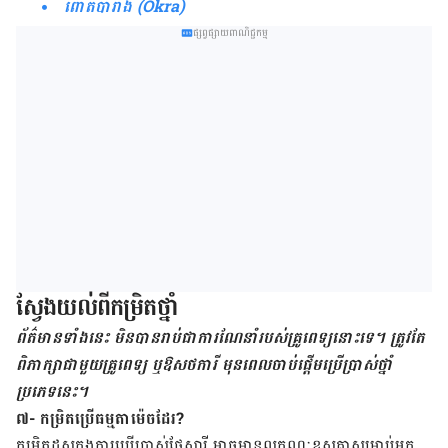
ពោតបារាំង (Okra)
ផ្សព្វផ្សាយពាណិជ្ជកម្ម
ស្វែង​យល់​ពី​កម្រិត​ថ្នាំ
ព័ត៌មាន​ទាំងនេះ មិន​បាន​រាប់​ជា​ការ​ណែ​នាំ​របស់​គ្រូ​ពេទ្យ​នោះ​ទេ។ ​ត្រូវ​តែ​
ពិភាក្សា​ជាមួយ​គ្រូពេទ្យ​ ឬ​ឱសថការី ​មុន​ពេល​ចាប់​ផ្តើម​ប្រើ​ប្រាស់​ថ្នាំ​
ប្រភេទ​នេះ។
៧- កម្រិតប្រើធម្មតាម៉េចដែរ?
កម្រិត​ដូស​ក្នុង​ការ​ប្រើប្រាស់​ផ្លែសារី អាច​មាន​លក្ខណៈ​ខុស​គ្នា​សម្រាប់​អ្នក​