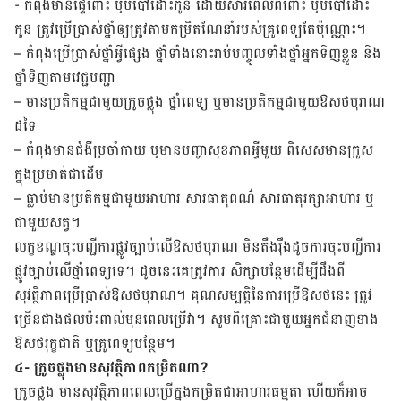
-​ កំពុង​មាន​ផ្ទៃ​ពោះ ឬ​បំបៅ​ដោះកូន​ ដោយ​សារ​ពេល​ពពោះ ឬ​បំបៅ​ដោះ​
កូន ​ត្រូវ​ប្រើ​ប្រាស់​ថ្នាំ​ឲ្យ​ត្រូវ​តាម​កម្រិត​​​ណែនាំ​របស់​គ្រូពេទ្យ​តែ​ប៉ុណ្ណោះ។
– ​កំពុង​ប្រើ​ប្រាស់​ថ្នាំ​អ្វី​ផ្សេង ថ្នាំ​ទាំង​នោះ​រាប់​បញ្ចូល​ទាំង​ថ្នាំ​អ្នក​ទិញ​ខ្លួន និង​
ថ្នាំ​ទិញ​តាម​វេជ្ជបញ្ជា
– ​មាន​ប្រតិកម្ម​ជាមួយក្រូចថ្លុង ថ្នាំ​ពេទ្យ​ ឬ​មាន​ប្រតិកម្ម​ជា​មួយ​ឱសថបុរាណ​​
ដទៃ
– ​កំពុង​មាន​ជំងឺ​ប្រចាំ​កាយ ឬ​មាន​បញ្ហា​សុខភាព​អ្វី​មួយ ពិសេស​មានក្រួស
ក្នុងប្រមាត់ជាដើម
– ​ធ្លាប់​មាន​ប្រតិកម្ម​ជាមួយ​អាហារ សារធាតុ​ពណ៌ សារធាតុ​រក្សា​អាហារ ឬ​
ជាមួយ​សត្វ។
លក្ខខណ្ឌ​​ចុះ​បញ្ជីការ​ផ្លូវ​ច្បាប់​លើ​ឱសថ​បុរាណ ​មិន​តឹងរ៉ឹង​ដូច​ការ​ចុះ​បញ្ជីការ​
ផ្លូវ​ច្បាប់​លើ​ថ្នាំ​ពេទ្យ​ទេ។ ដូច​នេះ​គេ​ត្រូវ​ការ​ ​សិក្សា​បន្ថែម​ដើម្បី​ដឹង​ពី​
សុវត្ថិភាពប្រើ​ប្រាស់​ឱសថបុរាណ។ គុណ​សម្បត្តិ​នៃ​ការ​ប្រើ​ឱសថ​នេះ​ ​ត្រូវ​
ច្រើន​ជាង​ផល​ប៉ះពាល់​មុន​ពេល​ប្រើ​វា។ សូម​ពិគ្រោះ​ជាមួយ​អ្នក​ជំនាញ​ខាង​
ឱសថ​រុក្ខជាតិ ឬ​គ្រូពេទ្យ​បន្ថែម។
៤- ក្រូចថ្លុង​មាន​សុវត្ថិភាព​កម្រិត​ណា?
ក្រូចថ្លុង​ មាន​សុវត្ថិភាព​ពេល​ប្រើ​ក្នុង​កម្រិត​ជា​អាហារ​ធម្មតា ហើយ​ក៏​អាច​