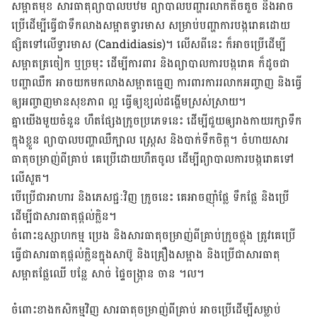
សម្អាត​មុខ សារធាតុព្យាបាល​បឋម ព្យាបាល​បញ្ហា​រលាក​តិច​តួច និងអាច​​
ប្រើ​ដើម្បី​ធ្វើ​ជា​ទឹក​លាង​សម្អាត​ទ្វារ​មាស សម្រាប់​បញ្ហា​ការ​បង្ក​រោគ​ដោយ​
ផ្សិត​ទៅ​លើ​ទ្វារ​មាស (Candidiasis)។ លើស​ពី​នេះ ក៏​អាច​ប្រើ​ដើម្បី​
សម្អាត​ត្រចៀក ឬ​ច្រមុះ ​ដើម្បី​ការ​ពារ ​និង​ព្យាបាល​ការ​បង្ក​រោគ ក៏​ដូច​ជា​
បញ្ហា​ឈឺ​ក អាចយក​មក​​លាង​សម្អាត​ធ្មេញ​ ការពារ​ការ​រលាក​អញ្ចាញ​ និង​ធ្វើ​
ឲ្យ​អញ្ចាញ​មាន​សុខភាព ល្អ ​ធ្វើ​ឲ្យ​ខ្យល់​ដង្ហើម​ស្រស់​ស្រាយ។
គ្នា​យើង​មួយ​ចំនួន ហឹត​ផ្សែង​ក្រូច​ប្រភេទ​នេះ ​ដើម្បី​ជួយ​ឲ្យ​រាង​កាយ​រក្សា​ទឹក​
ក្នុង​ខ្លួន ព្យាបាល​បញ្ហា​ឈឺ​ក្បាល ស្ត្រេស និង​បាក់ទឹក​ចិត្ត។ ចំហាយ​សារ
ធាតុ​ចម្រាញ់​ពី​គ្រាប់ គេ​ប្រើ​ដោយ​ហឺត​ចូល​ ដើម្បី​ព្យាបាល​ការ​បង្ក​រោគទៅ​
លើ​សួត។
បើ​ប្រើ​ជា​អាហារ ​និង​ភេសជ្ជៈ​វិញ ក្រូច​នេះ​ គេ​អាច​ញ៉ាំ​ផ្លែ ទឹក​ផ្លែ និង​ប្រើ​
ដើម្បី​ជា​សារធាតុ​ផ្ដល់​ក្លិន។
ចំពោះ​ឧស្សាហកម្ម​ ប្រេង ​និង​សារធាតុ​ចម្រាញ់​ពី​គ្រាប់ក្រូច​ថ្លុង ត្រូវ​គេ​ប្រើ​
ធ្វើ​ជា​សារធាតុ​ផ្ដល់​ក្លិនក្នុង​សាប៊ូ និង​គ្រឿង​សម្អាង និង​ប្រើ​ជា​សារធាតុ​
សម្អាត​ផ្លែ​ឈើ បន្លែ សាច់ ផ្ទៃ​ចង្ក្រាន ចាន ។ល។
ចំពោះ​ខាង​កសិកម្ម​វិញ សារធាតុ​ចម្រាញ់​ពី​គ្រាប់ អាច​ប្រើ​ដើម្បី​សម្លាប់​