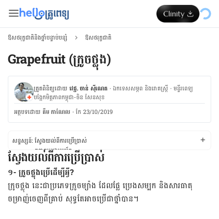
ឱសថរុក្ខជាតិនិងថ្នាំបន្ទាប់បន្សំ
ឱសថរុក្ខជាតិ
Grapefruit (ក្រូចថ្លុង)
ត្រួតពិនិត្យដោយ
វេជ្ជ. ចាន់ ស៊ីណេត
·
ឯកទេសសម្ភព និងរោគស្ត្រី
·
ម​ន្ទីរពេទ្យ
បង្អែកមិត្តភាពកម្ពុជា-ចិន សែនសុខ
អត្ថបទ​ដោយ
គឹម កាណែល
·
កែ 23/10/2019
សន្ទស្សន៍:
ស្វែង​យល់​ពី​ការ​ប្រើប្រាស់
កត្តា​គួរ​ប្រុង​ប្រយ័ត្ន
ស្វែង​យល់​ពី​ការ​ប្រើប្រាស់
ស្វែង​យល់​ពី​ផលរំខាន
ស្វែង​យល់​ពី​អន្តរកម្ម​ថ្នាំ
១- ក្រូចថ្លុងប្រើ​ដើម្បី​អ្វី?
ស្វែង​យល់​ពី​កម្រិត​ថ្នាំ
ក្រូច​ថ្លុង នេះ​ជា​ប្រភេទ​ក្រូច​ម្យ៉ាង​ ដែល​ផ្លែ ប្រេង​សម្បក និង​សារធាតុ​
ចម្រាញ់​ចេញ​ពី​គ្រាប់ សុទ្ធ​តែ​​អាច​ប្រើ​ជា​ថ្នាំ​បាន។