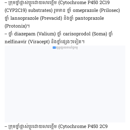
– ក្រុម​ថ្នាំ​​ផ្លាស់​ប្ដូរ​ដោយ​សារ​ថ្លើម (Cytochrome P450 2C19
(CYP2C19) substrates) រួម​មាន​ ថ្នាំ omeprazole (Prilosec)
ថ្នាំ lansoprazole (Prevacid) និង​ថ្នាំ pantoprazole
(Protonix)។
– ថ្នាំ diazepam (Valium) ថ្នាំ carisoprodol (Soma) ថ្នាំ
nelfinavir (Viracept) និង​ថ្នាំ​ផ្សេងៗ​ទៀត។
ផ្សព្វផ្សាយពាណិជ្ជកម្ម
– ក្រុម​ថ្នាំ​​ផ្លាស់​ប្ដូរ​ដោយ​សារ​ថ្លើម (Cytochrome P450 2C9