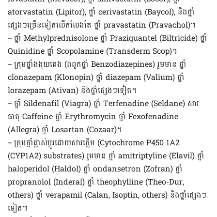
atorvastatin (Lipitor), ថ្នាំ cerivastatin (Baycol), និង​ថ្នាំ​
ផ្សេងៗ​ច្រើន​ទៀត​លើក​លែង​តែ ថ្នាំ pravastatin (Pravachol)។
– ថ្នាំ Methylprednisolone ថ្នាំ Praziquantel (Biltricide) ថ្នាំ
Quinidine ថ្នាំ Scopolamine (Transderm Scop)។
– ក្រុម​ថ្នាំងងុយគេង (ពពួក​ថ្នាំ Benzodiazepines) រួម​មាន​ ថ្នាំ
clonazepam (Klonopin) ថ្នាំ diazepam (Valium) ថ្នាំ
lorazepam (Ativan) និង​ថ្នាំ​ផ្សេងៗ​ទៀត។
– ថ្នាំ Sildenafil (Viagra) ថ្នាំ Terfenadine (Seldane) សារ
ធាតុ Caffeine ថ្នាំ Erythromycin ថ្នាំ Fexofenadine
(Allegra) ថ្នាំ Losartan (Cozaar)។
– ក្រុម​ថ្នាំ​​ផ្លាស់​ប្ដូរ​ដោយ​សារ​ថ្លើម (Cytochrome P450 1A2
(CYP1A2) substrates) រួម​មាន ថ្នាំ amitriptyline (Elavil) ថ្នាំ
haloperidol (Haldol) ថ្នាំ ondansetron (Zofran) ថ្នាំ
propranolol (Inderal) ថ្នាំ theophylline (Theo-Dur,
others) ថ្នាំ verapamil (Calan, Isoptin, others) និង​ថ្នាំ​ផ្សេងៗ​
ទៀត។