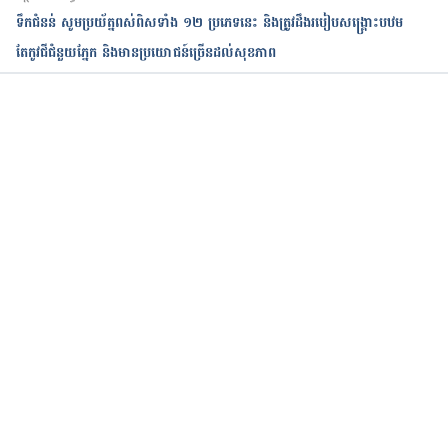
ទឹកជំនន់​ សូមប្រយ័ត្នពស់ពិសទាំង ១២ ប្រភេទនេះ និងត្រូវដឹងរបៀបសង្គ្រោះបឋម
តែកូវជីជំនួយភ្នែក និងមានប្រយោជន៍ច្រើនដល់សុខភាព
កំពុងដំណើរការ...