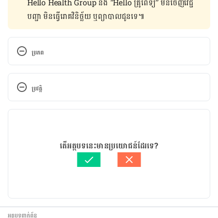
Hello Health Group និង “Hello គ្រូពេទ្យ” មិន​ចេញ​វេជ្ជ
បញ្ជា មិន​ធ្វើ​រោគវិនិច្ឆ័យ ឬ​ព្យាបាល​ជូន​ទេ៕
ប្រភព
Grapefruit. 
http://www.m.webmd.com/vitamins/ai/ingredient
ប្រវត្តិ
mono-946/grapefruit
.Accessed March, 30, 2017.
កំណែ​ប្រែបច្ចុប្បន្ន
Grapefruit. 
http://www.medicalnewstoday.com/articles/2808
23/10/2019
82.php
. Accessed March, 30, 2017.
អត្ថបទ​ដោយ 
គឹម កាណែល
តើអត្ថបទនេះមានប្រយោជន៍ដែរទេ?
ត្រួតពិនិត្យដោយ 
វេជ្ជ. ចាន់ ស៊ីណេត
Grapefruit. 
បច្ចុប្បន្នភាពដោយ៖ 
Solika
http://www.whfoods.com/genpage.php?
tname=foodspice&dbid=25
. Accessed March, 30, 
2017.
អត្ថបទពាក់ព័ន្ធ