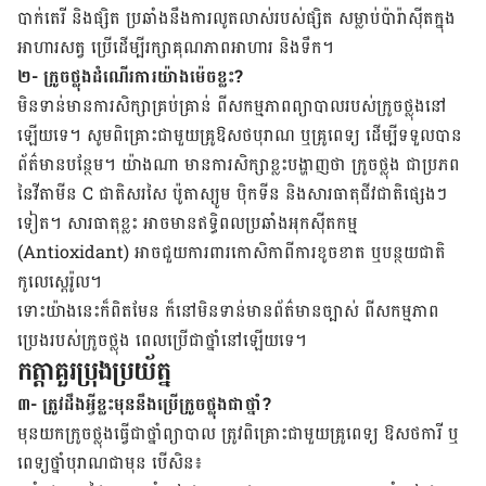
បាក់តេរី និង​ផ្សិត ប្រឆាំង​នឹង​ការ​លូត​លាស់​របស់​ផ្សិត សម្លាប់​ប៉ារ៉ាស៊ីតក្នុង​
អាហារ​សត្វ ប្រើ​ដើម្បី​រក្សា​គុណភាព​អាហារ និង​ទឹក។
២- ក្រូចថ្លុង​ដំណើរការ​យ៉ាងម៉េច​ខ្លះ?
មិន​ទាន់​មាន​ការ​សិក្សា​គ្រប់គ្រាន់ ​ពី​សកម្មភាព​ព្យាបាលរ​បស់​ក្រូច​ថ្លុងនៅ​
ឡើយ​ទេ។ សូម​ពិគ្រោះ​ជាមួយ​គ្រូ​ឱសថ​បុរាណ ឬ​គ្រូពេទ្យ​ ដើម្បី​ទទួល​បាន​
ព័ត៌មាន​បន្ថែម។ ​យ៉ាង​ណា មាន​ការ​សិក្សា​ខ្លះ​បង្ហាញ​ថា ក្រូច​ថ្លុង ជា​ប្រភព​
នៃ​វីតាមីន C ជាតិ​សរសៃ ប៉ូតាស្យូម ប៉ិក​ទីន និង​សារធាតុ​ជីវជាតិ​ផ្សេងៗ​
ទៀត។ សារធាតុ​ខ្លះ​ អាច​មាន​ឥទ្ធិពល​ប្រឆាំង​អុកស៊ីតកម្ម
(Antioxidant) អាច​ជួយ​ការ​ពារ​កោសិកា​ពី​ការ​ខូច​ខាត ឬ​បន្ថយ​ជាតិ​
កូលេស្តេរ៉ូល។
ទោះ​យ៉ាង​នេះ​ក៏​ពិត​មែន ក៏​នៅ​មិន​ទាន់​មាន​ព័ត៌មាន​ច្បាស់ ​ពី​សកម្មភាព​
ប្រេង​របស់ក្រូច​ថ្លុង ពេល​ប្រើ​ជា​ថ្នាំ​នៅ​ឡើយ​ទេ។
កត្តា​គួរ​ប្រុង​ប្រយ័ត្ន
៣- ត្រូវ​ដឹង​អ្វី​ខ្លះ​មុន​នឹង​ប្រើក្រូចថ្លុងជា​ថ្នាំ?
មុន​យក​ក្រូចថ្លុង​ធ្វើ​ជា​ថ្នាំ​ព្យាបាល ត្រូវ​ពិគ្រោះ​ជាមួយ​គ្រូពេទ្យ ឱសថការី ឬ​
ពេទ្យ​ថ្នាំ​បុរាណ​ជា​មុន បើ​សិន៖