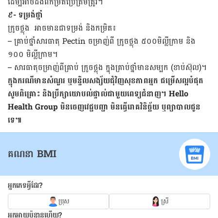
ដើម្បី​អាច​ដឹង​ពី​កម្រិត​ប្រើ​​ត្រឹមត្រូវ។
៩- ទម្រង់​ថ្នាំ
ក្រូចថ្លុង​ អាច​មាន​ជា​ទម្រង់ ​និង​កម្រិត​៖
– គ្រាប់​ថ្នាំ​សារធាតុ​ Pectin ចម្រាញ់​ពី ក្រូចថ្លុង ៥០០មិល្លីក្រាម និង
១០០ មិល្លីក្រាម។
– សារធាតុ​ចម្រាញ់​ពី​គ្រាប់​ ក្រូចថ្លុង ក្នុង​គ្រាប់​ថ្នាំ​មាន​សម្បក (ខាប់ស៊ុល)។
ក្នុង​ករណី​មាន​សំណួរ​ ឬ​មន្ទិល​សង្ស័យ​ជុំវិញ​សុខភាព​អ្នក​ ជម្រើស​ល្អ​បំផុត​
សូម​ពិគ្រោះ​ និង​ប្រឹក្សា​យោបល់​ផ្ទាល់​ជាមួយ​ពេទ្យ​ជំនាញ។ Hello
Health Group មិន​ចេញ​វេជ្ជបញ្ជា​ មិន​ធ្វើ​រោគវិនិច្ឆ័យ​ ឬ​​ព្យាបាល​ជូន​
ទេ៕
គណនា BMI
អ្នកភេទអ្វីដែរ?
ប្រុស
ស្រី
អ្នកអាយុប៉ុន្មានហើយ?