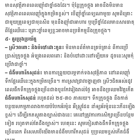
មាន​សុវត្ថិភាព​ពេល​ញ៉ាំ​ជា​ថ្នាំ​ផង​ដែរ។ ប៉ុន្តែ​ក្រូចថ្លុង​ អាច​នឹង​មិន​មាន​
សុវត្ថិភាព​ពេលល​ញ៉ាំ​ក្នុង​កម្រិត​ខ្ពស់។ ​បើ​ញ៉ាំ​ថ្នាំ​ពេទ្យ​ណា​មួយ សូម​ពិគ្រោះ​
ជាមួយ​គ្រូពេទ្យ​ជាមុន​សិន មុន​នឹង​ញ៉ាំ​ជា​អាហារ​ ឬ​ប្រើ​​ថ្នាំ​ដែល​មាន​សារធាតុ​
ពី​ផ្លែ​ឈើ​នេះ​ ព្រោះ​ថ្នាំ​ពេទ្យ​ខ្លះ​អាច​មាន​ប្រតិកម្ម​នឹង​ក្រូច​ថ្លុង។
៥- គួរ​ប្រុង​ប្រយ័ត្ន
– ស្រីៗ​ពពោះ​ និង​បំបៅ​ដោះ​កូន៖
មិន​មាន​ព័ត៌មាន​គ្រប់គ្រាន់ ​ពី​ការ​ប្រើ​
ប្រាស់​ក្រូចថ្លុង​ ​អំឡុង​ពេល​ពពោះ និង​បំបៅ​ដោះ​នៅ​ឡើយ​ទេ ដូច​នេះ​សូម​កុំ​
ប្រើ​វា​ជា​ថ្នាំ។
– ជំងឺ​មហារីក​សុដន់៖
មាន​ការ​ព្រួយ​បារម្ភ​ទាក់​ទង​​សុវត្ថិភាព​ នៅ​ពេល​​ញ៉ាំ​
ទឹក​ផ្លែ​ឈើ​នេះ​ក្នុង​កម្រិត​ច្រើន។ ការ​ស្រាវជ្រាវ​បង្ហាញ​ថា ស្រីៗជិត​អស់​រដូវ
ពេល​ផឹក​ទឹក​ក្រូច​ថ្លុង​ច្រើន​ជាង​បួន​កែវ​រៀង​រាល់​ថ្ងៃ អាច​នឹង​ប្រឈម​វិវត្ត​កើត​
ជំងឺ​មហារីក​សុដន់
​ រហូត​ដល់ ២៥-៣០ ភាគរយ។ ទឹក​ក្រូច​ថ្លុង​ នឹងកាត់​
បន្ថយ​សកម្មភាព​រាង​កាយ​​បំបែកអ័រម៉ូន អឺស្ត្រូជែន នាំ​ឲ្យ​អ័រម៉ូន​នេះ​កើន​ឡើង​
ខ្ពស់។ ដើម្បី​រក​ភស្ដុតាង​ច្បាស់​ជាង​នេះ គេ​នៅ​ត្រូវ​ការ​ការ​សិក្សា​ច្រើន​បន្ថែម​
ទៀត រហូត​ទាល់​តែ​ដឹង​ច្បាស់។​ ហេតុនេះ សូម​ចៀស​វាង​ផឹក​ទឹក​ក្រូច​ថ្លុង
ច្រើនពេក ​ពិសេស​បើ​យើង​មាន​ជំងឺ​មហារីក​សុដន់ ឬ​ប្រឈម​ខ្ពស់​កើត​ជំងឺ​