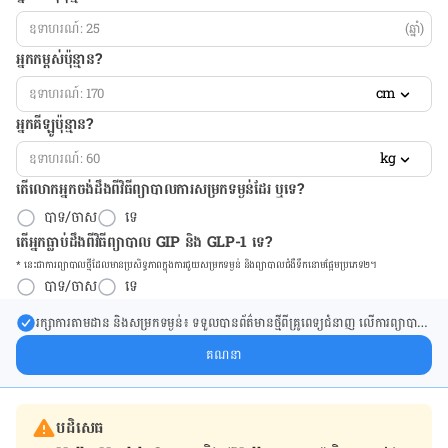
(ឆ្នាំ)
អ្នកកម្ពស់ប៉ុន្មាន?
cm
អ្នកគីឡូប៉ុន្មាន?
kg
តើលោកអ្នកចង់ដឹង​ពីវិធីព្យាបាលការសម្រកទម្ងន់ដែរ ឬទេ?
បាទ/ចាស
ទេ
តើអ្នកធ្លាប់ដឹងពីវិធីព្យាបាល GIP និង GLP-1 ទេ?
* នេះ​ជា​ការ​ព្យា​បាល​ថ្មីដែល​​មាន​ប្រសិទ្ធ​ភាព​ក្នុង​ការ​ជួយ​សម្រក​ទម្ងន់ និង​ព្យា​បាល​ជំ​ងឺ​ទឹក​នោម​ផ្អែម​ប្រភេទ២។
បាទ/ចាស
ទេ
រក្សា​ការ​តាមដាន និងសម្រក​ទម្ងន់៖ ទទួលបាន​ព័ត៌​មាន​ថ្មី​ពី​គ្រូពេទ្យ​ជំនាញ លើ​ការ​ព្យា​បាល​
ការសម្រក​ទម្ងន់ និងការផ្តល់ជំនួយដោយផ្ទាល់​ក្នុង​ប្រអប់​សារ​របស់​អ្នក។
គណនា
បដិសេធ