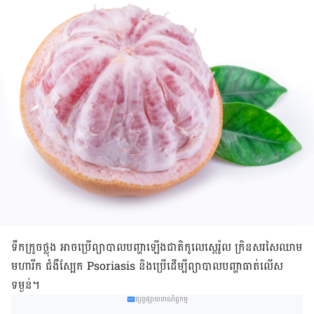
ទឹក​ក្រូចថ្លុង អាច​ប្រើ​ព្យាបាលបញ្ហា​ឡើង​ជាតិ​កូលេស្តេរ៉ូល ក្រិន​សរសៃ​ឈាម
មហារីក ជំងឺ​ស្បែក Psoriasis និង​ប្រើ​ដើម្បី​ព្យាបាល​បញ្ហា​ធាត់​លើស​
ទម្ងន់។
ផ្សព្វផ្សាយពាណិជ្ជកម្ម