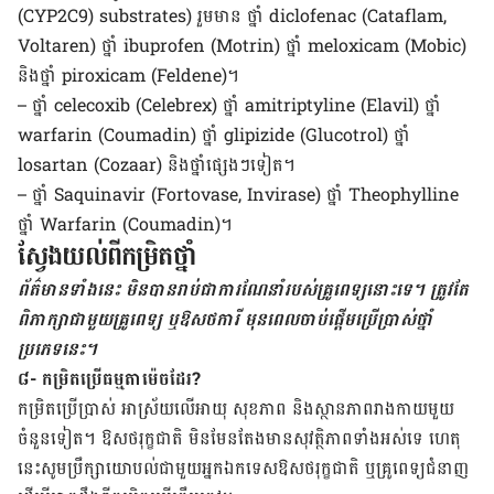
(CYP2C9) substrates) រួម​មាន ថ្នាំ diclofenac (Cataflam,
Voltaren) ថ្នាំ ibuprofen (Motrin) ថ្នាំ meloxicam (Mobic)
និង​ថ្នាំ piroxicam (Feldene)។
– ថ្នាំ celecoxib (Celebrex) ថ្នាំ amitriptyline (Elavil) ថ្នាំ
warfarin (Coumadin) ថ្នាំ glipizide (Glucotrol) ថ្នាំ
losartan (Cozaar) និង​ថ្នាំ​ផ្សេងៗ​ទៀត។
– ថ្នាំ Saquinavir (Fortovase, Invirase) ថ្នាំ Theophylline
ថ្នាំ Warfarin (Coumadin)។
ស្វែង​យល់​ពី​កម្រិត​ថ្នាំ
ព័ត៌មានទាំងនេះ មិនបានរាប់ជាការណែនាំរបស់គ្រូពេទ្យនោះទេ។ ត្រូវតែ
ពិភាក្សាជាមួយគ្រូពេទ្យ ឬឱសថការី មុនពេលចាប់ផ្តើមប្រើប្រាស់ថ្នាំ
ប្រភេទនេះ។
៨- កម្រិត​ប្រើ​ធម្មតា​ម៉េច​ដែរ?
កម្រិត​ប្រើប្រាស់​ អាស្រ័យ​លើ​អាយុ សុខភាព​ និង​ស្ថានភាព​រាងកាយ​មួយ​
ចំនួន​ទៀត។ ឱសថ​រុក្ខជាតិ ​មិន​មែន​តែង​មាន​សុវត្ថិភាព​ទាំង​អស់​ទេ ​ហេតុ​
នេះ​សូម​ប្រឹក្សា​យោបល់​ជាមួយ​អ្នក​ឯកទេស​ឱសថ​រុក្ខជាតិ ​ឬ​គ្រូពេទ្យ​ជំនាញ​