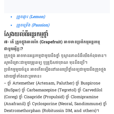
ក្រូច​ឆ្មារ (Lemon)
ក្រូច​ទ្រើង (Passion)
ស្វែង​យល់​ពី​អន្តរកម្ម​ថ្នាំ
៧- តើ ក្រូចថ្លុង​អាមេរិក (Grapefruit) អាច​មាន​ប្រតិកម្ម​អន្តរកម្ម​
ជាមួយ​អ្វី​ខ្លះ?
ក្រូច​ថ្លុង អាច​មាន​អន្តរកម្ម​ជាមួយ​នឹង​ថ្នាំ​ ឬ​ស្ថាន​ភាព​ជំងឺ​យើង​កំពុង​មាន។
សូម​ពិគ្រោះ​ជាមួយ​​គ្រូពេទ្យ​ ឬ​គ្រូឱសថ​បុរាណ ​មុន​នឹង​ប្រើ។
​ប្រតិកម្ម​មួយ​ចំនួន​ អាច​កើត​ឡើង​នៅ​ពេល​ប្រើ​ថ្នាំ​ពេទ្យ​ជាមួយ​នឹង​ក្រូច​ថ្លុង
ដោយ​ថ្នាំ​ទាំង​នោះ​រួម​មាន៖
– ថ្នាំ Artemether (Artenam, Paluther) ថ្នាំ Buspirone
(BuSpar) ថ្នាំ Carbamazepine (Tegretol) ថ្នាំ Carvedilol
(Coreg) ថ្នាំ Cisapride (Propulsid) ថ្នាំ Clomipramine
(Anafranil) ថ្នាំ Cyclosporine (Neoral, Sandimmune) ថ្នាំ
Dextromethorphan (Robitussin DM, and others)។