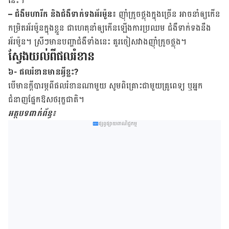
នេះ។
– ជំងឺ​មហារីក និង​ជំងឺទាក់​ទង​​អ័រម៉ូន៖
ញ៉ាំ​ក្រូច​ថ្លុង​ក្នុង​ច្រើន អាច​នាំ​ឲ្យ​កើន​
កម្រិត​អ័រម៉ូនក្នុង​ខ្លួន ជា​ហេតុ​នាំ​ឲ្យ​កើន​ឡើង​ការ​ប្រឈម ​ជំងឺ​​ទាក់​ទង​នឹង​
អ័រម៉ូន។ ស្រីៗ​មាន​បញ្ហា​ជំងឺ​ទាំងនេះ គួរ​ចៀស​វាង​ញ៉ាំ​ក្រូចថ្លុង។
ស្វែង​យល់​ពី​ផលរំខាន
៦- ​ផល​រំខានមាន​អ្វី​ខ្លះ​?
បើ​មាន​ក្តី​បារម្ភ​ពី​ផល​រំខាន​ណាមួយ សូម​ពិគ្រោះ​ជាមួយ​គ្រូពេទ្យ ឬ​អ្នក​
ជំនាញ​ផ្នែកឱសថ​រុក្ខជាតិ។
អត្ថបទ​ពាក់​ព័ន្ធ៖
ផ្សព្វផ្សាយពាណិជ្ជកម្ម