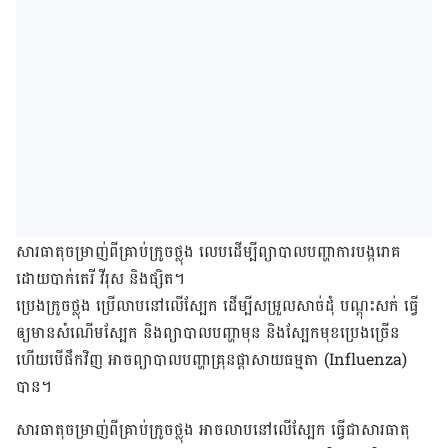
សារធាតុ​ចម្រាញ់​ពី​គ្រាប់​ក្រូចថ្លុង ​លេប​ដើម្បី​ព្យាបាល​បញ្ហា​ការ​បង្ក​រោគ
ដោយ​បាក់តេរី វីរុស និង​ផ្សិត។
ប្រេង​ក្រូចថ្លុង ប្រើ​លាប​នៅ​លើ​ស្បែក​ ដើម្បី​សម្រួល​សាច់​ដុំ បណ្ដុះ​សក់ ធ្វើ​
ឲ្យ​មាន​សំណើម​ស្បែក និង​ព្យាបាល​បញ្ហា​មុន ​និង​ស្បែក​មុខ​ប្រេង​ច្រើន
ហើយ​បើ​ផឹក​វិញ ​អាច​ព្យាបាល​បញ្ហា​គ្រុន​ផ្ដាសាយ​ធម្មតា (Influenza)
បាន។
សារធាតុ​ចម្រាញ់​ពី​គ្រាប់​ក្រូចថ្លុង អាច​លាប​នៅ​លើ​ស្បែក ​ធ្វើ​ជា​សារធាតុ​