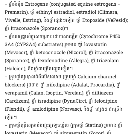
– ថ្នាំ​អ័រម៉ូន Estrogens (conjugated equine estrogens –
Premarin), ថ្នាំ ethinyl estradiol, estradiol (Climara,
Vivelle, Estring), និង​ថ្នាំ​ផ្សេង​ៗ​ទៀត ថ្នាំ Etoposide (VePesid);
ថ្នាំ Itraconazole (Sporanox)។
– ថ្នាំ​ពេទ្យ​​ផ្លាស់​ប្ដូរ​សកម្មភាព​ដោយ​សារ​ថ្លើម (Cytochrome P450
3A4 (CYP3A4) substrates) រួម​មាន ថ្នាំ lovastatin
(Mevacor), ថ្នាំ ketoconazole (Nizoral), ថ្នាំ itraconazole
(Sporanox), ថ្នាំ fexofenadine (Allegra), ថ្នាំ triazolam
(Halcion), និង​ថ្នាំ​ជា​ច្រើន​ផ្សេង​ទៀត។
– ក្រុម​ថ្នាំ​​ព្យាបាល​ជំងឺ​លើស​ឈាម (ក្រុម​ថ្នាំ Calcium channel
blockers) រួម​មាន ថ្នាំ nifedipine (Adalat, Procardia), ថ្នាំ
verapamil (Calan, Isoptin, Verelan), ថ្នាំ diltiazem
(Cardizem), ថ្នាំ isradipine (DynaCirc), ថ្នាំ felodipine
(Plendil), ថ្នាំ amlodipine (Norvasc), និង​ថ្នាំ ផ្សេងៗ ជា​ច្រើន​
ទៀត។
– ក្រុម​ថ្នាំ​ប្រើ​សម្រាប់​បញ្ចុះ​កូឡេស្តេរ៉ូល (ក្រុម​ថ្នាំ Statins) រួម​មាន ថ្នាំ
lovastatin (Mevacor), ថ្នាំ simvastatin (Zocor), ថ្នាំ