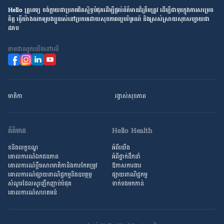
Hello គ្រូពេទ្យ ​ចង់​ក្លាយ​ជា​ប្រភព​ជិតស្និទ្ធបំផុតដើម្បី​ផ្ដល់​ព័ត៌មាន​ដ៏​ត្រឹមត្រូវ​ ដើម្បី​ជា​ទុន​ក្នុង​ការ​សម្រេច​
ចិត្ត ធ្វើ​យ៉ាង​ណា​ឲ្យ​បងប្អូន​រស់នៅ​ប្រកប​ដោយ​សុខភាព​ល្អ​បរិបូរណ៍ និង​ស្រស់ស្រាយ​សុខសប្បាយ​ជា​
ដរាប
តាម​ដាន​ពួក​យើង​នៅ​លើ
មាតិកា
រង្វាស់​សុខភាព
ព័ត៌មាន
Hello Health
ខនិងលក្ខខណ្ឌ
អំពីយើង
គោលការណ៍ឯកជនភាព
អំពី​ថ្នាក់ដឹកនាំ
គោលការណ៍​ខ្លឹម​សារ​មាតិកា​និង​ការ​កែតម្រូវ
ឱកាស​ការងារ
គោលការណ៍ផ្សាយពាណិជ្ជកម្មនិងឧបត្ថម្ភ
ផ្សាយពាណិជ្ជកម្ម
សំណួរ​ដែល​សួរ​ញឹកញាប់​បំផុត
ទាក់ទងមកកាន់
គោលការណ៍​សហគមន៍