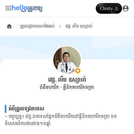
គ្រូពេទ្យ​ឯក​ទេស​ទាំង​អស់
វេជ្ជ. លឹម ឧស្សាហ៍
វេជ្ជ. លឹម ឧស្សាហ៍
ជំងឺមហារីក
·
គ្លីនិកមហារីកចក្រា
អំពី​គ្រូពេទ្យឯកទេស
– បច្ចុប្បន្ន៖ វេជ្ជ.ឯកទេសផ្នែកជំងឺមហារីកនៅគ្លីនិកមហារីកចក្រា បទ
ពិសោធន៏ការងារជាង១០ឆ្នាំ