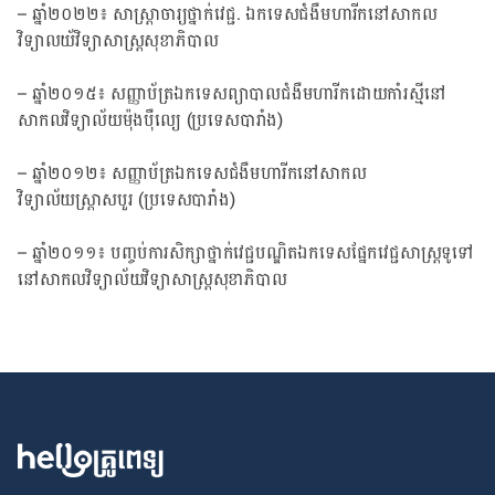
– ឆ្នាំ២០២២៖ សាស្រ្តាចារ្យថ្នាក់វេជ្ជ. ឯកទេសជំងឺមហារីកនៅសាកល
វិទ្យាលយ័វិទ្យាសាស្រ្តសុខាភិបាល
– ឆ្នាំ២០១៥៖ សញ្ញាប័ត្រឯកទេសព្យាបាលជំងឺមហារីកដោយកាំរស្មីនៅ
សាកលវិទ្យាល័យម៉ុងប៉ឺល្យេ (ប្រទេសបារាំង)
– ឆ្នាំ២០១២៖ សញ្ញាប័ត្រឯកទេសជំងឺមហារីកនៅសាកល
វិទ្យាល័យស្រ្តាសបួរ (ប្រទេសបារាំង)
– ឆ្នាំ២០១១៖ បញ្ចប់ការសិក្សាថ្នាក់វេជ្ជបណ្ឌិតឯកទេសផ្នែកវេជ្ជសាស្រ្តទូទៅ
នៅសាកលវិទ្យាល័យវិទ្យាសាស្ត្រសុខាភិបាល