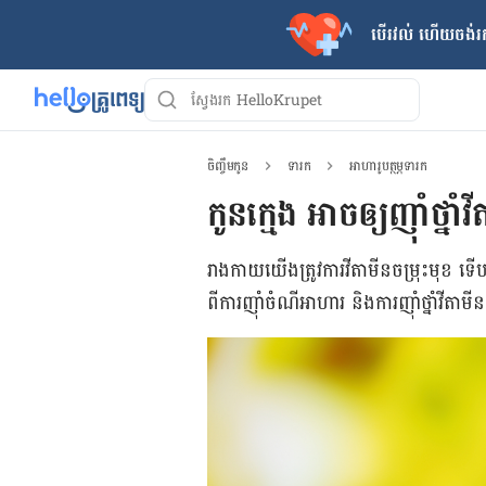
បើរវល់ ហើយចង់​រក
ចិញ្ចឹមកូន
ទារក
អាហារូបត្ថម្ភទារក
កូនក្មេង អាចឲ្យញ៉ាំថ្នា
រាង​កាយ​យើង​ត្រូវ​ការ​វីតាមីន​ចម្រុះ​មុខ
ពី​ការ​ញ៉ាំ​ចំណី​អាហារ និង​ការ​ញ៉ាំ​ថ្នាំ​វីតា