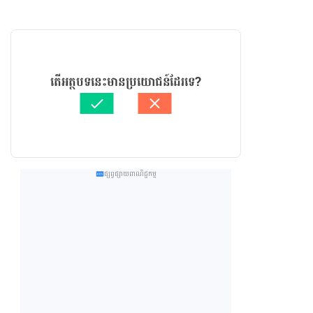
តើអត្ថបទនេះមានប្រយោជន៍ដែរទេ?
ផ្សព្វផ្សាយពាណិជ្ជកម្ម