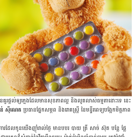
​គួរ​ផ្តល់ឲ្យ​ក្មេង​ដែល​មាន​សុខភាព​ល្អ និង​លូត​លាស់​ធម្មតា​នោះ​ទេ នេះ
ន់ ស៊ីណេត
ប្រធាន​ផ្នែក​សម្ភព និង​រោគ​ស្ត្រី នៃ​មន្ទីរពេទ្យ​បង្អែក​មិត្តភាព​
​ដែល​កូន​យើង​ញ៉ាំ​រាល់​ថ្ងៃ មាន​បបរ បាយ ត្រី សាច់ ស៊ុត បន្លែ ផ្លែ​