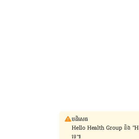
បដិសេធ
Hello Health Group និង “Hello គ្រ
ទេ៕