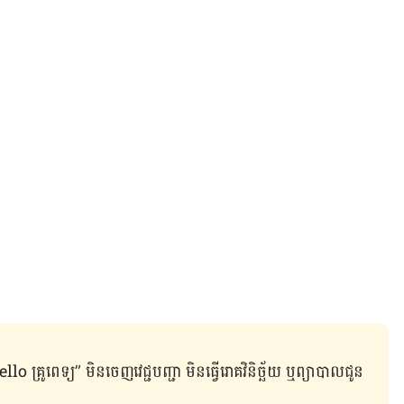
ូពេទ្យ” មិន​ចេញ​វេជ្ជបញ្ជា មិន​ធ្វើ​រោគវិនិច្ឆ័យ ឬ​ព្យាបាល​ជូន​