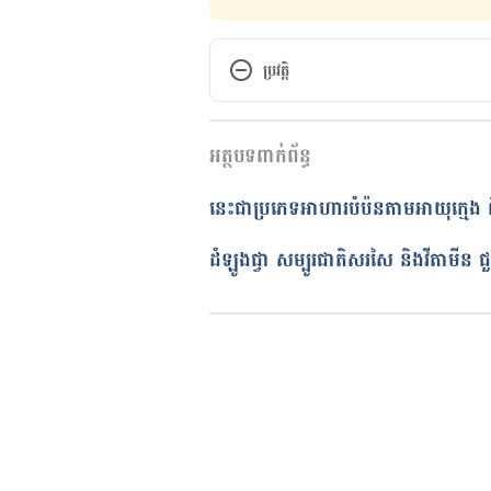
ប្រវត្តិ
កំណែ​ប្រែបច្ចុប្បន្ន
អត្ថបទពាក់ព័ន្ធ
31/08/2020
អត្ថបទ​ដោយ 
ដេត ធន្នី
នេះជាប្រភេទអាហារបំប៉នតាមអាយុក្មេង 
ត្រួតពិនិត្យដោយ 
វេជ្ជ. ចាន់ ស៊ីណេ
បច្ចុប្បន្នភាពដោយ៖ 
ដេត ធន្នី
ដំឡូងជ្វា សម្បូរជាតិសរសៃ និងវីតាមីន 