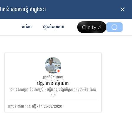
ាន់ សុខភាពខ្ញុំ ឥឡូវនេះ!
មាតិកា
រង្វាស់​សុខភាព
ត្រួតពិនិត្យដោយ
វេជ្ជ. ចាន់ ស៊ីណេត
ឯកទេសសម្ភព និងរោគស្ត្រី · ម​ន្ទីរពេទ្យបង្អែកមិត្តភាពកម្ពុជា-ចិន សែន
សុខ
អត្ថបទ​ដោយ
ដេត ធន្នី
·
កែ 31/08/2020