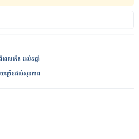
ពីពេលកើត ដល់៥ឆ្នាំ
ត
ជួយ​ច្រើន​ដល់សុខភាព
កំពុងដំណើរការ...