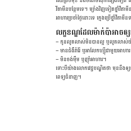
ឈើ​គ្រប់​មុខ និង​ចំណី​ចំណុក​ផ្សេង​ទៀត គឺ​ជា​ប្រ
វីតាមីន​បន្ថែម​ទេ។ ម្យ៉ាង​វិញ​ទៀត​ថ្នាំ​វីតា
អាហារ​ប្រចាំ​ថ្ងៃ​នោះ​ទេ ក្មេង​ប្រើ​ថ្នាំ​វីតាម
លក្ខខណ្ឌ​ដែល​ម៉ាក់​ប៉ា​អាចឲ្យ​កូ
– កូន​លូត​លាស់​មិន​បាន​ល្អ ឬ​លូត​លាស់​យឺ
– មាន​ជំងឺ​រាំរ៉ៃ ឬ​អាលែកហ្ស៊ី​ជាមួយ​អាហារ
– មិន​ចង់​ម៉ឹម ឬ​ញ៉ាំ​អាហារ។
ទោះ​បី​យ៉ាង​លោក​វេជ្ជ​បណ្ឌិត​ថា មុន​នឹង​ឲ្យ​កូ
ពេទ្យ​ជំនាញ។