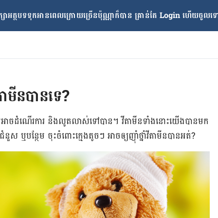
្សាអត្ថបទទុកអានពេលក្រោយ​ច្រើនប៉ុណ្ណាក៏បាន គ្រាន់តែ​ Login ហើយចូលទៅក
ំវីតាមីនបានទេ?
 ទើប​អាច​ដំណើរ​ការ និង​លូត​លាស់​ទៅ​បាន។ វីតាមីន​ទាំង​នោះ​យើង​បាន​មក​
មីន​ជំនួស ឬ​បន្ថែម ចុះចំពោះ​ក្មេង​តូចៗ អាច​ឲ្យ​ញ៉ាំ​ថ្នាំ​វីតាមីន​បាន​អត់?