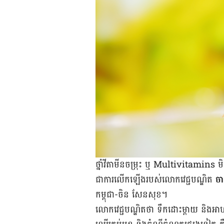
ថ្នាំ​វីតាមីន​ចម្រុះ ឬ Multivitamins មិន​
ជាការ​លើក​ឡើង​របស់​លោក​វេជ្ជបណ្ឌិត
ចា
កម្ពុជា-ចិន សែនសុខ។
លោក​វេជ្ជបណ្ឌិត​ថា ទឹកដោះ​ម្តាយ និង​អាហារ