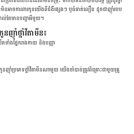
ភព​ដ៏​សំខាន់​នៃ​វីតាមីន​ចម្រុះ ម៉ាក់​ប៉ា​មិន​ចាំបាច់​បារម្ភ ត្រូវ​ប៉ូវ​ថ្នាំ​
មីន​មិន​អាច​ការពារ​កូន​យើង​ពី​ជំងឺ​ផ្សេងៗ ឬ​ធំ​ធាត់​លឿន ដូច​ជា​ញ៉ាំ​របប​
ីន​ទាល់​តែ​មាន​បញ្ហា​អី​មួយ។
ន​ញ៉ាំ​ថ្នាំ​វីតាមីន៖
ត​ទាំង​ផ្នែក​រាង​កាយ និង​បញ្ញា
ន​ញ៉ាំ​ប្រភេទ​ថ្នាំ​វីតាមីន​ណា​មួយ យើង​ចាំ​បាច់​ត្រូវ​​ពិគ្រោះ​ជាមួយ​គ្រូ