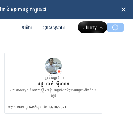
ាន់ សុខភាពខ្ញុំ ឥឡូវនេះ!
មាតិកា
រង្វាស់​សុខភាព
ត្រួតពិនិត្យដោយ
វេជ្ជ. ចាន់ ស៊ីណេត
ឯកទេសសម្ភព និងរោគស្ត្រី · ម​ន្ទីរពេទ្យបង្អែកមិត្តភាពកម្ពុជា-ចិន សែន
សុខ
អត្ថបទ​ដោយ
នូ សោភ័ណ្ឌ
·
កែ 19/10/2021