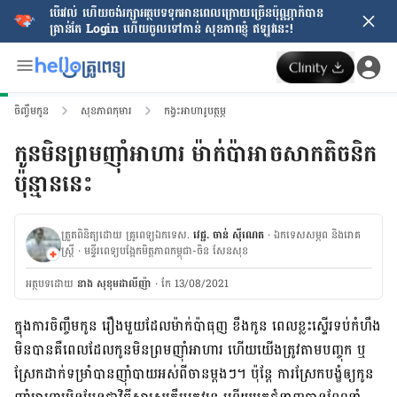
បើរវល់ ហើយចង់​រក្សាអត្ថបទទុកអានពេលក្រោយ​ច្រើនប៉ុណ្ណាក៏បាន
គ្រាន់តែ​ Login ហើយចូលទៅកាន់ សុខភាពខ្ញុំ ឥឡូវនេះ!
ចិញ្ចឹមកូន
សុខភាពកុមារ
កង្វះអាហារូបត្ថម្ភ
កូនមិនព្រមញ៉ាំអាហារ ម៉ាក់ប៉ាអាចសាកតិចនិក
ប៉ុន្មាននេះ
ត្រួតពិនិត្យដោយ គ្រូពេទ្យឯកទេស.
វេជ្ជ. ចាន់ ស៊ីណេត
· ឯកទេសសម្ភព និងរោគ
ស្ត្រី
· ម​ន្ទីរពេទ្យបង្អែកមិត្តភាពកម្ពុជា-ចិន សែនសុខ
អត្ថបទ​ដោយ
នាង សុខុមដាលីញ៉ា
·
កែ 13/08/2021
ក្នុង​ការ​
ចិញ្ចឹម​កូន
រឿង​មួយ​ដែល​ម៉ាក់​ប៉ា​ធុញ ខឹង​កូន ពេល​ខ្លះ​ស្ទើរ​ទប់​កំហឹង​
មិន​បាន​គឺ​ពេល​ដែល​កូន​មិន​ព្រម​ញ៉ាំ​អាហារ ហើយ​យើង​ត្រូវ​តាម​បញ្ចុក ឬ​
ស្រែក​ដាក់​ទម្រាំ​បាន​ញ៉ាំ​បាយ​អស់​ពី​ចាន​ម្ដងៗ។ ប៉ុន្តែ ការ​ស្រែក​
បង្ខំ​ឲ្យ​កូន​