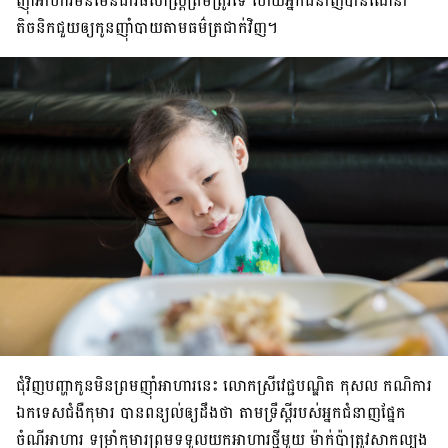
ញ៉ាំ​អាហារ
​មិន​មែន​ជា​វិធីសាស្ត្រ​ត្រឹម​ត្រូវ​ទេ ហើយអ្នក​ជំនាញ​បាន​ណែនាំ​
តិចនិក​ជួយ​ឲ្យ​កូន​ញ៉ាំ​បាយ​តាម​ធម៌​ត្រជាក់វិញ​។
ជុំ​វិញ​បញ្ហា​កូន​មិន​ព្រម​ញ៉ាំ​អាហារ​នេះ លោក​ស្រី​វេជ្ជបណ្ឌិត កុសល កណិការ
ឯកទេស​ជំងឺ​កុមារ បាន​ពន្យល់​ឲ្យ​ដឹង​ថា តាម​ទ្រឹស្ដី​របស់​អ្នក​ជំនាញ​ផ្នែក​
ចំណី​អាហារ ទម្រាំ​កុមារ​ព្រម​ទទួល​យក​អាហារ​ថ្មី​មួយ ម៉ាក់​ប៉ា​ត្រូវ​សាក​ល្បង​