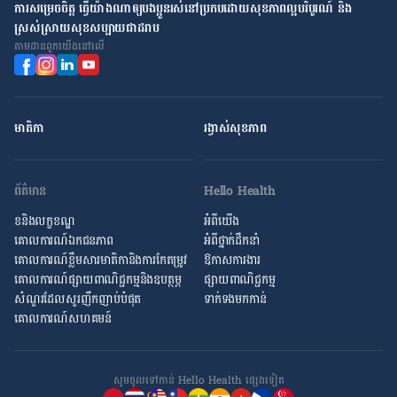
ការ​សម្រេច​ចិត្ត ធ្វើ​យ៉ាង​ណា​ឲ្យ​បងប្អូន​រស់នៅ​ប្រកប​ដោយ​សុខភាព​ល្អ​បរិបូរណ៍ និង​
ស្រស់ស្រាយ​សុខសប្បាយ​ជា​ដរាប
តាម​ដាន​ពួក​យើង​នៅ​លើ
មាតិកា
រង្វាស់​សុខភាព
ព័ត៌មាន
Hello Health
ខនិងលក្ខខណ្ឌ
អំពីយើង
គោលការណ៍ឯកជនភាព
អំពី​ថ្នាក់ដឹកនាំ
គោលការណ៍​ខ្លឹម​សារ​មាតិកា​និង​ការ​កែតម្រូវ
ឱកាស​ការងារ
គោលការណ៍ផ្សាយពាណិជ្ជកម្មនិងឧបត្ថម្ភ
ផ្សាយពាណិជ្ជកម្ម
សំណួរ​ដែល​សួរ​ញឹកញាប់​បំផុត
ទាក់ទងមកកាន់
គោលការណ៍​សហគមន៍
សូមចូល​ទៅកាន់ Hello Health ផ្សេង​ទៀត