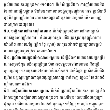
ផ្ដល់​អាហារ​នោះ​ឲ្យ​កូន​១៥-២០
​ដង
។ ម៉ាក់​ប៉ា​ត្រូវ​ដឹង​ថា ការ​ញ៉ាំ​អាហារ​មិន​
មែន​ជា​ការ​ធ្វើ​សង្គ្រាម មិន​មែន​ជា​ការ​ចាប់​បង្ខំ​ឲ្យ​កូន​ញ៉ាំ​អាហារ​ទេ ប្រសិន​បើ​
កូន​មិន​ព្រម​ញ៉ាំ​អាហារ អាច​សាក​ល្បង​ដោះ​ស្រាយ​ជាមួយ​តិចនិក​សាមញ្ញ​
ខាង​ក្រោម​នេះ​ដូច​ជា៖​
ទី១. បង្កើត​កាល​វិភាគ​ញ៉ាំ​អាហារ៖
ម៉ាក់​ប៉ា​ត្រូវ​បង្កើត​កាល​វិភាគ​ច្បាស់​
លាស់​ក្នុង​ការ​ញ៉ាំ​អាហារ។ ចំពោះ​កុមារ​តូច យើង​ត្រូវ​ឲ្យ​អា​អូន​ញ៉ាំ​អាហារ​
យ៉ាង​តិច ៣​ពេល/ថ្ងៃ (ព្រឹក ថ្ងៃ ល្ងាច) ហេតុ​នេះ​ម៉ាក់​ប៉ា​ត្រូវ​ព្យាយាម
​ផ្ដល់​
អាហារ​ឲ្យ​កូន
​ឲ្យ​ទៀង​ទាត់​ពេល​វេលា។
ទី២. ផ្ដល់​អាហារ​ក្នុង​បរិមាណ​សម​ស្រប៖
ដើម្បី​ដឹង​ថា​អាហារ​សមរម្យ​កម្រិត​
ណា​សម្រាប់​កូន យើង​គួរ​ប្រើ​ប្រាស់​ចាន​សម​ស្រប​ទៅ​តាម​កុមារ និង​ប្រើ​
ស្លាបព្រា​តូច​ៗ​សម​ស្រប​ទៅ​តាម​មាត់​របស់​កូន។ ជាក់​ស្ដែង ប្រសិន​បើ​យើង​
ប្រើ​ចាន ឬ​ស្លាបព្រា​ណា​តូច​ៗ​គួរ​ឲ្យ​ស្រលាញ់ ទាក់​ទាញ ក្មេង​ៗ​ក៏​ចេះ​តែ​ចង់​
ញ៉ាំ​អាហារ​តាម​នឹង។
ទី៣. បង្កើត​បរិយាកាស​សប្បាយ៖
ម៉ាក់​ប៉ា​ត្រូវ​បង្កើត​បរិយាកាស​មួយ​ល្អ និង​
រីក​រាយ​ក្នុង​ការ​ញ៉ាំ​អាហារ​សម្រាប់​កូន​ៗ។ កាល​ពី​មុន ពេល​យើង​ចេញ​ក្រៅ​
ផ្ទះ​បាន យើង​អាច​នាំ​កូន​ទៅ​លេង​ជា​មួយ​ក្មេង​ៗ​ជុំ​វិញ​ផ្ទះ​បណ្ដើរ បញ្ចុក​បាយ​