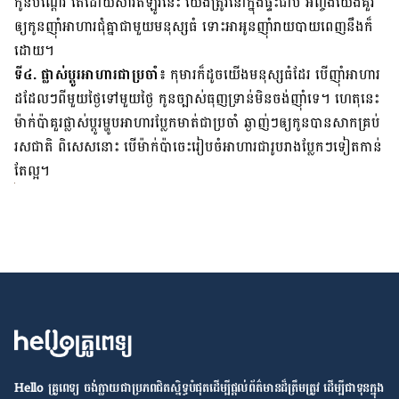
កូន​បណ្ដើរ តែ​ដោយ​សារ​ឥឡូវ​នេះ យើង​ត្រូវ​នៅ​ក្នុង​ផ្ទះ​ជាប់ អញ្ចឹង​យើង​គួរ​
ឲ្យ​កូន​ញ៉ាំ​អាហារ​ជុំ​គ្នា​ជា​មួយ​មនុស្ស​ធំ ទោះ​អា​អូន​ញ៉ាំ​រាយ​បាយ​ពេញ​នឹង​ក៏​
ដោយ។
ទី​៤. ផ្លាស់​ប្ដូរ​អាហារ​ជា​ប្រចាំ៖
កុមារ​ក៏​ដូច​យើង​មនុស្ស​ធំ​ដែរ បើ​ញ៉ាំ​អាហារ​
ដដែល​ៗ​ពី​មួយ​ថ្ងៃ​ទៅ​មួយ​ថ្ងៃ កូន​ច្បាស់​ធុញ​ទ្រាន់​មិន​ចង់​ញ៉ាំ​ទេ។ ហេតុ​នេះ
ម៉ាក់​ប៉ា​គួរ​ផ្លាស់​ប្ដូរ​ម្ហូប​អាហារ​ប្លែក​មាត់​ជា​ប្រចាំ ឆ្ងាញ់​ៗ​ឲ្យ​កូន​បាន​សាក​គ្រប់​
រសជាតិ ពិសេស​នោះ បើ​ម៉ាក់​ប៉ា​ចេះ​រៀប​ចំ​អាហារ​ជា​រូប​រាង​ប្លែក​ៗ​ទៀត​កាន់​
តែ​ល្អ។
Hello គ្រូពេទ្យ ​ចង់​ក្លាយ​ជា​ប្រភព​ជិតស្និទ្ធបំផុតដើម្បី​ផ្ដល់​ព័ត៌មាន​ដ៏​ត្រឹមត្រូវ​ ដើម្បី​ជា​ទុន​ក្នុង​