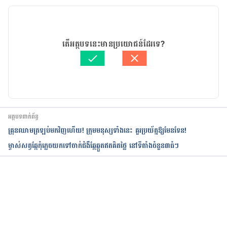
កំណែ​ប្រែបច្ចុប្បន្ន
06/04/2021
អត្ថបទ​ដោយ 
ដេត ធន្នី
តើអត្ថបទនេះមានប្រយោជន៍ដែរទេ?
ត្រួតពិនិត្យដោយ 
វេជ្ជ. ចាន់ ស៊ីណេត
បច្ចុប្បន្នភាពដោយ៖ 
ដេត ធន្នី
អត្ថបទពាក់ព័ន្ធ
គ្រុនឈាមត្រឡប់មកវិញហើយ! ក្រុមមនុស្សទាំងនេះ គួរប្រយ័ត្នឱ្យមែនទែន!
ម្ចាស់សត្វឆ្កែកុំភ្លេចយកទៅចាក់ជំងឺឆ្កែឆ្កួតឥតគិតថ្លៃ នៅទីតាំងចំនួន៣ធំៗ
កំពុងដំណើរការ...