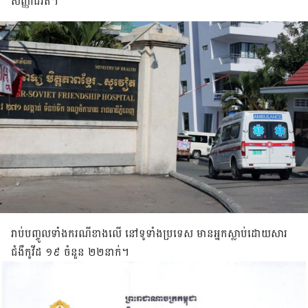
សញ្ញាជីវិត។
រាប់​បញ្ចូលទាំង​ករណី​ខាង​លើ នៅ​ទូទាំង​ប្រទេស មាន​អ្នក​ស្លាប់​ដោយសារ​
ជំងឺ​កូវីដ ១៩ ចំនួន ២២នាក់។