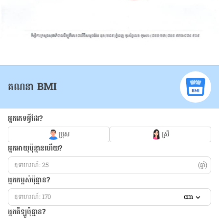
គណនា BMI
អ្នកភេទអ្វីដែរ?
ប្រុស
ស្រី
អ្នកអាយុប៉ុន្មានហើយ?
(ឆ្នាំ)
អ្នកកម្ពស់ប៉ុន្មាន?
cm
អ្នកគីឡូប៉ុន្មាន?