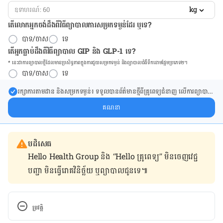
kg
តើលោកអ្នកចង់ដឹង​ពីវិធីព្យាបាលការសម្រកទម្ងន់ដែរ ឬទេ?
បាទ/ចាស
ទេ
តើអ្នកធ្លាប់ដឹងពីវិធីព្យាបាល GIP និង GLP-1 ទេ?
* នេះ​ជា​ការ​ព្យា​បាល​ថ្មីដែល​​មាន​ប្រសិទ្ធ​ភាព​ក្នុង​ការ​ជួយ​សម្រក​ទម្ងន់ និង​ព្យា​បាល​ជំ​ងឺ​ទឹក​នោម​ផ្អែម​ប្រភេទ២។
បាទ/ចាស
ទេ
រក្សា​ការ​តាមដាន និងសម្រក​ទម្ងន់៖ ទទួលបាន​ព័ត៌​មាន​ថ្មី​ពី​គ្រូពេទ្យ​ជំនាញ លើ​ការ​ព្យា​បាល​
ការសម្រក​ទម្ងន់ និងការផ្តល់ជំនួយដោយផ្ទាល់​ក្នុង​ប្រអប់​សារ​របស់​អ្នក។
គណនា
បដិសេធ
Hello Health Group និង “Hello គ្រូពេទ្យ” មិន​ចេញ​វេជ្ជ
បញ្ជា មិន​ធ្វើ​រោគវិនិច្ឆ័យ ឬ​ព្យាបាល​ជូន​ទេ៕
ប្រវត្តិ