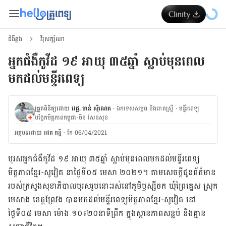
ជំងឺឆ្លង
វីរុសកូរ៉ូណា
អ្នកជំងឺកូវីដ ១៩ អាយុ ៣៥ឆ្នាំ ស្លាប់មុនពេល
មកដល់មន្ទីរពេទ្យ
ត្រួតពិនិត្យដោយ
វេជ្ជ. ចាន់ ស៊ីណេត
·
ឯកទេសសម្ភព និងរោគស្ត្រី
·
ម​ន្ទីរពេទ្យ
បង្អែកមិត្តភាពកម្ពុជា-ចិន សែនសុខ
អត្ថបទ​ដោយ
ដេត ធន្នី
·
កែ 06/04/2021
បុរស​អ្នក​ជំងឺកូវីដ ១៩ អាយុ ៣៥ឆ្នាំ ស្លាប់​មុន​ពេល​មក​ដល់​មន្ទីរពេទ្យ​
មិត្តភាពខ្មែរ-សូវៀត នាថ្ងៃទី០៥ មេសា ២០២១។ តាម​សេចក្តី​ជូន​ព័ត៌មាន
របស់​ក្រសួង​សុខាភិបាល​បុរសរូបនោះ​រស់នៅ​ភូមិឫស្សីចក ឃុំព្រៃគ្នេស ស្រុក​
មេសាង ខេត្ត​ព្រែវង បាន​មក​ដល់​មន្ទីរពេទ្យ​មិត្តភាពខ្មែរ-សូវៀត នៅ
ថ្ងៃទី០៥ មេសា ម៉ោង ១០៖២០នាទីព្រឹក ក្នុង​ស្ថានភាព​សន្លប់ និង​​គ្មាន​​