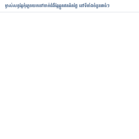
ម្ចាស់សត្វឆ្កែកុំភ្លេចយកទៅចាក់ជំងឺឆ្កែឆ្កួតឥតគិតថ្លៃ នៅទីតាំងចំនួន៣ធំៗ
កំពុងដំណើរការ...