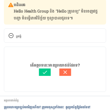
បដិសេធ
Hello Health Group និង “Hello គ្រូពេទ្យ” មិន​ចេញ​វេជ្ជ
បញ្ជា មិន​ធ្វើ​រោគវិនិច្ឆ័យ ឬ​ព្យាបាល​ជូន​ទេ៕
ប្រវត្តិ
កំណែ​ប្រែបច្ចុប្បន្ន
10/05/2021
អត្ថបទ​ដោយ 
ដេត ធន្នី
តើអត្ថបទនេះមានប្រយោជន៍ដែរទេ?
ត្រួតពិនិត្យដោយ 
វេជ្ជ. ចាន់ ស៊ីណេត
បច្ចុប្បន្នភាពដោយ៖ 
ដេត ធន្នី
អត្ថបទពាក់ព័ន្ធ
គ្រុនឈាមត្រឡប់មកវិញហើយ! ក្រុមមនុស្សទាំងនេះ គួរប្រយ័ត្នឱ្យមែនទែន!