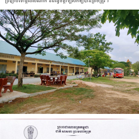
ប្រញាប់​ទៅ​ផ្តល់​សំណាក និង​ធ្វើ​ចត្តាឡីស័ក​ឲ្យ​បាន​ត្រឹមត្រូវ។