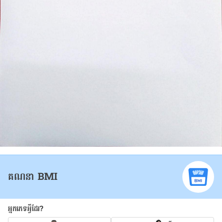
គណនា BMI
អ្នកភេទអ្វីដែរ?