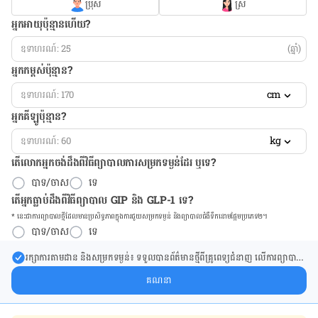
ប្រុស
ស្រី
អ្នកអាយុប៉ុន្មានហើយ?
(ឆ្នាំ)
អ្នកកម្ពស់ប៉ុន្មាន?
cm
អ្នកគីឡូប៉ុន្មាន?
kg
តើលោកអ្នកចង់ដឹង​ពីវិធីព្យាបាលការសម្រកទម្ងន់ដែរ ឬទេ?
បាទ/ចាស
ទេ
តើអ្នកធ្លាប់ដឹងពីវិធីព្យាបាល GIP និង GLP-1 ទេ?
* នេះ​ជា​ការ​ព្យា​បាល​ថ្មីដែល​​មាន​ប្រសិទ្ធ​ភាព​ក្នុង​ការ​ជួយ​សម្រក​ទម្ងន់ និង​ព្យា​បាល​ជំ​ងឺ​ទឹក​នោម​ផ្អែម​ប្រភេទ២។
បាទ/ចាស
ទេ
រក្សា​ការ​តាមដាន និងសម្រក​ទម្ងន់៖ ទទួលបាន​ព័ត៌​មាន​ថ្មី​ពី​គ្រូពេទ្យ​ជំនាញ លើ​ការ​ព្យា​បាល​
ការសម្រក​ទម្ងន់ និងការផ្តល់ជំនួយដោយផ្ទាល់​ក្នុង​ប្រអប់​សារ​របស់​អ្នក។
គណនា