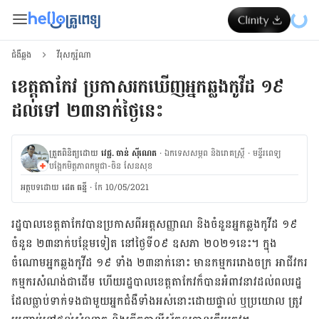
ជំងឺឆ្លង
វីរុសកូរ៉ូណា
ខេត្តតាកែវ ប្រកាសរកឃើញអ្នកឆ្លងកូវីដ ១៩
ដល់ទៅ ២៣នាក់ថ្ងៃនេះ
ត្រួតពិនិត្យដោយ
វេជ្ជ. ចាន់ ស៊ីណេត
·
ឯកទេសសម្ភព និងរោគស្ត្រី
·
ម​ន្ទីរពេទ្យ
បង្អែកមិត្តភាពកម្ពុជា-ចិន សែនសុខ
អត្ថបទ​ដោយ
ដេត ធន្នី
·
កែ 10/05/2021
រដ្ឋបាល​ខេត្ត​តាកែវ​បាន​ប្រកាស​ពី​អត្តសញ្ញាណ និង​ចំនួន​អ្នក​ឆ្លង​កូវីដ ១៩
ចំនួន ២៣នាក់បន្ថែម​ទៀត នៅ​ថ្ងៃទី០៩ ឧសភា ២០២១នេះ។ ក្នុង
ចំណោម​អ្នក​ឆ្លង​កូវីដ ១៩ ទាំង ២៣នាក់នោះ មាន​កម្មករ​រោងចក្រ អាជីវករ
កម្មករសំណង់ជាដើម ហើយ​រដ្ឋបាល​ខេត្ត​តាកែវ​ក៏​បាន​អំពាវនាវ​ដល់​ពលរដ្ឋ​
ដែល​ធ្លាប់​ទាក់ទងជាមួយ​អ្នក​ជំងឺ​ទាំងអស់​នោះ​ដោយផ្ទាល់ ឬ​ប្រយោល ត្រូវ​